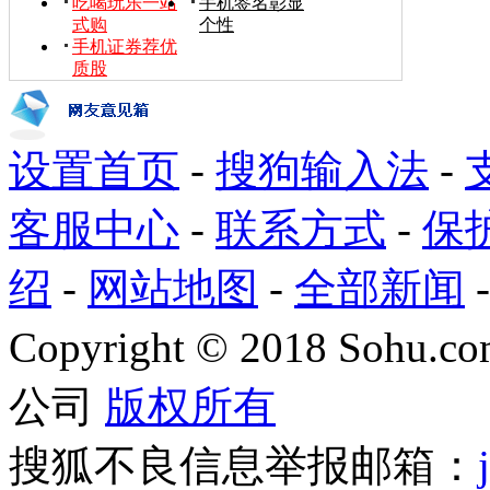
吃喝玩乐一站
手机签名彰显
式购
个性
手机证券荐优
质股
设置首页
-
搜狗输入法
-
客服中心
-
联系方式
-
保
绍
-
网站地图
-
全部新闻
Copyright
©
2018 Sohu.com
公司
版权所有
搜狐不良信息举报邮箱：