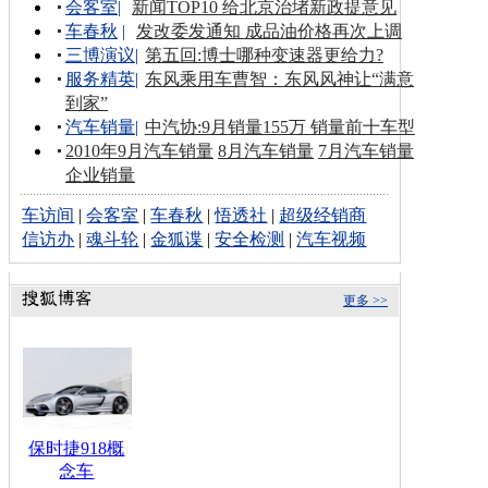
会客室
|
新闻TOP10 给北京治堵新政提意见
车春秋
|
发改委发通知 成品油价格再次上调
三博演议
|
第五回:博士哪种变速器更给力?
服务精英
|
东风乘用车曹智：东风风神让“满意
到家”
汽车销量
|
中汽协:9月销量155万 销量前十车型
2010年9月汽车销量
8月汽车销量
7月汽车销量
企业销量
车访间
|
会客室
|
车春秋
|
悟透社
|
超级经销商
信访办
|
魂斗轮
|
金狐谍
|
安全检测
|
汽车视频
更多 >>
保时捷918概
念车