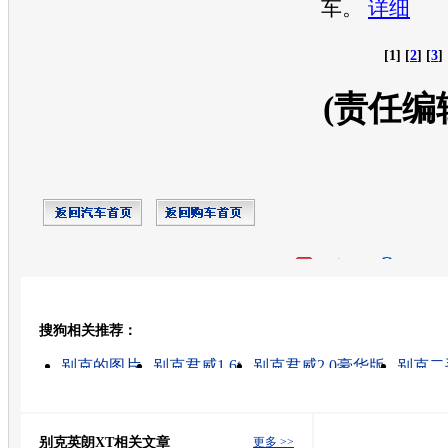
车。
详细
[1] [
2
] [
3
] 
(责任编
开心网
人人网
豆瓣
搜狗相关推荐：
转发至：
别克的图片
别克君威1.6t
别克君威2.0豪华版
别克二
别克如何
别克君越
别克君威
别克汽车
别克汽车价
别克凯越
别克英朗XT相关文章
更多 >>