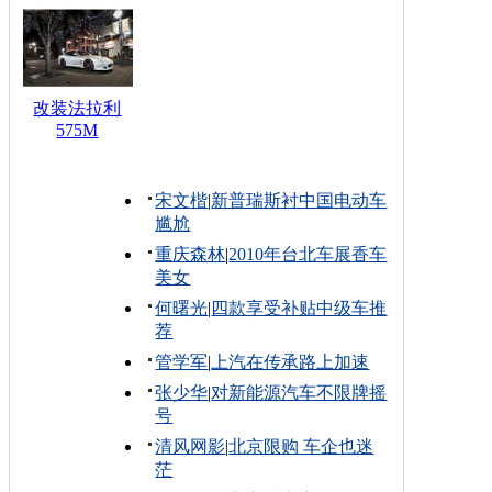
改装法拉利
575M
宋文楷
|
新普瑞斯衬中国电动车
尴尬
重庆森林
|
2010年台北车展香车
美女
何曙光
|
四款享受补贴中级车推
荐
管学军
|
上汽在传承路上加速
张少华
|
对新能源汽车不限牌摇
号
清风网影
|
北京限购 车企也迷
茫