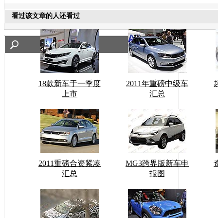
看过该文章的人还看过
18款新车于一季度
2011年重磅中级车
上市
汇总
2011重磅合资紧凑
MG3跨界版新车申
汇总
报图