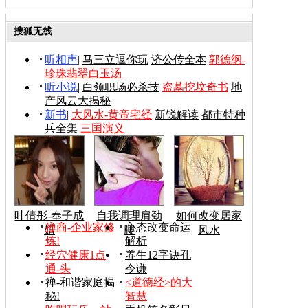
搜狐无线
听相声
|
马三立逗你玩
济公传全本
郭德纲-
珍珠翡翠白玉汤
听小说
|
白领职场必杀技
盗墓挖坟奇书
地
产风云大揭秘
新书
|
大风水-黄帝宅经
新锐解读
都市特种
兵全集
三国演义
叶倩彤-奉子成
自我调理肩劲
如何改变居家
禅商-企业家修
心态改变命运
婚
腰
风水
炼!
解析
经穴健康1点
养生12字诀孔
通-头
令谦
禅-和谐家庭揭
<道德经>的大
秘!
智慧