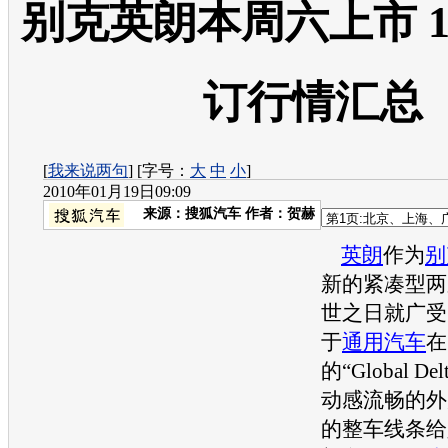
别克英朗本周六上市 
订行情汇总
[
我来说两句
] [字号：
大
中
小
]
2010年01月19日09:09
来源：
搜狐汽车
作者：贺赫
英朗
作为
别
新的紧凑型两
世之日就广受
于
通用汽车
在
的“Global D
动感流畅的外
的整车线条给