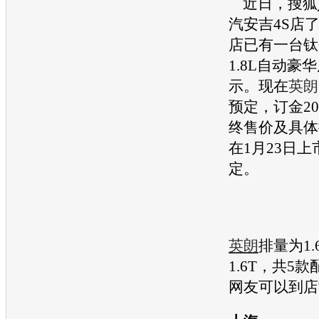
近日，搜狐
汽安吉4S店
店已有一台钛
1.8L自动豪
示。现在
英朗
预定，订金20
终售价及具体
在1月23日
定。
英朗
排量为1.
1.6T，共5
网友可以到店