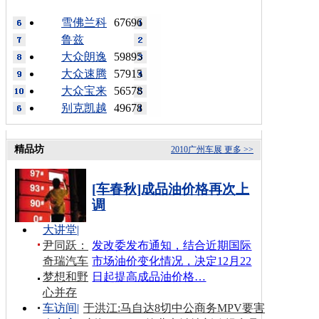
雪佛兰科
67696
鲁兹
大众朗逸
59895
大众速腾
57915
大众宝来
56578
别克凯越
49678
精品坊
2010广州车展
更多 >>
[车春秋]成品油价格再次上
调
大讲堂
|
尹同跃：
发改委发布通知，结合近期国际
奇瑞汽车
市场油价变化情况，决定12月22
梦想和野
日起提高成品油价格…
心并存
车访间
|
于洪江:马自达8切中公商务MPV要害