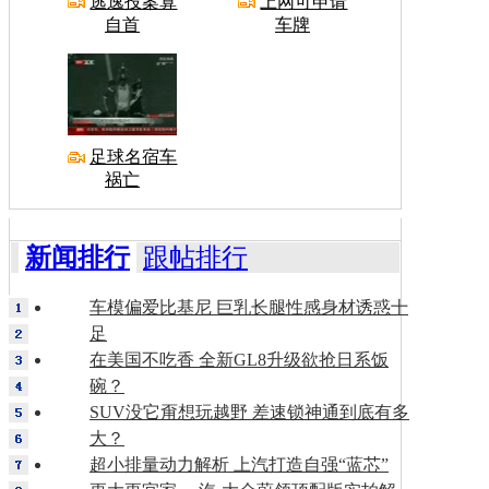
逃逸投案算
上网可申请
自首
车牌
足球名宿车
祸亡
新闻排行
跟帖排行
车模偏爱比基尼 巨乳长腿性感身材诱惑十
足
在美国不吃香 全新GL8升级欲抢日系饭
碗？
SUV没它甭想玩越野 差速锁神通到底有多
大？
超小排量动力解析 上汽打造自强“蓝芯”