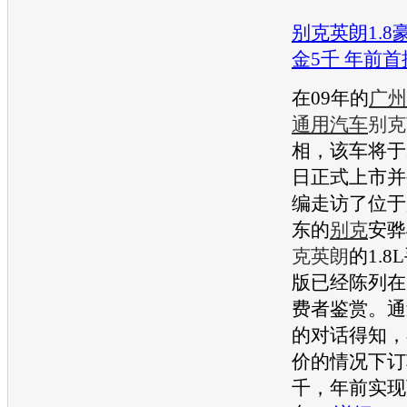
别克英朗1.8
金5千 年前首
在09年的
广州
通用
汽车
别克
相，该车将于2
日正式上市并
编走访了位于
东的
别克
安骅
克英朗
的1.
版已经陈列在
费者鉴赏。通
的对话得知，
价的情况下订
千，年前实现