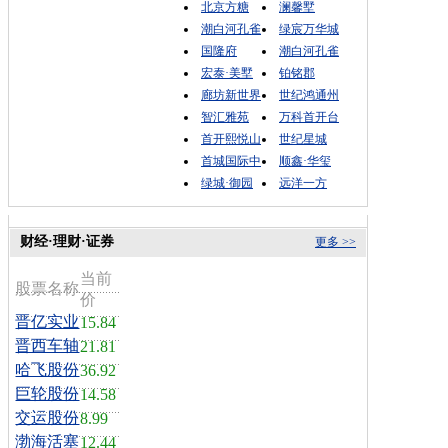
北京方糖
澜馨墅
潮白河孔雀
绿宸万华城
国隆府
潮白河孔雀
宏泰·美墅
铂铭郡
廊坊新世界
世纪鸿通州
智汇雅苑
万科首开台
首开熙悦山
世纪星城
首城国际中
顺鑫·华玺
绿城·御园
远洋一方
财经·理财·证券
更多 >>
当前
股票名称
价
晋亿实业
15.84
晋西车轴
21.81
哈飞股份
36.92
巨轮股份
14.58
交运股份
8.99
渤海活塞
12.44