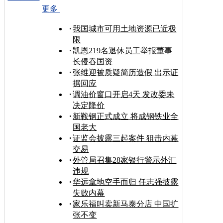
更多
我国城市可用土地资源已近极
限
凯恩219名退休员工举报董事
长侵吞国资
张维迎被质疑简历造假 出示证
据回应
调油价窗口开启4天 发改委未
决定降价
新鞍钢正式成立 将成钢铁业全
国老大
证监会披露三起案件 狙击内幕
交易
外管局召集28家银行警示外汇
违规
华远拿地空手而归 任志强披露
失败内幕
家乐福叫卖新马泰分店 中国扩
张不变