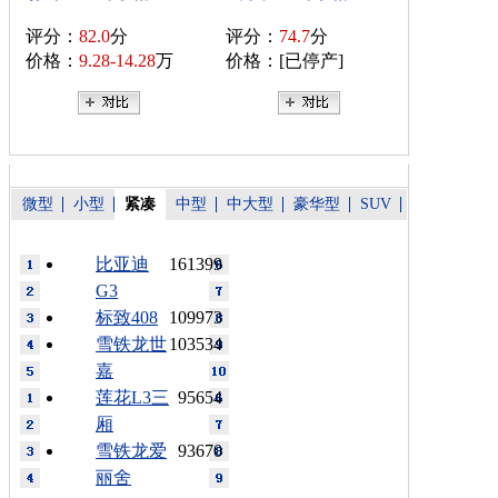
评分：
82.0
分
评分：
74.7
分
价格：
9.28-14.28
万
价格：[已停产]
微型
小型
紧凑
中型
中大型
豪华型
SUV
比亚迪
161399
G3
标致408
109973
雪铁龙世
103534
嘉
莲花L3三
95654
厢
雪铁龙爱
93670
丽舍