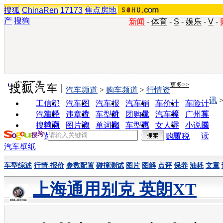
搜狐
ChinaRen
17173
焦点房地
产
搜狗
新闻
-
体育
-
S
-
娱乐
-
V
-
实用工具
更多>>
汽车频道
>
购车频道
>
行情资
讯
工信部
汽车图
汽车报
汽车销
车价计
车险计
油耗
片
价
量
算
算
汽车经
违章查
车型对
团购优
汽车投
广州车
销商
询
比
惠
诉
展
搜狗浏
图片欣
单词翻
车型查
女人宝
小说阅
览器
赏
译
询
典
读
购置税
汽车壁纸
车型综述
行情-报价
参数配置
碰撞测试
图片
图解
点评
保养
油耗
文章
上海通用别克 英朗XT