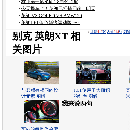
杭州第一辆英朗1.8白色顶配
今天提车了！英朗已经提回家，明天
自己上牌去！
英朗 VS GOLF 6 VS BMW120
英朗1.6T蓝色新锐运动版~~~
(
外观
413
张
内饰
348
张
图
别克 英朗XT 相
关图片
与君威有相同的设
1.6T使用了大面积
英
计元素 图解
的红色 图解
米
我来说两句
车内的氛围光会变