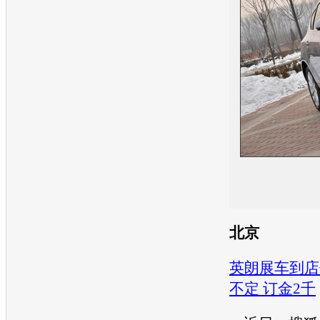
北京
英朗展车到店
不定 订金2千