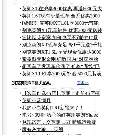
英朗XT在沪享3000优惠 再送6000元大
礼包
英朗1.6T现有少量现车 全系优惠3000
元
[成都]别克英朗XT1.6L享3000元节能
补贴
别克英朗XT现车销售 优惠3000元送装
潢
它比烟花寂寞 加价也买不到的“T”系
车
别克英朗XT现车充足 降1千元送3千礼
包
别克英朗XT1.6L 享受现金优惠达3000
元
紧凑型变形金刚 细数国内4对双胞胎
车型
想买车了发现车价涨了 价格“底线”已
过
英朗XT1.6T享3000元补贴 5000元装潢
礼包
别克英朗XT相关热帖
更多>>
【选车也选4S店】英朗上市前4S店探
店~
英朗小蓝满月
我的小白英朗1.6T新锐来了！
来啦~来啦~我心的红英朗英朗Y回家
啦!
兑现诺言，交英朗 1.6T 新锐运动版
家有灰太狼-----英朗