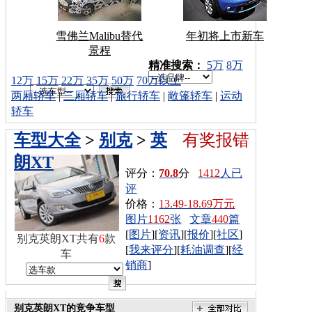
雪佛兰Malibu替代
年初将上市新车
景程
车型搜索：
精准搜索：
5万
8万
12万
15万
22万
35万
50万
70万以上
两厢轿车
|
三厢轿车
|
旅行轿车
|
敞篷轿车
|
运动
轿车
车型大全
>
别克
>
英
有奖报错
朗XT
评分：
70.8
分
1412
人已
评
价格：
13.49-18.69万元
图片
1162
张
文章
440
篇
[
图片
][
资讯
][
报价
][
社区
]
别克英朗XT共有
6
款
[
我来评分
][
耗油调查
][
经
车
销商
]
别克英朗XT的竞争车型