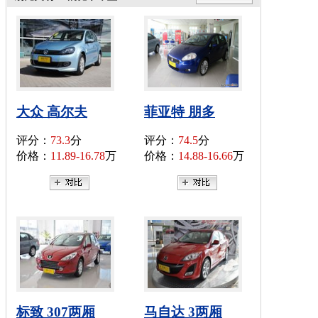
大众 高尔夫
菲亚特 朋多
评分：
73.3
分
评分：
74.5
分
价格：
11.89-16.78
万
价格：
14.88-16.66
万
标致 307两厢
马自达 3两厢