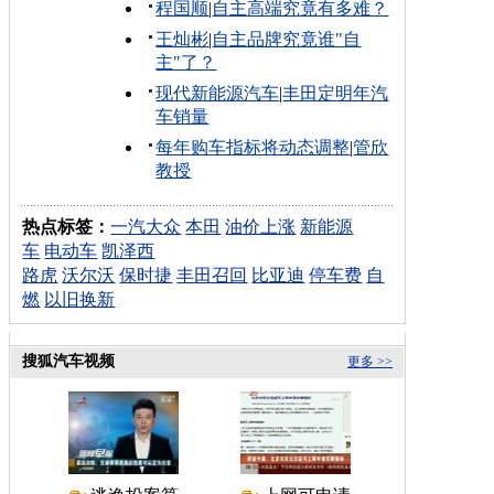
程国顺
|
自主高端究竟有多难？
王灿彬
|
自主品牌究竟谁"自
主"了？
现代新能源汽车
|
丰田定明年汽
车销量
每年购车指标将动态调整
|
管欣
教授
热点标签：
一汽大众
本田
油价上涨
新能源
车
电动车
凯泽西
路虎
沃尔沃
保时捷
丰田召回
比亚迪
停车费
自
燃
以旧换新
搜狐汽车视频
更多 >>