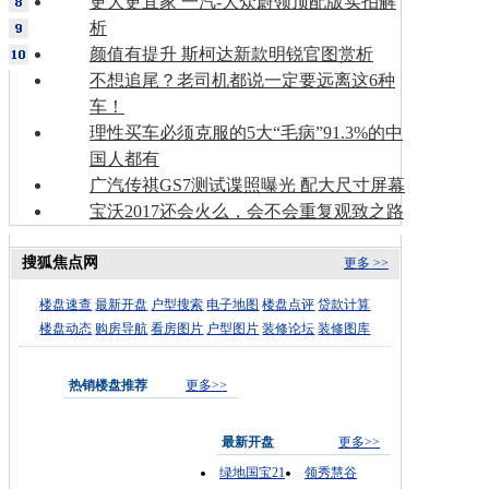
更大更宜家 一汽-大众蔚领顶配版实拍解
析
颜值有提升 斯柯达新款明锐官图赏析
不想追尾？老司机都说一定要远离这6种
车！
理性买车必须克服的5大“毛病”91.3%的中
国人都有
广汽传祺GS7测试谍照曝光 配大尺寸屏幕
宝沃2017还会火么，会不会重复观致之路
搜狐焦点网
更多 >>
楼盘速查
最新开盘
户型搜索
电子地图
楼盘点评
贷款计算
楼盘动态
购房导航
看房图片
户型图片
装修论坛
装修图库
热销楼盘推荐
更多>>
最新开盘
更多>>
绿地国宝21
领秀慧谷