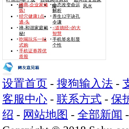
禅商-企业家修
心态改变命运
婚
腰
风水
炼!
解析
经穴健康1点
养生12字诀孔
通-头
令谦
禅-和谐家庭揭
<道德经>的大
秘!
智慧
吃喝玩乐一站
手机签名彰显
式购
个性
手机证券荐优
质股
设置首页
-
搜狗输入法
-
客服中心
-
联系方式
-
保
绍
-
网站地图
-
全部新闻