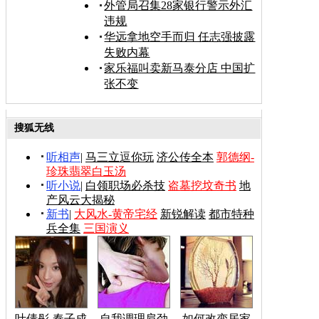
外管局召集28家银行警示外汇
违规
华远拿地空手而归 任志强披露
失败内幕
家乐福叫卖新马泰分店 中国扩
张不变
搜狐无线
听相声
|
马三立逗你玩
济公传全本
郭德纲-
珍珠翡翠白玉汤
听小说
|
白领职场必杀技
盗墓挖坟奇书
地
产风云大揭秘
新书
|
大风水-黄帝宅经
新锐解读
都市特种
兵全集
三国演义
叶倩彤-奉子成
自我调理肩劲
如何改变居家