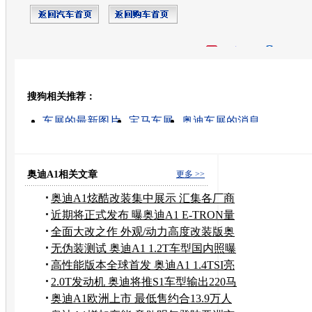
开心网
人人网
豆瓣
搜狗相关推荐：
转发至：
车展的最新图片
宝马车展
奥迪车展的消息
广州车展奥迪车模
车展的高清视频
日内瓦车展的消
2008日内瓦车展
疝气大灯
汽车大灯
大灯增光器
奥迪A1相关文章
更多 >>
奥迪A1炫酷改装集中展示 汇集各厂商
作品
近期将正式发布 曝奥迪A1 E-TRON量
产版
全面大改之作 外观/动力高度改装版奥
迪A1
无伪装测试 奥迪A1 1.2T车型国内照曝
光
高性能版本全球首发 奥迪A1 1.4TSI亮
相
2.0T发动机 奥迪将推S1车型输出220马
力
奥迪A1欧洲上市 最低售约合13.9万人