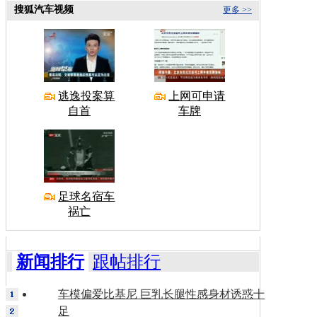
搜狐汽车视频
更多 >>
逃逸投案算
上网可申请
自首
车牌
足球名宿车
祸亡
新闻排行
跟帖排行
车模偏爱比基尼 巨乳长腿性感身材诱惑十
足