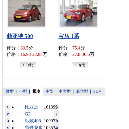
菲亚特 500
宝马 1系
评分：
80.5
分
评分：
75.4
分
价格：
16.98-22.88
万
价格：
27.8-30.6
万
微型
小型
紧凑
中型
中大型
豪华型
SUV
比亚迪
161399
G3
标致408
109973
雪铁龙世
103534