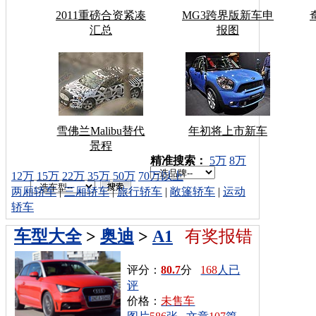
2011重磅合资紧凑
MG3跨界版新车申
汇总
报图
雪佛兰Malibu替代
年初将上市新车
景程
车型搜索：
精准搜索：
5万
8万
12万
15万
22万
35万
50万
70万以上
两厢轿车
|
三厢轿车
|
旅行轿车
|
敞篷轿车
|
运动
轿车
车型大全
>
奥迪
>
A1
有奖报错
评分：
80.7
分
168
人已
评
价格：
未售车