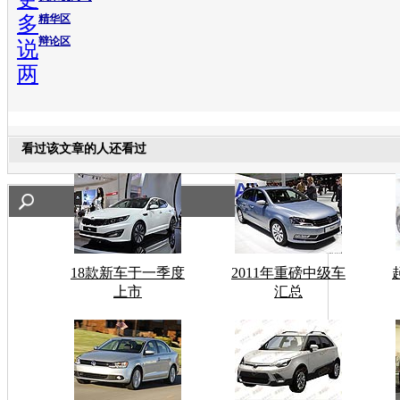
多
精华区
辩论区
说
两
看过该文章的人还看过
18款新车于一季度
2011年重磅中级车
上市
汇总