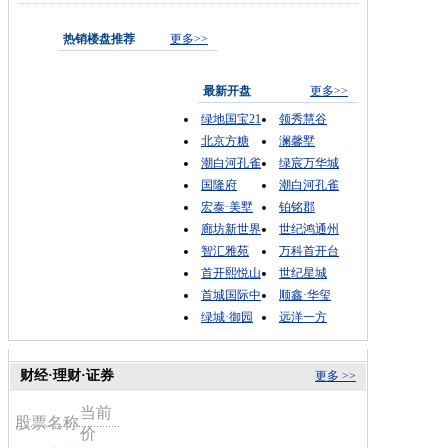
热销楼盘推荐
更多>>
最新开盘
更多>>
绿地国宝21
领秀慧谷
北京方糖
澜馨墅
潮白河孔雀
绿宸万华城
国隆府
潮白河孔雀
宏泰·美墅
铂铭郡
廊坊新世界
世纪鸿通州
智汇雅苑
万科首开台
首开熙悦山
世纪星城
首城国际中
顺鑫·华玺
绿城·御园
远洋一方
财经·理财·证券
更多 >>
当前
股票名称
价