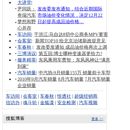
大讲堂
|
尹同跃：
发改委发布通知，结合近期国际
奇瑞汽车
市场油价变化情况，决定12月22
梦想和野
日起提高成品油价格…
心并存
车访间
|
于洪江:马自达8切中公商务MPV要害
会客室
|
新闻TOP10 给北京治堵新政提意见
车春秋
|
发改委发通知 成品油价格再次上调
三博演议
|
第五回:博士哪种变速器更给力?
服务精英
|
东风乘用车曹智：东风风神让“满意
到家”
汽车销量
|
中汽协:9月销量155万 销量前十车型
2010年9月汽车销量
8月汽车销量
7月汽车销量
企业销量
车访间
|
会客室
|
车春秋
|
悟透社
|
超级经销商
信访办
|
魂斗轮
|
金狐谍
|
安全检测
|
汽车视频
更多 >>