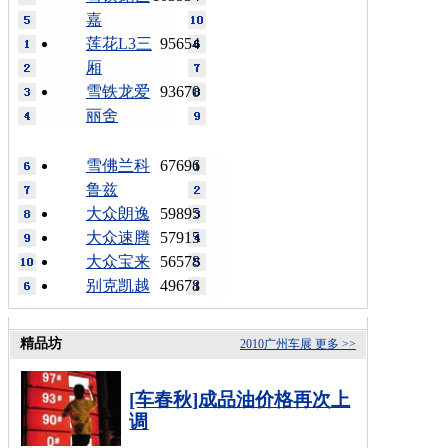
嘉
莲花L3三
95654
厢
雪铁龙爱
93670
丽舍
雪佛兰科
67696
鲁兹
大众朗逸
59895
大众速腾
57915
大众宝来
56578
别克凯越
49678
精品坊
2010广州车展
更多 >>
[车春秋]成品油价格再次上
调