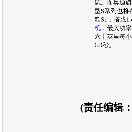
试。而
奥迪
旗
型
S系列也将
款S1，搭载1.
机
，最大功率
六十英里每小
6.9秒。
(责任编辑：z