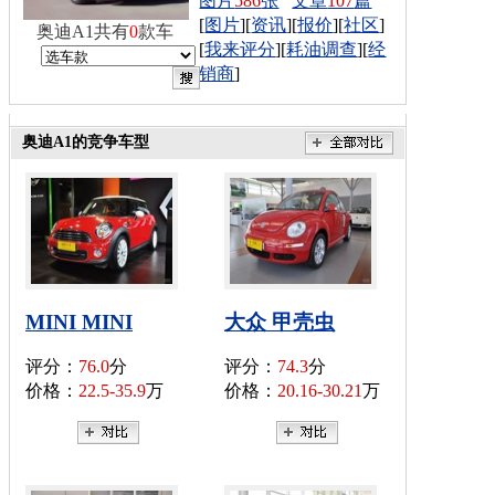
图片
586
张
文章
107
篇
[
图片
][
资讯
][
报价
][
社区
]
奥迪A1共有
0
款车
[
我来评分
][
耗油调查
][
经
销商
]
奥迪A1的竞争车型
MINI MINI
大众 甲壳虫
评分：
76.0
分
评分：
74.3
分
价格：
22.5-35.9
万
价格：
20.16-30.21
万