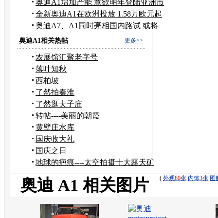
民币
奥迪A1增加产能 意欲明年登陆亚洲市
场
全新奥迪A1在欧洲投放 1.58万欧元起
售
奥迪A7、A1同时亮相国内路试 或将
引进
奥迪A1相关热帖
更多>>
农展馆汇聚老字号
落叶知秋
西柏坡
了然拍秦淮
了然逛夫子庙
转帖----美丽的朝霞
黄壁庄水库
国庆收大礼
国庆之日
地球的疤痕----太空拍摄十大露天矿
(
外观
80
张
内饰
3
张
图
奥迪 A1 相关图片