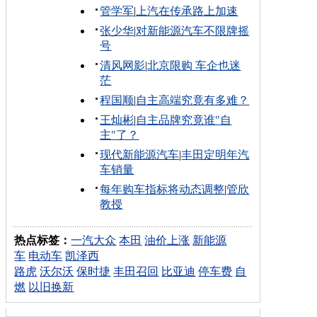
管学军
|
上汽在传承路上加速
张少华
|
对新能源汽车不限牌摇
号
清风网影
|
北京限购 车企也迷
茫
程国顺
|
自主高端究竟有多难？
王灿彬
|
自主品牌究竟谁"自
主"了？
现代新能源汽车
|
丰田定明年汽
车销量
每年购车指标将动态调整
|
管欣
教授
热点标签：
一汽大众
本田
油价上涨
新能源
车
电动车
凯泽西
路虎
沃尔沃
保时捷
丰田召回
比亚迪
停车费
自
燃
以旧换新