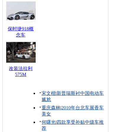
保时捷918概
念车
改装法拉利
575M
宋文楷
|
新普瑞斯衬中国电动车
尴尬
重庆森林
|
2010年台北车展香车
美女
何曙光
|
四款享受补贴中级车推
荐