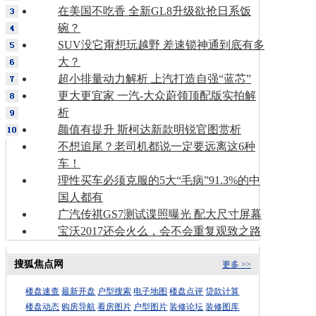
在美国不吃香 全新GL8升级欲抢日系饭
碗？
SUV没它甭想玩越野 差速锁神通到底有多
大？
超小排量动力解析 上汽打造自强“蓝芯”
更大更宜家 一汽-大众蔚领顶配版实拍解
析
颜值有提升 斯柯达新款明锐官图赏析
不想追尾？老司机都说一定要远离这6种
车！
理性买车必须克服的5大“毛病”91.3%的中
国人都有
广汽传祺GS7测试谍照曝光 配大尺寸屏幕
宝沃2017还会火么，会不会重复观致之路
搜狐焦点网
更多 >>
楼盘速查
最新开盘
户型搜索
电子地图
楼盘点评
贷款计算
楼盘动态
购房导航
看房图片
户型图片
装修论坛
装修图库