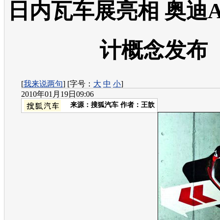
日内瓦车展亮相 奥迪
计概念发布
[
我来说两句
] [字号：
大
中
小
]
2010年01月19日09:06
来源：
搜狐汽车
作者：王歆