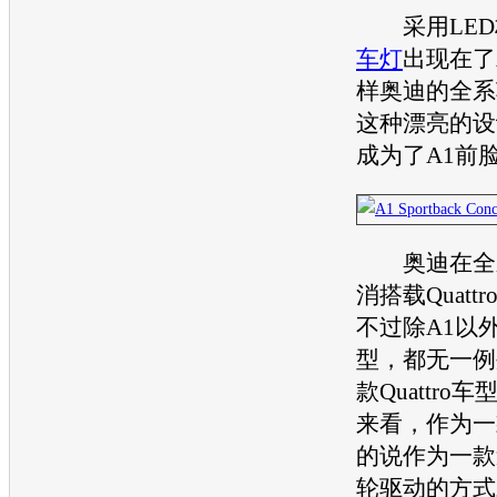
采用LED
车灯
出现在了
样
奥迪
的全系
这种漂亮的设
成为了A1前
奥迪
在全
消搭载Quatt
不过除A1以
型
，都无一例
款Quattro
车
来看，作为一
的说作为一款
轮驱动的方式