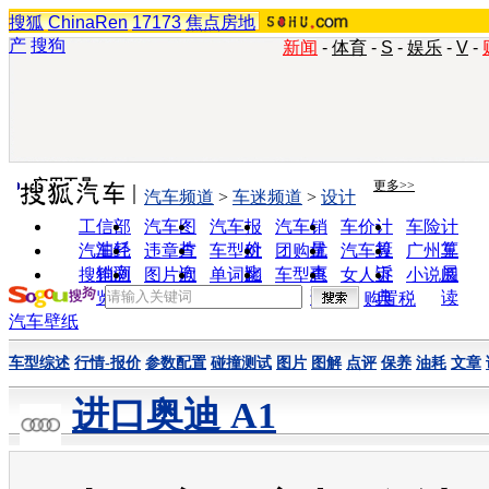
搜狐
ChinaRen
17173
焦点房地
产
搜狗
新闻
-
体育
-
S
-
娱乐
-
V
-
实用工具
更多>>
汽车频道
>
车迷频道
>
设计
工信部
汽车图
汽车报
汽车销
车价计
车险计
油耗
片
价
量
算
算
汽车经
违章查
车型对
团购优
汽车投
广州车
销商
询
比
惠
诉
展
搜狗浏
图片欣
单词翻
车型查
女人宝
小说阅
览器
赏
译
询
典
读
购置税
汽车壁纸
车型综述
行情-报价
参数配置
碰撞测试
图片
图解
点评
保养
油耗
文章
进口奥迪 A1