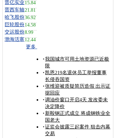
晋亿实业
15.84
晋西车轴
21.81
哈飞股份
36.92
巨轮股份
14.58
交运股份
8.99
渤海活塞
12.44
更多
我国城市可用土地资源已近极
限
凯恩219名退休员工举报董事
长侵吞国资
张维迎被质疑简历造假 出示证
据回应
调油价窗口开启4天 发改委未
决定降价
新鞍钢正式成立 将成钢铁业全
国老大
证监会披露三起案件 狙击内幕
交易