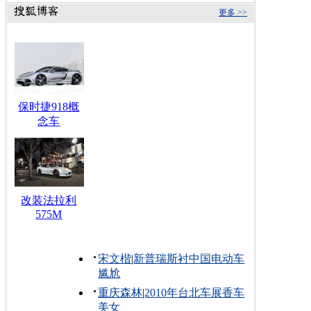
更多 >>
保时捷918概
念车
改装法拉利
575M
宋文楷
|
新普瑞斯衬中国电动车
尴尬
重庆森林
|
2010年台北车展香车
美女