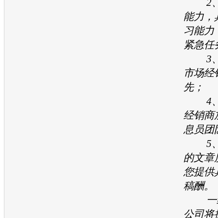
2、
能力，
习能力
紧急任
3、
市场经
先；
4、
经销商
息员团
5、
的文章
您提供
稿酬。
一经
公司将