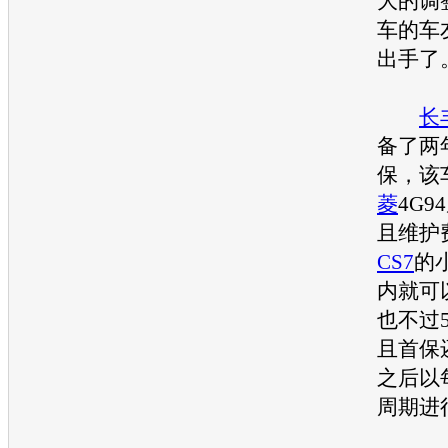
大的调
车的车
出手了
长
备了两
保，该
菱
4G
且维护
CS7
的
内就可
也不过
且首保
之后以每
周期进