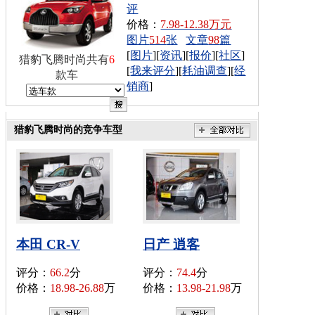
评
价格：
7.98-12.38万元
图片
514
张
文章
98
篇
[
图片
][
资讯
][
报价
][
社区
]
猎豹飞腾时尚共有
6
[
我来评分
][
耗油调查
][
经
款车
销商
]
猎豹飞腾时尚的竞争车型
本田 CR-V
日产 逍客
评分：
66.2
分
评分：
74.4
分
价格：
18.98-26.88
万
价格：
13.98-21.98
万