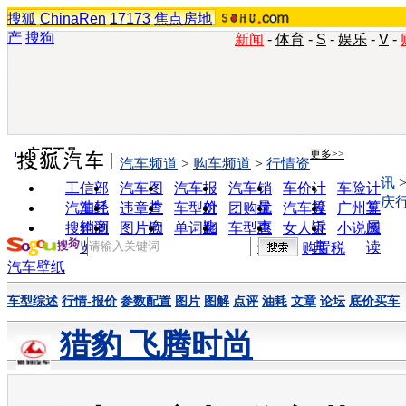
搜狐
ChinaRen
17173
焦点房地
产
搜狗
新闻
-
体育
-
S
-
娱乐
-
V
-
实用工具
更多>>
汽车频道
>
购车频道
>
行情资
讯
工信部
汽车图
汽车报
汽车销
车价计
车险计
庆
油耗
片
价
量
算
算
汽车经
违章查
车型对
团购优
汽车投
广州车
销商
询
比
惠
诉
展
搜狗浏
图片欣
单词翻
车型查
女人宝
小说阅
览器
赏
译
询
典
读
购置税
汽车壁纸
车型综述
行情-报价
参数配置
图片
图解
点评
油耗
文章
论坛
底价买车
猎豹 飞腾时尚