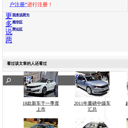
户注册”
进行注册！
更
我来说两句
多
精华区
辩论区
说
两
看过该文章的人还看过
18款新车于一季度
2011年重磅中级车
上市
汇总