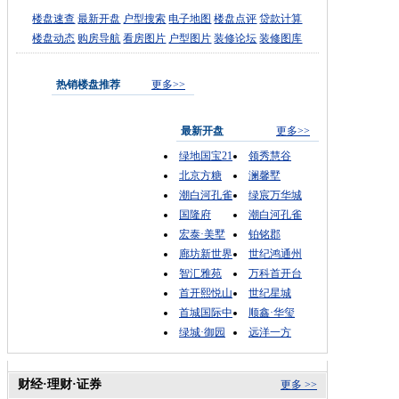
楼盘速查
最新开盘
户型搜索
电子地图
楼盘点评
贷款计算
楼盘动态
购房导航
看房图片
户型图片
装修论坛
装修图库
热销楼盘推荐
更多>>
最新开盘
更多>>
绿地国宝21
领秀慧谷
北京方糖
澜馨墅
潮白河孔雀
绿宸万华城
国隆府
潮白河孔雀
宏泰·美墅
铂铭郡
廊坊新世界
世纪鸿通州
智汇雅苑
万科首开台
首开熙悦山
世纪星城
首城国际中
顺鑫·华玺
绿城·御园
远洋一方
财经·理财·证券
更多 >>