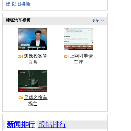
燃
以旧换新
搜狐汽车视频
更多 >>
逃逸投案算
上网可申请
自首
车牌
足球名宿车
祸亡
新闻排行
跟帖排行