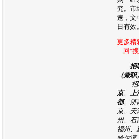
究。市
速，文
日有效
更多精彩
回“
招
（兼职
招聘
京
、
上
都
、济
京、天
州、石
福州、
哈尔滨