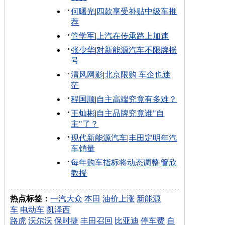
何曙光
|
四款享受补贴中级车推
荐
管学军
|
上汽在传承路上加速
张少华
|
对新能源汽车不限牌摇
号
清风网影
|
北京限购 车企也迷
茫
程国顺
|
自主高端究竟有多难？
王灿彬
|
自主品牌究竟谁"自
主"了？
现代新能源汽车
|
丰田定明年汽
车销量
每年购车指标将动态调整
|
管欣
教授
热点标签：
一汽大众
本田
油价上涨
新能源
车
电动车
凯泽西
路虎
沃尔沃
保时捷
丰田召回
比亚迪
停车费
自