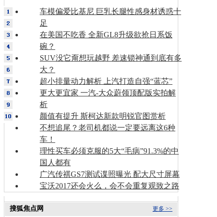
车模偏爱比基尼 巨乳长腿性感身材诱惑十
足
在美国不吃香 全新GL8升级欲抢日系饭
碗？
SUV没它甭想玩越野 差速锁神通到底有多
大？
超小排量动力解析 上汽打造自强“蓝芯”
更大更宜家 一汽-大众蔚领顶配版实拍解
析
颜值有提升 斯柯达新款明锐官图赏析
不想追尾？老司机都说一定要远离这6种
车！
理性买车必须克服的5大“毛病”91.3%的中
国人都有
广汽传祺GS7测试谍照曝光 配大尺寸屏幕
宝沃2017还会火么，会不会重复观致之路
搜狐焦点网
更多 >>