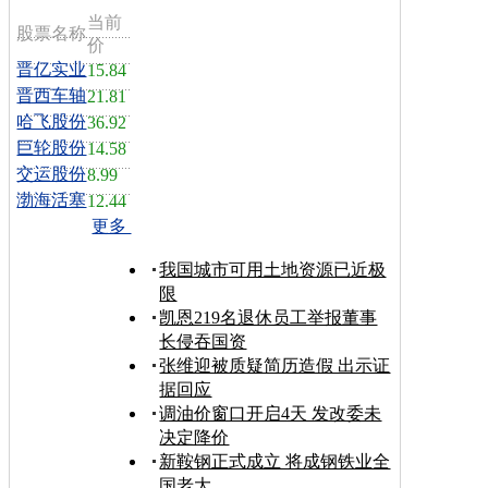
当前
股票名称
价
晋亿实业
15.84
晋西车轴
21.81
哈飞股份
36.92
巨轮股份
14.58
交运股份
8.99
渤海活塞
12.44
更多
我国城市可用土地资源已近极
限
凯恩219名退休员工举报董事
长侵吞国资
张维迎被质疑简历造假 出示证
据回应
调油价窗口开启4天 发改委未
决定降价
新鞍钢正式成立 将成钢铁业全
国老大