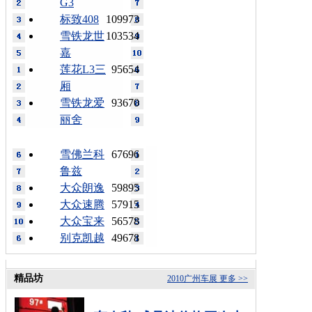
G3
标致408
109973
雪铁龙世
103534
嘉
莲花L3三
95654
厢
雪铁龙爱
93670
丽舍
雪佛兰科
67696
鲁兹
大众朗逸
59895
大众速腾
57915
大众宝来
56578
别克凯越
49678
精品坊
2010广州车展
更多 >>