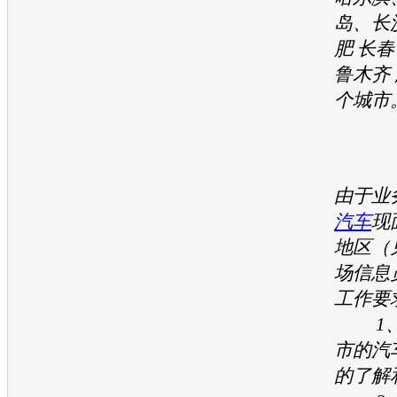
岛、长
肥 长春
鲁木齐 
个城市
由于业
汽车
现
地区（
场信息
工作要
1、
市的汽
的了解