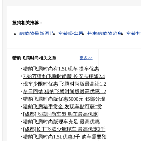
开心网
人人网
豆瓣
搜狗相关推荐：
转发至：
猎豹的最新图片
车载吸尘器
长丰猎豹的消息
车载
车载的高清视频
长丰猎豹cs7
长丰猎豹飞腾
长丰猎
长丰猎豹黑金刚
长丰猎豹奇兵
猎豹飞腾时尚相关文章
更多 >>
猎豹飞腾时尚有1.5L现车 提车优惠
3000元
7.98万猎豹飞腾时尚版 长安志翔降2.4
万
现车少限时优惠 飞腾时尚版最高让1.2
万
冬日回馈 猎豹飞腾时尚版最高优惠1.2
万
猎豹飞腾时尚版优惠5000元 4S部分现
车
猎豹飞腾猎手赏金 发现车贴可获“赏
金”
[成都]飞腾时尚车型 购车最高优惠
2000元
猎豹飞腾时尚版现车充足 最高优惠
8000元
[成都]长丰飞腾少量现车 最高优惠2千
元
猎豹飞腾时尚1.5L优惠3千 购车需要预