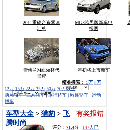
2011重磅合资紧凑
MG3跨界版新车申
汇总
报图
雪佛兰Malibu替代
年初将上市新车
景程
车型搜索：
精准搜索：
5万
8万
12万
15万
22万
35万
50万
70万以上
两厢轿车
|
三厢轿车
|
旅行轿车
|
敞篷轿车
|
运动
轿车
车型大全
>
猎豹
>
飞
有奖报错
腾时尚
评分：
71.4
分
147
人已