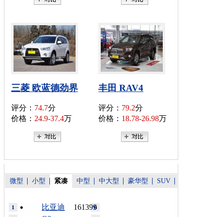
三菱 欧蓝德劲界
丰田 RAV4
评分：
74.7
分
评分：
79.2
分
价格：
24.9-37.4
万
价格：
18.78-26.98
万
微型
小型
紧凑
中型
中大型
豪华型
SUV
比亚迪
161399