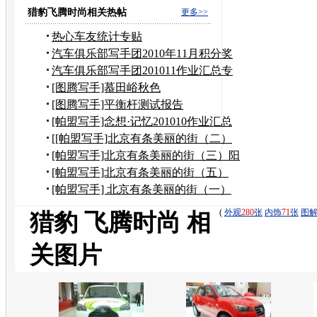
定
猎豹飞腾时尚相关热帖
更多>>
热心车友统计专贴
汽车俱乐部写手团2010年11月积分奖
励申请
汽车俱乐部写手团201011作业汇总专
贴
[图腾写手]慕田峪秋色
[图腾写手]平衡杆测试报告
[帕盟写手]念想·记忆201010作业汇总
[[帕盟写手]北京有条美丽的街（二）
到奶奶家作客
[帕盟写手]北京有条美丽的街（三）阳
台上观望美景
[帕盟写手]北京有条美丽的街（五）
——风水宝地
[帕盟写手] 北京有条美丽的街（一）
(
外观
280
张
内饰
71
张
图
猎豹 飞腾时尚 相
关图片