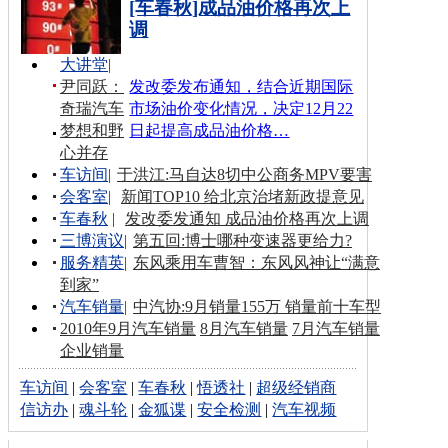
[车春秋]成品油价格再次上
调
大讲堂
|
尹同跃：
发改委发布通知，结合近期国际
奇瑞汽车
市场油价变化情况，决定12月22
梦想和野
日起提高成品油价格…
心并存
车访间
|
于洪江:马自达8切中公商务MPV要害
会客室
|
新闻TOP10 给北京治堵新政提意见
车春秋
|
发改委发通知 成品油价格再次上调
三博演议
|
第五回:博士哪种变速器更给力?
服务精英
|
东风乘用车曹智：东风风神让“满意
到家”
汽车销量
|
中汽协:9月销量155万 销量前十车型
2010年9月汽车销量
8月汽车销量
7月汽车销量
企业销量
车访间
|
会客室
|
车春秋
|
悟透社
|
超级经销商
信访办
|
魂斗轮
|
金狐谍
|
安全检测
|
汽车视频