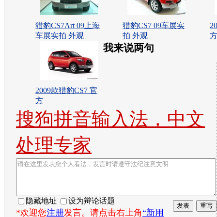
猎豹CS7Art 09上海
猎豹CS7 09车展实
2
车展实拍 外观
拍 外观
我来说两句
2009款猎豹CS7 官
方
搜狗拼音输入法，中文
处理专家
隐藏地址
设为辩论话题
*欢迎您
注册
发言。请点击右上角
“新用