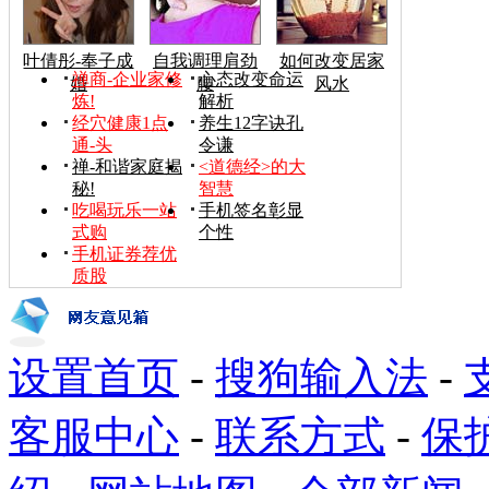
叶倩彤-奉子成
自我调理肩劲
如何改变居家
禅商-企业家修
心态改变命运
婚
腰
风水
炼!
解析
经穴健康1点
养生12字诀孔
通-头
令谦
禅-和谐家庭揭
<道德经>的大
秘!
智慧
吃喝玩乐一站
手机签名彰显
式购
个性
手机证券荐优
质股
设置首页
-
搜狗输入法
-
客服中心
-
联系方式
-
保