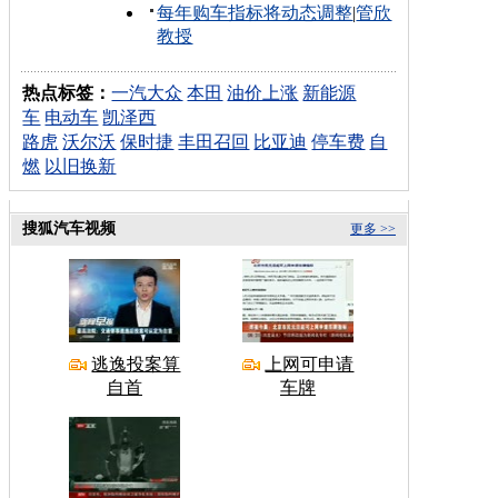
每年购车指标将动态调整
|
管欣
教授
热点标签：
一汽大众
本田
油价上涨
新能源
车
电动车
凯泽西
路虎
沃尔沃
保时捷
丰田召回
比亚迪
停车费
自
燃
以旧换新
搜狐汽车视频
更多 >>
逃逸投案算
上网可申请
自首
车牌