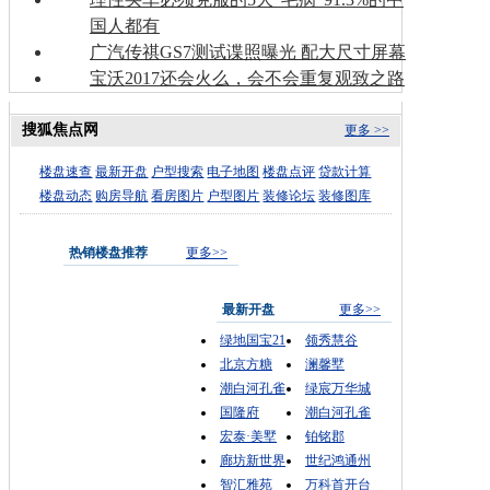
国人都有
广汽传祺GS7测试谍照曝光 配大尺寸屏幕
宝沃2017还会火么，会不会重复观致之路
搜狐焦点网
更多 >>
楼盘速查
最新开盘
户型搜索
电子地图
楼盘点评
贷款计算
楼盘动态
购房导航
看房图片
户型图片
装修论坛
装修图库
热销楼盘推荐
更多>>
最新开盘
更多>>
绿地国宝21
领秀慧谷
北京方糖
澜馨墅
潮白河孔雀
绿宸万华城
国隆府
潮白河孔雀
宏泰·美墅
铂铭郡
廊坊新世界
世纪鸿通州
智汇雅苑
万科首开台