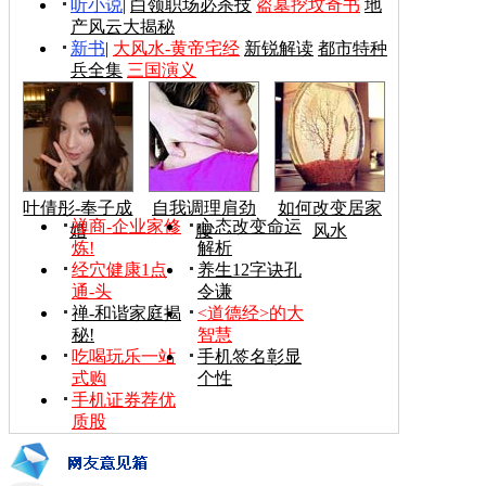
听小说
|
白领职场必杀技
盗墓挖坟奇书
地
产风云大揭秘
新书
|
大风水-黄帝宅经
新锐解读
都市特种
兵全集
三国演义
叶倩彤-奉子成
自我调理肩劲
如何改变居家
禅商-企业家修
心态改变命运
婚
腰
风水
炼!
解析
经穴健康1点
养生12字诀孔
通-头
令谦
禅-和谐家庭揭
<道德经>的大
秘!
智慧
吃喝玩乐一站
手机签名彰显
式购
个性
手机证券荐优
质股