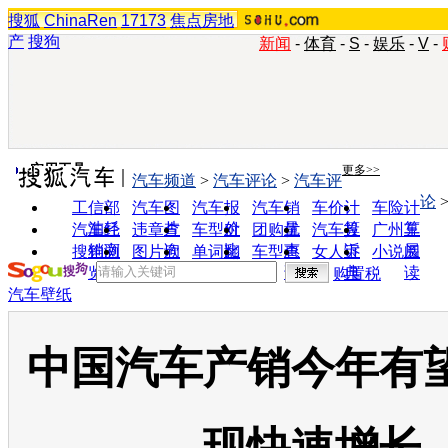
搜狐
ChinaRen
17173
焦点房地
产
搜狗
新闻
-
体育
-
S
-
娱乐
-
V
-
实用工具
更多>>
汽车频道
>
汽车评论
>
汽车评
论
工信部
汽车图
汽车报
汽车销
车价计
车险计
油耗
片
价
量
算
算
汽车经
违章查
车型对
团购优
汽车投
广州车
销商
询
比
惠
诉
展
搜狗浏
图片欣
单词翻
车型查
女人宝
小说阅
览器
赏
译
询
典
读
购置税
汽车壁纸
中国汽车产销今年有