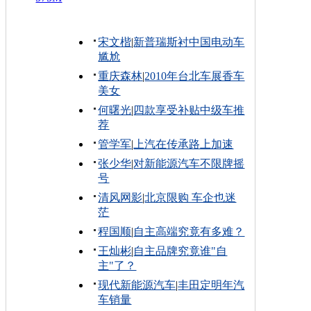
宋文楷
|
新普瑞斯衬中国电动车
尴尬
重庆森林
|
2010年台北车展香车
美女
何曙光
|
四款享受补贴中级车推
荐
管学军
|
上汽在传承路上加速
张少华
|
对新能源汽车不限牌摇
号
清风网影
|
北京限购 车企也迷
茫
程国顺
|
自主高端究竟有多难？
王灿彬
|
自主品牌究竟谁"自
主"了？
现代新能源汽车
|
丰田定明年汽
车销量