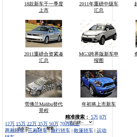
18款新车于一季度
2011年重磅中级车
上市
汇总
2011重磅合资紧凑
MG3跨界版新车申
汇总
报图
雪佛兰Malibu替代
年初将上市新车
景程
车型搜索：
精准搜索：
5万
8万
12万
15万
22万
35万
50万
70万以上
两厢轿车
|
三厢轿车
|
旅行轿车
|
敞篷轿车
|
运动