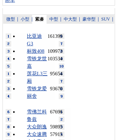
轿车
微型
小型
紧凑
中型
中大型
豪华型
SUV
比亚迪
161399
G3
标致408
109973
雪铁龙世
103534
嘉
莲花L3三
95654
厢
雪铁龙爱
93670
丽舍
雪佛兰科
67696
鲁兹
大众朗逸
59895
大众速腾
57915