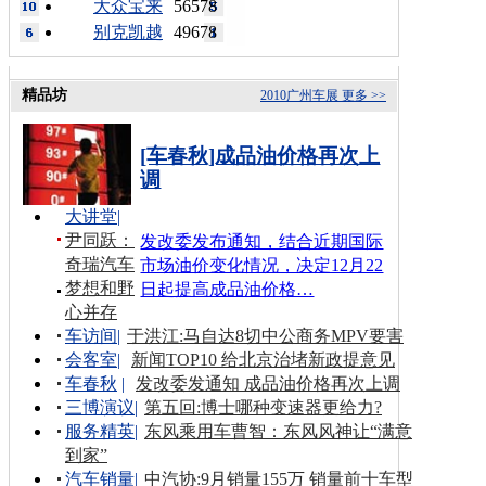
大众宝来
56578
别克凯越
49678
精品坊
2010广州车展
更多 >>
[车春秋]成品油价格再次上
调
大讲堂
|
尹同跃：
发改委发布通知，结合近期国际
奇瑞汽车
市场油价变化情况，决定12月22
梦想和野
日起提高成品油价格…
心并存
车访间
|
于洪江:马自达8切中公商务MPV要害
会客室
|
新闻TOP10 给北京治堵新政提意见
车春秋
|
发改委发通知 成品油价格再次上调
三博演议
|
第五回:博士哪种变速器更给力?
服务精英
|
东风乘用车曹智：东风风神让“满意
到家”
汽车销量
|
中汽协:9月销量155万 销量前十车型