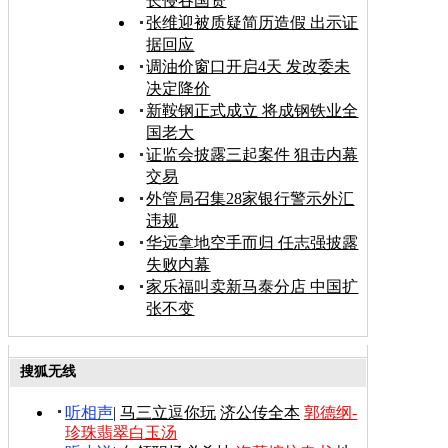
长侵吞国资
张维迎被质疑简历造假 出示证
据回应
调油价窗口开启4天 发改委未
决定降价
新鞍钢正式成立 将成钢铁业全
国老大
证监会披露三起案件 狙击内幕
交易
外管局召集28家银行警示外汇
违规
华远拿地空手而归 任志强披露
失败内幕
家乐福叫卖新马泰分店 中国扩
张不变
搜狐无线
听相声
|
马三立逗你玩
济公传全本
郭德纲-
珍珠翡翠白玉汤