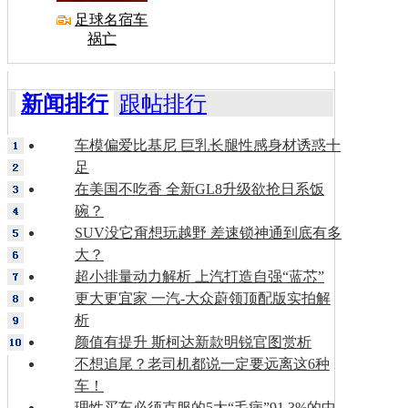
足球名宿车
祸亡
新闻排行
跟帖排行
车模偏爱比基尼 巨乳长腿性感身材诱惑十
足
在美国不吃香 全新GL8升级欲抢日系饭
碗？
SUV没它甭想玩越野 差速锁神通到底有多
大？
超小排量动力解析 上汽打造自强“蓝芯”
更大更宜家 一汽-大众蔚领顶配版实拍解
析
颜值有提升 斯柯达新款明锐官图赏析
不想追尾？老司机都说一定要远离这6种
车！
理性买车必须克服的5大“毛病”91.3%的中