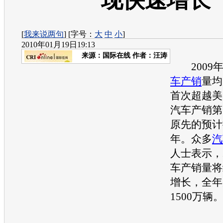
现快速增长
[
我来说两句
] [字号：
大
中
小
]
2010年01月19日19:13
来源：
国际在线
作者：汪涛
2009年
车产销
量均
首次超越美
汽车产销
第
原先的预计
年。众多
汽
人士表示，2
车产销
量将
增长，全年
1500万辆