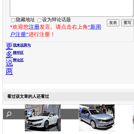
隐藏地址
设为辩论话题
*欢迎您
注册
发言。请点击右上角
“新用
户注册”
进行注册！
更
我来说两句
多
精华区
辩论区
说
两
看过该文章的人还看过