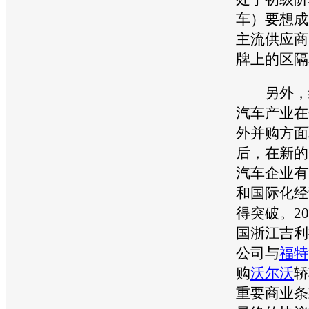
车）要想成
主流供应商
牌上的区隔
另外，继2
汽车产业在
外并购方面
后，在新的
汽车企业
有
和国际化经
得突破。2
国浙江
吉利
公司与
福特
购
沃尔沃
轿
重要商业条