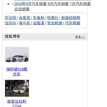
2010年9月汽车销量
8月汽车销量
7月汽车销量
企业销量
车访间
|
会客室
|
车春秋
|
悟透社
|
超级经销商
信访办
|
魂斗轮
|
金狐谍
|
安全检测
|
汽车视频
更多 >>
保时捷918概
念车
改装法拉利
575M