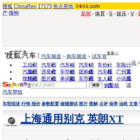
搜狐
ChinaRen
17173
焦点房地
产
搜狗
新闻
-
体育
-
S
-
娱乐
-
V
-
实用工具
更多>>
汽车频道
>
购车频道
>
试车资
讯
工信部
汽车图
汽车报
汽车销
车价计
车险计
油耗
片
价
量
算
算
汽车经
违章查
车型对
团购优
汽车投
广州车
销商
询
比
惠
诉
展
搜狗浏
图片欣
单词翻
车型查
女人宝
小说阅
览器
赏
译
询
典
读
购置税
汽车壁纸
车型综述
行情-报价
参数配置
碰撞测试
图片
图解
点评
保养
油耗
文章
上海通用别克 英朗XT