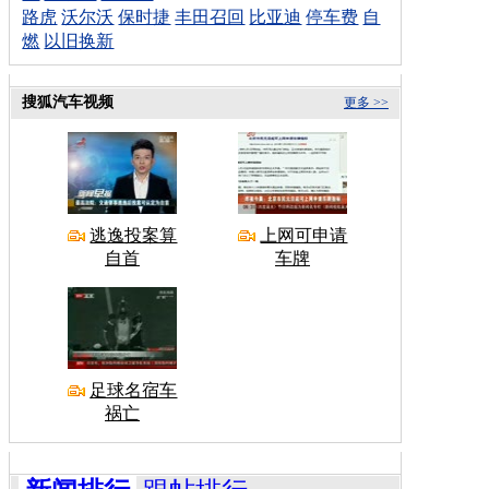
路虎
沃尔沃
保时捷
丰田召回
比亚迪
停车费
自
燃
以旧换新
搜狐汽车视频
更多 >>
逃逸投案算
上网可申请
自首
车牌
足球名宿车
祸亡