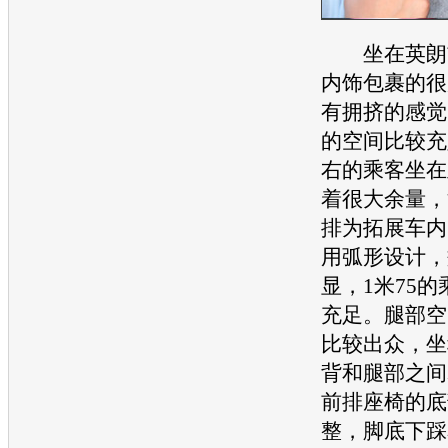
坐在
英朗
内饰包裹的很
有拥挤的感觉
的空间比较充
右的乘客坐在
着很大余量，
排为拓展车内
用弧形设计，
显，1米75
充足。腿部空
比较出众，坐
背和腿部之间
前排
座椅
的底
整，脚底下踩