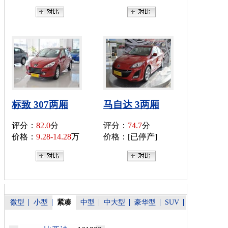
标致 307两厢
马自达 3两厢
评分：
82.0
分
评分：
74.7
分
价格：
9.28-14.28
万
价格：[已停产]
微型
小型
紧凑
中型
中大型
豪华型
SUV