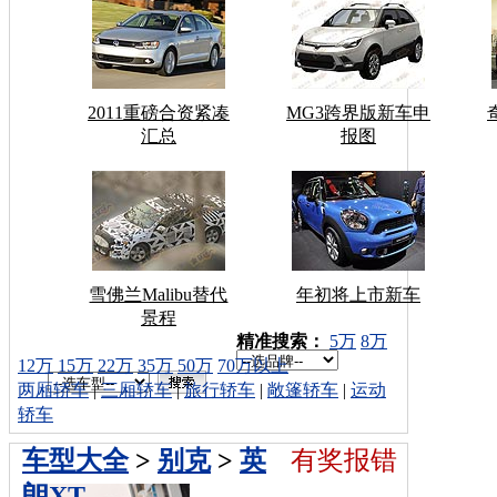
2011重磅合资紧凑
MG3跨界版新车申
汇总
报图
雪佛兰Malibu替代
年初将上市新车
景程
车型搜索：
精准搜索：
5万
8万
12万
15万
22万
35万
50万
70万以上
两厢轿车
|
三厢轿车
|
旅行轿车
|
敞篷轿车
|
运动
轿车
车型大全
>
别克
>
英
有奖报错
朗XT