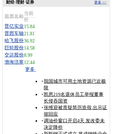
财经·理财·证券
更多 >>
当前
股票名称
价
晋亿实业
15.84
晋西车轴
21.81
哈飞股份
36.92
巨轮股份
14.58
交运股份
8.99
渤海活塞
12.44
更多
我国城市可用土地资源已近极
限
凯恩219名退休员工举报董事
长侵吞国资
张维迎被质疑简历造假 出示证
据回应
调油价窗口开启4天 发改委未
决定降价
新鞍钢正式成立 将成钢铁业全