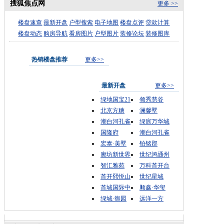
搜狐焦点网
更多 >>
楼盘速查
最新开盘
户型搜索
电子地图
楼盘点评
贷款计算
楼盘动态
购房导航
看房图片
户型图片
装修论坛
装修图库
热销楼盘推荐
更多>>
最新开盘
更多>>
绿地国宝21
领秀慧谷
北京方糖
澜馨墅
潮白河孔雀
绿宸万华城
国隆府
潮白河孔雀
宏泰·美墅
铂铭郡
廊坊新世界
世纪鸿通州
智汇雅苑
万科首开台
首开熙悦山
世纪星城
首城国际中
顺鑫·华玺
绿城·御园
远洋一方