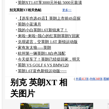
过
英朗XT1.6T享3000元补贴 5000元装潢
礼包
别克英朗XT相关热帖
更多>>
【选车也选4S店】英朗上市前4S店探
店~
英朗小蓝满月
我的小白英朗1.6T新锐来了！
来啦~来啦~我心的红英朗英朗Y回家
啦!
兑现诺言，交英朗 1.6T 新锐运动版
家有灰太狼-----英朗
杭州第一辆英朗1.8白色顶配
今天提车了！英朗已经提回家，明天
自己上牌去！
英朗 VS GOLF 6 VS BMW120
英朗1.6T蓝色新锐运动版~~~
(
外观
413
张
内饰
348
张
图
别克 英朗XT 相
关图片