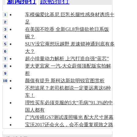
新闻排行
跟帖排行
车模偏爱比基尼 巨乳长腿性感身材诱惑十
足
在美国不吃香 全新GL8升级欲抢日系饭
碗？
SUV没它甭想玩越野 差速锁神通到底有多
大？
超小排量动力解析 上汽打造自强“蓝芯”
更大更宜家 一汽-大众蔚领顶配版实拍解
析
颜值有提升 斯柯达新款明锐官图赏析
不想追尾？老司机都说一定要远离这6种
车！
理性买车必须克服的5大“毛病”91.3%的中
国人都有
广汽传祺GS7测试谍照曝光 配大尺寸屏幕
宝沃2017还会火么，会不会重复观致之路