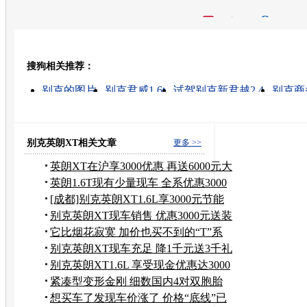
开心网
人人网
豆瓣
搜狗相关推荐：
转发至：
别克的图片
别克君威1.6t
试驾别克新君越2.4
别克商
如何试驾
别克凯越
别克君威
别克新君威
别克lacrosse君越
别克新君越
别克英朗XT相关文章
更多 >>
英朗XT在沪享3000优惠 再送6000元大
礼包
英朗1.6T现有少量现车 全系优惠3000
元
[成都]别克英朗XT1.6L享3000元节能
补贴
别克英朗XT现车销售 优惠3000元送装
潢
它比烟花寂寞 加价也买不到的“T”系
车
别克英朗XT现车充足 降1千元送3千礼
包
别克英朗XT1.6L 享受现金优惠达3000
元
紧凑型变形金刚 细数国内4对双胞胎
车型
想买车了发现车价涨了 价格“底线”已