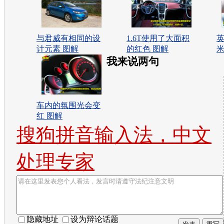
与君威有相同的设
1.6T使用了大面积
英
计元素 图解
的红色 图解
米
我来说两句
车内的氛围光会变
红 图解
搜狗拼音输入法，中文
处理专家
隐藏地址
设为辩论话题