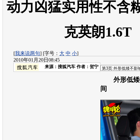
动力凶猛实用性不含糊
克英朗1.6T
[
我来说两句
] [字号：
大
中
小
]
2010年01月20日08:45
来源：
搜狐汽车
作者：贺宁
外形低矮
间