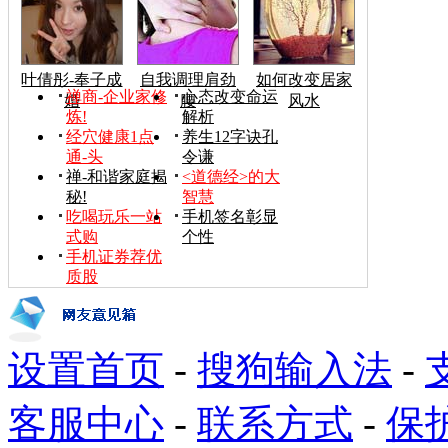
叶倩彤-奉子成
自我调理肩劲
如何改变居家
禅商-企业家修
心态改变命运
婚
腰
风水
炼!
解析
经穴健康1点
养生12字诀孔
通-头
令谦
禅-和谐家庭揭
<道德经>的大
秘!
智慧
吃喝玩乐一站
手机签名彰显
式购
个性
手机证券荐优
质股
设置首页
-
搜狗输入法
-
客服中心
-
联系方式
-
保