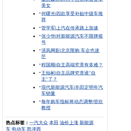
美女
何曙光
|
四款享受补贴中级车推
荐
管学军
|
上汽在传承路上加速
张少华
|
对新能源汽车不限牌摇
号
清风网影
|
北京限购 车企也迷
茫
程国顺
|
自主高端究竟有多难？
王灿彬
|
自主品牌究竟谁"自
主"了？
现代新能源汽车
|
丰田定明年汽
车销量
每年购车指标将动态调整
|
管欣
教授
热点标签：
一汽大众
本田
油价上涨
新能源
车
电动车
凯泽西