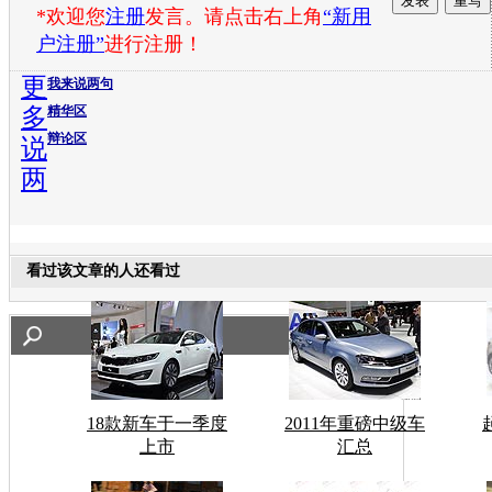
*欢迎您
注册
发言。请点击右上角
“新用
户注册”
进行注册！
更
我来说两句
多
精华区
辩论区
说
两
看过该文章的人还看过
18款新车于一季度
2011年重磅中级车
上市
汇总