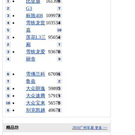
比亚迪
161399
G3
标致408
109973
雪铁龙世
103534
嘉
莲花L3三
95654
厢
雪铁龙爱
93670
丽舍
雪佛兰科
67696
鲁兹
大众朗逸
59895
大众速腾
57915
大众宝来
56578
别克凯越
49678
精品坊
2010广州车展
更多 >>