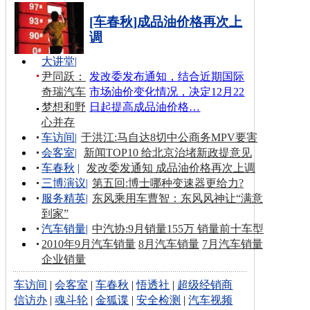
[车春秋]成品油价格再次上
调
大讲堂
|
尹同跃：
发改委发布通知，结合近期国际
奇瑞汽车
市场油价变化情况，决定12月22
梦想和野
日起提高成品油价格…
心并存
车访间
|
于洪江:马自达8切中公商务MPV要害
会客室
|
新闻TOP10 给北京治堵新政提意见
车春秋
|
发改委发通知 成品油价格再次上调
三博演议
|
第五回:博士哪种变速器更给力?
服务精英
|
东风乘用车曹智：东风风神让“满意
到家”
汽车销量
|
中汽协:9月销量155万 销量前十车型
2010年9月汽车销量
8月汽车销量
7月汽车销量
企业销量
车访间
|
会客室
|
车春秋
|
悟透社
|
超级经销商
信访办
|
魂斗轮
|
金狐谍
|
安全检测
|
汽车视频