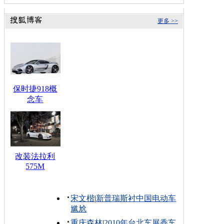
更多 >>
保时捷918概
念车
改装法拉利
575M
宋文楷
|
新普瑞斯衬中国电动车
尴尬
重庆森林
|
2010年台北车展香车