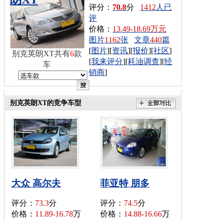
评分：
70.8
分
1412
人已
评
价格：
13.49-18.69万元
图片
1162
张
文章
440
篇
[
图片
][
资讯
][
报价
][
社区
]
别克英朗XT共有
6
款
[
我来评分
][
耗油调查
][
经
车
销商
]
别克英朗XT的竞争车型
大众 高尔夫
菲亚特 朋多
评分：
73.3
分
评分：
74.5
分
价格：
11.89-16.78
万
价格：
14.88-16.66
万