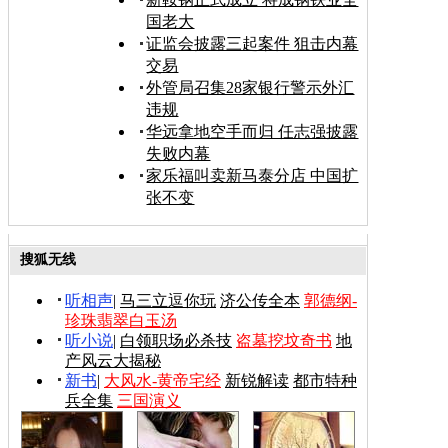
国老大
证监会披露三起案件 狙击内幕
交易
外管局召集28家银行警示外汇
违规
华远拿地空手而归 任志强披露
失败内幕
家乐福叫卖新马泰分店 中国扩
张不变
搜狐无线
听相声
|
马三立逗你玩
济公传全本
郭德纲-
珍珠翡翠白玉汤
听小说
|
白领职场必杀技
盗墓挖坟奇书
地
产风云大揭秘
新书
|
大风水-黄帝宅经
新锐解读
都市特种
兵全集
三国演义