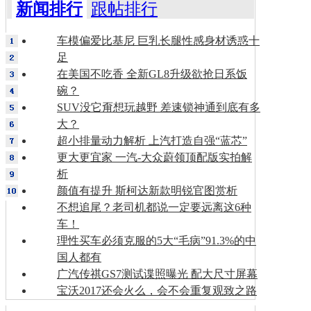
新闻排行
跟帖排行
车模偏爱比基尼 巨乳长腿性感身材诱惑十
足
在美国不吃香 全新GL8升级欲抢日系饭
碗？
SUV没它甭想玩越野 差速锁神通到底有多
大？
超小排量动力解析 上汽打造自强“蓝芯”
更大更宜家 一汽-大众蔚领顶配版实拍解
析
颜值有提升 斯柯达新款明锐官图赏析
不想追尾？老司机都说一定要远离这6种
车！
理性买车必须克服的5大“毛病”91.3%的中
国人都有
广汽传祺GS7测试谍照曝光 配大尺寸屏幕
宝沃2017还会火么，会不会重复观致之路