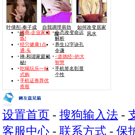
叶倩彤-奉子成
自我调理肩劲
如何改变居家
禅商-企业家修
心态改变命运
婚
腰
风水
炼!
解析
经穴健康1点
养生12字诀孔
通-头
令谦
禅-和谐家庭揭
<道德经>的大
秘!
智慧
吃喝玩乐一站
手机签名彰显
式购
个性
手机证券荐优
质股
设置首页
-
搜狗输入法
-
客服中心
-
联系方式
-
保