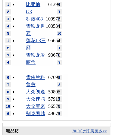
比亚迪
161399
G3
标致408
109973
雪铁龙世
103534
嘉
莲花L3三
95654
厢
雪铁龙爱
93670
丽舍
雪佛兰科
67696
鲁兹
大众朗逸
59895
大众速腾
57915
大众宝来
56578
别克凯越
49678
精品坊
2010广州车展
更多 >>