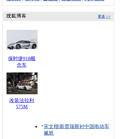
更多 >>
保时捷918概
念车
改装法拉利
575M
宋文楷
|
新普瑞斯衬中国电动车
尴尬