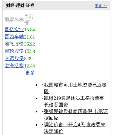
财经·理财·证券
更多 >>
当前
股票名称
价
晋亿实业
15.84
晋西车轴
21.81
哈飞股份
36.92
巨轮股份
14.58
交运股份
8.99
渤海活塞
12.44
更多
我国城市可用土地资源已近极
限
凯恩219名退休员工举报董事
长侵吞国资
张维迎被质疑简历造假 出示证
据回应
调油价窗口开启4天 发改委未
决定降价