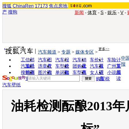
搜狐
ChinaRen
17173
焦点房地
产
搜狗
新闻
-
体育
-
S
-
娱乐
-
V
-
实用工具
更多>>
汽车频道
>
专题
>
媒体专区
>
中
工信部
汽车图
汽车报
汽车销
车价计
车险计
报
油耗
片
价
量
算
算
汽车经
违章查
车型对
团购优
汽车投
广州车
销商
询
比
惠
诉
展
搜狗浏
图片欣
单词翻
车型查
女人宝
小说阅
览器
赏
译
询
典
读
购置税
汽车壁纸
油耗检测酝酿2013年