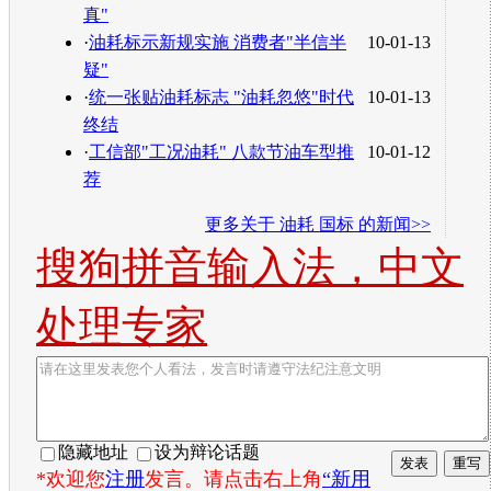
真"
·
油耗标示新规实施 消费者"半信半
10-01-13
疑"
·
统一张贴油耗标志 "油耗忽悠"时代
10-01-13
终结
·
工信部"工况油耗" 八款节油车型推
10-01-12
荐
更多关于
油耗 国标
的新闻>>
搜狗拼音输入法，中文
处理专家
隐藏地址
设为辩论话题
*欢迎您
注册
发言。请点击右上角
“新用