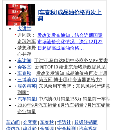
[车春秋]成品油价格再次上
调
大讲堂
|
尹同跃：
发改委发布通知，结合近期国际
奇瑞汽车
市场油价变化情况，决定12月22
梦想和野
日起提高成品油价格…
心并存
车访间
|
于洪江:马自达8切中公商务MPV要害
会客室
|
新闻TOP10 给北京治堵新政提意见
车春秋
|
发改委发通知 成品油价格再次上调
三博演议
|
第五回:博士哪种变速器更给力?
服务精英
|
东风乘用车曹智：东风风神让“满意
到家”
汽车销量
|
中汽协:9月销量155万 销量前十车型
2010年9月汽车销量
8月汽车销量
7月汽车销量
企业销量
车访间
|
会客室
|
车春秋
|
悟透社
|
超级经销商
信访办
|
魂斗轮
|
金狐谍
|
安全检测
|
汽车视频