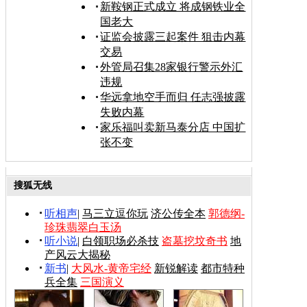
新鞍钢正式成立 将成钢铁业全
国老大
证监会披露三起案件 狙击内幕
交易
外管局召集28家银行警示外汇
违规
华远拿地空手而归 任志强披露
失败内幕
家乐福叫卖新马泰分店 中国扩
张不变
搜狐无线
听相声
|
马三立逗你玩
济公传全本
郭德纲-
珍珠翡翠白玉汤
听小说
|
白领职场必杀技
盗墓挖坟奇书
地
产风云大揭秘
新书
|
大风水-黄帝宅经
新锐解读
都市特种
兵全集
三国演义