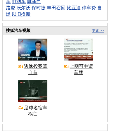
车
电动车
凯泽西
路虎
沃尔沃
保时捷
丰田召回
比亚迪
停车费
自
燃
以旧换新
搜狐汽车视频
更多 >>
逃逸投案算
上网可申请
自首
车牌
足球名宿车
祸亡