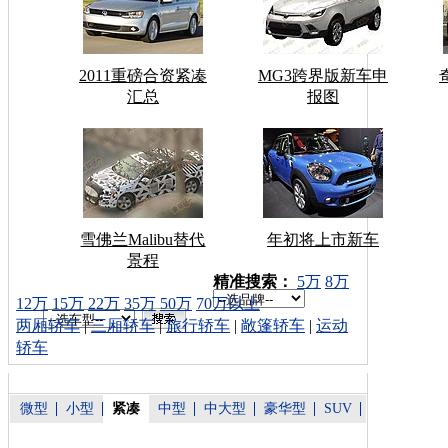
2011重磅合资紧凑
MG3跨界版新车申
汇总
报图
雪佛兰Malibu替代
年初将上市新车
景程
车型搜索：
精准搜索：
5万
8万
12万
15万
22万
35万
50万
70万以上
两厢轿车
|
三厢轿车
|
旅行轿车
|
敞篷轿车
|
运动
轿车
微型
小型
紧凑
中型
中大型
豪华型
SUV