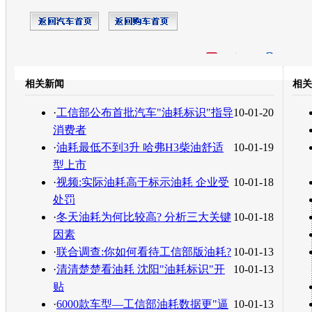
开心网
人人网
豆瓣
相关新闻
相关
转发至：
·
工信部公布首批汽车"油耗标识"指导
10-01-20
消费者
·
油耗最低不到3升 哈弗H3柴油舒适
10-01-19
型上市
·
视频:实际油耗高于标示油耗 企业受
10-01-18
处罚
·
冬天油耗为何比较高? 分析三大关键
10-01-18
因素
·
联合调查:你如何看待工信部版油耗?
10-01-13
·
清清楚楚看油耗 沈阳"油耗标识"开
10-01-13
贴
·
6000款车型—工信部油耗数据更"逼
10-01-13