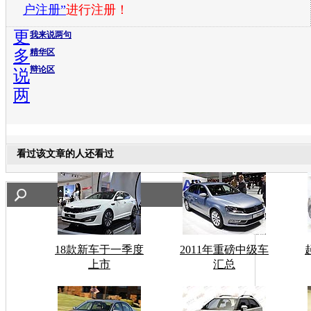
户注册”
进行注册！
更
我来说两句
多
精华区
辩论区
说
两
看过该文章的人还看过
18款新车于一季度
2011年重磅中级车
上市
汇总