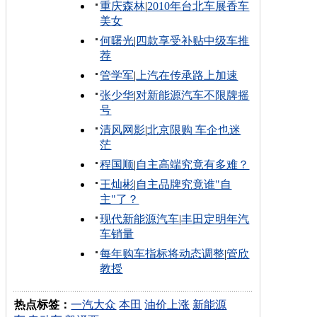
重庆森林
|
2010年台北车展香车
美女
何曙光
|
四款享受补贴中级车推
荐
管学军
|
上汽在传承路上加速
张少华
|
对新能源汽车不限牌摇
号
清风网影
|
北京限购 车企也迷
茫
程国顺
|
自主高端究竟有多难？
王灿彬
|
自主品牌究竟谁"自
主"了？
现代新能源汽车
|
丰田定明年汽
车销量
每年购车指标将动态调整
|
管欣
教授
热点标签：
一汽大众
本田
油价上涨
新能源