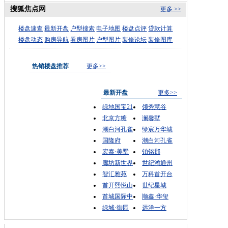
搜狐焦点网
更多 >>
楼盘速查
最新开盘
户型搜索
电子地图
楼盘点评
贷款计算
楼盘动态
购房导航
看房图片
户型图片
装修论坛
装修图库
热销楼盘推荐
更多>>
最新开盘
更多>>
绿地国宝21
领秀慧谷
北京方糖
澜馨墅
潮白河孔雀
绿宸万华城
国隆府
潮白河孔雀
宏泰·美墅
铂铭郡
廊坊新世界
世纪鸿通州
智汇雅苑
万科首开台
首开熙悦山
世纪星城
首城国际中
顺鑫·华玺
绿城·御园
远洋一方