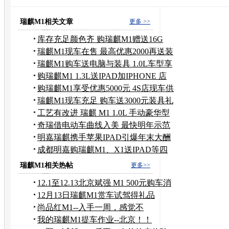
奇瑞瑞虎
奇瑞汽车好不好
奇瑞走私车
奇瑞旗云
二手奇瑞汽车
奇瑞a3价格
二手奇瑞qq
瑞麒M1相关文章
更多 >>
库存充足颜色齐 购瑞麒M1赠送16G
iPad
瑞麒M1现车在售 最高优惠2000再送装
潢
瑞麒M1购车送电脑与装具 1.0L车型享
补贴
购瑞麒M1 1.3L送IPAD加IPHONE 店
内现车
购瑞麒M1享受优惠5000元 4S店现车供
应
瑞麒M1现车充足 购车送3000元装具礼
包
工艺有改进 瑞麒 M1 1.0L 手动豪华型
奇瑞借电动车曲线入美 最快明年示范
运营
明嘉瑞麒携手苹果IPAD引爆年末大酬
宾
成都明嘉购瑞麒M1、X1送IPAD等四
重大礼
瑞麒M1相关热帖
更多>>
12.1至12.13北京斌强 M1 500元购车消
12月13日瑞麒M1赏车试驾得礼品
尚品红M1--入手一周，感觉不
错！！！
我的瑞麒M1提车作业--北京！！