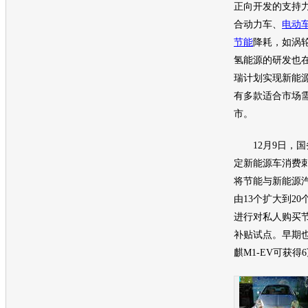
正向开发的支持
合动力车、
电动
节能
降耗，如涡
氢能源的研发也在
瑞
计划实现
新能
有多款适合市场
市。
12月9日，国
定
新能源
车消费刺
将
节能
与
新能源
由13个扩大到2
进行对私人购买
补贴试点。早期
麒M1
-EV可获得