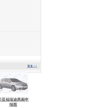
更多 >>
起亚福瑞迪两厢申
报图