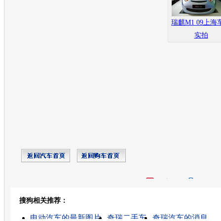
瑞麒M1 09上海
实拍
开心网
人人网
豆瓣
搜狗相关推荐：
转发至：
电动汽车的最新图片
奇瑞二手车
奇瑞汽车的消息