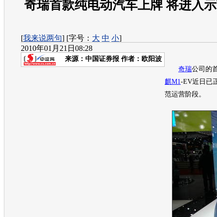
奇瑞首款纯电动汽车上牌 将进入
[
我来说两句
] [字号：
大
中
小
]
2010年01月21日08:28
来源：
中国证券报
作者：欧阳波
奇瑞
公司的
麒M1
-EV近日
范运营阶段。