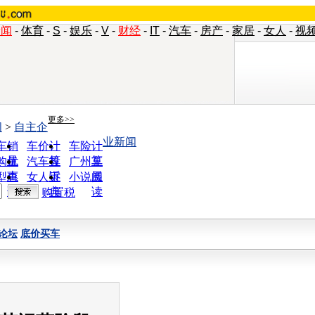
新闻
-
体育
-
S
-
娱乐
-
V
-
财经
-
IT
-
汽车
-
房产
-
家居
-
女人
-
视
更多>>
闻
>
自主企
业新闻
车销
车价计
车险计
量
算
算
购优
汽车投
广州车
惠
诉
展
型查
女人宝
小说阅
询
典
读
购置税
论坛
底价买车