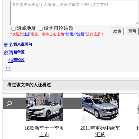
隐藏地址
设为辩论话题
*欢迎您
注册
发言。请点击右上角
“新用户注册”
进行注册！
更多
我来说两句
说两
精华区
句
辩论区
>>
看过该文章的人还看过
18款新车于一季度
2011年重磅中级车
上市
汇总