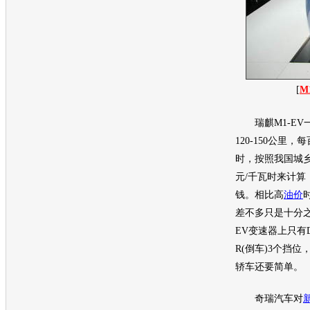
[
M
瑞麒M1
-E
120-150公里，
时，按照我国城乡
元/千瓦时来计算
钱。相比高
油价
差不多只是十分
EV变速器上只有D
R(倒车)3个挡
轿车还要简单。
奇瑞
汽车对