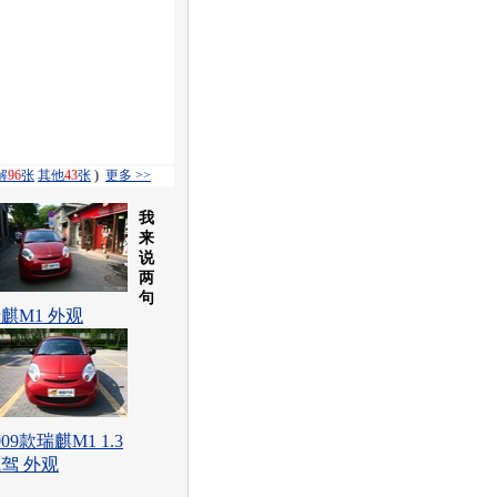
解
96
张
其他
43
张
)
更多 >>
我
来
说
两
句
麒M1 外观
009款瑞麒M1 1.3
驾 外观