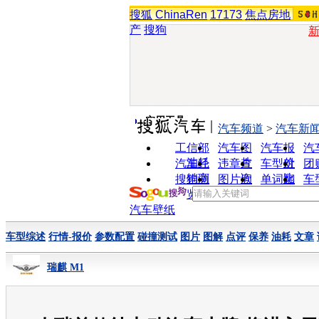
搜狐
ChinaRen
17173
焦点房地
产
搜狗
实用工具
汽车频道
>
汽车新
工信部
汽车图
汽车报
汽
油耗
片
价
汽车经
违章查
车型对
团
销商
询
比
搜狗浏
图片欣
单词翻
车
览器
赏
译
汽车壁纸
车型综述
行情-报价
参数配置
碰撞测试
图片
图解
点评
保养
油耗
文章
瑞麒 M1