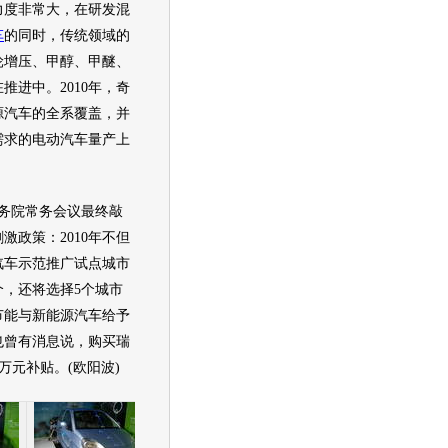
力度非常大，在研发混
车
的同时，传统领域的
轮增压、甲醇、甲醚、
推进中。2010年，
奇
源
汽车的全系覆盖，并
需求的
电动汽车
量产上
务院常务会议最终敲
激政策：2010年不但
汽车示范推广试点城市
0个，还将选择5个城市
节能
与
新能源
汽车给予
也曾有消息说，购买
瑞
6万元补贴。(欧阳波)