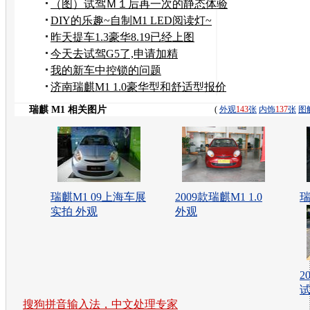
（图）试驾Ｍ１后再一次的静态体验
DIY的乐趣~自制M1 LED阅读灯~
昨天提车1.3豪华8.19已经上图
今天去试驾G5了,申请加精
我的新车中控锁的问题
济南瑞麒M1 1.0豪华型和舒适型报价
出来了 大家
瑞麒 M1 相关图片
(
外观
143
张
内饰
137
张
图
瑞麒M1 09上海车展
2009款瑞麒M1 1.0
瑞
实拍 外观
外观
2
试
搜狗拼音输入法，中文处理专家