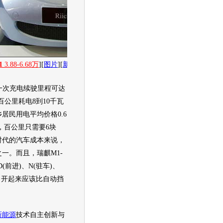
1
3.88-6.68万
][
图片
][
新闻
][
社区
][
经销商报价
3.88
万起
]
V一次充电续驶里程可达
每百公里耗电8到10千瓦
居民用电平均价格0.6
，百公里只需要6块
时代的汽车成本来说，
之一。而且，
瑞麒M1
-
(前进)、N(驻车)、
位，开起来应该比自动挡
新能源
技术自主创新与