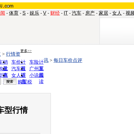
新闻
-
体育
-
S
-
娱乐
-
V
-
财经
-
IT
-
汽车
-
房产
-
家居
-
女人
-
视
更多>>
道
>
行情资
讯
>
每日车价点评
车销
车价计
车险计
量
算
算
购优
汽车投
广州车
惠
诉
展
型查
女人宝
小说阅
询
典
读
购置税
十车型行情