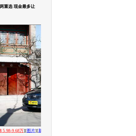
重选 现金最多让
3
5.98-9.68万
][
图片
][
新闻
][
社区
][
经销商报价
4.99
万起
]