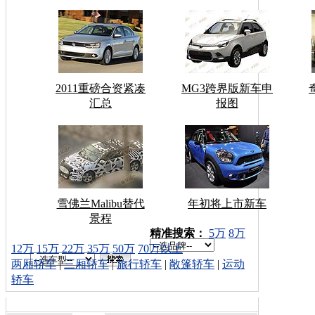
2011重磅合资紧凑
MG3跨界版新车申
汇总
报图
雪佛兰Malibu替代
年初将上市新车
景程
车型搜索：
精准搜索：
5万
8万
12万
15万
22万
35万
50万
70万以上
两厢轿车
|
三厢轿车
|
旅行轿车
|
敞篷轿车
|
运动
轿车