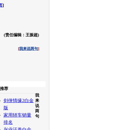
页
]
(责任编辑：王振超)
[
我来说两句
]
收起
推荐
我
白社会
百度i贴吧
剑侠情缘2白金
来
说
版
两
家用轿车销量
句
排名
兴业证券白金