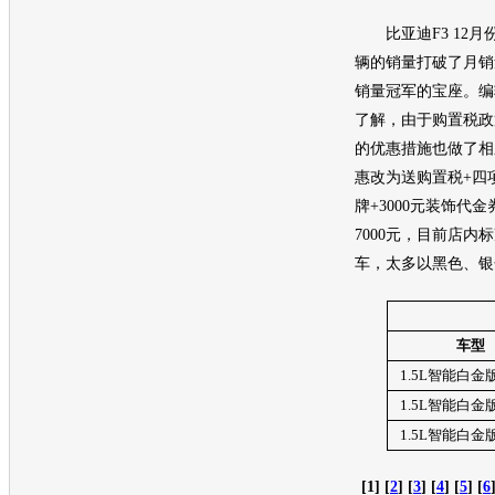
比亚迪F3 12月份
辆的销量打破了月销
销量冠军的宝座。编
了解，由于购置税政
的优惠措施也做了相
惠改为送购置税+四
牌+3000元装饰代
7000元，目前店内
车，太多以黑色、银
车型
1.5L
智能白金
1.5L
智能白金
1.5L
智能白金
[1] [
2
] [
3
] [
4
] [
5
] [
6