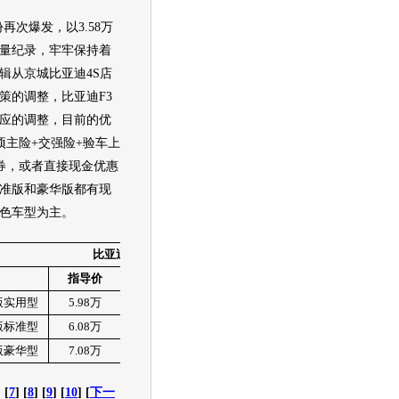
再次爆发，以3.58万
量纪录，牢牢保持着
辑从京城比亚迪4S店
策的调整，比亚迪F3
应的调整，目前的优
项主险+交强险+验车上
金券，或者直接现金优惠
标准版和豪华版都有现
色车型为主。
比亚迪
F3
价格表
指导价
现价
降幅
降幅比例
版实用型
5.98
万
5.98
万
无车
0
版标准型
6.08
万
5.38
万
7000
元
20.65%
版豪华型
7.08
万
6.38
万
7000
元
9.89%
] [
7
] [
8
] [
9
] [
10
] [
下一