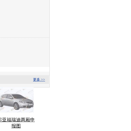
更多 >>
起亚福瑞迪两厢申
报图