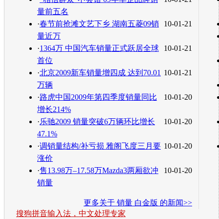
量前五名
·
春节前抢滩文艺下乡 湖南五菱09销
10-01-21
量近万
·
1364万 中国汽车销量正式跃居全球
10-01-21
首位
·
北京2009新车销量增四成 达到70.01
10-01-21
万辆
·
路虎中国2009年第四季度销量同比
10-01-20
增长214%
·
乐驰2009 销量突破6万辆环比增长
10-01-20
47.1%
·
调销量结构/补亏损 雅阁飞度三月要
10-01-20
涨价
·
售13.98万–17.58万Mazda3两厢欲冲
10-01-20
销量
更多关于
销量 白金版
的新闻>>
搜狗拼音输入法，中文处理专家