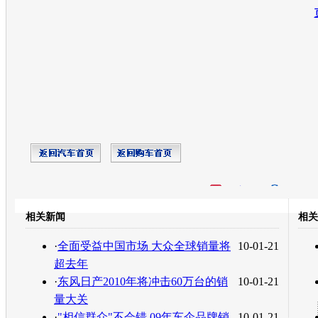
开心网
人人网
豆瓣
相关新闻
相关
转发至：
·
全面受益中国市场 大众全球销量将
10-01-21
超去年
·
东风日产2010年将冲击60万台的销
10-01-21
量大关
·
"相信群众"不会错 09年车企品牌销
10-01-21