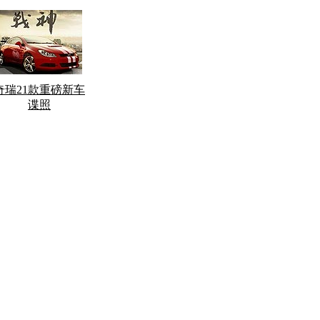
奇瑞21款重磅新车
谍照