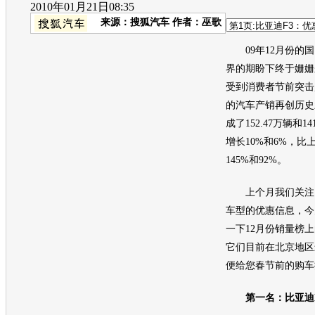
2010年01月21日08:35
来源：
搜狐汽车
作者：巫歌
09年12月份的国
界的期盼下终于姗姗
受到消费者节前突击
的汽车产销再创历史
成了152.47万辆和1
增长10%和6%，比
145%和92%。
上个月我们关注了
车型的优惠信息，今
一下12月份销量榜上
它们目前在北京地区
便给您春节前的购车
第一名：比亚迪