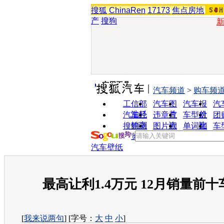
搜狐
ChinaRen
17173
焦点房地
产
搜狗
实用工具
汽车频道
>
购车频
工信部
汽车图
汽车报
汽
油耗
片
价
汽车经
违章查
车型对
团
销商
询
比
搜狗浏
图片欣
单词翻
车
览器
赏
译
汽车壁纸
最高让利1.4万元 12月销量前
[
我来说两句
] [字号：
大
中
小
]