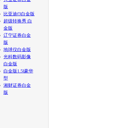
版
比亚迪f3白金版
超级转换秀 白
金版
辽宁证券白金
版
地球仪白金版
光科数码影像
白金版
白金版1.5l豪华
型
湘财证券白金
版