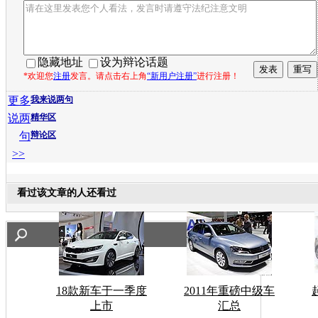
隐藏地址
设为辩论话题
*欢迎您
注册
发言。请点击右上角
“新用户注册”
进行注册！
更多
我来说两句
说两
精华区
句
辩论区
>>
看过该文章的人还看过
18款新车于一季度
2011年重磅中级车
上市
汇总