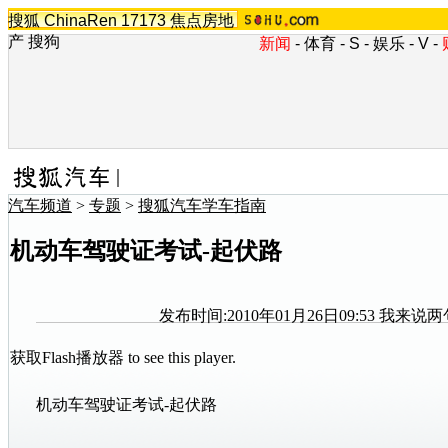
搜狐
ChinaRen
17173
焦点房地
产
搜狗
新闻
-
体育
-
S
-
娱乐
-
V
-
汽车频道
>
专题
>
搜狐汽车学车指南
机动车驾驶证考试-起伏路
发布时间:2010年01月26日09:53
我来说两
获取Flash播放器
to see this player.
机动车驾驶证考试-起伏路