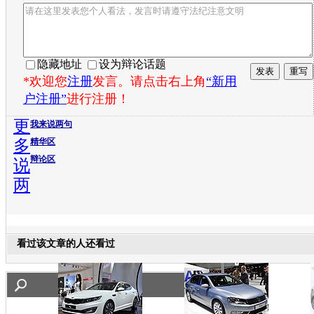
隐藏地址
设为辩论话题
*欢迎您
注册
发言。请点击右上角
“新用
户注册”
进行注册！
更
我来说两句
多
精华区
辩论区
说
两
看过该文章的人还看过