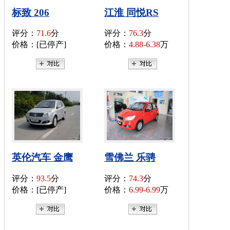
标致 206
江淮 同悦RS
评分：
71.6
分
评分：
76.3
分
价格：[已停产]
价格：
4.88-6.38
万
英伦汽车 金鹰
雪佛兰 乐骋
评分：
93.5
分
评分：
74.3
分
价格：[已停产]
价格：
6.99-6.99
万