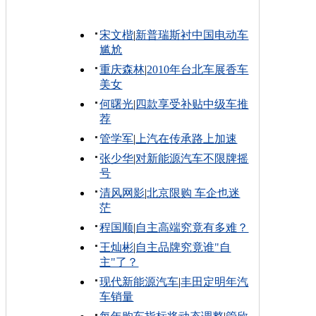
宋文楷
|
新普瑞斯衬中国电动车
尴尬
重庆森林
|
2010年台北车展香车
美女
何曙光
|
四款享受补贴中级车推
荐
管学军
|
上汽在传承路上加速
张少华
|
对新能源汽车不限牌摇
号
清风网影
|
北京限购 车企也迷
茫
程国顺
|
自主高端究竟有多难？
王灿彬
|
自主品牌究竟谁"自
主"了？
现代新能源汽车
|
丰田定明年汽
车销量