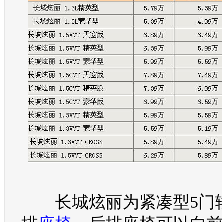
长城炫丽
为紧凑型5门