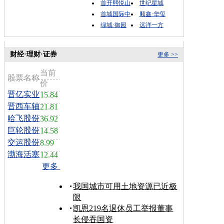
首开熙悦山
世纪星城
首城国际中
顺鑫·华玺
绿城·御园
远洋一方
财经·理财·证券
更多 >>
当前
股票名称
价
晋亿实业
15.84
晋西车轴
21.81
哈飞股份
36.92
巨轮股份
14.58
交运股份
8.99
渤海活塞
12.44
更多
我国城市可用土地资源已近极
限
凯恩219名退休员工举报董事
长侵吞国资