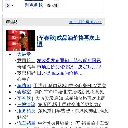
别克凯越
49678
精品坊
2010广州车展
更多 >>
[车春秋]成品油价格再次上
调
大讲堂
|
尹同跃：
发改委发布通知，结合近期国际
奇瑞汽车
市场油价变化情况，决定12月22
梦想和野
日起提高成品油价格…
心并存
车访间
|
于洪江:马自达8切中公商务MPV要害
会客室
|
新闻TOP10 给北京治堵新政提意见
车春秋
|
发改委发通知 成品油价格再次上调
三博演议
|
第五回:博士哪种变速器更给力?
服务精英
|
东风乘用车曹智：东风风神让“满意
到家”
汽车销量
|
中汽协:9月销量155万 销量前十车型