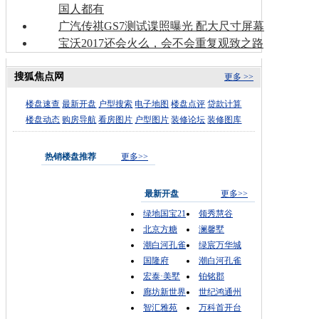
国人都有
广汽传祺GS7测试谍照曝光 配大尺寸屏幕
宝沃2017还会火么，会不会重复观致之路
搜狐焦点网
更多 >>
楼盘速查
最新开盘
户型搜索
电子地图
楼盘点评
贷款计算
楼盘动态
购房导航
看房图片
户型图片
装修论坛
装修图库
热销楼盘推荐
更多>>
最新开盘
更多>>
绿地国宝21
领秀慧谷
北京方糖
澜馨墅
潮白河孔雀
绿宸万华城
国隆府
潮白河孔雀
宏泰·美墅
铂铭郡
廊坊新世界
世纪鸿通州
智汇雅苑
万科首开台