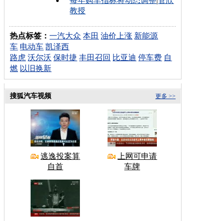
每年购车指标将动态调整
|
管欣
教授
热点标签：
一汽大众
本田
油价上涨
新能源
车
电动车
凯泽西
路虎
沃尔沃
保时捷
丰田召回
比亚迪
停车费
自
燃
以旧换新
搜狐汽车视频
更多 >>
逃逸投案算
上网可申请
自首
车牌