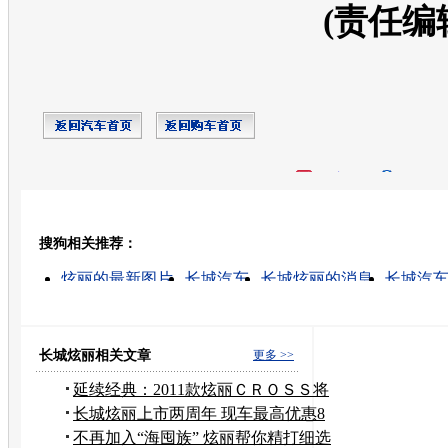
(责任编
开心网
人人网
豆瓣
搜狗相关推荐：
转发至：
炫丽的最新图片
长城汽车
长城炫丽的消息
长城汽
长城炫丽怎样
长城哈弗
长城套牌车
长城皮卡汽车
长城汽车炫丽
长城炫丽报价
长城炫丽相关文章
更多 >>
延续经典：2011款炫丽ＣＲＯＳＳ将
亮相
长城炫丽上市两周年 现车最高优惠8
千元
不再加入“海囤族” 炫丽帮你精打细选