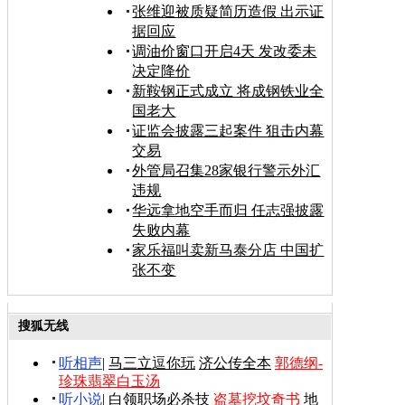
张维迎被质疑简历造假 出示证
据回应
调油价窗口开启4天 发改委未
决定降价
新鞍钢正式成立 将成钢铁业全
国老大
证监会披露三起案件 狙击内幕
交易
外管局召集28家银行警示外汇
违规
华远拿地空手而归 任志强披露
失败内幕
家乐福叫卖新马泰分店 中国扩
张不变
搜狐无线
听相声
|
马三立逗你玩
济公传全本
郭德纲-
珍珠翡翠白玉汤
听小说
|
白领职场必杀技
盗墓挖坟奇书
地