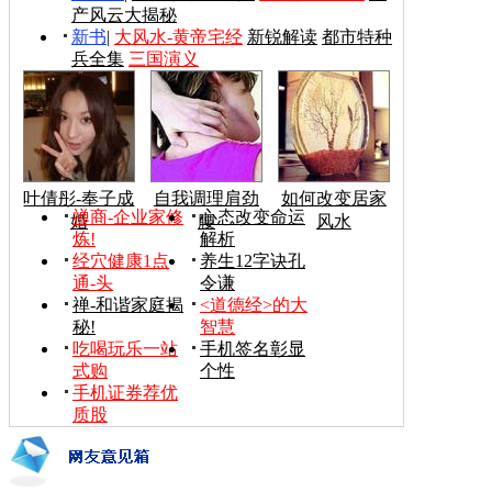
产风云大揭秘
新书
|
大风水-黄帝宅经
新锐解读
都市特种
兵全集
三国演义
叶倩彤-奉子成
自我调理肩劲
如何改变居家
禅商-企业家修
心态改变命运
婚
腰
风水
炼!
解析
经穴健康1点
养生12字诀孔
通-头
令谦
禅-和谐家庭揭
<道德经>的大
秘!
智慧
吃喝玩乐一站
手机签名彰显
式购
个性
手机证券荐优
质股