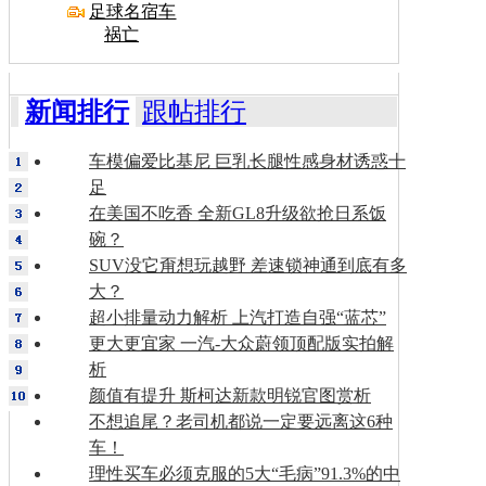
足球名宿车
祸亡
新闻排行
跟帖排行
车模偏爱比基尼 巨乳长腿性感身材诱惑十
足
在美国不吃香 全新GL8升级欲抢日系饭
碗？
SUV没它甭想玩越野 差速锁神通到底有多
大？
超小排量动力解析 上汽打造自强“蓝芯”
更大更宜家 一汽-大众蔚领顶配版实拍解
析
颜值有提升 斯柯达新款明锐官图赏析
不想追尾？老司机都说一定要远离这6种
车！
理性买车必须克服的5大“毛病”91.3%的中