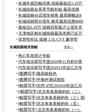
长城年底巨幅优惠 炫丽最低仅5.19万
元
长城炫丽全系享节能补贴 最高优惠
8000元
长城炫丽4S店现车销售 最高降幅达8
千元
长城炫丽部分现车 购车最高优惠8000
元
最低仅6.39万 炫丽冠军版沪上现车充
足
天津地区购长城炫丽最高优惠已近万
元
优异性价比 炫丽 1.5L CVT 豪华型
长城炫丽相关热帖
更多>>
热心车友统计专贴
汽车俱乐部写手团2010年11月积分奖
励申请
汽车俱乐部写手团201011作业汇总专
贴
[图腾写手]慕田峪秋色
[图腾写手]平衡杆测试报告
[帕盟写手]念想·记忆201010作业汇总
[[帕盟写手]北京有条美丽的街（二）
到奶奶家作客
[帕盟写手]北京有条美丽的街（三）阳
台上观望美景
[帕盟写手]北京有条美丽的街（五）
——风水宝地
[帕盟写手] 北京有条美丽的街（一）