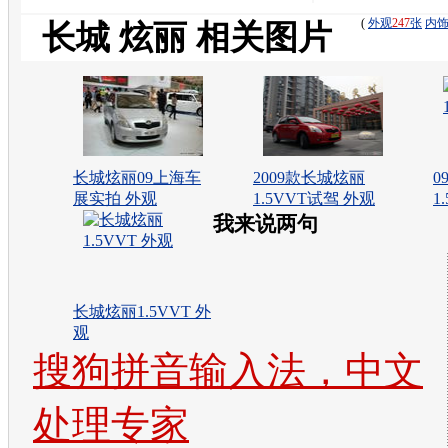
(
外观
247
张
内
长城 炫丽 相关图片
长城炫丽09上海车
2009款长城炫丽
0
展实拍 外观
1.5VVT试驾 外观
1
我来说两句
长城炫丽1.5VVT 外
观
搜狗拼音输入法，中文
处理专家