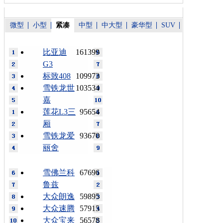
微型
小型
紧凑
中型
中大型
豪华型
SUV
比亚迪
161399
G3
标致408
109973
雪铁龙世
103534
嘉
莲花L3三
95654
厢
雪铁龙爱
93670
丽舍
雪佛兰科
67696
鲁兹
大众朗逸
59895
大众速腾
57915
大众宝来
56578