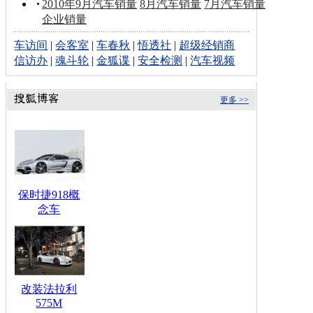
2010年9月汽车销量
8月汽车销量
7月汽车销量
企业销量
车访间
|
会客室
|
车春秋
|
悟透社
|
超级经销商
信访办
|
魂斗轮
|
金狐谍
|
安全检测
|
汽车视频
更多 >>
保时捷918概
念车
改装法拉利
575M