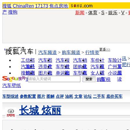
搜狐
ChinaRen
17173
焦点房地
产
搜狗
新闻
-
体育
-
S
-
娱乐
-
V
-
实用工具
更多>>
汽车频道
>
购车频道
>
行情资
讯
工信部
汽车图
汽车报
汽车销
车价计
车险计
肥
油耗
片
价
量
算
算
汽车经
违章查
车型对
团购优
汽车投
广州车
销商
询
比
惠
诉
展
搜狗浏
图片欣
单词翻
车型查
女人宝
小说阅
览器
赏
译
询
典
读
购置税
汽车壁纸
车型综述
参数配置
图片
图解
点评
油耗
文章
论坛
二手车
底价买车
长城 炫丽