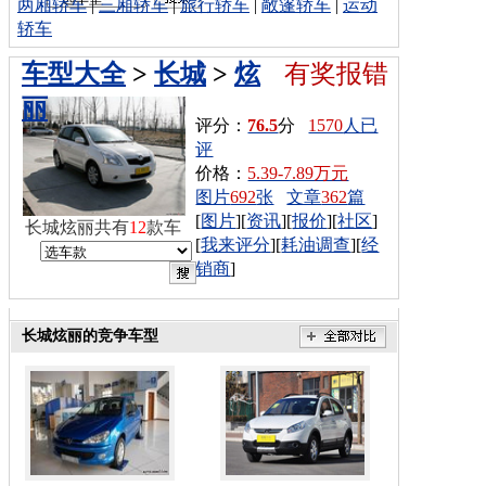
两厢轿车
|
三厢轿车
|
旅行轿车
|
敞篷轿车
|
运动
轿车
车型大全
>
长城
>
炫
有奖报错
丽
评分：
76.5
分
1570
人已
评
价格：
5.39-7.89万元
图片
692
张
文章
362
篇
[
图片
][
资讯
][
报价
][
社区
]
长城炫丽共有
12
款车
[
我来评分
][
耗油调查
][
经
销商
]
长城炫丽的竞争车型