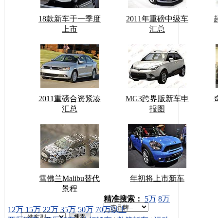
18款新车于一季度
2011年重磅中级车
上市
汇总
2011重磅合资紧凑
MG3跨界版新车申
汇总
报图
雪佛兰Malibu替代
年初将上市新车
景程
车型搜索：
精准搜索：
5万
8万
12万
15万
22万
35万
50万
70万以上