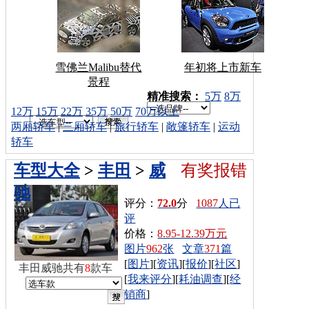
雪佛兰Malibu替代
年初将上市新车
景程
车型搜索：
精准搜索：
5万
8万
12万
15万
22万
35万
50万
70万以上
两厢轿车
|
三厢轿车
|
旅行轿车
|
敞篷轿车
|
运动
轿车
车型大全
>
丰田
>
威
有奖报错
驰
评分：
72.0
分
1087
人已
评
价格：
8.95-12.39万元
图片
962
张
文章
371
篇
[
图片
][
资讯
][
报价
][
社区
]
丰田威驰共有
8
款车
[
我来评分
][
耗油调查
][
经
销商
]