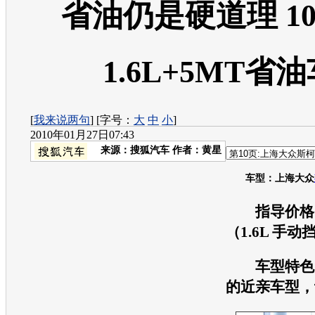
省油仍是硬道理 1
1.6L+5MT省
[
我来说两句
] [字号：
大
中
小
]
2010年01月27日07:43
来源：
搜狐汽车
作者：黄星
车型
：
上海大众
指导价格：9
（1.6L 手动
车型
特色
的近亲
车型
，