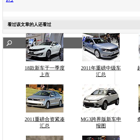
看过该文章的人还看过
18款新车于一季度
2011年重磅中级车
上市
汇总
2011重磅合资紧凑
MG3跨界版新车申
汇总
报图