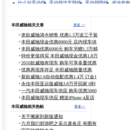
什么叫手动挡
手动挡汽车陪练
手动挡陪练
省油发
如何开手动挡
省油柴油发电机
省油柴油发电机组
手动挡驾驶技巧
自动挡和手动挡
手动挡要领
丰田威驰相关文章
更多 >>
老款威驰清仓销售 优惠1.3万送三千装
潢
丰田威驰现金优惠8000元 店内现车供
应
丰田威驰优惠6000元 购车另赠1.3万精
品
特价更值得买 丰田威驰现金优惠1.8万
元
2010款威驰有现车 购车可享多重优惠
优惠再现库存足 丰田威驰限量优惠
6000元
新款威驰1.6自动低配优惠1.4万 订金1
千
永佳丰田亚运版威驰3.8万开回家 0利
息
一汽丰田威驰现车供应 购车优惠5000
元
丰田威驰现车供应 赠送iPhone 4及话
费
丰田威驰相关热帖
更多>>
关于搬家到新版通知
六月我们郊游吧之采点庞各庄 有图有