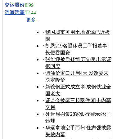
交运股份
8.99
渤海活塞
12.44
更多
我国城市可用土地资源已近极
限
凯恩219名退休员工举报董事
长侵吞国资
张维迎被质疑简历造假 出示证
据回应
调油价窗口开启4天 发改委未
决定降价
新鞍钢正式成立 将成钢铁业全
国老大
证监会披露三起案件 狙击内幕
交易
外管局召集28家银行警示外汇
违规
华远拿地空手而归 任志强披露
失败内幕