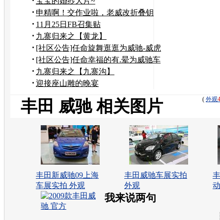
真相！！！
宝宝的婚纱大片~
申精啊！交作业啦，老威改折叠钥
匙！~~~~~~
11月25日FB召集贴
九寨归来之【黄龙】
[社区公告]任命旋舞逛逛为威驰-威虎
山论坛斑竹
[社区公告]任命幸福的有.晕为威驰车
友会论坛斑竹
九寨归来之【九寨沟】
迎接座山雕的晚宴
(
外观
丰田 威驰 相关图片
丰田新威驰09上海
丰田威驰车展实拍
丰
车展实拍 外观
外观
动
我来说两句