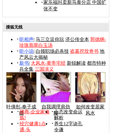
家乐福叫卖新马泰分店 中国扩
张不变
搜狐无线
听相声
|
马三立逗你玩
济公传全本
郭德纲-
珍珠翡翠白玉汤
听小说
|
白领职场必杀技
盗墓挖坟奇书
地
产风云大揭秘
新书
|
大风水-黄帝宅经
新锐解读
都市特种
兵全集
三国演义
叶倩彤-奉子成
自我调理肩劲
如何改变居家
禅商-企业家修
心态改变命运
婚
腰
风水
炼!
解析
经穴健康1点
养生12字诀孔
通-头
令谦