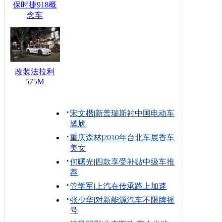
保时捷918概
念车
改装法拉利
575M
宋文楷
|
新普瑞斯衬中国电动车
尴尬
重庆森林
|
2010年台北车展香车
美女
何曙光
|
四款享受补贴中级车推
荐
管学军
|
上汽在传承路上加速
张少华
|
对新能源汽车不限牌摇
号