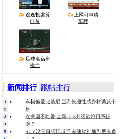
逃逸投案算
上网可申请
自首
车牌
足球名宿车
祸亡
新闻排行
跟帖排行
车模偏爱比基尼 巨乳长腿性感身材诱惑十
足
在美国不吃香 全新GL8升级欲抢日系饭
碗？
SUV没它甭想玩越野 差速锁神通到底有多
大？