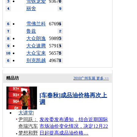
雪铁龙爱
93670
丽舍
雪佛兰科
67696
鲁兹
大众朗逸
59895
大众速腾
57915
大众宝来
56578
别克凯越
49678
精品坊
2010广州车展
更多 >>
[车春秋]成品油价格再次上
调
大讲堂
|
尹同跃：
发改委发布通知，结合近期国际
奇瑞汽车
市场油价变化情况，决定12月22
梦想和野
日起提高成品油价格…