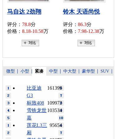
马自达 2劲翔
铃木 天语尚悦
评分：
78.8
分
评分：
86.3
分
价格：
8.18-10.58
万
价格：
7.98-12.38
万
微型
小型
紧凑
中型
中大型
豪华型
SUV
比亚迪
161399
G3
标致408
109973
雪铁龙世
103534
嘉
莲花L3三
95654
厢