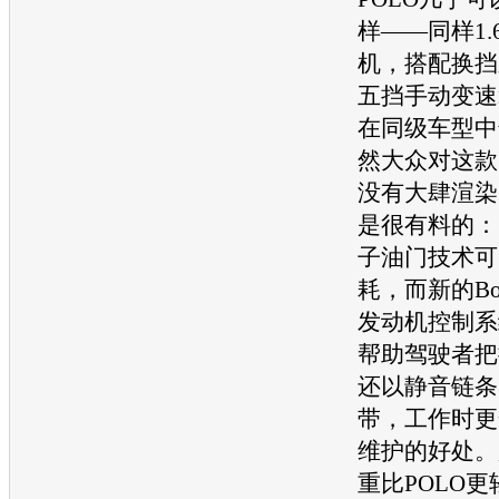
样——同样1.
机
，搭配换挡
五挡手动
变速
在同级
车型
中
然
大众
对这款1
没有大肆渲染
是很有料的：内
子油门技术可
耗，而新的Bosc
发动机
控制系
帮助驾驶者把
还以静音链条
带，工作时更
维护的好处。
重比
POLO
更