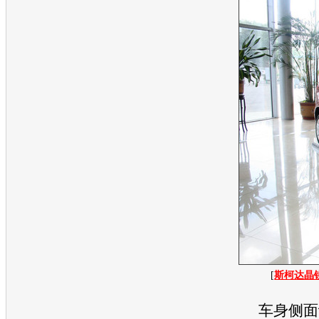
[
斯柯达晶
车身侧面让