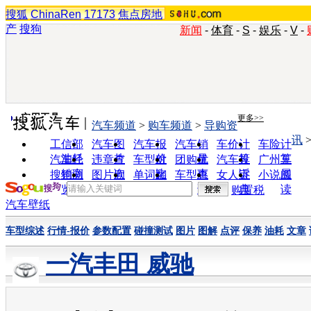
搜狐
ChinaRen
17173
焦点房地
产
搜狗
新闻
-
体育
-
S
-
娱乐
-
V
-
实用工具
更多>>
汽车频道
>
购车频道
>
导购资
讯
工信部
汽车图
汽车报
汽车销
车价计
车险计
油耗
片
价
量
算
算
汽车经
违章查
车型对
团购优
汽车投
广州车
销商
询
比
惠
诉
展
搜狗浏
图片欣
单词翻
车型查
女人宝
小说阅
览器
赏
译
询
典
读
购置税
汽车壁纸
车型综述
行情-报价
参数配置
碰撞测试
图片
图解
点评
保养
油耗
文章
一汽丰田 威驰