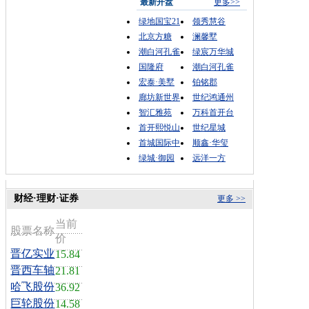
最新开盘
更多>>
绿地国宝21
领秀慧谷
北京方糖
澜馨墅
潮白河孔雀
绿宸万华城
国隆府
潮白河孔雀
宏泰·美墅
铂铭郡
廊坊新世界
世纪鸿通州
智汇雅苑
万科首开台
首开熙悦山
世纪星城
首城国际中
顺鑫·华玺
绿城·御园
远洋一方
财经·理财·证券
更多 >>
当前
股票名称
价
晋亿实业
15.84
晋西车轴
21.81
哈飞股份
36.92
巨轮股份
14.58