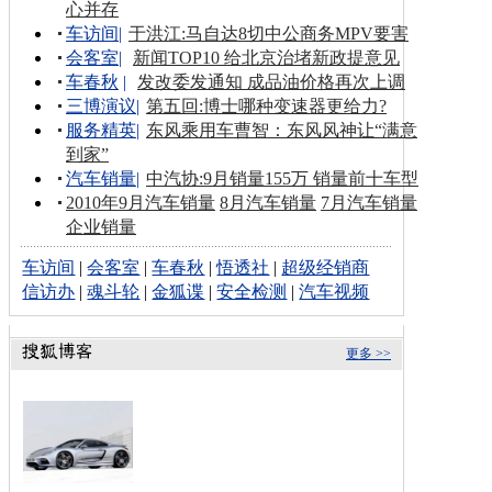
心并存
车访间
|
于洪江:马自达8切中公商务MPV要害
会客室
|
新闻TOP10 给北京治堵新政提意见
车春秋
|
发改委发通知 成品油价格再次上调
三博演议
|
第五回:博士哪种变速器更给力?
服务精英
|
东风乘用车曹智：东风风神让“满意
到家”
汽车销量
|
中汽协:9月销量155万 销量前十车型
2010年9月汽车销量
8月汽车销量
7月汽车销量
企业销量
车访间
|
会客室
|
车春秋
|
悟透社
|
超级经销商
信访办
|
魂斗轮
|
金狐谍
|
安全检测
|
汽车视频
更多 >>