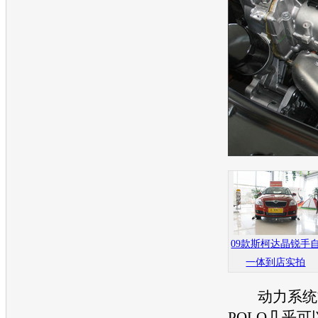
09款斯柯达晶锐手
一体到店实拍
动力系统
POLO
几乎可