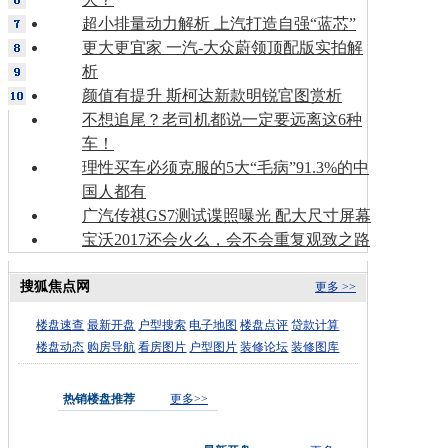
超小排量动力解析 上汽打造自强“蓝芯”
更大更宜家 一汽-大众蔚领顶配版实拍解
析
颜值有提升 斯柯达新款明锐官图赏析
不想追尾？老司机都说一定要远离这6种
车！
理性买车必须克服的5大“毛病”91.3%的中
国人都有
广汽传祺GS7测试谍照曝光 配大尺寸屏幕
宝沃2017还会火么，会不会重复观致之路
搜狐焦点网
更多 >>
楼盘速查
最新开盘
户型搜索
电子地图
楼盘点评
贷款计算
楼盘动态
购房导航
看房图片
户型图片
装修论坛
装修图库
热销楼盘推荐
更多>>