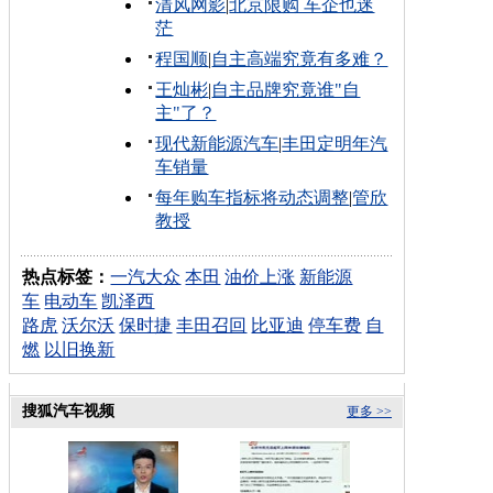
清风网影
|
北京限购 车企也迷
茫
程国顺
|
自主高端究竟有多难？
王灿彬
|
自主品牌究竟谁"自
主"了？
现代新能源汽车
|
丰田定明年汽
车销量
每年购车指标将动态调整
|
管欣
教授
热点标签：
一汽大众
本田
油价上涨
新能源
车
电动车
凯泽西
路虎
沃尔沃
保时捷
丰田召回
比亚迪
停车费
自
燃
以旧换新
搜狐汽车视频
更多 >>