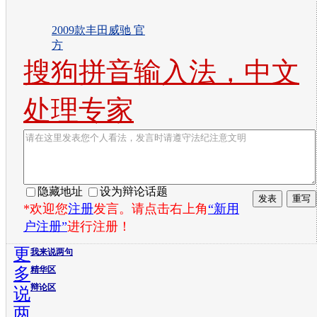
2009款丰田威驰 官
方
搜狗拼音输入法，中文
处理专家
隐藏地址
设为辩论话题
*欢迎您
注册
发言。请点击右上角
“新用
户注册”
进行注册！
更
我来说两句
多
精华区
辩论区
说
两