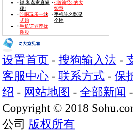
禅-和谐家庭揭
<道德经>的大
秘!
智慧
吃喝玩乐一站
手机签名彰显
式购
个性
手机证券荐优
质股
设置首页
-
搜狗输入法
-
客服中心
-
联系方式
-
保
绍
-
网站地图
-
全部新闻
Copyright
©
2018 Sohu.com
公司
版权所有