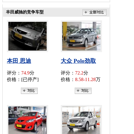
丰田威驰的竞争车型
本田 思迪
大众 Polo劲取
评分：
74.9
分
评分：
72.2
分
价格：[已停产]
价格：
8.58-11.28
万