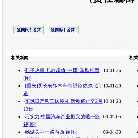
开心网
人人网
豆瓣
相关新闻
相关
转发至：
·
孔子热播 几款超值"中庸"车型推荐
10-01-26
(图)
·
[重庆]买长安铃木车有望免费游北海
10-01-20
道
·
东风日产购车送厚礼 活动截止至2月
10-01-20
13日
·
巧实力:中国汽车产业振兴的唯一路
09-05-05
径(图)
·
畅游关中一路向西(组图)
09-04-30