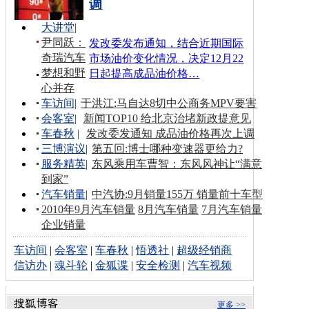
调
大讲堂
|
尹同跃：
发改委发布通知，结合近期国际
奇瑞汽车
市场油价变化情况，决定12月22
梦想和野
日起提高成品油价格…
心并存
车访间
|
于洪江:马自达8切中公商务MPV要害
会客室
|
新闻TOP10 给北京治堵新政提意见
车春秋
|
发改委发通知 成品油价格再次上调
三博演议
|
第五回:博士哪种变速器更给力?
服务精英
|
东风乘用车曹智：东风风神让“满意
到家”
汽车销量
|
中汽协:9月销量155万 销量前十车型
2010年9月汽车销量
8月汽车销量
7月汽车销量
企业销量
车访间
|
会客室
|
车春秋
|
悟透社
|
超级经销商
信访办
|
魂斗轮
|
金狐谍
|
安全检测
|
汽车视频
更多 >>