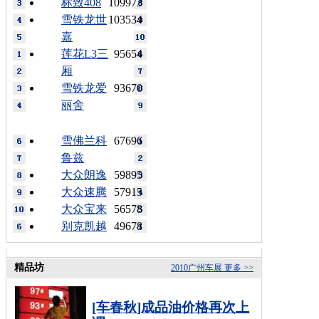
标致408
109973
雪铁龙世
103534
嘉
莲花L3三
95654
厢
雪铁龙爱
93670
丽舍
雪佛兰科
67696
鲁兹
大众朗逸
59895
大众速腾
57915
大众宝来
56578
别克凯越
49678
精品坊
2010广州车展
更多 >>
[车春秋]成品油价格再次上