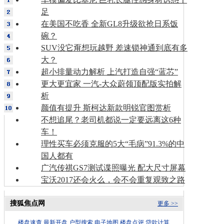
足
在美国不吃香 全新GL8升级欲抢日系饭
碗？
SUV没它甭想玩越野 差速锁神通到底有多
大？
超小排量动力解析 上汽打造自强“蓝芯”
更大更宜家 一汽-大众蔚领顶配版实拍解
析
颜值有提升 斯柯达新款明锐官图赏析
不想追尾？老司机都说一定要远离这6种
车！
理性买车必须克服的5大“毛病”91.3%的中
国人都有
广汽传祺GS7测试谍照曝光 配大尺寸屏幕
宝沃2017还会火么，会不会重复观致之路
搜狐焦点网
更多 >>
楼盘速查
最新开盘
户型搜索
电子地图
楼盘点评
贷款计算