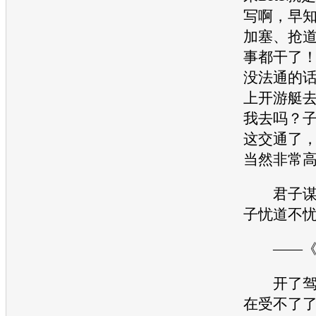
写啊，早
加塞、抢
事都干了
没法通的
上开游艇
我去吗？
这
交通
了
当然非常
君子谋道
子忧道不
——《论
开了驾校
在受不了