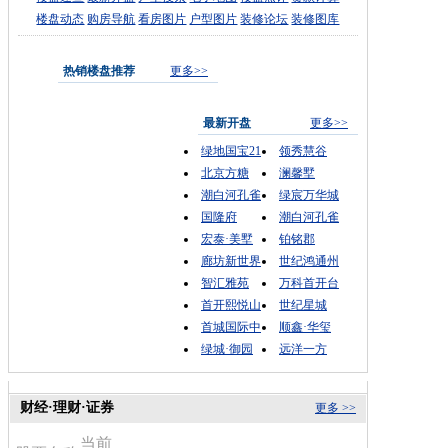
楼盘动态
购房导航
看房图片
户型图片
装修论坛
装修图库
热销楼盘推荐
更多>>
最新开盘
更多>>
绿地国宝21
领秀慧谷
北京方糖
澜馨墅
潮白河孔雀
绿宸万华城
国隆府
潮白河孔雀
宏泰·美墅
铂铭郡
廊坊新世界
世纪鸿通州
智汇雅苑
万科首开台
首开熙悦山
世纪星城
首城国际中
顺鑫·华玺
绿城·御园
远洋一方
财经·理财·证券
更多 >>
当前