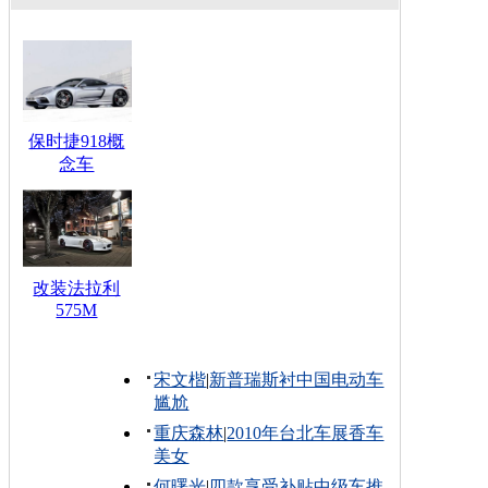
保时捷918概
念车
改装法拉利
575M
宋文楷
|
新普瑞斯衬中国电动车
尴尬
重庆森林
|
2010年台北车展香车
美女
何曙光
|
四款享受补贴中级车推