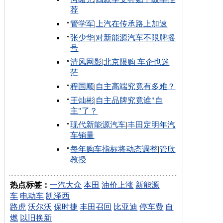
荐
管学军
|
上汽在传承路上加速
张少华
|
对新能源汽车不限牌摇
号
清风网影
|
北京限购 车企也迷
茫
程国顺
|
自主高端究竟有多难？
王灿彬
|
自主品牌究竟谁"自
主"了？
现代新能源汽车
|
丰田定明年汽
车销量
每年购车指标将动态调整
|
管欣
教授
热点标签：
一汽大众
本田
油价上涨
新能源
车
电动车
凯泽西
路虎
沃尔沃
保时捷
丰田召回
比亚迪
停车费
自
燃
以旧换新