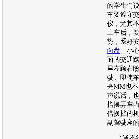
的学生们
车要遵守
仪，尤其
上车后，
势，系好
向盘
。小
面的
交通
里左顾右
驶。即使
亮MM也
声说话，
指摆弄车
借换挡的
副驾驶座
“道不行