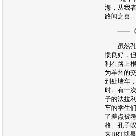
海，从我者
路闻之喜
——《论
虽然孔夫
惯良好，
利
在路上
为羊州的
到处堵车
时。有一
子的
法拉
车的学生
了差点被
格。孔子
来BRT就