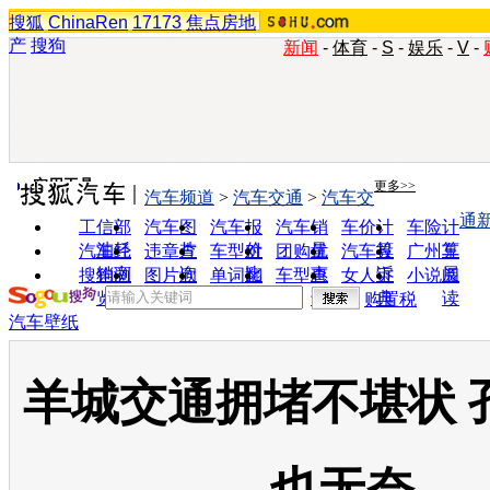
搜狐
ChinaRen
17173
焦点房地
产
搜狗
新闻
-
体育
-
S
-
娱乐
-
V
-
实用工具
更多>>
汽车频道
>
汽车交通
>
汽车交
通
工信部
汽车图
汽车报
汽车销
车价计
车险计
油耗
片
价
量
算
算
汽车经
违章查
车型对
团购优
汽车投
广州车
销商
询
比
惠
诉
展
搜狗浏
图片欣
单词翻
车型查
女人宝
小说阅
览器
赏
译
询
典
读
购置税
汽车壁纸
羊城交通拥堵不堪状 