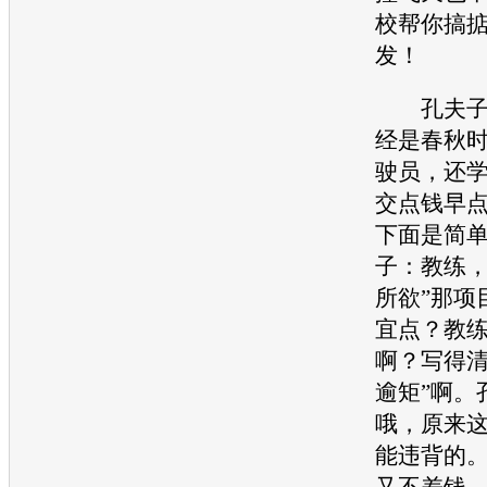
校帮你搞
发！
孔夫子一
经是春秋
驶员，还
交点钱早
下面是简
子：教练，
所欲”那项
宜点？教
啊？写得清
逾矩”啊。
哦，原来
能违背的
又不差钱