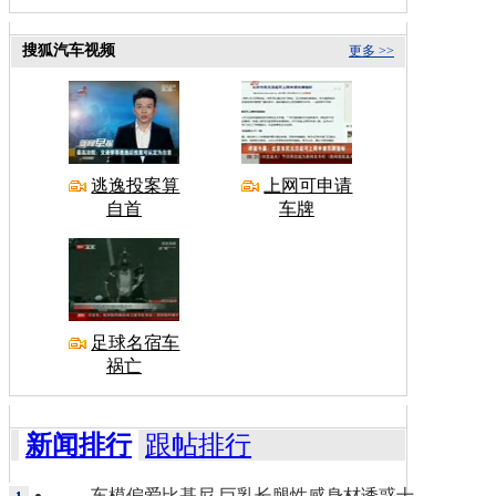
搜狐汽车视频
更多 >>
逃逸投案算
上网可申请
自首
车牌
足球名宿车
祸亡
新闻排行
跟帖排行
车模偏爱比基尼 巨乳长腿性感身材诱惑十