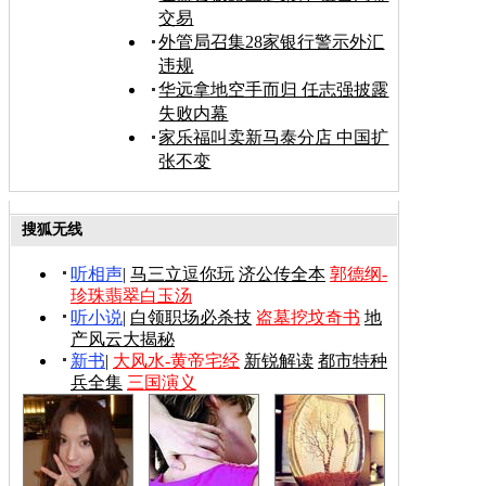
交易
外管局召集28家银行警示外汇
违规
华远拿地空手而归 任志强披露
失败内幕
家乐福叫卖新马泰分店 中国扩
张不变
搜狐无线
听相声
|
马三立逗你玩
济公传全本
郭德纲-
珍珠翡翠白玉汤
听小说
|
白领职场必杀技
盗墓挖坟奇书
地
产风云大揭秘
新书
|
大风水-黄帝宅经
新锐解读
都市特种
兵全集
三国演义