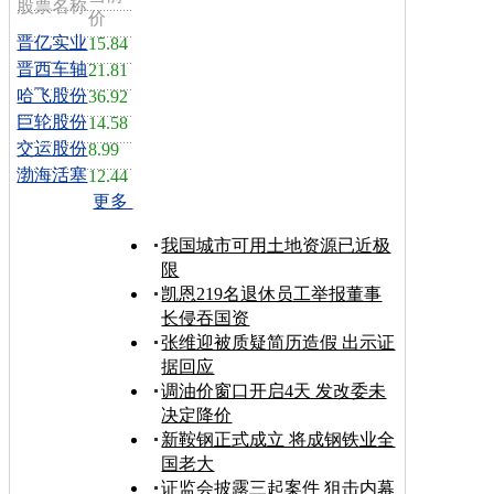
股票名称
价
晋亿实业
15.84
晋西车轴
21.81
哈飞股份
36.92
巨轮股份
14.58
交运股份
8.99
渤海活塞
12.44
更多
我国城市可用土地资源已近极
限
凯恩219名退休员工举报董事
长侵吞国资
张维迎被质疑简历造假 出示证
据回应
调油价窗口开启4天 发改委未
决定降价
新鞍钢正式成立 将成钢铁业全
国老大
证监会披露三起案件 狙击内幕