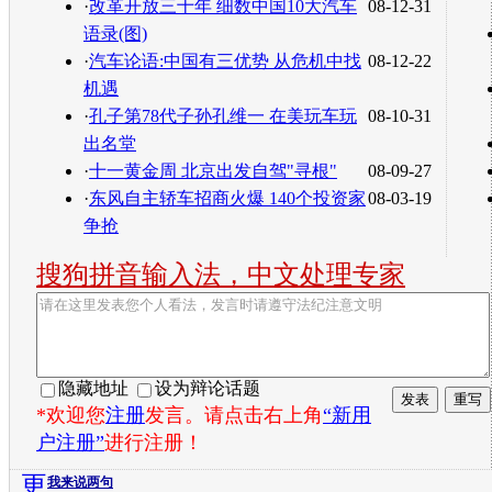
·
改革开放三十年 细数中国10大汽车
08-12-31
语录(图)
·
汽车论语:中国有三优势 从危机中找
08-12-22
机遇
·
孔子第78代子孙孔维一 在美玩车玩
08-10-31
出名堂
·
十一黄金周 北京出发自驾"寻根"
08-09-27
·
东风自主轿车招商火爆 140个投资家
08-03-19
争抢
搜狗拼音输入法，中文处理专家
隐藏地址
设为辩论话题
*欢迎您
注册
发言。请点击右上角
“新用
户注册”
进行注册！
更
我来说两句