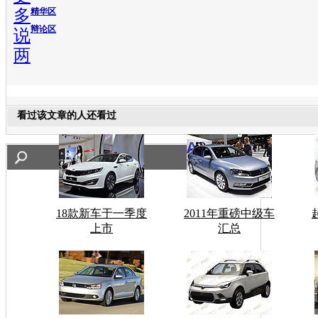
多
精华区
辩论区
说
两
看过该文章的人还看过
18款新车于一季度
2011年重磅中级车
上市
汇总