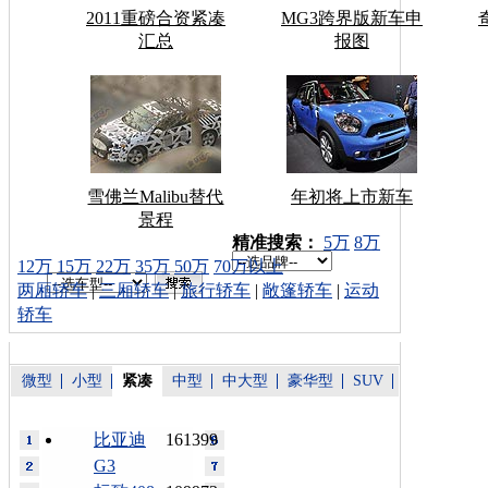
2011重磅合资紧凑
MG3跨界版新车申
汇总
报图
雪佛兰Malibu替代
年初将上市新车
景程
车型搜索：
精准搜索：
5万
8万
12万
15万
22万
35万
50万
70万以上
两厢轿车
|
三厢轿车
|
旅行轿车
|
敞篷轿车
|
运动
轿车
微型
小型
紧凑
中型
中大型
豪华型
SUV
比亚迪
161399
G3