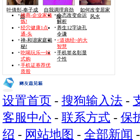
叶倩彤-奉子成
自我调理肩劲
如何改变居家
禅商-企业家修
心态改变命运
婚
腰
风水
炼!
解析
经穴健康1点
养生12字诀孔
通-头
令谦
禅-和谐家庭揭
<道德经>的大
秘!
智慧
吃喝玩乐一站
手机签名彰显
式购
个性
手机证券荐优
质股
设置首页
-
搜狗输入法
-
客服中心
-
联系方式
-
保
绍
-
网站地图
-
全部新闻