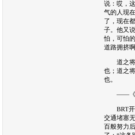
说：哎，
气的人现
了，现在
子。他又
怕，可怕
道路拥挤
道之将
也；道之
也。
——《论
BRT开
交通
堵塞
百般努力