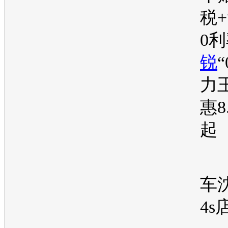
税
0
锐
力
惠8
起
车
4s