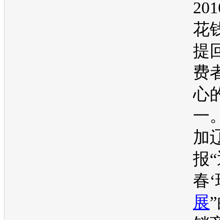
20
花
提
费
心
一
加
报
春‘
展