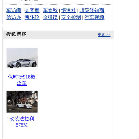
车访间
|
会客室
|
车春秋
|
悟透社
|
超级经销商
信访办
|
魂斗轮
|
金狐谍
|
安全检测
|
汽车视频
更多 >>
保时捷918概
念车
改装法拉利
575M