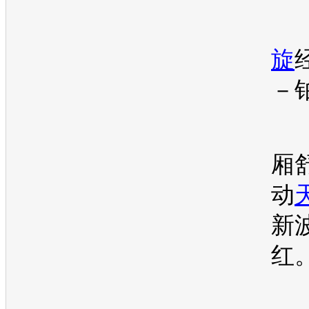
1
旋
－
厢舒
动
新
红