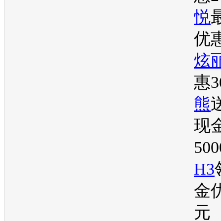
悦
优
炫
惠3
熊
现
50
H3
金优
元