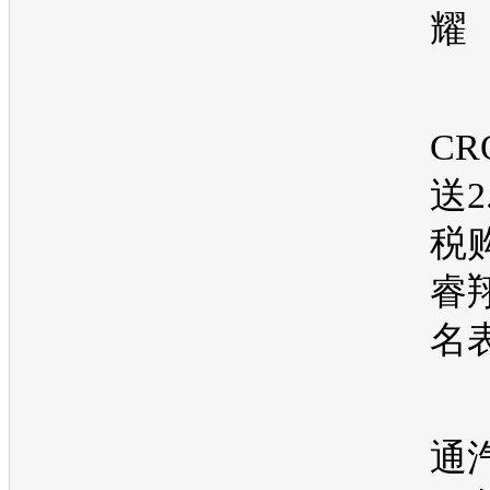
耀
CR
送2
税
睿
名
通