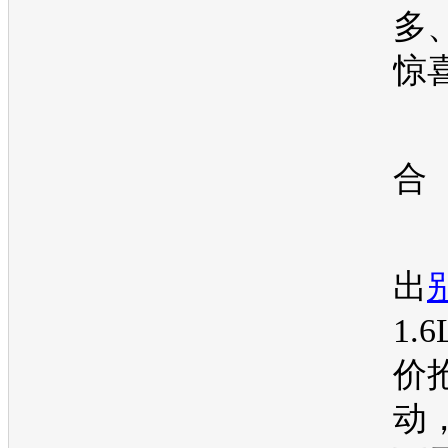
多
惊
合
出
1.
价
动