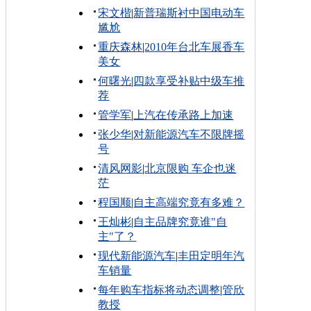
宋文楷
|
新普瑞斯衬中国电动车
尴尬
重庆森林
|
2010年台北车展香车
美女
何曙光
|
四款享受补贴中级车推
荐
管学军
|
上汽在传承路上加速
张少华
|
对新能源汽车不限牌摇
号
清风网影
|
北京限购 车企也迷
茫
程国顺
|
自主高端究竟有多难？
王灿彬
|
自主品牌究竟谁"自
主"了？
现代新能源汽车
|
丰田定明年汽
车销量
每年购车指标将动态调整
|
管欣
教授