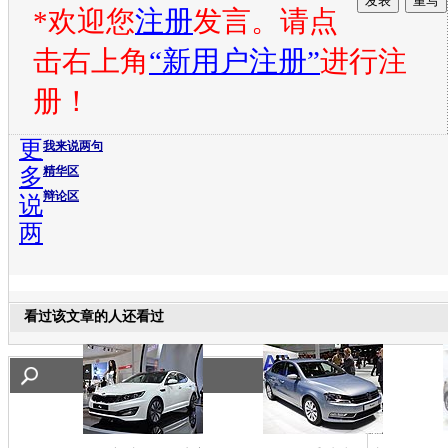
*欢迎您
注册
发言。请点
击右上角
“新用户注册”
进行注
册！
更
我来说两句
多
精华区
辩论区
说
两
看过该文章的人还看过