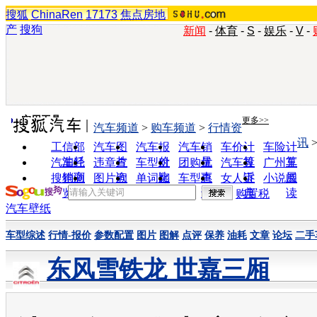
搜狐
ChinaRen
17173
焦点房地
产
搜狗
新闻
-
体育
-
S
-
娱乐
-
V
-
实用工具
更多>>
汽车频道
>
购车频道
>
行情资
讯
工信部
汽车图
汽车报
汽车销
车价计
车险计
油耗
片
价
量
算
算
汽车经
违章查
车型对
团购优
汽车投
广州车
销商
询
比
惠
诉
展
搜狗浏
图片欣
单词翻
车型查
女人宝
小说阅
览器
赏
译
询
典
读
购置税
汽车壁纸
车型综述
行情-报价
参数配置
图片
图解
点评
保养
油耗
文章
论坛
二手
东风雪铁龙 世嘉三厢