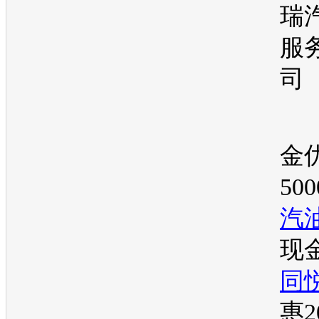
瑞
服
司
金优
50
汽
现
同
惠2