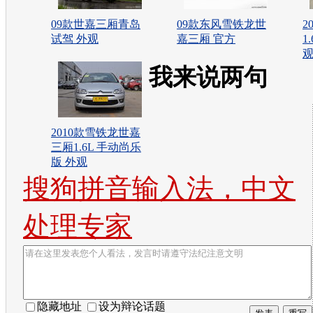
09款世嘉三厢青岛
09款东风雪铁龙世
2
试驾 外观
嘉三厢 官方
1
我来说两句
2010款雪铁龙世嘉
三厢1.6L 手动尚乐
版 外观
搜狗拼音输入法，中文
处理专家
隐藏地址
设为辩论话题