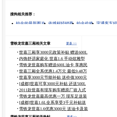
豆瓣
搜狗相关推荐：
转发至：
铂金的最新图片
依维柯经销商
铂金价格
宇通客车
波尔多的图片
魅族经销商
礼品经销商
客车经销商
铂金戒指
铂金项链
雪铁龙世嘉三厢相关文章
更多 >>
世嘉三厢享3000元政策补贴 赠送600L
油卡
内饰舒适家庭化 世嘉1.6 手动炫雅型
雪铁龙世嘉购车赠送600L油卡 享惠民
补贴
世嘉三厢全系优惠1.4万元 最低9.48万
元
世嘉享3000元节能补贴 送价值3000元
油卡
[成都]世嘉可享3000元补贴 还送500L
汽油
2011款世嘉有现车购车赠原厂嵌入式
导航
雪铁龙世嘉最高优惠一万 现车足送装
潢
[成都]世嘉1.6L全系享受3千元补贴送
油卡
雪铁龙世嘉1.6优惠3000元 送油卡及装
潢
雪铁龙世嘉三厢相关热帖
更多>>