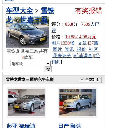
车型大全
>
雪铁
有奖报错
龙
>
世嘉三厢
评分：
85.0
分
7509
人已
评
价格：
10.88-14.98万元
图片
1330
张
文章
437
篇
[
图片
][
资讯
][
报价
][
社区
]
雪铁龙世嘉三厢共有
[
我来评分
][
耗油调查
][
经
8
款车
销商
]
雪铁龙世嘉三厢的竞争车型
起亚 福瑞迪
日产 颐达