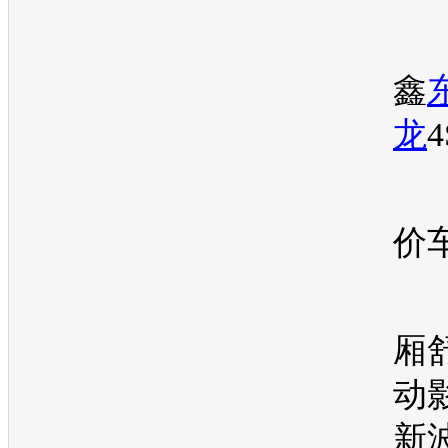
鑫
龙
价
厢舒
动
新