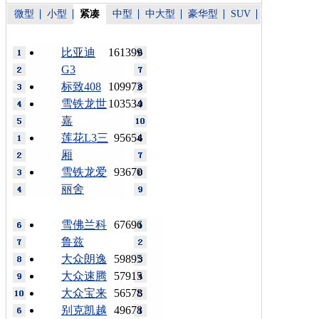
微型
小型
紧凑
中型
中大型
豪华型
SUV
比亚迪
161399
G3
标致408
109973
雪铁龙世
103534
嘉
莲花L3三
95654
厢
雪铁龙爱
93670
丽舍
雪佛兰科
67696
鲁兹
大众朗逸
59895
大众速腾
57915
大众宝来
56578
别克凯越
49678