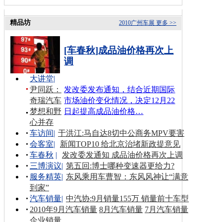
精品坊
2010广州车展
更多 >>
[车春秋]成品油价格再次上
调
大讲堂
|
尹同跃：
发改委发布通知，结合近期国际
奇瑞汽车
市场油价变化情况，决定12月22
梦想和野
日起提高成品油价格…
心并存
车访间
|
于洪江:马自达8切中公商务MPV要害
会客室
|
新闻TOP10 给北京治堵新政提意见
车春秋
|
发改委发通知 成品油价格再次上调
三博演议
|
第五回:博士哪种变速器更给力?
服务精英
|
东风乘用车曹智：东风风神让“满意
到家”
汽车销量
|
中汽协:9月销量155万 销量前十车型
2010年9月汽车销量
8月汽车销量
7月汽车销量
企业销量