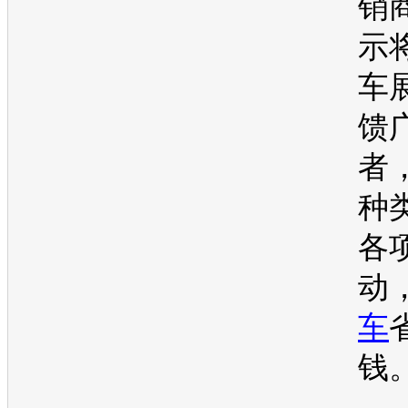
销
示
车
馈
者
种
各
动
车
钱