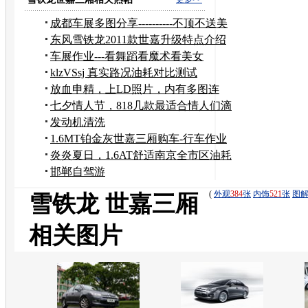
成都车展多图分享----------不顶不送美
女
东风雪铁龙2011款世嘉升级特点介绍
车展作业---看舞蹈看魔术看美女
klzVSsj 真实路况油耗对比测试
放血申精，上LD照片，内有多图连
载！
七夕情人节，818几款最适合情人们滴
靓车~~
发动机清洗
1.6MT铂金灰世嘉三厢购车-行车作业
炎炎夏日，1.6AT舒适南京全市区油耗
邯郸自驾游
(
外观
384
张
内饰
521
张
图
雪铁龙 世嘉三厢
相关图片