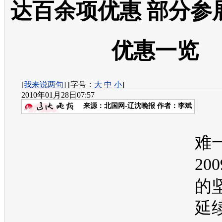
达百余项优惠 部分参
优惠一览
[
我来说两句
] [字号：
大
中
小
]
2010年01月28日07:57
来源：
北国网-辽沈晚报
作者：李斌
难
20
的
延