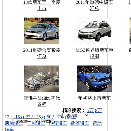
18款新车于一季度
2011年重磅中级车
上市
汇总
2011重磅合资紧凑
MG3跨界版新车申
汇总
报图
雪佛兰Malibu替代
年初将上市新车
景程
车型搜索：
精准搜索：
5万
8万
12万
15万
22万
35万
50万
70万以上
两厢轿车
|
三厢轿车
|
旅行轿车
|
敞篷轿车
|
运动
轿车