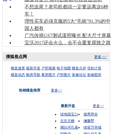
不想追尾？老司机都说一定要远离这6种
车！
理性买车必须克服的5大“毛病”91.3%的中
国人都有
广汽传祺GS7测试谍照曝光 配大尺寸屏幕
宝沃2017还会火么，会不会重复观致之路
搜狐焦点网
更多 >>
楼盘速查
最新开盘
户型搜索
电子地图
楼盘点评
贷款计算
楼盘动态
购房导航
看房图片
户型图片
装修论坛
装修图库
热销楼盘推荐
更多>>
最新开盘
更多>>
绿地国宝21
领秀慧谷
北京方糖
澜馨墅
潮白河孔雀
绿宸万华城