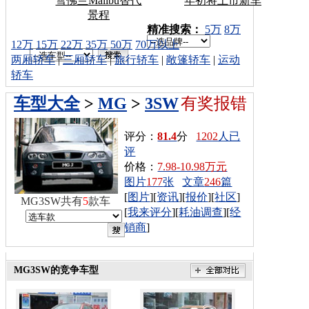
雪佛兰Malibu替代
年初将上市新车
景程
车型搜索：
精准搜索：
5万
8万
12万
15万
22万
35万
50万
70万以上
两厢轿车
|
三厢轿车
|
旅行轿车
|
敞篷轿车
|
运动
轿车
车型大全
>
MG
>
3SW
有奖报错
评分：
81.4
分
1202
人已
评
价格：
7.98-10.98万元
图片
177
张
文章
246
篇
[
图片
][
资讯
][
报价
][
社区
]
MG3SW共有
5
款车
[
我来评分
][
耗油调查
][
经
销商
]
MG3SW的竞争车型