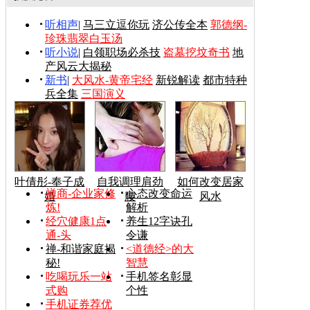
听相声
|
马三立逗你玩
济公传全本
郭德纲-
珍珠翡翠白玉汤
听小说
|
白领职场必杀技
盗墓挖坟奇书
地
产风云大揭秘
新书
|
大风水-黄帝宅经
新锐解读
都市特种
兵全集
三国演义
叶倩彤-奉子成
自我调理肩劲
如何改变居家
禅商-企业家修
心态改变命运
婚
腰
风水
炼!
解析
经穴健康1点
养生12字诀孔
通-头
令谦
禅-和谐家庭揭
<道德经>的大
秘!
智慧
吃喝玩乐一站
手机签名彰显
式购
个性
手机证券荐优