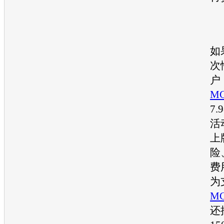
如
次
户
M
7
活
上
险
费
为
M
还