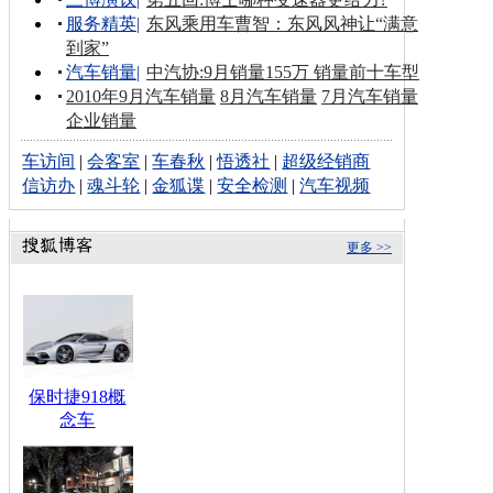
服务精英
|
东风乘用车曹智：东风风神让“满意
到家”
汽车销量
|
中汽协:9月销量155万 销量前十车型
2010年9月汽车销量
8月汽车销量
7月汽车销量
企业销量
车访间
|
会客室
|
车春秋
|
悟透社
|
超级经销商
信访办
|
魂斗轮
|
金狐谍
|
安全检测
|
汽车视频
更多 >>
保时捷918概
念车