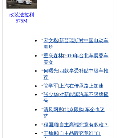
改装法拉利
575M
宋文楷
|
新普瑞斯衬中国电动车
尴尬
重庆森林
|
2010年台北车展香车
美女
何曙光
|
四款享受补贴中级车推
荐
管学军
|
上汽在传承路上加速
张少华
|
对新能源汽车不限牌摇
号
清风网影
|
北京限购 车企也迷
茫
程国顺
|
自主高端究竟有多难？
王灿彬
|
自主品牌究竟谁"自