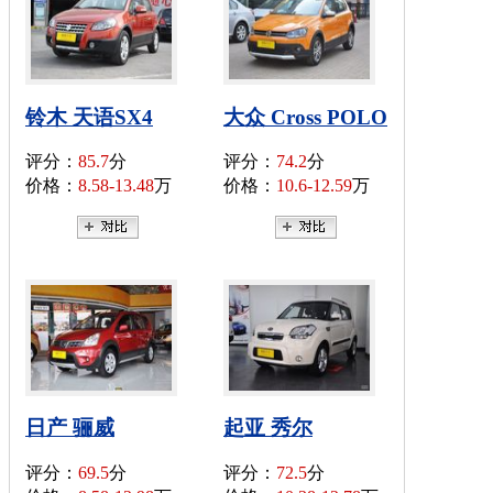
铃木 天语SX4
大众 Cross POLO
评分：
85.7
分
评分：
74.2
分
价格：
8.58-13.48
万
价格：
10.6-12.59
万
日产 骊威
起亚 秀尔
评分：
69.5
分
评分：
72.5
分