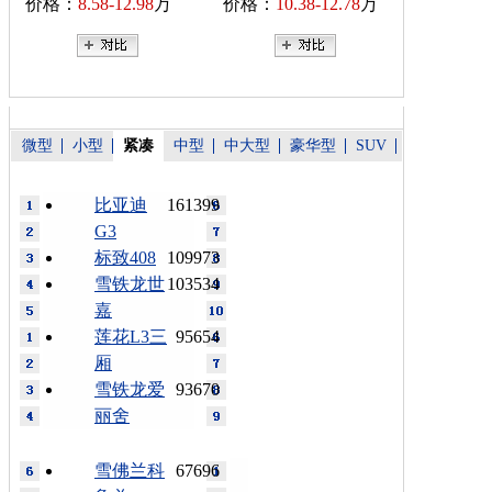
价格：
8.58-12.98
万
价格：
10.38-12.78
万
微型
小型
紧凑
中型
中大型
豪华型
SUV
比亚迪
161399
G3
标致408
109973
雪铁龙世
103534
嘉
莲花L3三
95654
厢
雪铁龙爱
93670
丽舍
雪佛兰科
67696