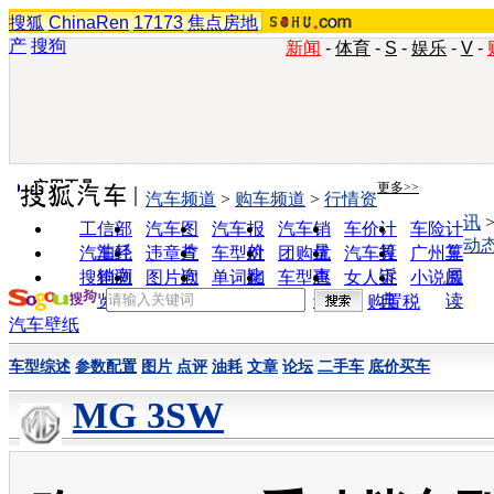
搜狐
ChinaRen
17173
焦点房地
产
搜狗
新闻
-
体育
-
S
-
娱乐
-
V
-
实用工具
更多>>
汽车频道
>
购车频道
>
行情资
讯
工信部
汽车图
汽车报
汽车销
车价计
车险计
动
油耗
片
价
量
算
算
汽车经
违章查
车型对
团购优
汽车投
广州车
销商
询
比
惠
诉
展
搜狗浏
图片欣
单词翻
车型查
女人宝
小说阅
览器
赏
译
询
典
读
购置税
汽车壁纸
车型综述
参数配置
图片
点评
油耗
文章
论坛
二手车
底价买车
MG 3SW