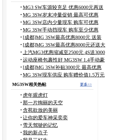
MG3 SW车源较充足 优惠6000元再送
装潢
MG 3SW岁末冲量促销 最高可优惠
8800元
MG 3SW店内少量现车 购车可优惠
8000元
MG 3SW手动挡现车 购车至少优惠
8000元
[成都]MG 3SW最高优惠8000元 送装
饰礼包
[成都]MG 3SW最高优惠8000元还送大
礼包
上汽MG3优惠缩减至2500元 4S送3000
礼包
运动座椅包裹性好 MG3SW 1.4手动豪
华
[成都]MG 3SW补贴3000元 最高优惠
5000元
MG 3SW现车供应 购车赠价值1.5万元
礼包
MG3SW相关热帖
更多>>
虎年观虎灯
那一片绚丽的天空
含苞欲放的美丽
让你的爱车神采奕奕
雪天驾驶的记忆
我的新点子