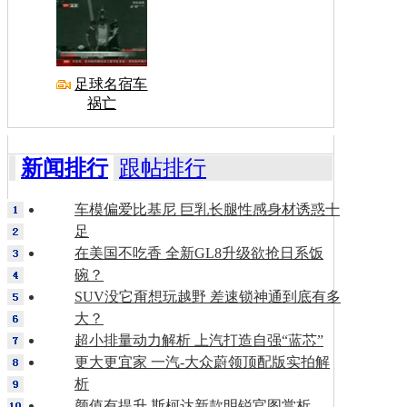
足球名宿车
祸亡
新闻排行
跟帖排行
车模偏爱比基尼 巨乳长腿性感身材诱惑十
足
在美国不吃香 全新GL8升级欲抢日系饭
碗？
SUV没它甭想玩越野 差速锁神通到底有多
大？
超小排量动力解析 上汽打造自强“蓝芯”
更大更宜家 一汽-大众蔚领顶配版实拍解
析
颜值有提升 斯柯达新款明锐官图赏析