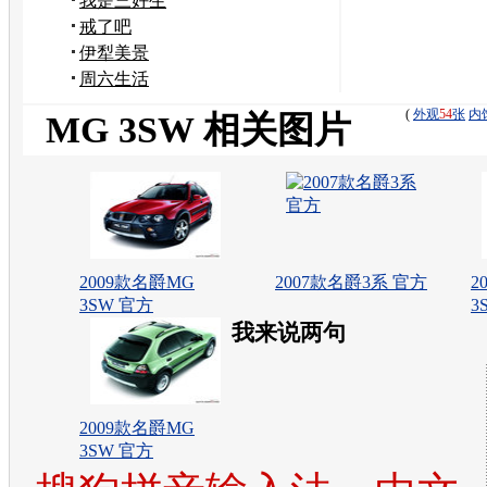
我是三好生
戒了吧
伊犁美景
周六生活
(
外观
54
张
内
MG 3SW 相关图片
2009款名爵MG
2007款名爵3系 官方
2
3SW 官方
3
我来说两句
2009款名爵MG
3SW 官方