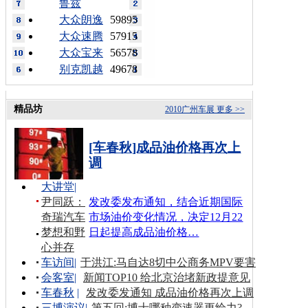
鲁兹
大众朗逸
59895
大众速腾
57915
大众宝来
56578
别克凯越
49678
精品坊
2010广州车展
更多 >>
[车春秋]成品油价格再次上
调
大讲堂
|
尹同跃：
发改委发布通知，结合近期国际
奇瑞汽车
市场油价变化情况，决定12月22
梦想和野
日起提高成品油价格…
心并存
车访间
|
于洪江:马自达8切中公商务MPV要害
会客室
|
新闻TOP10 给北京治堵新政提意见
车春秋
|
发改委发通知 成品油价格再次上调
三博演议
|
第五回:博士哪种变速器更给力?