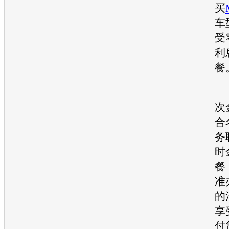
买
车
受
利
餐
次
合
务
时
餐
准
的
享
付