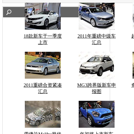
18款新车于一季度
2011年重磅中级车
上市
汇总
2011重磅合资紧凑
MG3跨界版新车申
汇总
报图