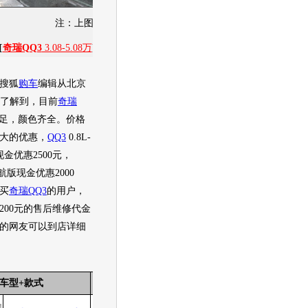
注：上图为资料图片 与信息来源无关
[
奇瑞QQ3
3.08-5.08万
][
图片
][
新闻
][
社区
][
经销商报价
3.08
万起
]
搜狐
购车
编辑从北京
店了解到，目前
奇瑞
足，颜色齐全。价格
大的优惠，
QQ3
0.8L-
金优惠2500元，
启航版现金优惠2000
买
奇瑞QQ3
的用户，
200元的售后维修代金
的网友可以到店详细
车型+款式
指导价
降幅
现价
降幅比例
3.08万
2.83万