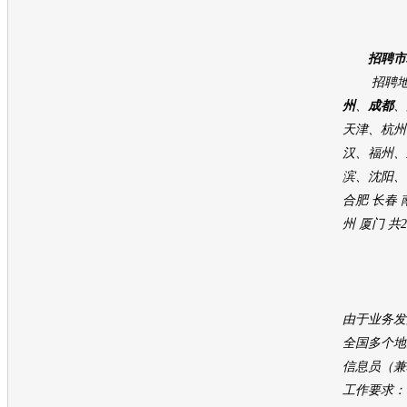
招聘市
招聘地
州
、
成都
、
天津、杭州
汉、福州、
滨、沈阳、
合肥 长春 
州 厦门 共
由于业务发
全国多个地
信息员（兼
工作要求：