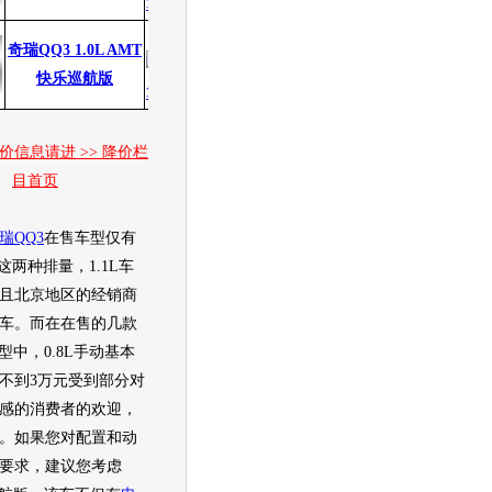
5.08万
5.08万
奇瑞QQ3 1.0L AMT
0.00万
0.00%
快乐巡航版
价信息请进 >> 降价栏
目首页
瑞QQ3
在售车型仅有
0L这两种排量，1.1L车
且北京地区的经销商
车。而在在售的几款
型中，0.8L手动基本
不到3万元受到部分对
感的消费者的欢迎，
。如果您对配置和动
要求，建议您考虑