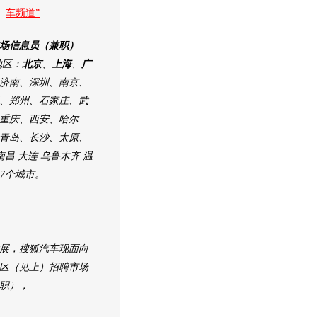
车频道”
场信息员（兼职）
区：
北京
、
上海
、
广
济南、深圳、南京、
、郑州、石家庄、武
重庆、西安、哈尔
青岛、长沙、太原、
南昌 大连 乌鲁木齐 温
27个城市。
展，搜狐汽车现面向
区（见上）招聘市场
职），