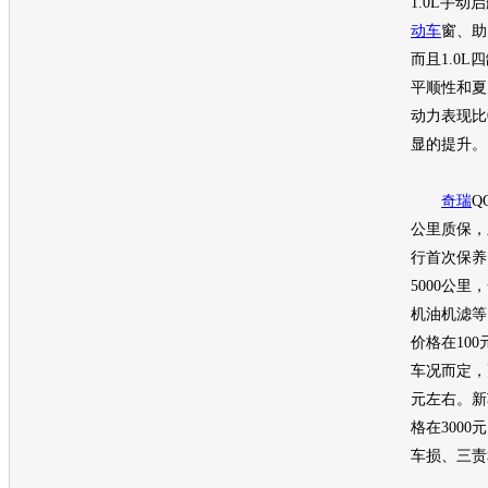
1.0L手
动车
窗、助
而且1.0L
平顺性和夏
动力表现比
显的提升。
奇瑞
Q
公里质保，
行首次保养
5000公
机油机滤等
价格在10
车况而定，
元左右。新
格在300
车损、三