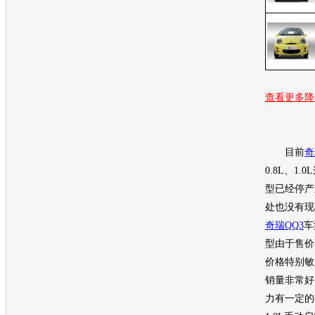
查看更多降
目前
奇
0.8L、1.
型已经停产
处也没有现
奇瑞QQ3
车
型由于售价
价格特别敏
销量非常好
力有一定的