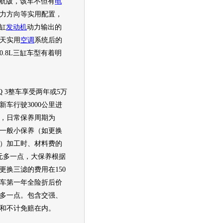
动启航版，该车不但有
电
力方向等实用配置，
四缸
发动机
动力输出的
天实用
空调
系统后的
0.8L三缸车型有着明
Q 3整车享受两年或5万
新车行驶3000公里进
，日常保养周期为
里，一般小保养（如更换
）加工时、材料费的
0元多一点，大保养根据
更换三滤的费用在150
车第一年全险折后价
0元多一点。包含交强、
责和不计免赔在内。