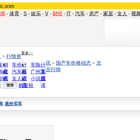
新闻
-
体育
-
S
-
娱乐
-
V
-
财经
-
IT
-
汽车
-
房产
-
家居
-
女人
-
视
更多>>
道
>
行情资
讯
>
国产车价格动态
>
北
车销
车价计
车险计
京行情
量
算
算
购优
汽车投
广州车
惠
诉
展
型查
女人宝
小说阅
询
典
读
购置税
车
底价买车