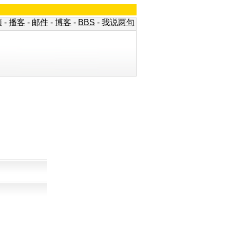
频
-
播客
-
邮件
-
博客
-
BBS
-
我说两句