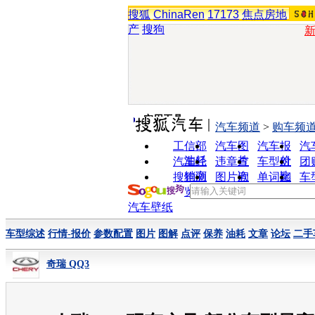
搜狐
ChinaRen
17173
焦点房地
产
搜狗
实用工具
汽车频道
>
购车频
工信部
汽车图
汽车报
汽
油耗
片
价
汽车经
违章查
车型对
团
销商
询
比
搜狗浏
图片欣
单词翻
车
览器
赏
译
汽车壁纸
车型综述
行情-报价
参数配置
图片
图解
点评
保养
油耗
文章
论坛
二手
奇瑞 QQ3