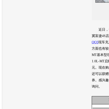
近日，
冀富捷4S
QQ3
现车充
方面也有较
MT基本型现
1.0L-MT
元。现在购
还可以获赠
券。感兴趣
询问。