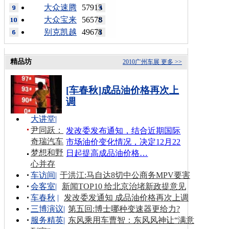
大众速腾
57915
大众宝来
56578
别克凯越
49678
精品坊
2010广州车展
更多 >>
[车春秋]成品油价格再次上
调
大讲堂
|
尹同跃：
发改委发布通知，结合近期国际
奇瑞汽车
市场油价变化情况，决定12月22
梦想和野
日起提高成品油价格…
心并存
车访间
|
于洪江:马自达8切中公商务MPV要害
会客室
|
新闻TOP10 给北京治堵新政提意见
车春秋
|
发改委发通知 成品油价格再次上调
三博演议
|
第五回:博士哪种变速器更给力?
服务精英
|
东风乘用车曹智：东风风神让“满意