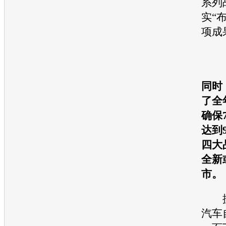
系列
实“布
项成
同时
了全
确保
达到
四大
全新
市。
据
汽车