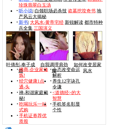
珍珠翡翠白玉汤
听小说
|
白领职场必杀技
盗墓挖坟奇书
地
产风云大揭秘
新书
|
大风水-黄帝宅经
新锐解读
都市特种
兵全集
三国演义
叶倩彤-奉子成
自我调理肩劲
如何改变居家
禅商-企业家修
心态改变命运
婚
腰
风水
炼!
解析
经穴健康1点
养生12字诀孔
通-头
令谦
禅-和谐家庭揭
<道德经>的大
秘!
智慧
吃喝玩乐一站
手机签名彰显
式购
个性
手机证券荐优
质股