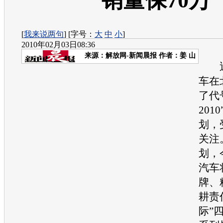
销量保70万
[
我来说两句
] [字号：
大
中
小
]
2010年02月03日08:36
来源：
解放网-新闻晨报
作者：姜 山
近
车在
了代
201
划，
关注
划，
汽车
牌、
耕责
际”