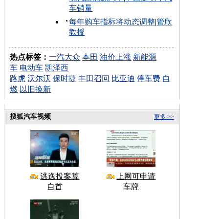
车销量
每年购车指标将动态调整
|
管欣
教授
热点标签：
一汽大众
本田
油价上涨
新能源
车
电动车
凯泽西
路虎
沃尔沃
保时捷
丰田召回
比亚迪
停车费
自
燃
以旧换新
搜狐汽车视频
更多 >>
逃逸投案算
上网可申请
自首
车牌