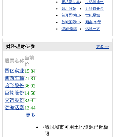
廊坊新世界
世纪鸿通州
智汇雅苑
万科首开台
首开熙悦山
世纪星城
首城国际中
顺鑫·华玺
绿城·御园
远洋一方
财经·理财·证券
更多 >>
当前
股票名称
价
晋亿实业
15.84
晋西车轴
21.81
哈飞股份
36.92
巨轮股份
14.58
交运股份
8.99
渤海活塞
12.44
更多
我国城市可用土地资源已近极
限