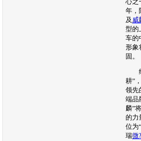
心之
年，
及
威
型的
车的
形象
固。
经
耕”
领先
端品
麟”
的力
位为
瑞
微