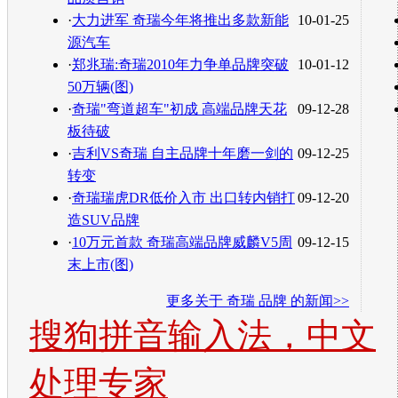
·
大力进军 奇瑞今年将推出多款新能
10-01-25
源汽车
·
郑兆瑞:奇瑞2010年力争单品牌突破
10-01-12
50万辆(图)
·
奇瑞"弯道超车"初成 高端品牌天花
09-12-28
板待破
·
吉利VS奇瑞 自主品牌十年磨一剑的
09-12-25
转变
·
奇瑞瑞虎DR低价入市 出口转内销打
09-12-20
造SUV品牌
·
10万元首款 奇瑞高端品牌威麟V5周
09-12-15
末上市(图)
更多关于
奇瑞 品牌
的新闻>>
搜狗拼音输入法，中文
处理专家