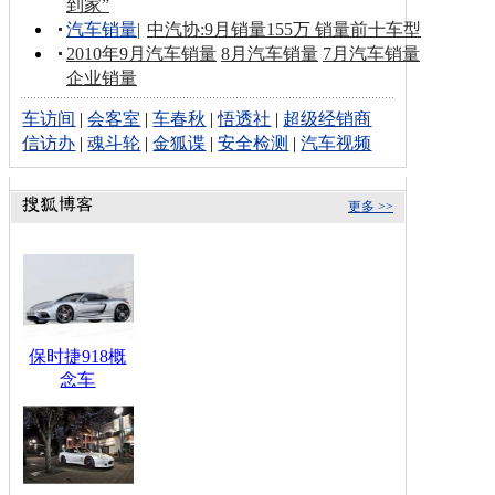
到家”
汽车销量
|
中汽协:9月销量155万 销量前十车型
2010年9月汽车销量
8月汽车销量
7月汽车销量
企业销量
车访间
|
会客室
|
车春秋
|
悟透社
|
超级经销商
信访办
|
魂斗轮
|
金狐谍
|
安全检测
|
汽车视频
更多 >>
保时捷918概
念车