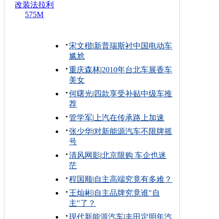
改装法拉利
575M
宋文楷
|
新普瑞斯衬中国电动车
尴尬
重庆森林
|
2010年台北车展香车
美女
何曙光
|
四款享受补贴中级车推
荐
管学军
|
上汽在传承路上加速
张少华
|
对新能源汽车不限牌摇
号
清风网影
|
北京限购 车企也迷
茫
程国顺
|
自主高端究竟有多难？
王灿彬
|
自主品牌究竟谁"自
主"了？
现代新能源汽车
|
丰田定明年汽