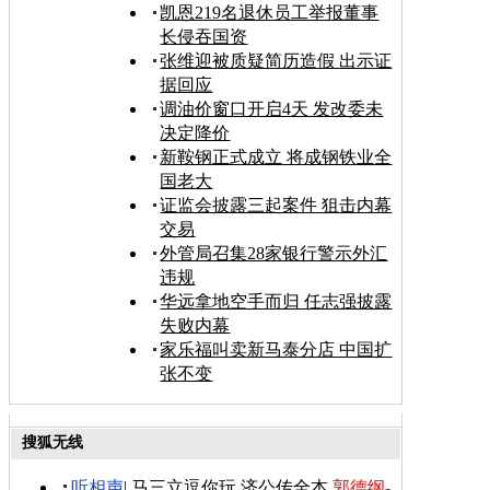
凯恩219名退休员工举报董事
长侵吞国资
张维迎被质疑简历造假 出示证
据回应
调油价窗口开启4天 发改委未
决定降价
新鞍钢正式成立 将成钢铁业全
国老大
证监会披露三起案件 狙击内幕
交易
外管局召集28家银行警示外汇
违规
华远拿地空手而归 任志强披露
失败内幕
家乐福叫卖新马泰分店 中国扩
张不变
搜狐无线
听相声
|
马三立逗你玩
济公传全本
郭德纲-