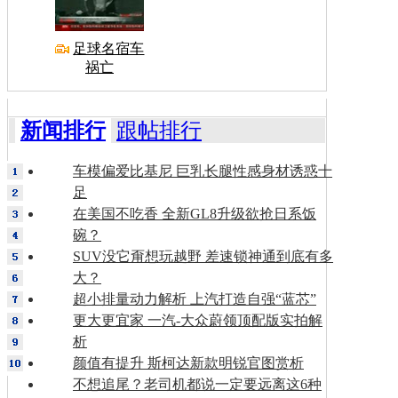
足球名宿车
祸亡
新闻排行
跟帖排行
车模偏爱比基尼 巨乳长腿性感身材诱惑十
足
在美国不吃香 全新GL8升级欲抢日系饭
碗？
SUV没它甭想玩越野 差速锁神通到底有多
大？
超小排量动力解析 上汽打造自强“蓝芯”
更大更宜家 一汽-大众蔚领顶配版实拍解
析
颜值有提升 斯柯达新款明锐官图赏析
不想追尾？老司机都说一定要远离这6种