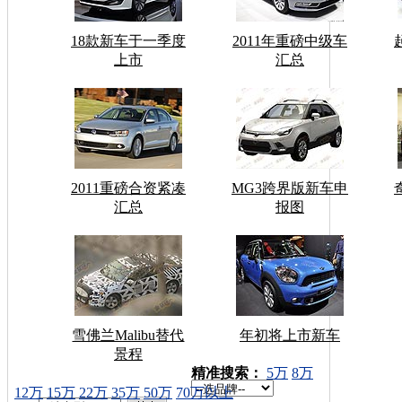
18款新车于一季度
2011年重磅中级车
上市
汇总
2011重磅合资紧凑
MG3跨界版新车申
汇总
报图
雪佛兰Malibu替代
年初将上市新车
景程
车型搜索：
精准搜索：
5万
8万
12万
15万
22万
35万
50万
70万以上