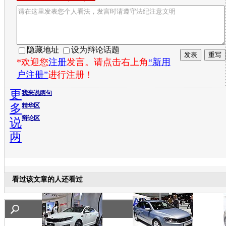
隐藏地址
设为辩论话题
*欢迎您
注册
发言。请点击右上角
“新用
户注册”
进行注册！
更
我来说两句
多
精华区
辩论区
说
两
看过该文章的人还看过