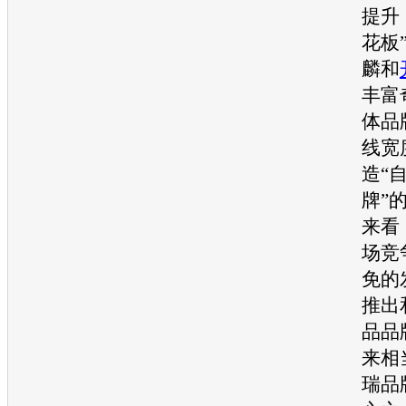
提升
花板
麟和
丰富
体品
线宽
造“
牌”
来看
场竞
免的
推出
品品
来相
瑞
品