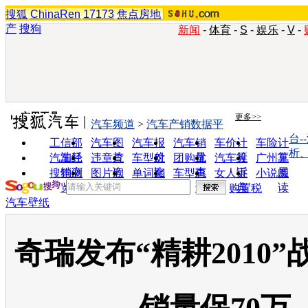
搜狐
ChinaRen
17173
焦点房地
产
搜狗
新闻
-
体育
-
S
-
娱乐
-
V
-
实用工具
更多>>
汽车频道
>
汽车产销数据平
台-
工信部
汽车图
汽车报
汽车销
车价计
车险计
析
油耗
片
价
量
算
算
汽车经
违章查
车型对
团购优
汽车投
广州车
销商
询
比
惠
诉
展
搜狗浏
图片欣
单词翻
车型查
女人宝
小说阅
览器
赏
译
询
典
读
购置税
汽车壁纸
奇瑞发布“精耕2010”战