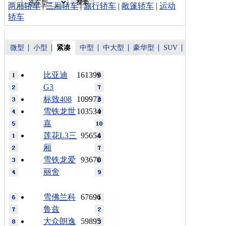
两厢轿车
|
三厢轿车
|
旅行轿车
|
敞篷轿车
|
运动
轿车
微型
小型
紧凑
中型
中大型
豪华型
SUV
比亚迪
161399
G3
标致408
109973
雪铁龙世
103534
嘉
莲花L3三
95654
厢
雪铁龙爱
93670
丽舍
雪佛兰科
67696
鲁兹
大众朗逸
59895