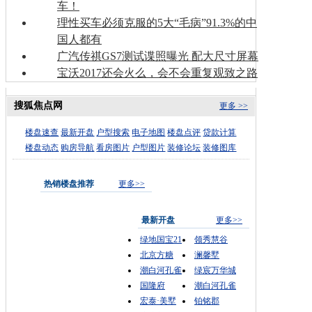
车！
理性买车必须克服的5大“毛病”91.3%的中
国人都有
广汽传祺GS7测试谍照曝光 配大尺寸屏幕
宝沃2017还会火么，会不会重复观致之路
搜狐焦点网
更多 >>
楼盘速查
最新开盘
户型搜索
电子地图
楼盘点评
贷款计算
楼盘动态
购房导航
看房图片
户型图片
装修论坛
装修图库
热销楼盘推荐
更多>>
最新开盘
更多>>
绿地国宝21
领秀慧谷
北京方糖
澜馨墅
潮白河孔雀
绿宸万华城
国隆府
潮白河孔雀
宏泰·美墅
铂铭郡