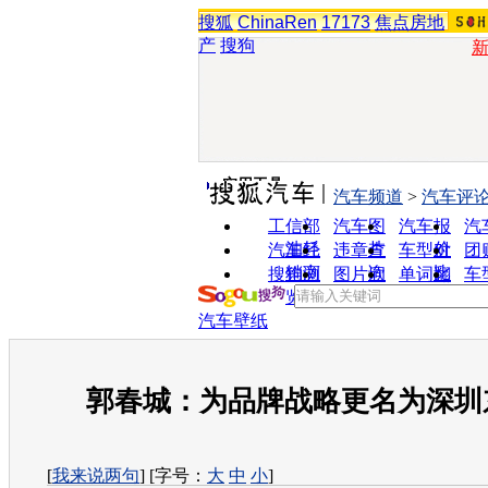
搜狐
ChinaRen
17173
焦点房地
产
搜狗
实用工具
汽车频道
>
汽车评
工信部
汽车图
汽车报
汽
油耗
片
价
汽车经
违章查
车型对
团
销商
询
比
搜狗浏
图片欣
单词翻
车
览器
赏
译
汽车壁纸
郭春城：为品牌战略更名为深圳
[
我来说两句
] [字号：
大
中
小
]