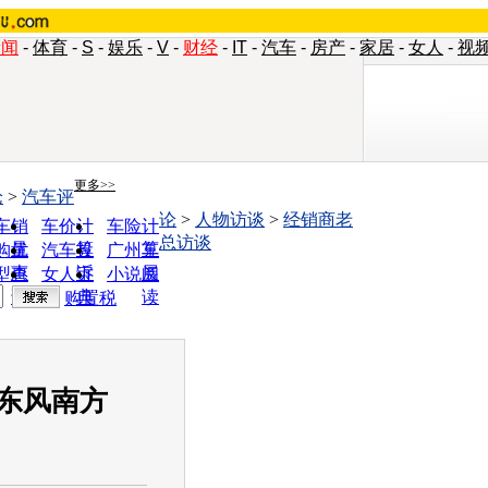
新闻
-
体育
-
S
-
娱乐
-
V
-
财经
-
IT
-
汽车
-
房产
-
家居
-
女人
-
视
更多>>
论
>
汽车评
论
>
人物访谈
>
经销商老
车销
车价计
车险计
总访谈
量
算
算
购优
汽车投
广州车
惠
诉
展
型查
女人宝
小说阅
询
典
读
购置税
东风南方