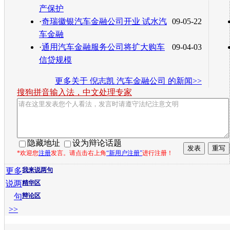
产保护
·
奇瑞徽银汽车金融公司开业 试水汽
09-05-22
车金融
·
通用汽车金融服务公司将扩大购车
09-04-03
信贷规模
更多关于
倪志凯 汽车金融公司
的新闻>>
搜狗拼音输入法，中文处理专家
隐藏地址
设为辩论话题
*欢迎您
注册
发言。请点击右上角
“新用户注册”
进行注册！
更多
我来说两句
说两
精华区
句
辩论区
>>