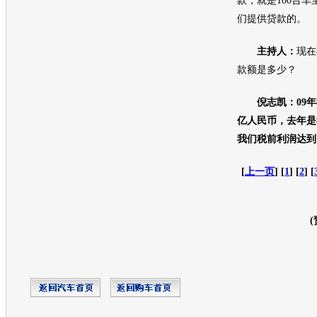
款，就是100台车
们提供贷款的。
主持人：
现在
款额是多少？
倪志凯：09
亿人民币，去年是
我们税前利润达到
[
上一页
] [
1
] [
2
] [
(