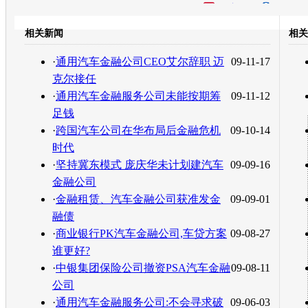
开心网
人人网
豆瓣
相关新闻
相关
转发至：
·
通用汽车金融公司CEO艾尔辞职 迈
09-11-17
克尔接任
·
通用汽车金融服务公司未能按期筹
09-11-12
足钱
·
跨国汽车公司在华布局后金融危机
09-10-14
时代
·
坚持冀东模式 庞庆华未计划建汽车
09-09-16
金融公司
·
金融租赁、汽车金融公司获准发金
09-09-01
融债
·
商业银行PK汽车金融公司,车贷方案
09-08-27
谁更好?
·
中银集团保险公司撤资PSA汽车金融
09-08-11
公司
·
通用汽车金融服务公司:不会寻求破
09-06-03