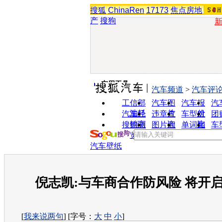
搜狐
ChinaRen
17173
焦点房地
产
搜狗
实用工具
汽车频道
>
汽车评
工信部
汽车图
汽车报
汽
油耗
片
价
汽车经
违章查
车型对
团
销商
询
比
搜狗浏
图片欣
单词翻
车
览器
赏
译
汽车壁纸
倪志凯:与车商合作防风险 将开
[
我来说两句
] [字号：
大
中
小
]