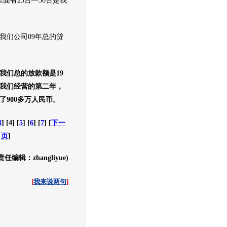
里面有25台—30台是我
我们公司09年总的贷
年我们总的放款额是19
我们经营的第二年，
了900多万人民币。
3
] [4] [
5
] [
6
] [
7
] [
下一
页
]
责任编辑：zhangliyue)
[
我来说两句
]