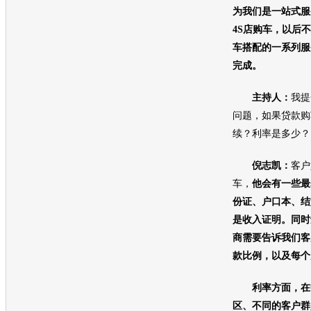
为我们是一站式服
4S店
购车
，以后不
车
搭配的一系列服
完成。
主持人：
我提
问题，如果贷款
购
续？利率是多少？
倪志凯：
客户
车
，
他会有一些最
份证、户口本、结
是收入证明。同时
商需要告诉我们客
款比例，以及每个
利率方面，在
区、不同的客户群