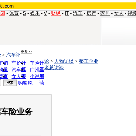
新闻
-
体育
-
S
-
娱乐
-
V
-
财经
-
IT
-
汽车
-
房产
-
家居
-
女人
-
视
更多>>
论
>
汽车评
论
>
人物访谈
>
整车企业
车销
车价计
车险计
老总访谈
量
算
算
购优
汽车投
广州车
惠
诉
展
型查
女人宝
小说阅
询
典
读
购置税
启车险业务