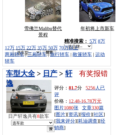
雪佛兰Malibu替代
年初将上市新车
景程
车型搜索：
精准搜索：
5万
8万
12万
15万
22万
35万
50万
70万以上
两厢轿车
|
三厢轿车
|
旅行轿车
|
敞篷轿车
|
运动
轿车
车型大全
>
日产
>
轩
有奖报错
逸
评分：
81.7
分
5256
人已
评
价格：
12.48-16.78万元
图片
1080
张
文章
330
篇
[
图片
][
资讯
][
报价
][
社区
]
日产轩逸共有
8
款车
[
我来评分
][
耗油调查
][
经
销商
]