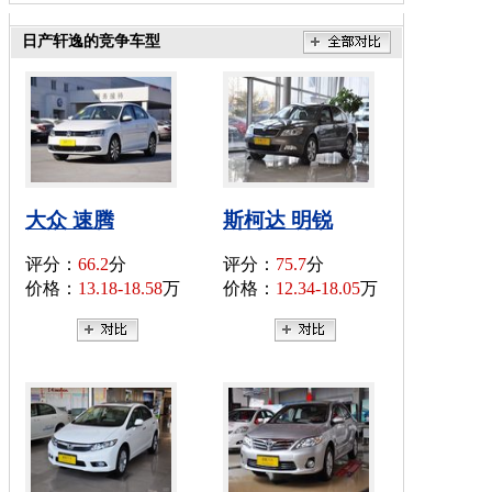
日产轩逸的竞争车型
大众 速腾
斯柯达 明锐
评分：
66.2
分
评分：
75.7
分
价格：
13.18-18.58
万
价格：
12.34-18.05
万