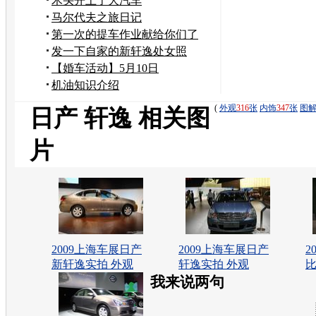
木头开上了大汽车
马尔代夫之旅日记
第一次的提车作业献给你们了
发一下自家的新轩逸处女照
【婚车活动】5月10日
机油知识介绍
(
外观
316
张
内饰
347
张
图
日产 轩逸 相关图
片
2009上海车展日产
2009上海车展日产
2
新轩逸实拍 外观
轩逸实拍 外观
比
我来说两句