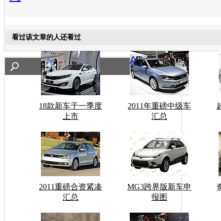
看过该文章的人还看过
18款新车于一季度
2011年重磅中级车
上市
汇总
2011重磅合资紧凑
MG3跨界版新车申
汇总
报图