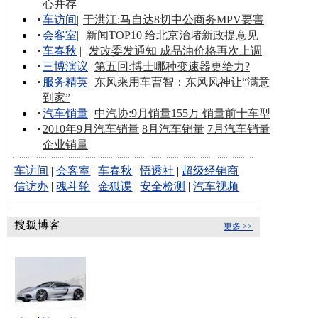
心并存
车访间
|
于洪江:马自达8切中公商务MPV要害
会客室
|
新闻TOP10 给北京治堵新政提意见
车春秋
|
发改委发通知 成品油价格再次上调
三博演议
|
第五回:博士哪种变速器更给力?
服务精英
|
东风乘用车曹智：东风风神让“满意
到家”
汽车销量
|
中汽协:9月销量155万 销量前十车型
2010年9月汽车销量
8月汽车销量
7月汽车销量
企业销量
车访间
|
会客室
|
车春秋
|
悟透社
|
超级经销商
信访办
|
魂斗轮
|
金狐谍
|
安全检测
|
汽车视频
更多 >>