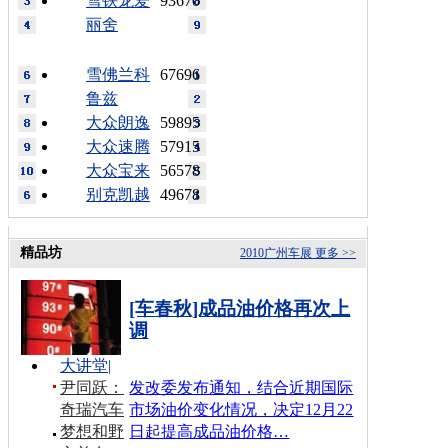
雪铁龙爱
93670
丽舍
雪佛兰科
67696
鲁兹
大众朗逸
59895
大众速腾
57915
大众宝来
56578
别克凯越
49678
精品坊
2010广州车展
更多 >>
[车春秋]成品油价格再次上
调
大讲堂
|
尹同跃：
发改委发布通知，结合近期国际
奇瑞汽车
市场油价变化情况，决定12月22
梦想和野
日起提高成品油价格…