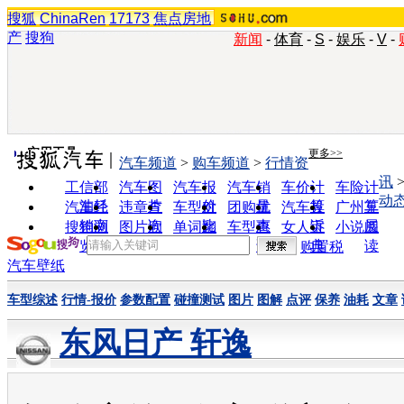
搜狐
ChinaRen
17173
焦点房地
产
搜狗
新闻
-
体育
-
S
-
娱乐
-
V
-
实用工具
更多>>
汽车频道
>
购车频道
>
行情资
讯
工信部
汽车图
汽车报
汽车销
车价计
车险计
动
油耗
片
价
量
算
算
汽车经
违章查
车型对
团购优
汽车投
广州车
销商
询
比
惠
诉
展
搜狗浏
图片欣
单词翻
车型查
女人宝
小说阅
览器
赏
译
询
典
读
购置税
汽车壁纸
车型综述
行情-报价
参数配置
碰撞测试
图片
图解
点评
保养
油耗
文章
东风日产 轩逸