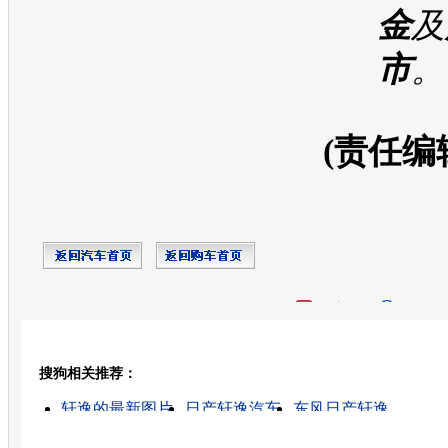
金
及
市
。
(责任编
开心网
人人网
豆瓣
搜狗相关推荐：
转发至：
轩逸的最新图片
日产轩逸汽车
东风日产轩逸
东风日产轩逸汽车
日产的轩逸怎样
尼桑轩逸