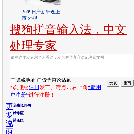
2009日产新轩逸上
市 外观
搜狗拼音输入法，中文
处理专家
隐藏地址
设为辩论话题
*欢迎您
注册
发言。请点击右上角
“新用
户注册”
进行注册！
更
我来说两句
多
精华区
辩论区
说
两