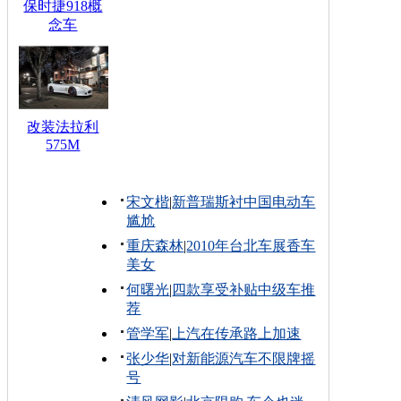
保时捷918概
念车
改装法拉利
575M
宋文楷
|
新普瑞斯衬中国电动车
尴尬
重庆森林
|
2010年台北车展香车
美女
何曙光
|
四款享受补贴中级车推
荐
管学军
|
上汽在传承路上加速
张少华
|
对新能源汽车不限牌摇
号