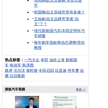
清风网影
|
北京限购 车企也迷
茫
程国顺
|
自主高端究竟有多难？
王灿彬
|
自主品牌究竟谁"自
主"了？
现代新能源汽车
|
丰田定明年汽
车销量
每年购车指标将动态调整
|
管欣
教授
热点标签：
一汽大众
本田
油价上涨
新能源
车
电动车
凯泽西
路虎
沃尔沃
保时捷
丰田召回
比亚迪
停车费
自
燃
以旧换新
搜狐汽车视频
更多 >>