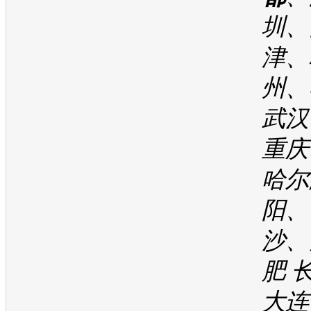
圳、
津、
州、
武汉
重庆
哈尔
阳、
沙、
肥 
大连