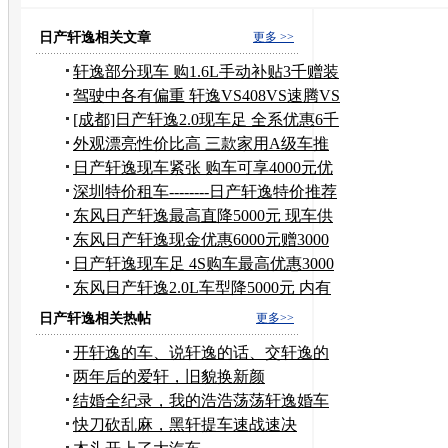
日产轩逸的消息
日产轩逸改装
日产尼桑轩逸
日产轩逸碰撞
日产轩逸相关文章
更多 >>
轩逸部分现车 购1.6L手动补贴3千赠装
具
驾驶中各有偏重 轩逸VS408VS速腾VS
英朗
[成都]日产轩逸2.0现车足 全系优惠6千
元
外观漂亮性价比高 三款家用A级车推
荐
日产轩逸现车紧张 购车可享4000元优
惠
深圳特价租车--------日产轩逸特价推荐
东风日产轩逸最高直降5000元 现车供
应
东风日产轩逸现金优惠6000元赠3000
油卡
日产轩逸现车足 4S购车最高优惠3000
元
东风日产轩逸2.0L车型降5000元 内有
现车
日产轩逸相关热帖
更多>>
开轩逸的车、说轩逸的话、交轩逸的
作业，
两年后的爱轩，旧貌换新颜
结婚全纪录，我的浩浩荡荡轩逸婚车
（一图不留）
快刀砍乱麻，黑轩提车速战速决