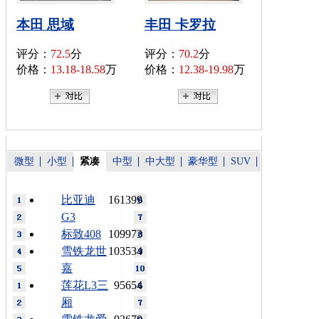
本田 思域
丰田 卡罗拉
评分：
72.5
分
评分：
70.2
分
价格：
13.18-18.58
万
价格：
12.38-19.98
万
微型
小型
紧凑
中型
中大型
豪华型
SUV
比亚迪
161399
G3
标致408
109973
雪铁龙世
103534
嘉
莲花L3三
95654
厢