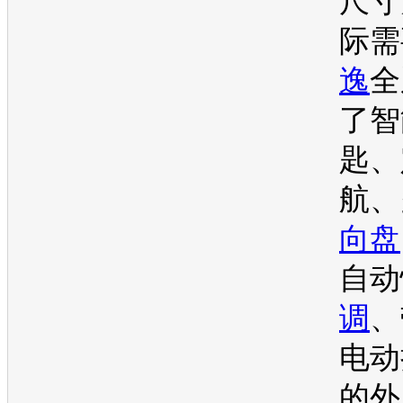
尺寸
际需
逸
全
了智
匙、
航、
向盘
自动
调
、
电动
的外