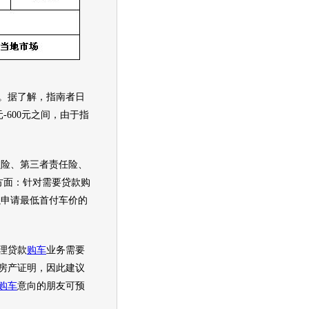
。据了解，
指南者
日
-600元之间，由于
指
。
损险、第三者责任险、
方面：针对需要贷款
购
以申请最低首付车价的
理贷款
购车
业务需要
房产证明，因此建议
购车
意向的朋友可预