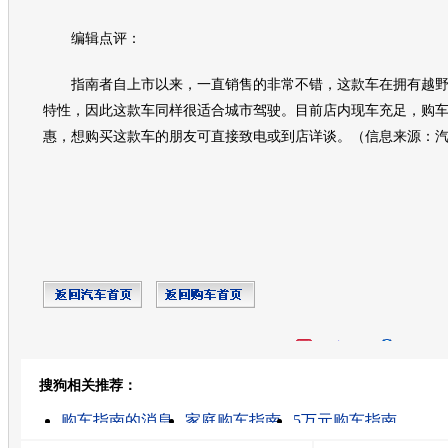
编辑点评：
指南者
自上市以来，一直销售的非常不错，这款车在拥有越
特性，因此这款车同样很适合城市驾驶。目前店内现车充足，
购
惠，想购买这款车的朋友可直接致电或到店详谈。（信息来源：
开心网
人人网
豆瓣
搜狗相关推荐：
转发至：
购车指南的消息
家庭购车指南
5万元购车指南
二手车购车指南
广州奇星
武汉奇星人造石
奇星药