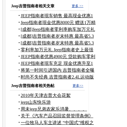
奇星电子
奇星教育
奇星虚汗停
Jeep吉普指南者相关文章
更多 >>
JEEP指南者现车销售 最高现金优惠1
万元
Jeep指南者现金优惠8000元 赠送1万精
品
[成都]Jeep指南者零利率购车加万元礼
包
[成都]吉普指南者岁末特惠 最高省5.3
万
[成都]吉普指南者岁末特惠 最高省5.3
万
零利率加万元礼 Jeep指南者史上最强
优惠
JEEP指南者优惠4900元 贷款购车零利
率
JEEP指南者现车充足 现金优惠升至1
万元
将第一时间引进国内 吉普指南者全曝
光
时尚不失经典 吉普指南者2.4L运动版
Jeep吉普指南者相关热帖
更多>>
2010年天津吉普大会花絮
jeep山东快乐游
周未jeep兄弟农家乐消暑、、、、
关于《汽车产品召回监督管理条例》
征求意见稿
一位牧马人车主讲述 “中国式”维权之