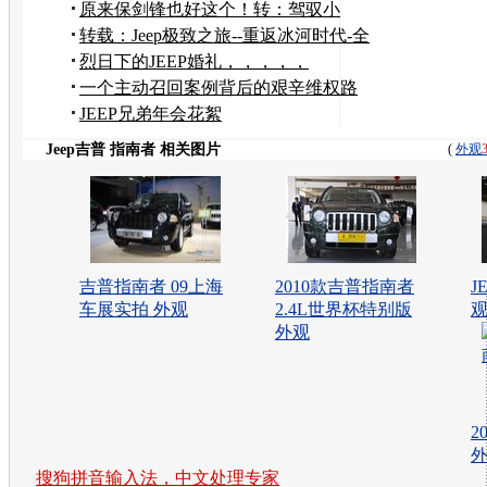
路
原来保剑锋也好这个！转：驾驭小
马，给自己的心情放个
转载：Jeep极致之旅--重返冰河时代-全
程报道！
烈日下的JEEP婚礼，，，，，
一个主动召回案例背后的艰辛维权路
JEEP兄弟年会花絮
Jeep吉普 指南者 相关图片
(
外观
吉普指南者 09上海
2010款吉普指南者
J
车展实拍 外观
2.4L世界杯特别版
外观
2
搜狗拼音输入法，中文处理专家