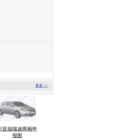
更多 >>
起亚福瑞迪两厢申
报图