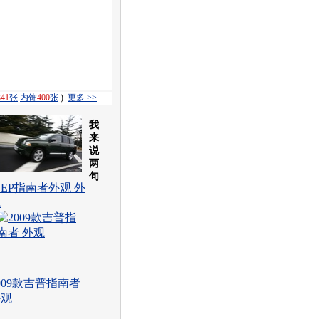
341
张
内饰
400
张
)
更多 >>
我
来
说
两
句
EEP指南者外观 外
观
009款吉普指南者
外观