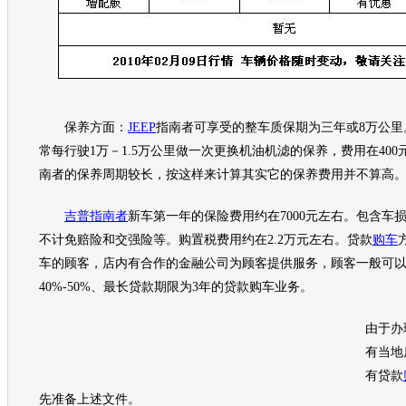
保养方面：
JEEP
指南者
可享受的整车质保期为三年或8万公里
常每行驶1万－1.5万公里做一次更换机油机滤的保养，费用在400元
南者
的保养周期较长，按这样来计算其实它的保养费用并不算高
吉普指南者
新车第一年的保险费用约在7000元左右。包含车
不计免赔险和交强险等。购置税费用约在2.2万元左右。贷款
购车
车
的顾客，店内有合作的金融公司为顾客提供服务，顾客一般可
40%-50%、最长贷款期限为3年的贷款
购车
业务。
由于办
有当地
有贷款
先准备上述文件。