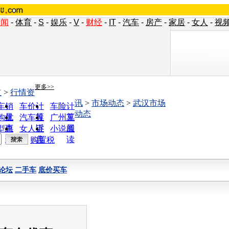
新闻
-
体育
-
S
-
娱乐
-
V
-
财经
-
IT
-
汽车
-
房产
-
家居
-
女人
-
视
更多>>
道
>
行情资
讯
>
市场动态
>
武汉市场
车销
车价计
车险计
动态
量
算
算
购优
汽车投
广州车
惠
诉
展
型查
女人宝
小说阅
询
典
读
购置税
论坛
二手车
底价买车