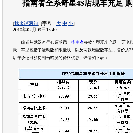
指南者全系奇星4S店现车充足 
[
我来说两句
] [字号：
大
中
小
]
2010年02月09日13:40
编者从武汉奇星4S店获悉，
指南者
各款车型现车充足，无论您
款，车型包括了运动版和限量版，以及两款增配版车型，售价从23.99
店详谈还可获得相当幅度的价格优惠。详情如下表：