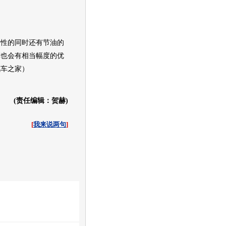
野性的同时还有节油的
车
也会有相当幅度的优
汽车之家）
(责任编辑：贺赫)
[
我来说两句
]
收起
白社会
百度i贴吧
业