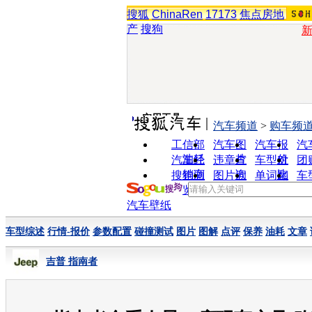
搜狐
ChinaRen
17173
焦点房地
产
搜狗
实用工具
汽车频道
>
购车频
工信部
汽车图
汽车报
汽
油耗
片
价
汽车经
违章查
车型对
团
销商
询
比
搜狗浏
图片欣
单词翻
车
览器
赏
译
汽车壁纸
车型综述
行情-报价
参数配置
碰撞测试
图片
图解
点评
保养
油耗
文章
吉普 指南者