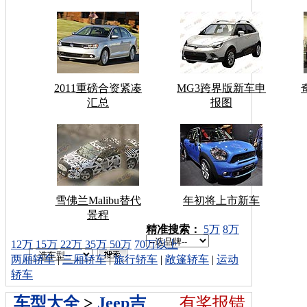
2011重磅合资紧凑
MG3跨界版新车申
汇总
报图
雪佛兰Malibu替代
年初将上市新车
景程
车型搜索：
精准搜索：
5万
8万
12万
15万
22万
35万
50万
70万以上
两厢轿车
|
三厢轿车
|
旅行轿车
|
敞篷轿车
|
运动
轿车
车型大全
>
Jeep吉
有奖报错