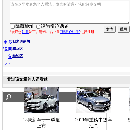
隐藏地址
设为辩论话题
*欢迎您
注册
发言。请点击右上角
“新用户注册”
进行注册！
更多
我来说两句
说两
精华区
句
辩论区
>>
看过该文章的人还看过
18款新车于一季度
2011年重磅中级车
上市
汇总