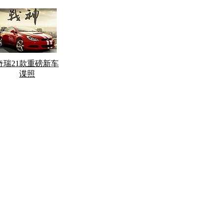
奇瑞21款重磅新车
谍照