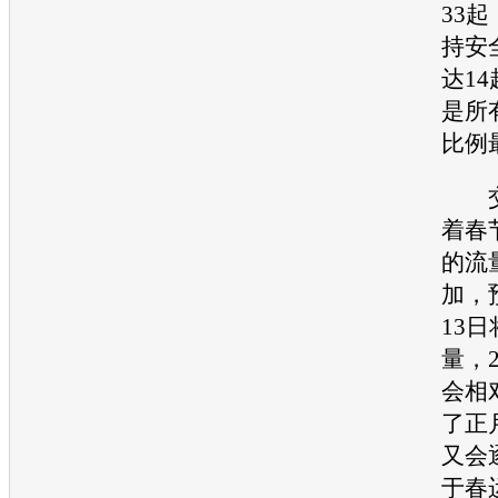
33
持安
达14
是所
比例
交
着春
的流
加，
13
量，2
会相
了正
又会
于春