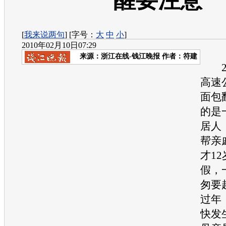
醒要注意
[
我来说两句
] [字号：
大
中
小
]
2010年02月10日07:29
来源：
浙江在线-钱江晚报
作者：符建
2月
高速
面包
的是
居人
帮亲
才1
假，
匆要
过年
快发