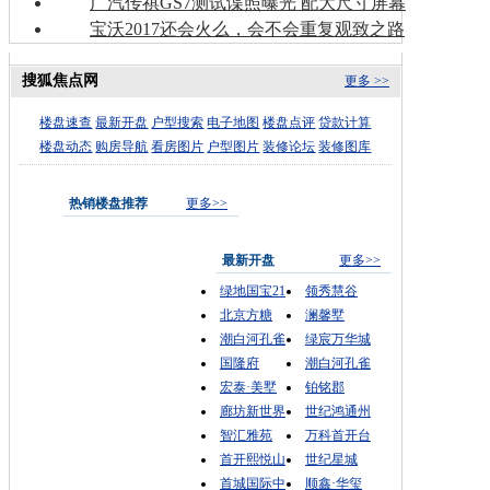
广汽传祺GS7测试谍照曝光 配大尺寸屏幕
宝沃2017还会火么，会不会重复观致之路
搜狐焦点网
更多 >>
楼盘速查
最新开盘
户型搜索
电子地图
楼盘点评
贷款计算
楼盘动态
购房导航
看房图片
户型图片
装修论坛
装修图库
热销楼盘推荐
更多>>
最新开盘
更多>>
绿地国宝21
领秀慧谷
北京方糖
澜馨墅
潮白河孔雀
绿宸万华城
国隆府
潮白河孔雀
宏泰·美墅
铂铭郡
廊坊新世界
世纪鸿通州
智汇雅苑
万科首开台
首开熙悦山
世纪星城
首城国际中
顺鑫·华玺