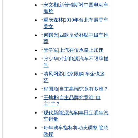
宋文楷
|
新普瑞斯衬中国电动车
尴尬
重庆森林
|
2010年台北车展香车
美女
何曙光
|
四款享受补贴中级车推
荐
管学军
|
上汽在传承路上加速
张少华
|
对新能源汽车不限牌摇
号
清风网影
|
北京限购 车企也迷
茫
程国顺
|
自主高端究竟有多难？
王灿彬
|
自主品牌究竟谁"自
主"了？
现代新能源汽车
|
丰田定明年汽
车销量
每年购车指标将动态调整
|
管欣
教授