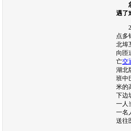
遇了
2月
点多
北埠
向匝
亡
交
湖北
班中
米的
下边
一人
一名
送往