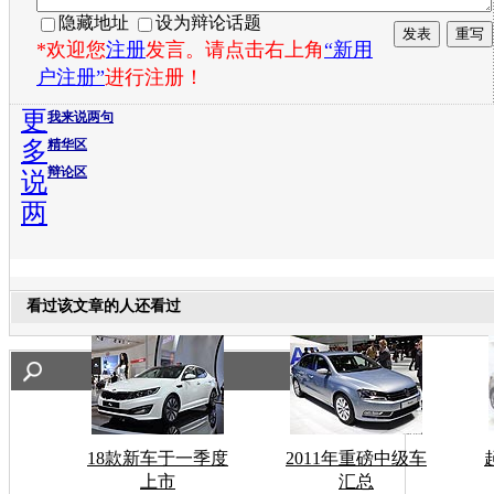
隐藏地址
设为辩论话题
*欢迎您
注册
发言。请点击右上角
“新用
户注册”
进行注册！
更
我来说两句
多
精华区
辩论区
说
两
看过该文章的人还看过
18款新车于一季度
2011年重磅中级车
上市
汇总