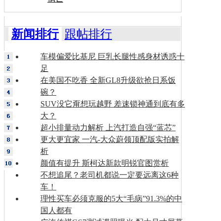
新闻排行
跟帖排行
车模偏爱比基尼 巨乳长腿性感身材诱惑十
足
在美国不吃香 全新GL8升级欲抢日系饭
碗？
SUV没它甭想玩越野 差速锁神通到底有多
大？
超小排量动力解析 上汽打造自强“蓝芯”
更大更宜家 一汽-大众蔚领顶配版实拍解
析
颜值有提升 斯柯达新款明锐官图赏析
不想追尾？老司机都说一定要远离这6种
车！
理性买车必须克服的5大“毛病”91.3%的中
国人都有