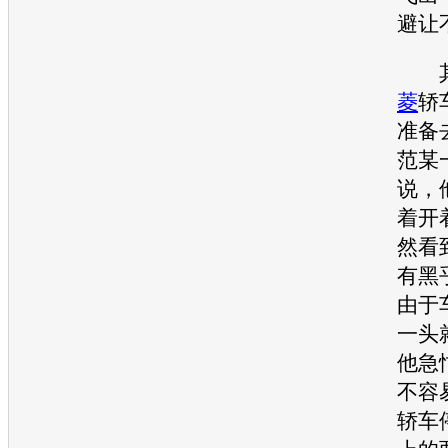
避让
其
菱
轿
准备
范某
说，
着开
然看
有黑
由于
一头
他急
不容
轿车