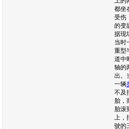
上的
都坐
受伤
的变
据现
当时
重型
道中
轴的
出。
一辆
不及
胎
，
胎
滚
上，
驶的