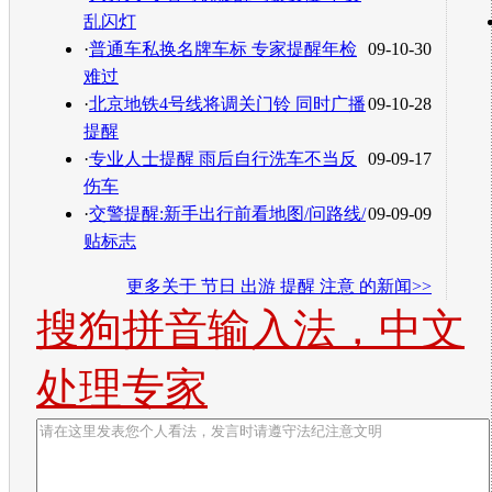
乱闪灯
·
普通车私换名牌车标 专家提醒年检
09-10-30
难过
·
北京地铁4号线将调关门铃 同时广播
09-10-28
提醒
·
专业人士提醒 雨后自行洗车不当反
09-09-17
伤车
·
交警提醒:新手出行前看地图/问路线/
09-09-09
贴标志
更多关于
节日 出游 提醒 注意
的新闻>>
搜狗拼音输入法，中文
处理专家