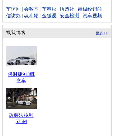
车访间
|
会客室
|
车春秋
|
悟透社
|
超级经销商
信访办
|
魂斗轮
|
金狐谍
|
安全检测
|
汽车视频
更多 >>
保时捷918概
念车
改装法拉利
575M