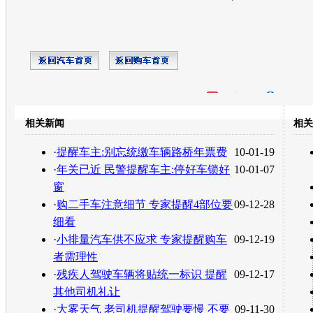
开心网
人人网
豆瓣
相关新闻
相关
转发至：
·
提醒车主:别忘统缴车辆路桥年票费
10-01-19
·
年关已近 民警提醒车主:停好车锁好
10-01-07
窗
·
购二手车注意细节 专家提醒4部位要
09-12-28
细看
·
小排量汽车供不应求 专家提醒购车
09-12-19
者需理性
·
残疾人驾驶车辆将贴统一标识 提醒
09-12-17
其他司机礼让
·
大雾天气 老司机提醒驾驶要慢 不要
09-11-30