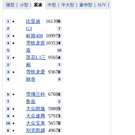
微型
小型
紧凑
中型
中大型
豪华型
SUV
比亚迪
161399
G3
标致408
109973
雪铁龙世
103534
嘉
莲花L3三
95654
厢
雪铁龙爱
93670
丽舍
雪佛兰科
67696
鲁兹
大众朗逸
59895
大众速腾
57915
大众宝来
56578
别克凯越
49678