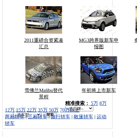
2011重磅合资紧凑
MG3跨界版新车申
汇总
报图
雪佛兰Malibu替代
年初将上市新车
景程
车型搜索：
精准搜索：
5万
8万
12万
15万
22万
35万
50万
70万以上
两厢轿车
|
三厢轿车
|
旅行轿车
|
敞篷轿车
|
运动
轿车