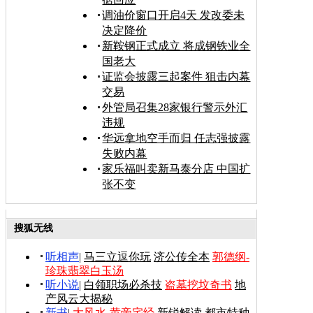
调油价窗口开启4天 发改委未
决定降价
新鞍钢正式成立 将成钢铁业全
国老大
证监会披露三起案件 狙击内幕
交易
外管局召集28家银行警示外汇
违规
华远拿地空手而归 任志强披露
失败内幕
家乐福叫卖新马泰分店 中国扩
张不变
搜狐无线
听相声
|
马三立逗你玩
济公传全本
郭德纲-
珍珠翡翠白玉汤
听小说
|
白领职场必杀技
盗墓挖坟奇书
地
产风云大揭秘
新书
|
大风水-黄帝宅经
新锐解读
都市特种