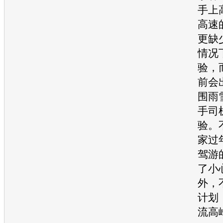
手上
高速
更缺
情况
验，
前会
围雨
手司
验。
家过
驾游
了小
外，
计划
流高