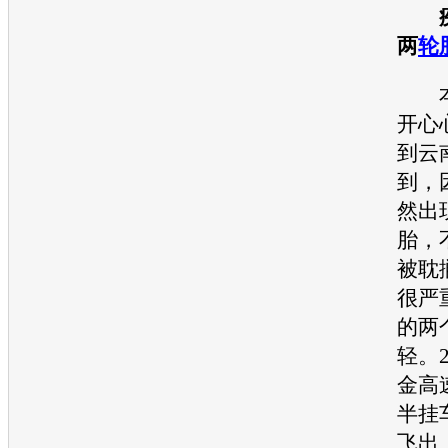
两
轮
本
开心
到云
到，
然出
胎
，
被耽
很严
的两
轻。
金高
半挂
飞出