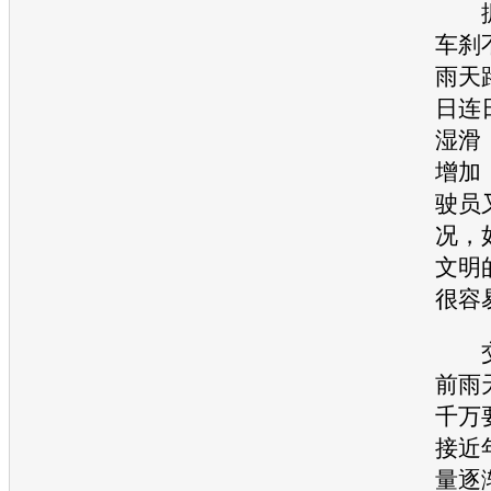
据
车刹
雨天
日连
湿滑
增加
驶员
况，
文明
很容
交
前雨
千万
接近
量逐