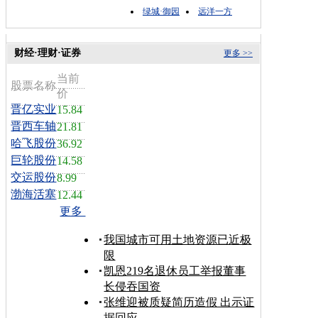
绿城·御园
远洋一方
财经·理财·证券
更多 >>
当前
股票名称
价
晋亿实业
15.84
晋西车轴
21.81
哈飞股份
36.92
巨轮股份
14.58
交运股份
8.99
渤海活塞
12.44
更多
我国城市可用土地资源已近极
限
凯恩219名退休员工举报董事
长侵吞国资
张维迎被质疑简历造假 出示证
据回应