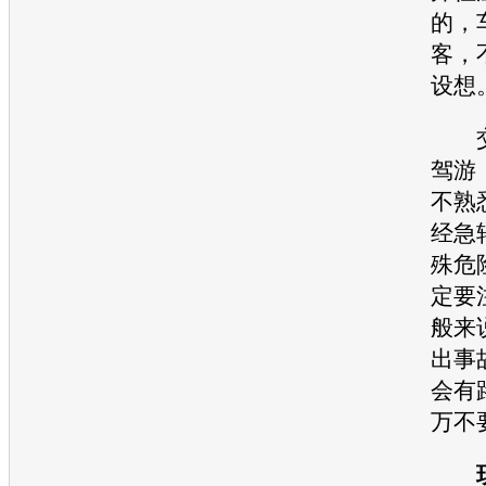
的，
客，
设想
交
驾游
不熟
经急
殊危
定要
般来
出
事
会有
万不