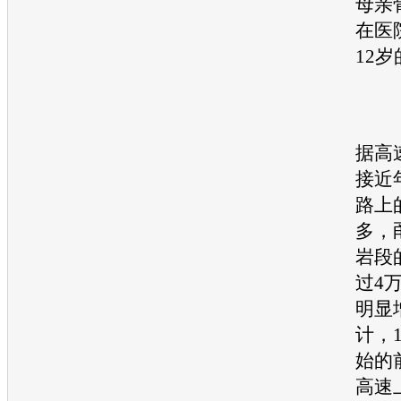
母亲
在医
12
据高
接近
路上
多，
岩段
过4
明显
计，
始的
高速