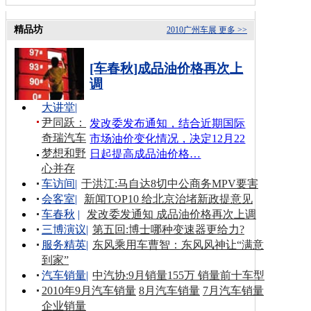
精品坊
2010广州车展
更多 >>
[车春秋]成品油价格再次上
调
大讲堂
|
尹同跃：
发改委发布通知，结合近期国际
奇瑞汽车
市场油价变化情况，决定12月22
梦想和野
日起提高成品油价格…
心并存
车访间
|
于洪江:马自达8切中公商务MPV要害
会客室
|
新闻TOP10 给北京治堵新政提意见
车春秋
|
发改委发通知 成品油价格再次上调
三博演议
|
第五回:博士哪种变速器更给力?
服务精英
|
东风乘用车曹智：东风风神让“满意
到家”
汽车销量
|
中汽协:9月销量155万 销量前十车型
2010年9月汽车销量
8月汽车销量
7月汽车销量
企业销量