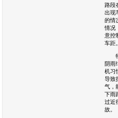
路段
出现
的情
情况
意控
车距
特
阴雨
机习
导致
气，
下雨
过近
故
。