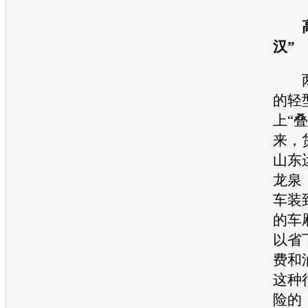
高
汉”
两
的轻
上“
来，
山东
龙泉
车装
的车
以省
费和
这种
险的