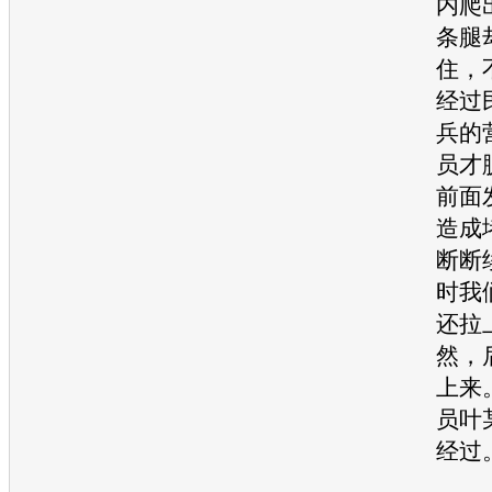
内爬
条腿
住，
经过
兵的
员才
前面
造成
断断
时我
还拉
然，
上来
员叶
经过