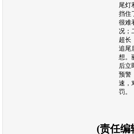
尾灯
挡住
很难
况；
超长
追尾
想。
后立
预警
速，
罚。
(责任编