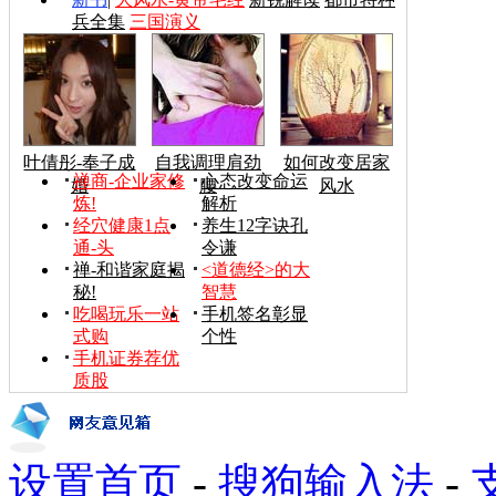
兵全集
三国演义
叶倩彤-奉子成
自我调理肩劲
如何改变居家
禅商-企业家修
心态改变命运
婚
腰
风水
炼!
解析
经穴健康1点
养生12字诀孔
通-头
令谦
禅-和谐家庭揭
<道德经>的大
秘!
智慧
吃喝玩乐一站
手机签名彰显
式购
个性
手机证券荐优
质股
设置首页
-
搜狗输入法
-