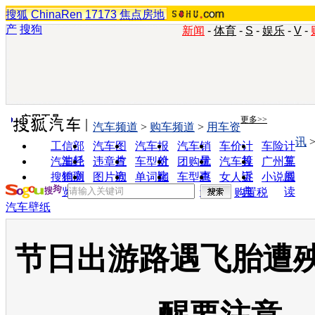
搜狐
ChinaRen
17173
焦点房地
产
搜狗
新闻
-
体育
-
S
-
娱乐
-
V
-
实用工具
更多>>
汽车频道
>
购车频道
>
用车资
讯
工信部
汽车图
汽车报
汽车销
车价计
车险计
油耗
片
价
量
算
算
汽车经
违章查
车型对
团购优
汽车投
广州车
销商
询
比
惠
诉
展
搜狗浏
图片欣
单词翻
车型查
女人宝
小说阅
览器
赏
译
询
典
读
购置税
汽车壁纸
节日出游路遇飞胎遭殃