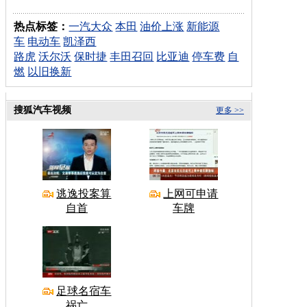
热点标签：
一汽大众
本田
油价上涨
新能源
车
电动车
凯泽西
路虎
沃尔沃
保时捷
丰田召回
比亚迪
停车费
自
燃
以旧换新
搜狐汽车视频
更多 >>
逃逸投案算
上网可申请
自首
车牌
足球名宿车
祸亡