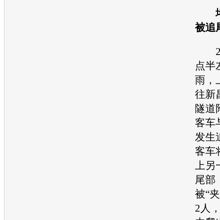
被追
2月
点半
雨，
往新
隧道
客车
发生
客车
上另
尾部
被“
2人