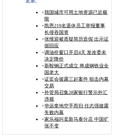
更多
我国城市可用土地资源已近极
限
凯恩219名退休员工举报董事
长侵吞国资
张维迎被质疑简历造假 出示证
据回应
调油价窗口开启4天 发改委未
决定降价
新鞍钢正式成立 将成钢铁业全
国老大
证监会披露三起案件 狙击内幕
交易
外管局召集28家银行警示外汇
违规
华远拿地空手而归 任志强披露
失败内幕
家乐福叫卖新马泰分店 中国扩
张不变