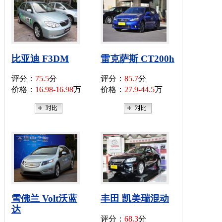
比亚迪 F3DM
雷克萨斯 CT200h
评分：
75.5
分
评分：
85.7
分
价格：
16.98-16.98
万
价格：
27.9-44.5
万
雪佛兰 Volt沃蓝
丰田 凯美瑞混动
达
评分：
68.3
分