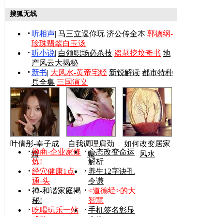
搜狐无线
听相声
|
马三立逗你玩
济公传全本
郭德纲-
珍珠翡翠白玉汤
听小说
|
白领职场必杀技
盗墓挖坟奇书
地
产风云大揭秘
新书
|
大风水-黄帝宅经
新锐解读
都市特种
兵全集
三国演义
叶倩彤-奉子成
自我调理肩劲
如何改变居家
禅商-企业家修
心态改变命运
婚
腰
风水
炼!
解析
经穴健康1点
养生12字诀孔
通-头
令谦
禅-和谐家庭揭
<道德经>的大
秘!
智慧
吃喝玩乐一站
手机签名彰显