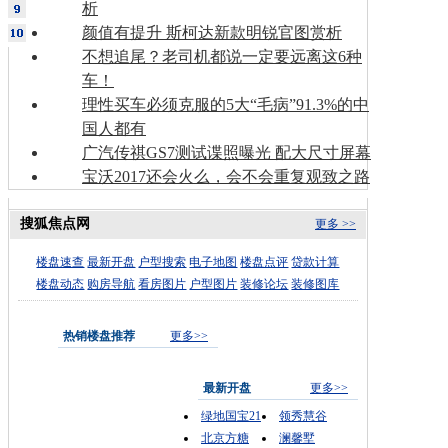
析
颜值有提升 斯柯达新款明锐官图赏析
不想追尾？老司机都说一定要远离这6种
车！
理性买车必须克服的5大“毛病”91.3%的中
国人都有
广汽传祺GS7测试谍照曝光 配大尺寸屏幕
宝沃2017还会火么，会不会重复观致之路
搜狐焦点网
更多 >>
楼盘速查
最新开盘
户型搜索
电子地图
楼盘点评
贷款计算
楼盘动态
购房导航
看房图片
户型图片
装修论坛
装修图库
热销楼盘推荐
更多>>
最新开盘
更多>>
绿地国宝21
领秀慧谷
北京方糖
澜馨墅