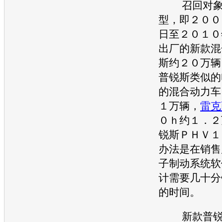
召回
对
型，即２００
日至２０１０
出厂的新款混
斯
约２０万辆
普锐斯
类似的
的混合动力车
１万辆，
雷克
０ｈ约１．２
锐斯
ＰＨＶ１
办法是在销售
子制动系统软
计需要几十分
的时间。
新款
普