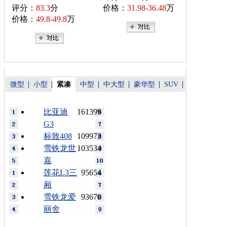
评分：
83.3
分
价格：
31.98-36.48
万
价格：
49.8-49.8
万
微型
小型
紧凑
中型
中大型
豪华型
SUV
比亚迪
161399
G3
标致408
109973
雪铁龙世
103534
嘉
莲花L3三
95654
厢
雪铁龙爱
93670
丽舍