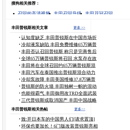
搜狗相关推荐：
转发至：
召回的高清视频
丰田召回升级
丰田花冠召回
丰田凯美瑞召回
丰田召回的消息
丰田召回视频
丰田rva4召回事件
丰田锐志召回
丰田汽车召回
丰田普锐斯相关文章
更多 >>
丰田卡罗拉召回
认知度缺乏 丰田普锐斯在中国市场折
戟
冷却液泵缺陷 丰田免费维修65万辆普
锐斯
丰田否认召回普锐斯 称只是完善售后
服务
全球65万辆普锐斯将召回 水泵存在故
障
丰田将在全球召回约65万辆普锐斯混
动
丰田汽车在泰国推出普锐斯混合动力
车
冷却泵故障 丰田美国维修37.8万辆普
锐斯
普锐斯的防火墙 丰田独树一帜的混动
技术
也能很霸气 丰田御用改TRD全面武装
普锐斯
三代普锐斯或取消国产 丰田中国战略
变脸
丰田普锐斯相关热帖
更多>>
致:开日本车的中国男人们[请求置顶]
环保也要加长！6门版改装普锐斯亮相