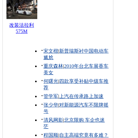
改装法拉利
575M
宋文楷
|
新普瑞斯衬中国电动车
尴尬
重庆森林
|
2010年台北车展香车
美女
何曙光
|
四款享受补贴中级车推
荐
管学军
|
上汽在传承路上加速
张少华
|
对新能源汽车不限牌摇
号
清风网影
|
北京限购 车企也迷
茫
程国顺
|
自主高端究竟有多难？