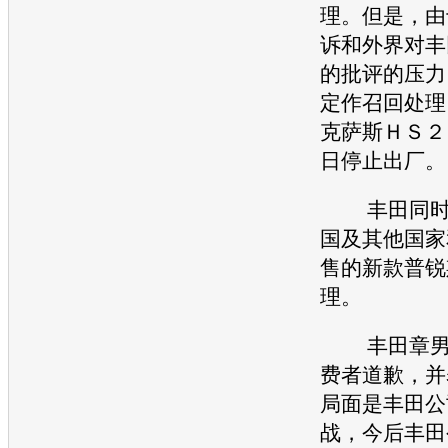
理。但是，由
诉和外界对
丰
的批评的压力
定作
召回
处理
克萨斯
ＨＳ２
日停止出厂。
丰田
同
国及其他国家
售的新款
普锐
理。
丰田
章
费者道歉，并
局面是
丰田
公
战，今后
丰田