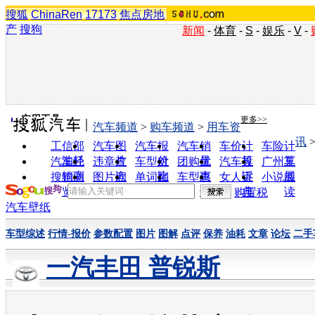
搜狐
ChinaRen
17173
焦点房地
产
搜狗
新闻
-
体育
-
S
-
娱乐
-
V
-
实用工具
更多>>
汽车频道
>
购车频道
>
用车资
讯
工信部
汽车图
汽车报
汽车销
车价计
车险计
油耗
片
价
量
算
算
汽车经
违章查
车型对
团购优
汽车投
广州车
销商
询
比
惠
诉
展
搜狗浏
图片欣
单词翻
车型查
女人宝
小说阅
览器
赏
译
询
典
读
购置税
汽车壁纸
车型综述
行情-报价
参数配置
图片
图解
点评
保养
油耗
文章
论坛
二手
一汽丰田 普锐斯