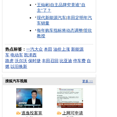
王灿彬
|
自主品牌究竟谁"自
主"了？
现代新能源汽车
|
丰田定明年汽
车销量
每年购车指标将动态调整
|
管欣
教授
热点标签：
一汽大众
本田
油价上涨
新能源
车
电动车
凯泽西
路虎
沃尔沃
保时捷
丰田召回
比亚迪
停车费
自
燃
以旧换新
搜狐汽车视频
更多 >>
逃逸投案算
上网可申请