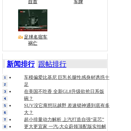
自首
车牌
足球名宿车
祸亡
新闻排行
跟帖排行
车模偏爱比基尼 巨乳长腿性感身材诱惑十
足
在美国不吃香 全新GL8升级欲抢日系饭
碗？
SUV没它甭想玩越野 差速锁神通到底有多
大？
超小排量动力解析 上汽打造自强“蓝芯”
更大更宜家 一汽-大众蔚领顶配版实拍解