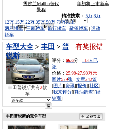
雪佛兰Malibu替代
年初将上市新车
景程
车型搜索：
精准搜索：
5万
8万
12万
15万
22万
35万
50万
70万以上
两厢轿车
|
三厢轿车
|
旅行轿车
|
敞篷轿车
|
运动
轿车
车型大全
>
丰田
>
普
有奖报错
锐斯
评分：
66.6
分
113
人已
评
价格：
25.98-27.98万元
图片
579
张
文章
242
篇
[
图片
][
资讯
][
报价
][
社区
]
丰田普锐斯共有
2
款
[
我来评分
][
耗油调查
][
经
车
销商
]
丰田普锐斯的竞争车型