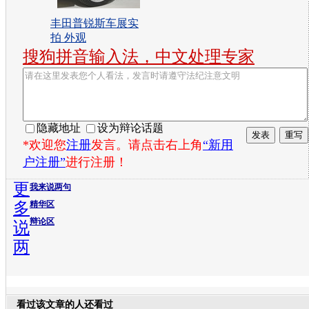
丰田普锐斯车展实
拍 外观
搜狗拼音输入法，中文处理专家
隐藏地址
设为辩论话题
*欢迎您
注册
发言。请点击右上角
“新用
户注册”
进行注册！
更
我来说两句
多
精华区
辩论区
说
两
看过该文章的人还看过