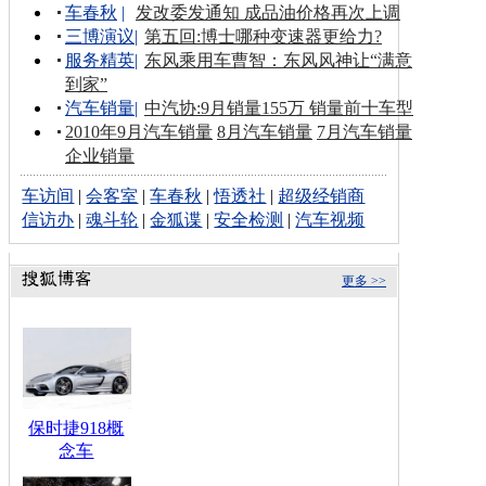
车春秋
|
发改委发通知 成品油价格再次上调
三博演议
|
第五回:博士哪种变速器更给力?
服务精英
|
东风乘用车曹智：东风风神让“满意
到家”
汽车销量
|
中汽协:9月销量155万 销量前十车型
2010年9月汽车销量
8月汽车销量
7月汽车销量
企业销量
车访间
|
会客室
|
车春秋
|
悟透社
|
超级经销商
信访办
|
魂斗轮
|
金狐谍
|
安全检测
|
汽车视频
更多 >>
保时捷918概
念车