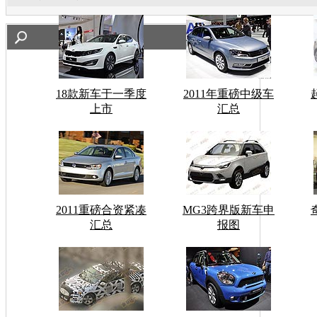
18款新车于一季度
2011年重磅中级车
上市
汇总
2011重磅合资紧凑
MG3跨界版新车申
汇总
报图