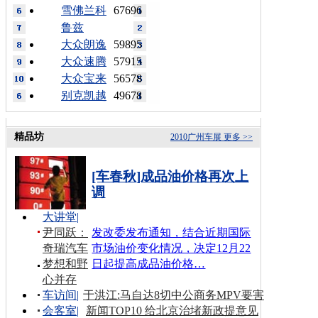
雪佛兰科
67696
鲁兹
大众朗逸
59895
大众速腾
57915
大众宝来
56578
别克凯越
49678
精品坊
2010广州车展
更多 >>
[车春秋]成品油价格再次上
调
大讲堂
|
尹同跃：
发改委发布通知，结合近期国际
奇瑞汽车
市场油价变化情况，决定12月22
梦想和野
日起提高成品油价格…
心并存
车访间
|
于洪江:马自达8切中公商务MPV要害
会客室
|
新闻TOP10 给北京治堵新政提意见