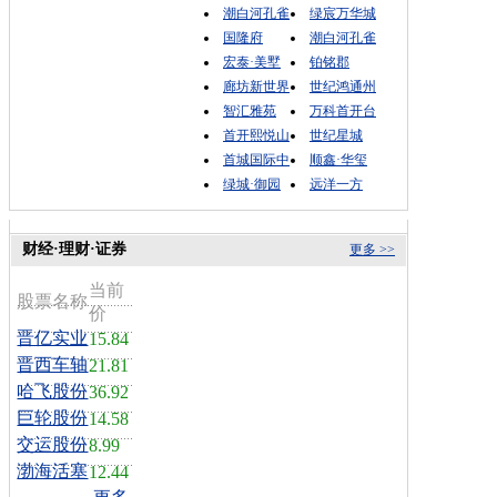
潮白河孔雀
绿宸万华城
国隆府
潮白河孔雀
宏泰·美墅
铂铭郡
廊坊新世界
世纪鸿通州
智汇雅苑
万科首开台
首开熙悦山
世纪星城
首城国际中
顺鑫·华玺
绿城·御园
远洋一方
财经·理财·证券
更多 >>
当前
股票名称
价
晋亿实业
15.84
晋西车轴
21.81
哈飞股份
36.92
巨轮股份
14.58
交运股份
8.99
渤海活塞
12.44