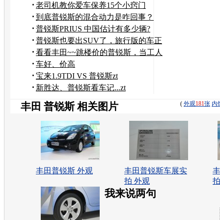
老司机教你爱车保养15个小窍门
到底普锐斯的混合动力是咋回事？
普锐斯PRIUS 中国估计有多少辆?
普锐斯也要出SUV了，旅行版的车正
在研发
看看丰田~~跳楼价的普锐斯，当工人
的大学生
车好、价高
宝来1.9TDI VS 普锐斯zt
新胜达、普锐斯看车记...zt
(
外观
181
张
内
丰田 普锐斯 相关图片
丰田普锐斯 外观
丰田普锐斯车展实
拍 外观
拍
我来说两句