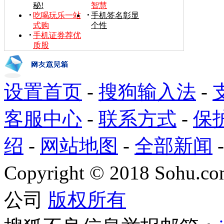
秘!
智慧
吃喝玩乐一站
手机签名彰显
式购
个性
手机证券荐优
质股
设置首页
-
搜狗输入法
-
客服中心
-
联系方式
-
保
绍
-
网站地图
-
全部新闻
Copyright
©
2018 Sohu.com
公司
版权所有