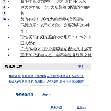
超小排量动力解析 上汽打造自强“蓝芯”
更大更宜家 一汽-大众蔚领顶配版实拍解
析
颜值有提升 斯柯达新款明锐官图赏析
不想追尾？老司机都说一定要远离这6种
车！
理性买车必须克服的5大“毛病”91.3%的中
国人都有
广汽传祺GS7测试谍照曝光 配大尺寸屏幕
宝沃2017还会火么，会不会重复观致之路
搜狐焦点网
更多 >>
楼盘速查
最新开盘
户型搜索
电子地图
楼盘点评
贷款计算
楼盘动态
购房导航
看房图片
户型图片
装修论坛
装修图库
热销楼盘推荐
更多>>
最新开盘
更多>>