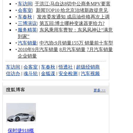
车访间
|
于洪江:马自达8切中公商务MPV要害
会客室
|
新闻TOP10 给北京治堵新政提意见
车春秋
|
发改委发通知 成品油价格再次上调
三博演议
|
第五回:博士哪种变速器更给力?
服务精英
|
东风乘用车曹智：东风风神让“满意
到家”
汽车销量
|
中汽协:9月销量155万 销量前十车型
2010年9月汽车销量
8月汽车销量
7月汽车销量
企业销量
车访间
|
会客室
|
车春秋
|
悟透社
|
超级经销商
信访办
|
魂斗轮
|
金狐谍
|
安全检测
|
汽车视频
更多 >>
保时捷918概