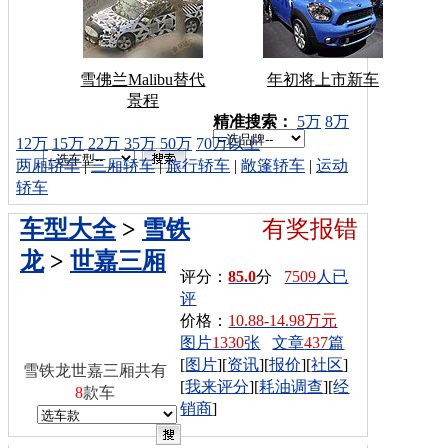
雪佛兰Malibu替代
年初将上市新车
景程
车型搜索：
精准搜索：
5万
8万
12万
15万
22万
35万
50万
70万以上
两厢轿车
|
三厢轿车
|
旅行轿车
|
敞篷轿车
|
运动
轿车
车型大全
>
雪铁
有奖报错
龙
>
世嘉三厢
评分：
85.0
分
7509
人已
评
价格：
10.88-14.98万元
图片
1330
张
文章
437
篇
[
图片
][
资讯
][
报价
][
社区
]
雪铁龙世嘉三厢共有
[
我来评分
][
耗油调查
][
经
8
款车
销商
]