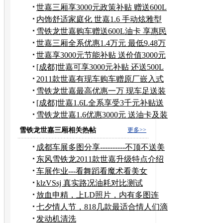
世嘉三厢享3000元政策补贴 赠送600L
油卡
内饰舒适家庭化 世嘉1.6 手动炫雅型
雪铁龙世嘉购车赠送600L油卡 享惠民
补贴
世嘉三厢全系优惠1.4万元 最低9.48万
元
世嘉享3000元节能补贴 送价值3000元
油卡
[成都]世嘉可享3000元补贴 还送500L
汽油
2011款世嘉有现车购车赠原厂嵌入式
导航
雪铁龙世嘉最高优惠一万 现车足送装
潢
[成都]世嘉1.6L全系享受3千元补贴送
油卡
雪铁龙世嘉1.6优惠3000元 送油卡及装
潢
雪铁龙世嘉三厢相关热帖
更多>>
成都车展多图分享----------不顶不送美
女
东风雪铁龙2011款世嘉升级特点介绍
车展作业---看舞蹈看魔术看美女
klzVSsj 真实路况油耗对比测试
放血申精，上LD照片，内有多图连
载！
七夕情人节，818几款最适合情人们滴
靓车~~
发动机清洗