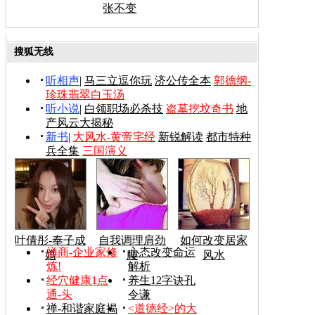
张不变
搜狐无线
听相声
|
马三立逗你玩
济公传全本
郭德纲-
珍珠翡翠白玉汤
听小说
|
白领职场必杀技
盗墓挖坟奇书
地
产风云大揭秘
新书
|
大风水-黄帝宅经
新锐解读
都市特种
兵全集
三国演义
叶倩彤-奉子成
自我调理肩劲
如何改变居家
禅商-企业家修
心态改变命运
婚
腰
风水
炼!
解析
经穴健康1点
养生12字诀孔
通-头
令谦
禅-和谐家庭揭
<道德经>的大