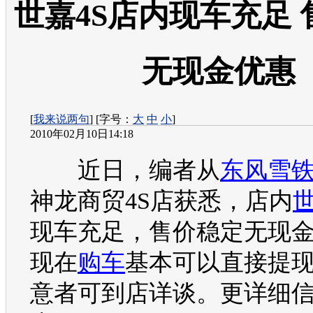
世嘉4S店内现车充足
无现金优惠
[
我来说两句
] [字号：
大
中
小
]
2010年02月10日14:18
近日，编者从
东风雪
神龙商贸4S店获悉，店内
现车充足，售价稳定无现
现在
购车
基本可以直接提
意者可到店详谈。更详细