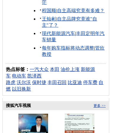
茫
程国顺
|
自主高端究竟有多难？
王灿彬
|
自主品牌究竟谁"自
主"了？
现代新能源汽车
|
丰田定明年汽
车销量
每年购车指标将动态调整
|
管欣
教授
热点标签：
一汽大众
本田
油价上涨
新能源
车
电动车
凯泽西
路虎
沃尔沃
保时捷
丰田召回
比亚迪
停车费
自
燃
以旧换新
搜狐汽车视频
更多 >>