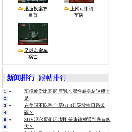
逃逸投案算
上网可申请
自首
车牌
足球名宿车
祸亡
新闻排行
跟帖排行
车模偏爱比基尼 巨乳长腿性感身材诱惑十
足
在美国不吃香 全新GL8升级欲抢日系饭
碗？
SUV没它甭想玩越野 差速锁神通到底有多
大？