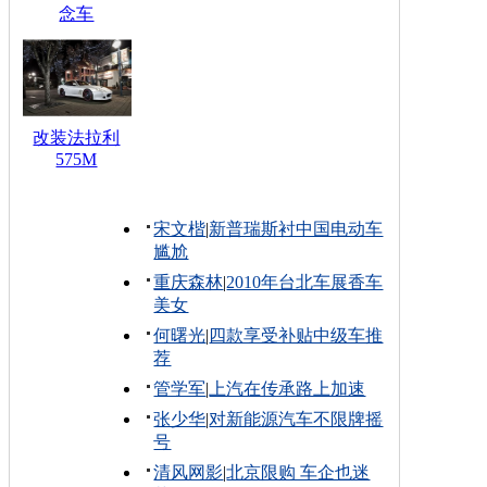
念车
改装法拉利
575M
宋文楷
|
新普瑞斯衬中国电动车
尴尬
重庆森林
|
2010年台北车展香车
美女
何曙光
|
四款享受补贴中级车推
荐
管学军
|
上汽在传承路上加速
张少华
|
对新能源汽车不限牌摇
号
清风网影
|
北京限购 车企也迷