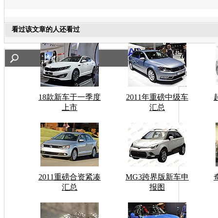
看过该文章的人还看过
18款新车于一季度
2011年重磅中级车
上市
汇总
2011重磅合资紧凑
MG3跨界版新车申
汇总
报图