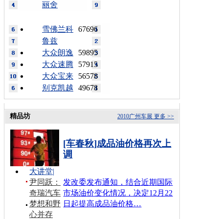
丽舍
雪佛兰科
67696
鲁兹
大众朗逸
59895
大众速腾
57915
大众宝来
56578
别克凯越
49678
精品坊
2010广州车展
更多 >>
[车春秋]成品油价格再次上
调
大讲堂
|
尹同跃：
发改委发布通知，结合近期国际
奇瑞汽车
市场油价变化情况，决定12月22
梦想和野
日起提高成品油价格…
心并存