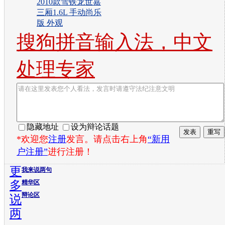
2010款雪铁龙世嘉
三厢1.6L 手动尚乐
版 外观
搜狗拼音输入法，中文
处理专家
隐藏地址
设为辩论话题
*欢迎您
注册
发言。请点击右上角
“新用
户注册”
进行注册！
更
我来说两句
多
精华区
辩论区
说
两