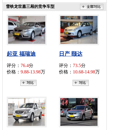
雪铁龙世嘉三厢的竞争车型
起亚 福瑞迪
日产 颐达
评分：
76.4
分
评分：
73.5
分
价格：
9.88-13.98
万
价格：
10.68-14.98
万