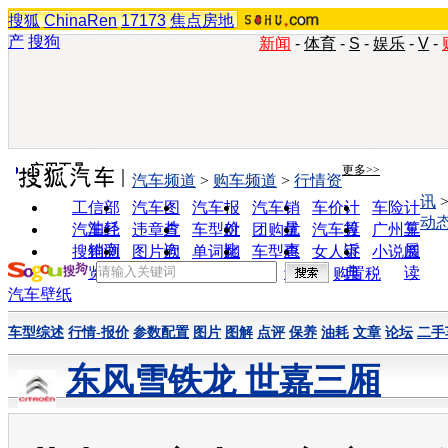
搜狐
ChinaRen
17173
焦点房地
产
搜狗
新闻
-
体育
-
S
-
娱乐
-
V
-
实用工具
更多>>
汽车频道
>
购车频道
>
行情资
讯
工信部
汽车图
汽车报
汽车销
车价计
车险计
动
油耗
片
价
量
算
算
汽车经
违章查
车型对
团购优
汽车投
广州车
销商
询
比
惠
诉
展
搜狗浏
图片欣
单词翻
车型查
女人宝
小说阅
览器
赏
译
询
典
读
购置税
汽车壁纸
车型综述
行情-报价
参数配置
图片
图解
点评
保养
油耗
文章
论坛
二手
东风雪铁龙 世嘉三厢