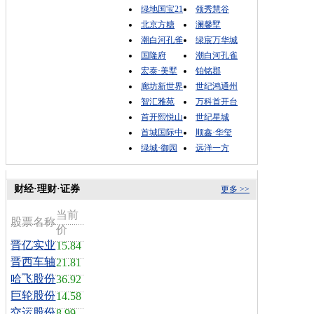
绿地国宝21
领秀慧谷
北京方糖
澜馨墅
潮白河孔雀
绿宸万华城
国隆府
潮白河孔雀
宏泰·美墅
铂铭郡
廊坊新世界
世纪鸿通州
智汇雅苑
万科首开台
首开熙悦山
世纪星城
首城国际中
顺鑫·华玺
绿城·御园
远洋一方
财经·理财·证券
更多 >>
当前
股票名称
价
晋亿实业
15.84
晋西车轴
21.81
哈飞股份
36.92
巨轮股份
14.58
交运股份
8.99