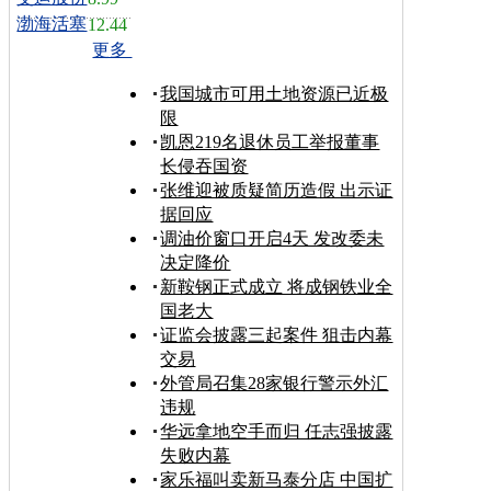
渤海活塞
12.44
更多
我国城市可用土地资源已近极
限
凯恩219名退休员工举报董事
长侵吞国资
张维迎被质疑简历造假 出示证
据回应
调油价窗口开启4天 发改委未
决定降价
新鞍钢正式成立 将成钢铁业全
国老大
证监会披露三起案件 狙击内幕
交易
外管局召集28家银行警示外汇
违规
华远拿地空手而归 任志强披露
失败内幕
家乐福叫卖新马泰分店 中国扩