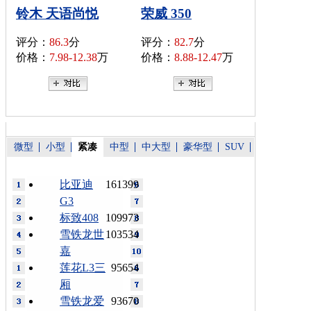
铃木 天语尚悦
荣威 350
评分：
86.3
分
评分：
82.7
分
价格：
7.98-12.38
万
价格：
8.88-12.47
万
微型
小型
紧凑
中型
中大型
豪华型
SUV
比亚迪
161399
G3
标致408
109973
雪铁龙世
103534
嘉
莲花L3三
95654
厢
雪铁龙爱
93670