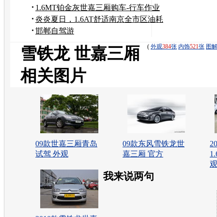
1.6MT铂金灰世嘉三厢购车-行车作业
炎炎夏日，1.6AT舒适南京全市区油耗
邯郸自驾游
(
外观
384
张
内饰
521
张
图
雪铁龙 世嘉三厢
相关图片
09款世嘉三厢青岛
09款东风雪铁龙世
2
试驾 外观
嘉三厢 官方
1
我来说两句