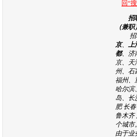
回“
招
（兼职
招聘
京
、
上
都
、济
京、天
州、石
福州、
哈尔滨
岛、长
肥 长春
鲁木齐 
个城市
由于业