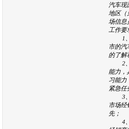
汽车现
地区（
场信息
工作要
1、
市的汽
的了解
2、
能力，
习能力
紧急任
3、
市场经
先；
4、