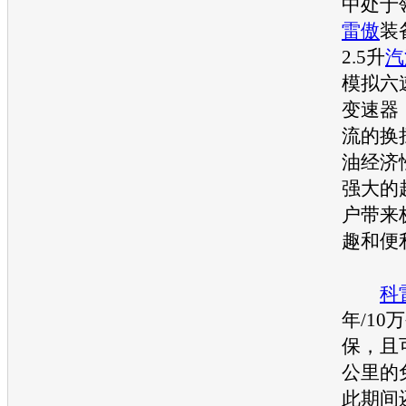
中处于
雷傲
装
2.5升
汽
模拟六
变速器
流的换
油经济
强大的
户带来
趣和便
科
年/1
保，且
公里的
此期间