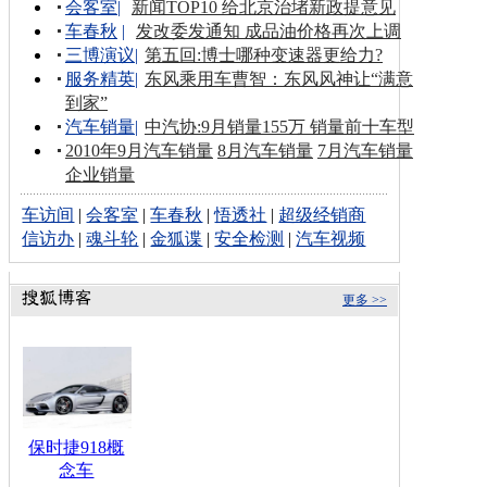
会客室
|
新闻TOP10 给北京治堵新政提意见
车春秋
|
发改委发通知 成品油价格再次上调
三博演议
|
第五回:博士哪种变速器更给力?
服务精英
|
东风乘用车曹智：东风风神让“满意
到家”
汽车销量
|
中汽协:9月销量155万 销量前十车型
2010年9月汽车销量
8月汽车销量
7月汽车销量
企业销量
车访间
|
会客室
|
车春秋
|
悟透社
|
超级经销商
信访办
|
魂斗轮
|
金狐谍
|
安全检测
|
汽车视频
更多 >>
保时捷918概
念车