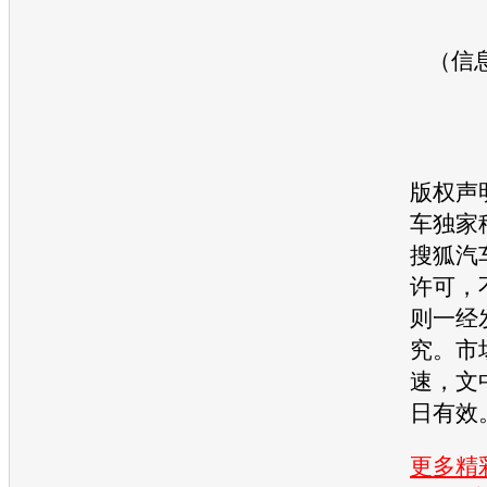
（信
版权声
车独家
搜狐汽
许可，
则一经
究。市
速，文
日有效
更多精彩