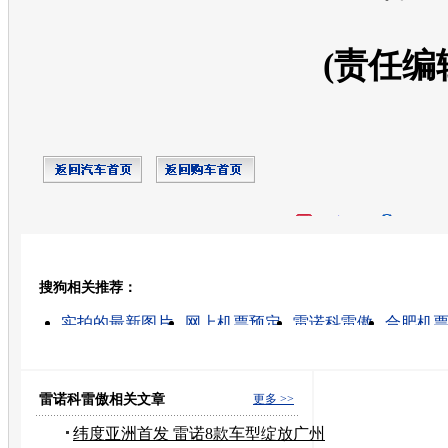
(责任编
开心网
人人网
豆瓣
搜狗相关推荐：
转发至：
实拍的最新图片
网上机票预定
雷诺科雷傲
合肥机
实拍的高清视频
上海到雷诺机票预定
实拍新建造的
实拍素材
车祸实拍
街头实拍
雷诺科雷傲相关文章
更多 >>
纬度亚洲首发 雷诺8款车型绽放广州