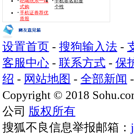
吃喝玩乐一站
手机签名彰显
式购
个性
手机证券荐优
质股
设置首页
-
搜狗输入法
-
客服中心
-
联系方式
-
保
绍
-
网站地图
-
全部新闻
Copyright
©
2018 Sohu.com
公司
版权所有
搜狐不良信息举报邮箱：