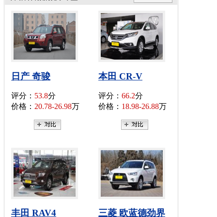
日产 奇骏
本田 CR-V
评分：
53.8
分
评分：
66.2
分
价格：
20.78-26.98
万
价格：
18.98-26.88
万
丰田 RAV4
三菱 欧蓝德劲界