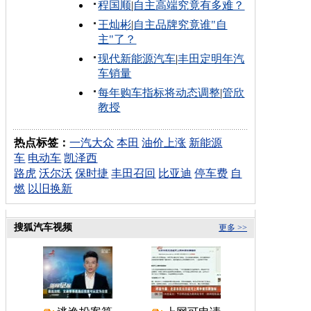
程国顺
|
自主高端究竟有多难？
王灿彬
|
自主品牌究竟谁"自
主"了？
现代新能源汽车
|
丰田定明年汽
车销量
每年购车指标将动态调整
|
管欣
教授
热点标签：
一汽大众
本田
油价上涨
新能源
车
电动车
凯泽西
路虎
沃尔沃
保时捷
丰田召回
比亚迪
停车费
自
燃
以旧换新
搜狐汽车视频
更多 >>