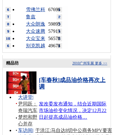
雪佛兰科
67696
鲁兹
大众朗逸
59895
大众速腾
57915
大众宝来
56578
别克凯越
49678
精品坊
2010广州车展
更多 >>
[车春秋]成品油价格再次上
调
大讲堂
|
尹同跃：
发改委发布通知，结合近期国际
奇瑞汽车
市场油价变化情况，决定12月22
梦想和野
日起提高成品油价格…
心并存
车访间
|
于洪江:马自达8切中公商务MPV要害