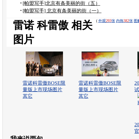
台上观望美景
[帕盟写手]北京有条美丽的街（五）
——风水宝地
[帕盟写手] 北京有条美丽的街（一）
(
外观
293
张
内饰
382
张
图
雷诺 科雷傲 相关
图片
雷诺科雷傲BOSE限
雷诺科雷傲BOSE限
2
量版上市现场图片
量版上市现场图片
试
其它
其它
2
我来说两句