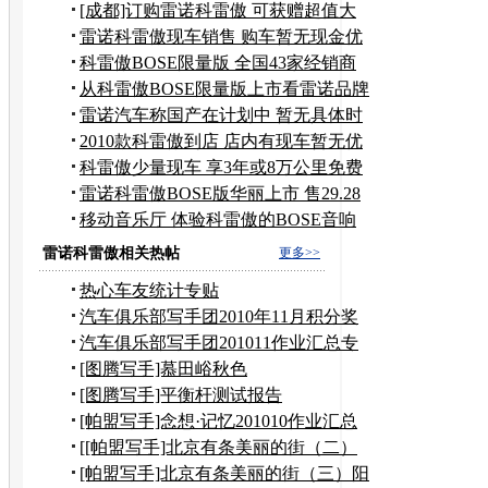
车展
[成都]订购雷诺科雷傲 可获赠超值大
礼包
雷诺科雷傲现车销售 购车暂无现金优
惠
科雷傲BOSE限量版 全国43家经销商
上市
从科雷傲BOSE限量版上市看雷诺品牌
营销
雷诺汽车称国产在计划中 暂无具体时
间表
2010款科雷傲到店 店内有现车暂无优
惠
科雷傲少量现车 享3年或8万公里免费
保养
雷诺科雷傲BOSE版华丽上市 售29.28
万元
移动音乐厅 体验科雷傲的BOSE音响
系统
雷诺科雷傲相关热帖
更多>>
热心车友统计专贴
汽车俱乐部写手团2010年11月积分奖
励申请
汽车俱乐部写手团201011作业汇总专
贴
[图腾写手]慕田峪秋色
[图腾写手]平衡杆测试报告
[帕盟写手]念想·记忆201010作业汇总
[[帕盟写手]北京有条美丽的街（二）
到奶奶家作客
[帕盟写手]北京有条美丽的街（三）阳