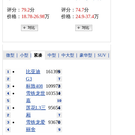
评分：
79.2
分
评分：
74.7
分
价格：
18.78-26.98
万
价格：
24.9-37.4
万
微型
小型
紧凑
中型
中大型
豪华型
SUV
比亚迪
161399
G3
标致408
109973
雪铁龙世
103534
嘉
莲花L3三
95654
厢
雪铁龙爱
93670
丽舍