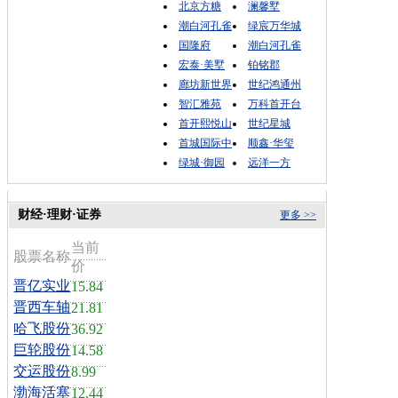
北京方糖
澜馨墅
潮白河孔雀
绿宸万华城
国隆府
潮白河孔雀
宏泰·美墅
铂铭郡
廊坊新世界
世纪鸿通州
智汇雅苑
万科首开台
首开熙悦山
世纪星城
首城国际中
顺鑫·华玺
绿城·御园
远洋一方
财经·理财·证券
更多 >>
当前
股票名称
价
晋亿实业
15.84
晋西车轴
21.81
哈飞股份
36.92
巨轮股份
14.58
交运股份
8.99
渤海活塞
12.44