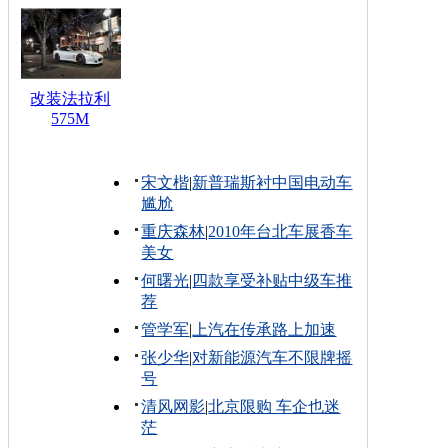
改装法拉利
575M
宋文楷
|
新普瑞斯衬中国电动车
尴尬
重庆森林
|
2010年台北车展香车
美女
何曙光
|
四款享受补贴中级车推
荐
管学军
|
上汽在传承路上加速
张少华
|
对新能源汽车不限牌摇
号
清风网影
|
北京限购 车企也迷
茫