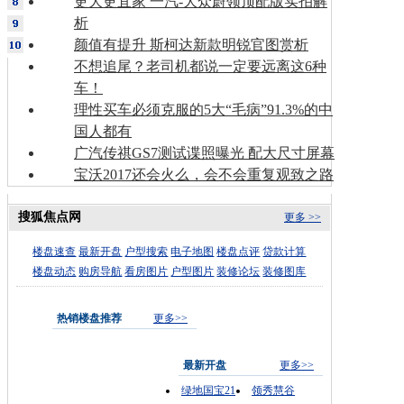
更大更宜家 一汽-大众蔚领顶配版实拍解
析
颜值有提升 斯柯达新款明锐官图赏析
不想追尾？老司机都说一定要远离这6种
车！
理性买车必须克服的5大“毛病”91.3%的中
国人都有
广汽传祺GS7测试谍照曝光 配大尺寸屏幕
宝沃2017还会火么，会不会重复观致之路
搜狐焦点网
更多 >>
楼盘速查
最新开盘
户型搜索
电子地图
楼盘点评
贷款计算
楼盘动态
购房导航
看房图片
户型图片
装修论坛
装修图库
热销楼盘推荐
更多>>
最新开盘
更多>>
绿地国宝21
领秀慧谷