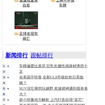
逃逸投案算
上网可申请
自首
车牌
足球名宿车
祸亡
新闻排行
跟帖排行
车模偏爱比基尼 巨乳长腿性感身材诱惑十
足
在美国不吃香 全新GL8升级欲抢日系饭
碗？
SUV没它甭想玩越野 差速锁神通到底有多
大？
超小排量动力解析 上汽打造自强“蓝芯”