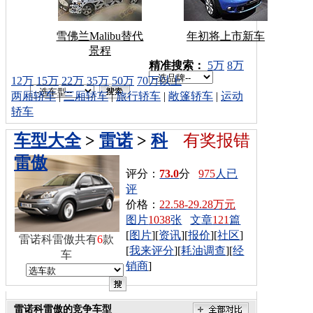
雪佛兰Malibu替代
年初将上市新车
景程
车型搜索：
精准搜索：
5万
8万
12万
15万
22万
35万
50万
70万以上
两厢轿车
|
三厢轿车
|
旅行轿车
|
敞篷轿车
|
运动
轿车
车型大全
>
雷诺
>
科
有奖报错
雷傲
评分：
73.0
分
975
人已
评
价格：
22.58-29.28万元
图片
1038
张
文章
121
篇
[
图片
][
资讯
][
报价
][
社区
]
雷诺科雷傲共有
6
款
[
我来评分
][
耗油调查
][
经
车
销商
]
雷诺科雷傲的竞争车型