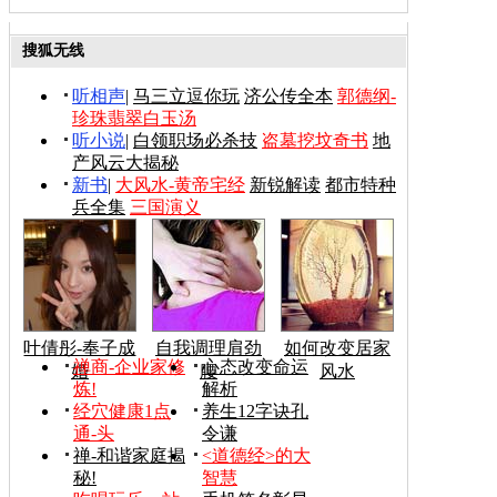
搜狐无线
听相声
|
马三立逗你玩
济公传全本
郭德纲-
珍珠翡翠白玉汤
听小说
|
白领职场必杀技
盗墓挖坟奇书
地
产风云大揭秘
新书
|
大风水-黄帝宅经
新锐解读
都市特种
兵全集
三国演义
叶倩彤-奉子成
自我调理肩劲
如何改变居家
禅商-企业家修
心态改变命运
婚
腰
风水
炼!
解析
经穴健康1点
养生12字诀孔
通-头
令谦
禅-和谐家庭揭
<道德经>的大
秘!
智慧