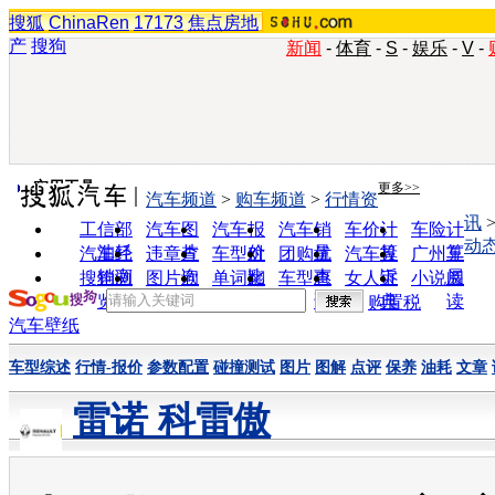
搜狐
ChinaRen
17173
焦点房地
产
搜狗
新闻
-
体育
-
S
-
娱乐
-
V
-
实用工具
更多>>
汽车频道
>
购车频道
>
行情资
讯
工信部
汽车图
汽车报
汽车销
车价计
车险计
动
油耗
片
价
量
算
算
汽车经
违章查
车型对
团购优
汽车投
广州车
销商
询
比
惠
诉
展
搜狗浏
图片欣
单词翻
车型查
女人宝
小说阅
览器
赏
译
询
典
读
购置税
汽车壁纸
车型综述
行情-报价
参数配置
碰撞测试
图片
图解
点评
保养
油耗
文章
雷诺 科雷傲