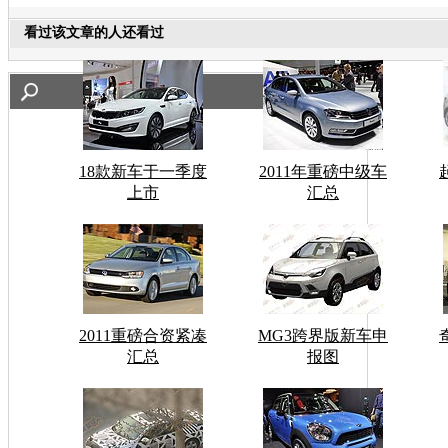
看过该文章的人还看过
18款新车于一季度
2011年重磅中级车
上市
汇总
2011重磅合资紧凑
MG3跨界版新车申
汇总
报图