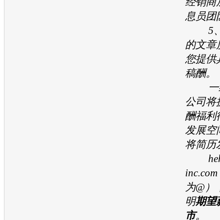
经销商
息员团
5、
的文章
您提供
稿酬。
一经
公司将
酬福利
发展空
将简历
hehe
inc.
为@）
明
期望
市
。