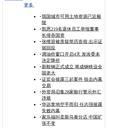
更多
我国城市可用土地资源已近极
限
凯恩219名退休员工举报董事
长侵吞国资
张维迎被质疑简历造假 出示证
据回应
调油价窗口开启4天 发改委未
决定降价
新鞍钢正式成立 将成钢铁业全
国老大
证监会披露三起案件 狙击内幕
交易
外管局召集28家银行警示外汇
违规
华远拿地空手而归 任志强披露
失败内幕
家乐福叫卖新马泰分店 中国扩
张不变