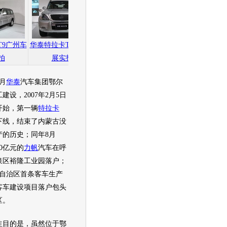
T9广州车
华泰特拉卡T9广州车
华泰特拉卡T9广州车
华泰特拉卡T9广州
拍
展实拍
展实拍
展实拍
月
华泰
汽车集团鄂尔
建设，2007年2月5日
开始，第一辆
特拉卡
下线，结束了内蒙古没
产的历史；同年8月
0亿元的
力帆
汽车在呼
泉区裕隆工业园落户；
月，自治区首条客车生产
客车建设项目落户包头
区。
目的是，虽然位于鄂