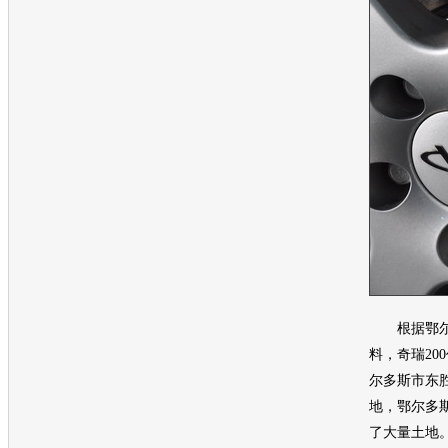
根据鄂尔
料，
奇瑞
2
尔多斯市东
地，鄂尔多
了大量土地