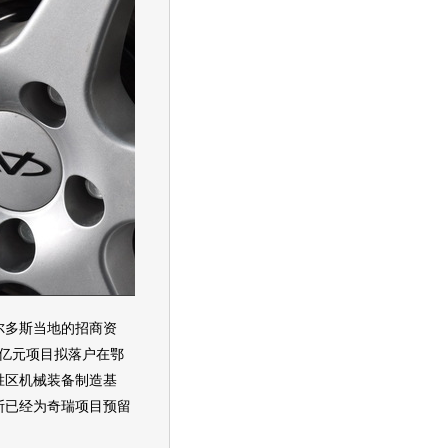
多斯当地的招商资
00亿元项目拟落户在鄂
胜区机械装备制造基
斯已经为
奇瑞
项目预留
。