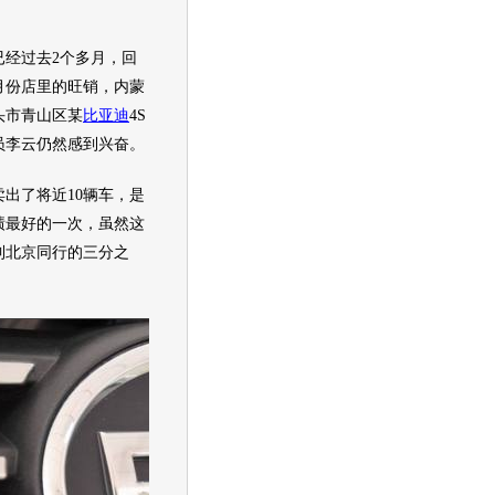
过去2个多月，回
月份店里的旺销，内蒙
头市青山区某
比亚迪
4S
员李云仍然感到兴奋。
了将近10辆车，是
绩最好的一次，虽然这
到北京同行的三分之