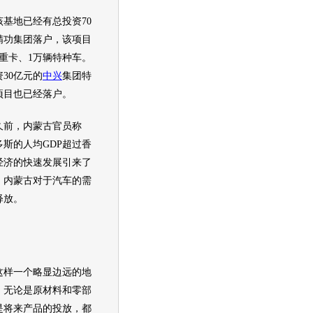
地已经有总投资70
精功集团落户，该项目
重卡、1万辆特种车。
30亿元的
中兴
集团特
项目也已经落户。
前，内蒙古官员称
尔多斯的人均GDP超过香
经济的快速发展引来了
。内蒙古对于汽车的需
释放。
这样一个略显边远的地
，无论是原材料和零部
是将来产品的投放，都