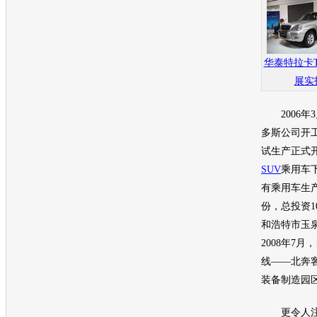
华泰特拉卡
展实
2006年3
多斯公司开工
试生产正式
SUV
乘用车
有乘用车生
份，总投资1
和浩特市玉
2008年7
线——北奔
装备制造园
更令人注