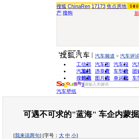
搜狐
ChinaRen
17173
焦点房地
产
搜狗
实用工具
汽车频道
>
汽车评
工信部
汽车图
汽车报
汽
油耗
片
价
汽车经
违章查
车型对
团
销商
询
比
搜狗浏
图片欣
单词翻
车
览器
赏
译
汽车壁纸
可遇不可求的"蓝海" 车企内蒙
[
我来说两句
] [字号：
大
中
小
]