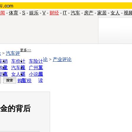
新闻
-
体育
-
S
-
娱乐
-
V
-
财经
-
IT
-
汽车
-
房产
-
家居
-
女人
-
视
更多>>
论
>
汽车评
论
>
产业评论
车销
车价计
车险计
量
算
算
购优
汽车投
广州车
惠
诉
展
型查
女人宝
小说阅
询
典
读
购置税
掘金的背后