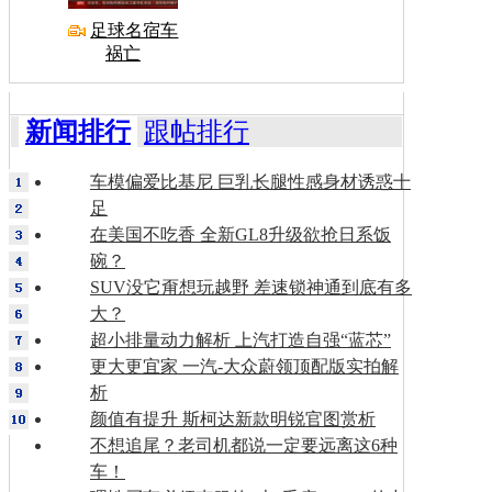
足球名宿车
祸亡
新闻排行
跟帖排行
车模偏爱比基尼 巨乳长腿性感身材诱惑十
足
在美国不吃香 全新GL8升级欲抢日系饭
碗？
SUV没它甭想玩越野 差速锁神通到底有多
大？
超小排量动力解析 上汽打造自强“蓝芯”
更大更宜家 一汽-大众蔚领顶配版实拍解
析
颜值有提升 斯柯达新款明锐官图赏析
不想追尾？老司机都说一定要远离这6种
车！