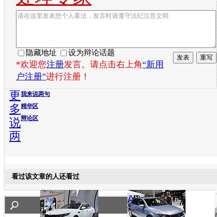
隐藏地址
设为辩论话题
*欢迎您
注册
发言。请点击右上角
“新用
户注册”
进行注册！
更
我来说两句
多
精华区
辩论区
说
两
看过该文章的人还看过