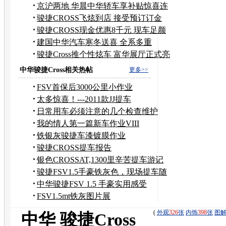
连
京沪两地 华晨中华轿车享补贴惊喜连
连
骏捷CROSS飞炫到店 接受预订订金
5000元
骏捷CROSS现金优惠8千元 现车足颜
色全
建国中华汽车寒冬送喜 全系多重
约“惠”
骏捷Cross推个性炫车 富华展厅正式亮
相
中华骏捷Cross相关热帖
更多>>
FSV首保后3000公里小作业
太多惊喜！---2011款JJ提车
日常用车必须注意的几个检查维护
我的情人第一篇新车作业VIII
铁银灰骏捷车漆镀膜作业
骏捷CROSS提车报告
银色CROSSAT,1300里辛苦提车游记
骏捷FSV1.5手豪铁灰色，现场提车随
便拍！！！！
中华骏捷FSV 1.5 手豪实用感受
！！！！！！
FSV1.5mt铁灰图片展
览！！！！！！！！！
(
外观
326
张
内饰
398
张
图
中华 骏捷Cross