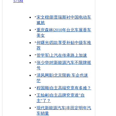
575M
宋文楷
|
新普瑞斯衬中国电动车
尴尬
重庆森林
|
2010年台北车展香车
美女
何曙光
|
四款享受补贴中级车推
荐
管学军
|
上汽在传承路上加速
张少华
|
对新能源汽车不限牌摇
号
清风网影
|
北京限购 车企也迷
茫
程国顺
|
自主高端究竟有多难？
王灿彬
|
自主品牌究竟谁"自
主"了？
现代新能源汽车
|
丰田定明年汽
车销量