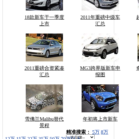
18款新车于一季度
2011年重磅中级车
上市
汇总
2011重磅合资紧凑
MG3跨界版新车申
汇总
报图
雪佛兰Malibu替代
年初将上市新车
景程
车型搜索：
精准搜索：
5万
8万
12万
15万
22万
35万
50万
70万以上