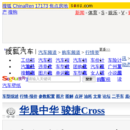
搜狐
ChinaRen
17173
焦点房地
产
搜狗
新闻
-
体育
-
S
-
娱乐
-
V
-
实用工具
更多>>
汽车频道
>
购车频道
>
行情资
讯
工信部
汽车图
汽车报
汽车销
车价计
车险计
动
油耗
片
价
量
算
算
汽车经
违章查
车型对
团购优
汽车投
广州车
销商
询
比
惠
诉
展
搜狗浏
图片欣
单词翻
车型查
女人宝
小说阅
览器
赏
译
询
典
读
购置税
汽车壁纸
车型综述
行情-报价
参数配置
图片
图解
点评
油耗
文章
论坛
二手车
底
华晨中华 骏捷Cross