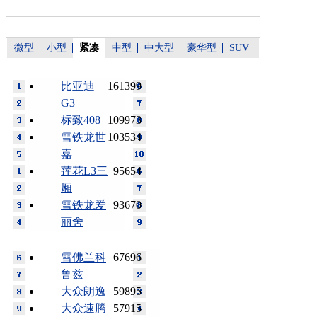
微型
小型
紧凑
中型
中大型
豪华型
SUV
比亚迪
161399
G3
标致408
109973
雪铁龙世
103534
嘉
莲花L3三
95654
厢
雪铁龙爱
93670
丽舍
雪佛兰科
67696
鲁兹
大众朗逸
59895
大众速腾
57915