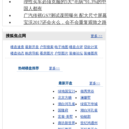
理性买车必须克服的5大“毛病”91.3%的中
国人都有
广汽传祺GS7测试谍照曝光 配大尺寸屏幕
宝沃2017还会火么，会不会重复观致之路
搜狐焦点网
更多 >>
楼盘速查
最新开盘
户型搜索
电子地图
楼盘点评
贷款计算
楼盘动态
购房导航
看房图片
户型图片
装修论坛
装修图库
热销楼盘推荐
更多>>
最新开盘
更多>>
绿地国宝21
领秀慧谷
北京方糖
澜馨墅
潮白河孔雀
绿宸万华城
国隆府
潮白河孔雀
宏泰·美墅
铂铭郡
廊坊新世界
世纪鸿通州