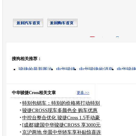
开心网
人人网
豆瓣
搜狗相关推荐：
转发至：
骏捷的最新图片
中华骏捷
中华骏捷的消息
中华骏捷c
中华的最新图片
中华骏捷frv
华晨中华汽车
二手中
骏捷cross
中华汽车售价
中华骏捷Cross相关文章
更多 >>
特别包销车：特别的价格将打动特别
的你
骏捷CROSS现车多颜色全 购车优惠
8000元
中控台整合优化 骏捷Cross 1.5手动豪
华
[成都]建国中华骏捷CROSS 享3000元
补贴
京沪两地 华晨中华轿车享补贴惊喜连