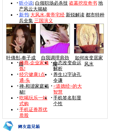
听小说
|
白领职场必杀技
盗墓挖坟奇书
地
产风云大揭秘
新书
|
大风水-黄帝宅经
新锐解读
都市特种
兵全集
三国演义
叶倩彤-奉子成
自我调理肩劲
如何改变居家
禅商-企业家修
心态改变命运
婚
腰
风水
炼!
解析
经穴健康1点
养生12字诀孔
通-头
令谦
禅-和谐家庭揭
<道德经>的大
秘!
智慧
吃喝玩乐一站
手机签名彰显
式购
个性
手机证券荐优
质股