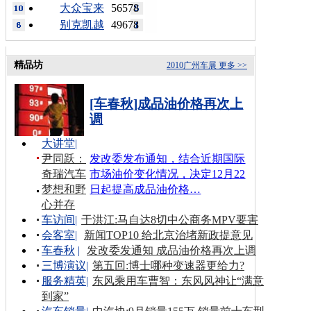
大众宝来
56578
别克凯越
49678
精品坊
2010广州车展
更多 >>
[车春秋]成品油价格再次上
调
大讲堂
|
尹同跃：
发改委发布通知，结合近期国际
奇瑞汽车
市场油价变化情况，决定12月22
梦想和野
日起提高成品油价格…
心并存
车访间
|
于洪江:马自达8切中公商务MPV要害
会客室
|
新闻TOP10 给北京治堵新政提意见
车春秋
|
发改委发通知 成品油价格再次上调
三博演议
|
第五回:博士哪种变速器更给力?
服务精英
|
东风乘用车曹智：东风风神让“满意
到家”