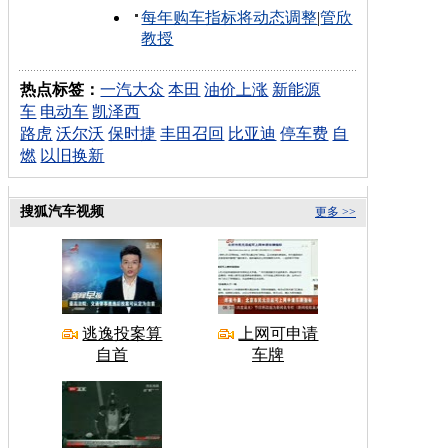
每年购车指标将动态调整
|
管欣
教授
热点标签：
一汽大众
本田
油价上涨
新能源
车
电动车
凯泽西
路虎
沃尔沃
保时捷
丰田召回
比亚迪
停车费
自
燃
以旧换新
搜狐汽车视频
更多 >>
逃逸投案算
上网可申请
自首
车牌