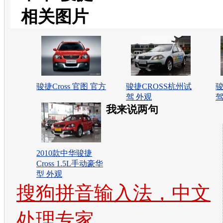
相关图片
骏捷Cross 官图 官方
骏捷CROSS杭州试
骏
驾 外观
驾
我来说两句
2010款中华骏捷
Cross 1.5L手动豪华
型 外观
搜狗拼音输入法，中文
处理专家