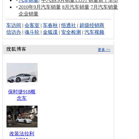
汽车销量
|
中汽协:9月销量155万 销量前十车型
2010年9月汽车销量
8月汽车销量
7月汽车销量
企业销量
车访间
|
会客室
|
车春秋
|
悟透社
|
超级经销商
信访办
|
魂斗轮
|
金狐谍
|
安全检测
|
汽车视频
更多 >>
保时捷918概
念车
改装法拉利