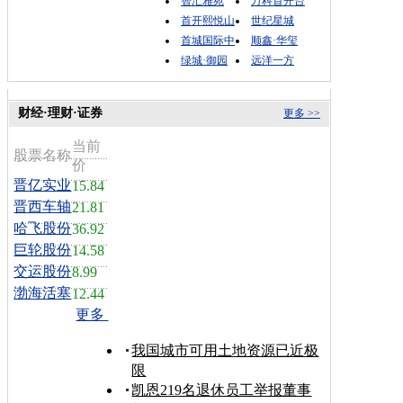
智汇雅苑
万科首开台
首开熙悦山
世纪星城
首城国际中
顺鑫·华玺
绿城·御园
远洋一方
财经·理财·证券
更多 >>
当前
股票名称
价
晋亿实业
15.84
晋西车轴
21.81
哈飞股份
36.92
巨轮股份
14.58
交运股份
8.99
渤海活塞
12.44
更多
我国城市可用土地资源已近极
限
凯恩219名退休员工举报董事