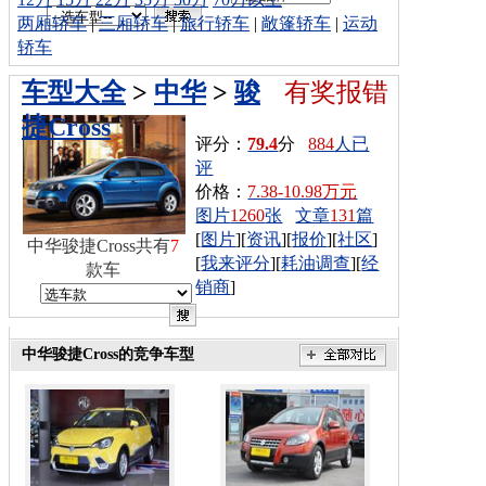
两厢轿车
|
三厢轿车
|
旅行轿车
|
敞篷轿车
|
运动
轿车
车型大全
>
中华
>
骏
有奖报错
捷Cross
评分：
79.4
分
884
人已
评
价格：
7.38-10.98万元
图片
1260
张
文章
131
篇
[
图片
][
资讯
][
报价
][
社区
]
中华骏捷Cross共有
7
[
我来评分
][
耗油调查
][
经
款车
销商
]
中华骏捷Cross的竞争车型