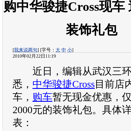
购中华骏捷Cross现车 
装饰礼包
[
我来说两句
] [字号：
大
中
小
]
2010年02月22日11:19
近日，编辑从武汉三环
悉，
中华骏捷Cross
目前店
车，
购车
暂无现金优惠，
2000元的装饰礼包。具体
表：