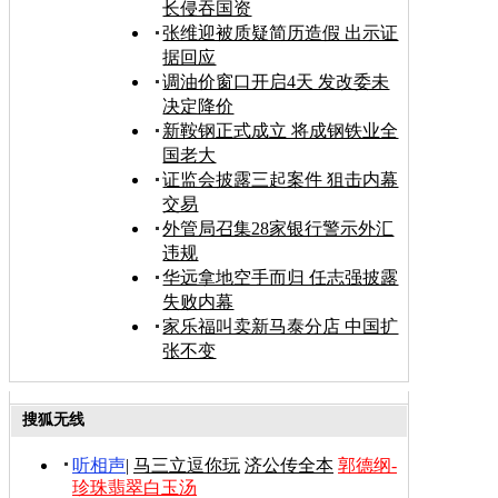
长侵吞国资
张维迎被质疑简历造假 出示证
据回应
调油价窗口开启4天 发改委未
决定降价
新鞍钢正式成立 将成钢铁业全
国老大
证监会披露三起案件 狙击内幕
交易
外管局召集28家银行警示外汇
违规
华远拿地空手而归 任志强披露
失败内幕
家乐福叫卖新马泰分店 中国扩
张不变
搜狐无线
听相声
|
马三立逗你玩
济公传全本
郭德纲-
珍珠翡翠白玉汤