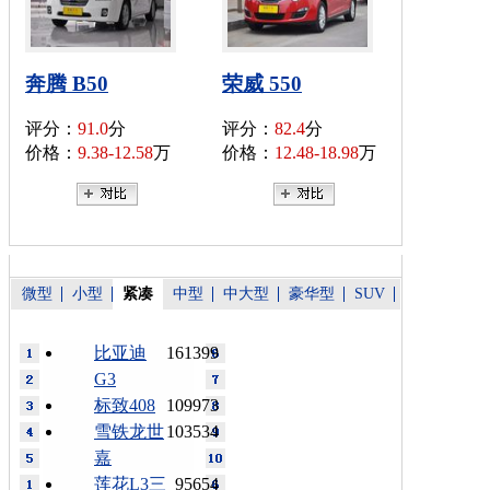
奔腾 B50
荣威 550
评分：
91.0
分
评分：
82.4
分
价格：
9.38-12.58
万
价格：
12.48-18.98
万
微型
小型
紧凑
中型
中大型
豪华型
SUV
比亚迪
161399
G3
标致408
109973
雪铁龙世
103534
嘉
莲花L3三
95654