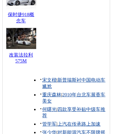
保时捷918概
念车
改装法拉利
575M
宋文楷
|
新普瑞斯衬中国电动车
尴尬
重庆森林
|
2010年台北车展香车
美女
何曙光
|
四款享受补贴中级车推
荐
管学军
|
上汽在传承路上加速
张少华
|
对新能源汽车不限牌摇