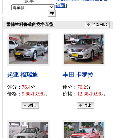
款车
销商
]
雪佛兰科鲁兹的竞争车型
起亚 福瑞迪
丰田 卡罗拉
评分：
76.4
分
评分：
70.2
分
价格：
9.88-13.98
万
价格：
12.38-19.98
万