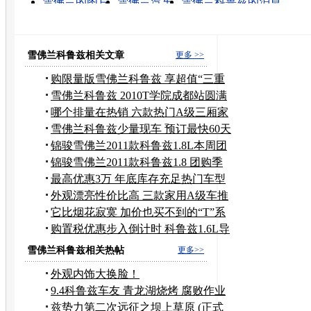
雪佛兰的图片
雪佛兰汽车
雪佛兰科鲁兹的消息
雪佛兰乐风保养
雪佛兰的高清视频
雪佛兰乐驰
雪佛兰景程
雪佛兰乐风汽车
雪佛兰乐风
雪佛兰科鲁兹蓝色
雪佛兰科鲁兹相关文章
更多 >>
购限量版雪佛兰科鲁兹 享超值“三重
礼”
雪佛兰科鲁兹 2010T学院成都站圆满
结束
哪个排量在热销 六款热门A级三厢家
用车
雪佛兰科鲁兹少量现车 预订最快60天
提
锦骏雪佛兰2011款科鲁兹1.8L本周团
购季
锦骏雪佛兰2011款科鲁兹1.8 团购季
最高优惠3万 年底库存充足热门车型
调查
外观漂亮性价比高 三款家用A级车推
荐
它比烟花寂寞 加价也买不到的“T”系
车
购置税优惠步入倒计时 科鲁兹1.6L导
购
雪佛兰科鲁兹相关热帖
更多>>
外观内饰大换脸！
9.4科鲁兹车友 青龙湖烧烤 腐败作业
兹势力第二次远征之坝上草原 (正式