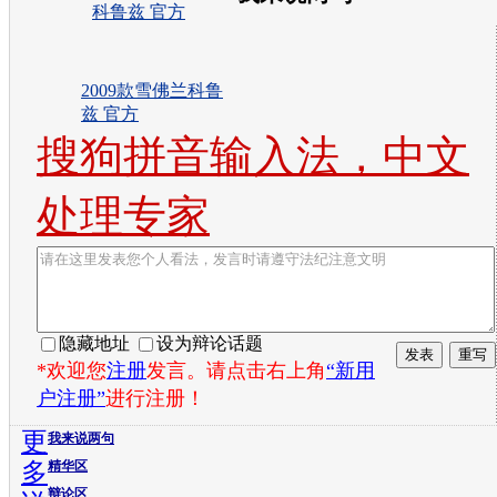
2009款雪佛兰科鲁
兹 官方
搜狗拼音输入法，中文
处理专家
隐藏地址
设为辩论话题
*欢迎您
注册
发言。请点击右上角
“新用
户注册”
进行注册！
更
我来说两句
多
精华区
辩论区