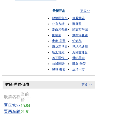
最新开盘
更多>>
绿地国宝21
领秀慧谷
北京方糖
澜馨墅
潮白河孔雀
绿宸万华城
国隆府
潮白河孔雀
宏泰·美墅
铂铭郡
廊坊新世界
世纪鸿通州
智汇雅苑
万科首开台
首开熙悦山
世纪星城
首城国际中
顺鑫·华玺
绿城·御园
远洋一方
财经·理财·证券
更多 >>
当前
股票名称
价
晋亿实业
15.84
晋西车轴
21.81