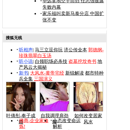
华远拿地空手而归 任志强披露
失败内幕
家乐福叫卖新马泰分店 中国扩
张不变
搜狐无线
听相声
|
马三立逗你玩
济公传全本
郭德纲-
珍珠翡翠白玉汤
听小说
|
白领职场必杀技
盗墓挖坟奇书
地
产风云大揭秘
新书
|
大风水-黄帝宅经
新锐解读
都市特种
兵全集
三国演义
叶倩彤-奉子成
自我调理肩劲
如何改变居家
禅商-企业家修
心态改变命运
婚
腰
风水
炼!
解析