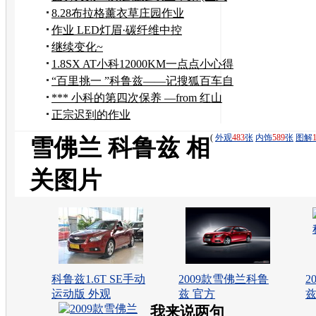
版）
8.28布拉格薰衣草庄园作业
作业 LED灯眉·碳纤维中控
继续变化~
1.8SX AT小科12000KM一点点小心得
“百里挑一 ”科鲁兹——记搜狐百车自
驾游邯郸
*** 小科的第四次保养 —from 红山
***
正宗迟到的作业
(
外观
483
张
内饰
589
张
图解
雪佛兰 科鲁兹 相
关图片
科鲁兹1.6T SE手动
2009款雪佛兰科鲁
2
运动版 外观
兹 官方
兹
我来说两句