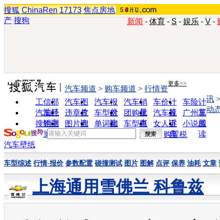
搜狐
ChinaRen
17173
焦点房地
产
搜狗
新闻
-
体育
-
S
-
娱乐
-
V
-
实用工具
更多>>
汽车频道
>
购车频道
>
行情资
讯
工信部
汽车图
汽车报
汽车销
车价计
车险计
动
油耗
片
价
量
算
算
汽车经
违章查
车型对
团购优
汽车投
广州车
销商
询
比
惠
诉
展
搜狗浏
图片欣
单词翻
车型查
女人宝
小说阅
览器
赏
译
询
典
读
购置税
汽车壁纸
车型综述
行情-报价
参数配置
碰撞测试
图片
图解
点评
保养
油耗
文章
上海通用雪佛兰 科鲁兹