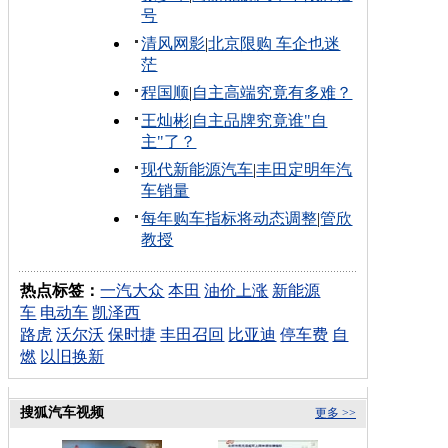
号
清风网影
|
北京限购 车企也迷
茫
程国顺
|
自主高端究竟有多难？
王灿彬
|
自主品牌究竟谁"自
主"了？
现代新能源汽车
|
丰田定明年汽
车销量
每年购车指标将动态调整
|
管欣
教授
热点标签：
一汽大众
本田
油价上涨
新能源
车
电动车
凯泽西
路虎
沃尔沃
保时捷
丰田召回
比亚迪
停车费
自
燃
以旧换新
搜狐汽车视频
更多 >>