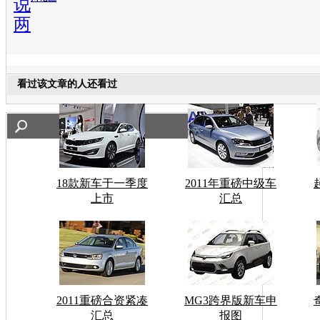
说
两
看过该文章的人还看过
18款新车于一季度
2011年重磅中级车
上市
汇总
2011重磅合资紧凑
MG3跨界版新车申
汇总
报图