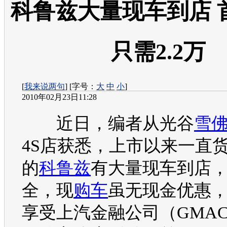
科鲁兹大量现车到店 
只需2.2万
[
我来说两句
] [字号：
大
中
小
]
2010年02月23日11:28
近日，编者从光谷
雪
4S店获悉，上市以来一直
的
科鲁兹
有大量现车到店
全，现
购车
虽无现金优惠
享受上汽金融公司（GMA