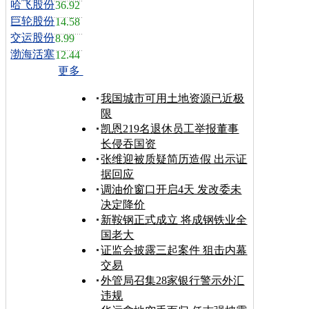
哈飞股份
36.92
巨轮股份
14.58
交运股份
8.99
渤海活塞
12.44
更多
我国城市可用土地资源已近极
限
凯恩219名退休员工举报董事
长侵吞国资
张维迎被质疑简历造假 出示证
据回应
调油价窗口开启4天 发改委未
决定降价
新鞍钢正式成立 将成钢铁业全
国老大
证监会披露三起案件 狙击内幕
交易
外管局召集28家银行警示外汇
违规