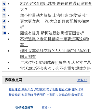
SUV没它甭想玩越野 差速锁神通到底有多
大？
超小排量动力解析 上汽打造自强“蓝芯”
更大更宜家 一汽-大众蔚领顶配版实拍解
析
颜值有提升 斯柯达新款明锐官图赏析
不想追尾？老司机都说一定要远离这6种
车！
理性买车必须克服的5大“毛病”91.3%的中
国人都有
广汽传祺GS7测试谍照曝光 配大尺寸屏幕
宝沃2017还会火么，会不会重复观致之路
搜狐焦点网
更多 >>
楼盘速查
最新开盘
户型搜索
电子地图
楼盘点评
贷款计算
楼盘动态
购房导航
看房图片
户型图片
装修论坛
装修图库
热销楼盘推荐
更多>>