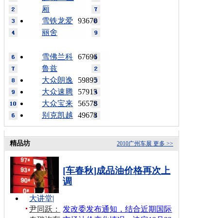
厢
雪铁龙爱
93670
丽舍
雪佛兰科
67696
鲁兹
大众朗逸
59895
大众速腾
57915
大众宝来
56578
别克凯越
49678
精品坊
2010广州车展
更多 >>
[车春秋]成品油价格再次上
调
大讲堂
|
尹同跃：
发改委发布通知，结合近期国际