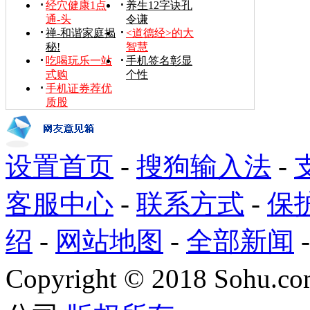
经穴健康1点
养生12字诀孔
通-头
令谦
禅-和谐家庭揭
<道德经>的大
秘!
智慧
吃喝玩乐一站
手机签名彰显
式购
个性
手机证券荐优
质股
设置首页
-
搜狗输入法
-
客服中心
-
联系方式
-
保
绍
-
网站地图
-
全部新闻
Copyright
©
2018 Sohu.com