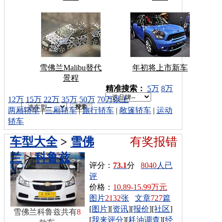
雪佛兰Malibu替代
年初将上市新车
景程
车型搜索：
精准搜索：
5万
8万
12万
15万
22万
35万
50万
70万以上
两厢轿车
|
三厢轿车
|
旅行轿车
|
敞篷轿车
|
运动
轿车
车型大全
>
雪佛
有奖报错
兰
>
科鲁兹
评分：
73.1
分
8040
人已
评
价格：
10.89-15.99万元
图片
2132
张
文章
727
篇
[
图片
][
资讯
][
报价
][
社区
]
雪佛兰科鲁兹共有
8
[
我来评分
][
耗油调查
][
经