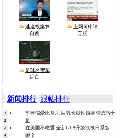
逃逸投案算
上网可申请
自首
车牌
足球名宿车
祸亡
新闻排行
跟帖排行
车模偏爱比基尼 巨乳长腿性感身材诱惑十
足
在美国不吃香 全新GL8升级欲抢日系饭
碗？