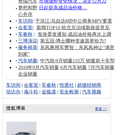
奇瑞汽车
市场油价变化情况，决定12月22
梦想和野
日起提高成品油价格…
心并存
车访间
|
于洪江:马自达8切中公商务MPV要害
会客室
|
新闻TOP10 给北京治堵新政提意见
车春秋
|
发改委发通知 成品油价格再次上调
三博演议
|
第五回:博士哪种变速器更给力?
服务精英
|
东风乘用车曹智：东风风神让“满意
到家”
汽车销量
|
中汽协:9月销量155万 销量前十车型
2010年9月汽车销量
8月汽车销量
7月汽车销量
企业销量
车访间
|
会客室
|
车春秋
|
悟透社
|
超级经销商
信访办
|
魂斗轮
|
金狐谍
|
安全检测
|
汽车视频
更多 >>