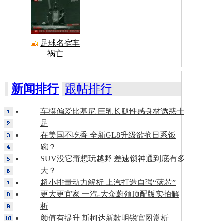
足球名宿车
祸亡
新闻排行
跟帖排行
车模偏爱比基尼 巨乳长腿性感身材诱惑十
足
在美国不吃香 全新GL8升级欲抢日系饭
碗？
SUV没它甭想玩越野 差速锁神通到底有多
大？
超小排量动力解析 上汽打造自强“蓝芯”
更大更宜家 一汽-大众蔚领顶配版实拍解
析
颜值有提升 斯柯达新款明锐官图赏析