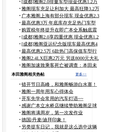
[成都]雅阁2.0排量车型现金优惠1.2万
元
雅阁现车充足让利加大 最高狂降3.2万
元
广本雅阁上海有部分现车 现金优惠2.3
万
最高优惠3万 年底库存充足热门车型
调查
购置税年终提升在即广本全系触底震
撼价
[成都]雅阁2.0享四重优惠 现金优惠1.2
万
[成都]雅阁亚运纪念版现车最高优惠4
万元
最高优惠2.5万 6款热门高保值车型行
情
雅阁2.4LX巨惠2万元 另送8000元大礼
包
雅阁加速致乘客死亡被调查：本田未
回应
本田雅阁相关热帖
更多>>
错开节日高峰，和雅阁畅游白水寨！
雅阁一周年用车心得体会
开车先学会常用的汽车灯语~~
感谢广本立水桥店继续赞助雅阁足球
队！！！
雅阁将满周岁，第一次发作业
德国/丹麦/迪拜印象！
另类提车日记，我就是这么选中这辆