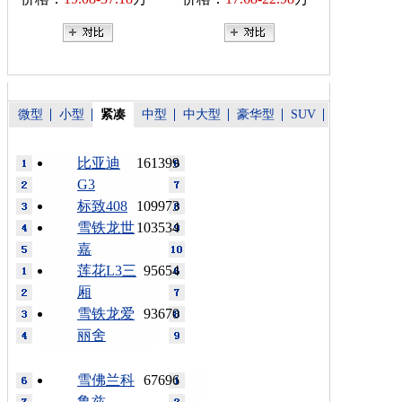
微型
小型
紧凑
中型
中大型
豪华型
SUV
比亚迪
161399
G3
标致408
109973
雪铁龙世
103534
嘉
莲花L3三
95654
厢
雪铁龙爱
93670
丽舍
雪佛兰科
67696
鲁兹