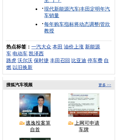
主"了？
现代新能源汽车
|
丰田定明年汽
车销量
每年购车指标将动态调整
|
管欣
教授
热点标签：
一汽大众
本田
油价上涨
新能源
车
电动车
凯泽西
路虎
沃尔沃
保时捷
丰田召回
比亚迪
停车费
自
燃
以旧换新
搜狐汽车视频
更多 >>
逃逸投案算
上网可申请
自首
车牌