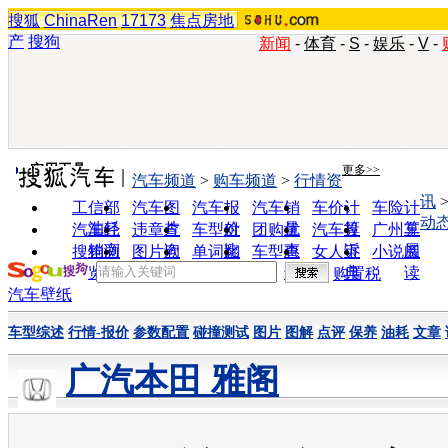
搜狐
ChinaRen
17173
焦点房地
产
搜狗
新闻
-
体育
-
S
-
娱乐
-
V
-
实用工具
更多>>
汽车频道
>
购车频道
>
行情资
讯
工信部
汽车图
汽车报
汽车销
车价计
车险计
动
油耗
片
价
量
算
算
汽车经
违章查
车型对
团购优
汽车投
广州车
销商
询
比
惠
诉
展
搜狗浏
图片欣
单词翻
车型查
女人宝
小说阅
览器
赏
译
询
典
读
购置税
汽车壁纸
车型综述
行情-报价
参数配置
碰撞测试
图片
图解
点评
保养
油耗
文章
广汽本田 雅阁