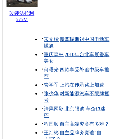
改装法拉利
575M
宋文楷
|
新普瑞斯衬中国电动车
尴尬
重庆森林
|
2010年台北车展香车
美女
何曙光
|
四款享受补贴中级车推
荐
管学军
|
上汽在传承路上加速
张少华
|
对新能源汽车不限牌摇
号
清风网影
|
北京限购 车企也迷
茫
程国顺
|
自主高端究竟有多难？
王灿彬
|
自主品牌究竟谁"自