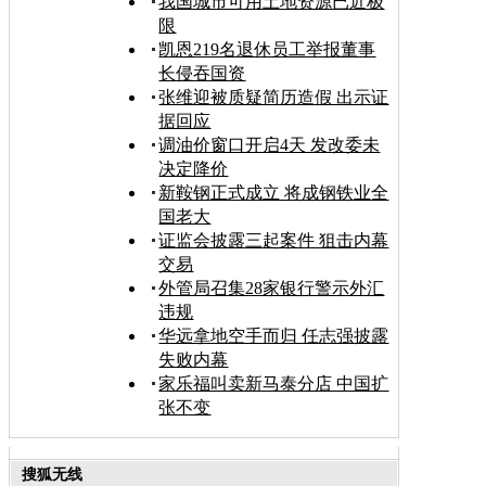
我国城市可用土地资源已近极
限
凯恩219名退休员工举报董事
长侵吞国资
张维迎被质疑简历造假 出示证
据回应
调油价窗口开启4天 发改委未
决定降价
新鞍钢正式成立 将成钢铁业全
国老大
证监会披露三起案件 狙击内幕
交易
外管局召集28家银行警示外汇
违规
华远拿地空手而归 任志强披露
失败内幕
家乐福叫卖新马泰分店 中国扩
张不变
搜狐无线