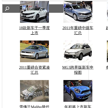
18款新车于一季度
2011年重磅中级车
上市
汇总
2011重磅合资紧凑
MG3跨界版新车申
汇总
报图
雪佛兰Malibu替代
年初将上市新车