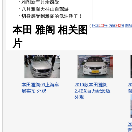
车的
雅阁新车月余感受
八月雅阁天柱山自驾游
切身感受到雅阁的低油耗了！
(
外观
253
张
内饰
342
张
图
本田 雅阁 相关图
片
本田雅阁09上海车
2010款本田雅阁
2
展实拍 外观
2.4EX百万纪念版
阁
外观
2