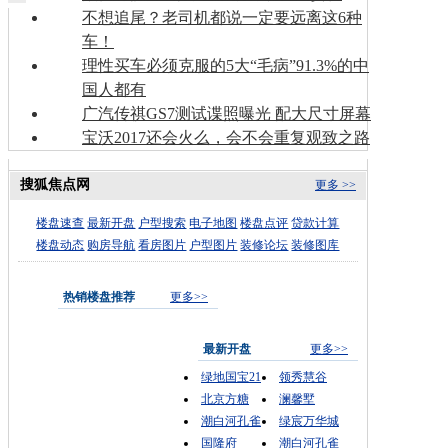
不想追尾？老司机都说一定要远离这6种
车！
理性买车必须克服的5大“毛病”91.3%的中
国人都有
广汽传祺GS7测试谍照曝光 配大尺寸屏幕
宝沃2017还会火么，会不会重复观致之路
搜狐焦点网
更多 >>
楼盘速查
最新开盘
户型搜索
电子地图
楼盘点评
贷款计算
楼盘动态
购房导航
看房图片
户型图片
装修论坛
装修图库
热销楼盘推荐
更多>>
最新开盘
更多>>
绿地国宝21
领秀慧谷
北京方糖
澜馨墅
潮白河孔雀
绿宸万华城
国隆府
潮白河孔雀