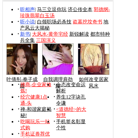
听相声
|
马三立逗你玩
济公传全本
郭德纲-
珍珠翡翠白玉汤
听小说
|
白领职场必杀技
盗墓挖坟奇书
地
产风云大揭秘
新书
|
大风水-黄帝宅经
新锐解读
都市特种
兵全集
三国演义
叶倩彤-奉子成
自我调理肩劲
如何改变居家
禅商-企业家修
心态改变命运
婚
腰
风水
炼!
解析
经穴健康1点
养生12字诀孔
通-头
令谦
禅-和谐家庭揭
<道德经>的大
秘!
智慧
吃喝玩乐一站
手机签名彰显
式购
个性
手机证券荐优