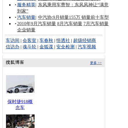
服务精英
|
东风乘用车曹智：东风风神让“满意
到家”
汽车销量
|
中汽协:9月销量155万 销量前十车型
2010年9月汽车销量
8月汽车销量
7月汽车销量
企业销量
车访间
|
会客室
|
车春秋
|
悟透社
|
超级经销商
信访办
|
魂斗轮
|
金狐谍
|
安全检测
|
汽车视频
更多 >>
保时捷918概
念车