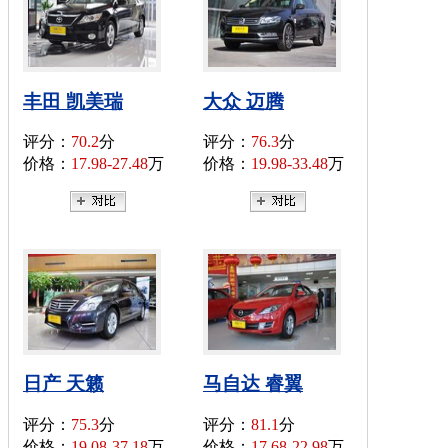
丰田 凯美瑞
大众 迈腾
评分：
70.2
分
评分：
76.3
分
价格：
17.98-27.48
万
价格：
19.98-33.48
万
日产 天籁
马自达 睿翼
评分：
75.3
分
评分：
81.1
分
价格：
19.08-37.18
万
价格：
17.68-22.98
万