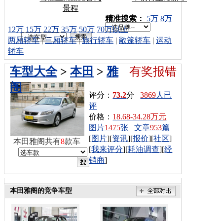
景程
车型搜索：
精准搜索：
5万
8万
12万
15万
22万
35万
50万
70万以上
两厢轿车
|
三厢轿车
|
旅行轿车
|
敞篷轿车
|
运动
轿车
车型大全
>
本田
>
雅
有奖报错
阁
评分：
73.2
分
3869
人已
评
价格：
18.68-34.28万元
图片
1475
张
文章
953
篇
[
图片
][
资讯
][
报价
][
社区
]
本田雅阁共有
8
款车
[
我来评分
][
耗油调查
][
经
销商
]
本田雅阁的竞争车型