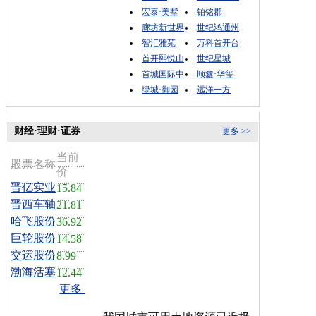
宏泰·美墅
铂铭郡
廊坊新世界
世纪鸿通州
智汇雅苑
万科首开台
首开熙悦山
世纪星城
首城国际中
顺鑫·华玺
绿城·御园
远洋一方
财经·理财·证券
更多 >>
当前
股票名称
价
晋亿实业
15.84
晋西车轴
21.81
哈飞股份
36.92
巨轮股份
14.58
交运股份
8.99
渤海活塞
12.44
更多