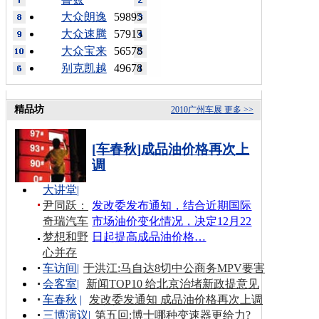
大众朗逸
59895
大众速腾
57915
大众宝来
56578
别克凯越
49678
精品坊
2010广州车展
更多 >>
[车春秋]成品油价格再次上
调
大讲堂
|
尹同跃：
发改委发布通知，结合近期国际
奇瑞汽车
市场油价变化情况，决定12月22
梦想和野
日起提高成品油价格…
心并存
车访间
|
于洪江:马自达8切中公商务MPV要害
会客室
|
新闻TOP10 给北京治堵新政提意见
车春秋
|
发改委发通知 成品油价格再次上调
三博演议
|
第五回:博士哪种变速器更给力?