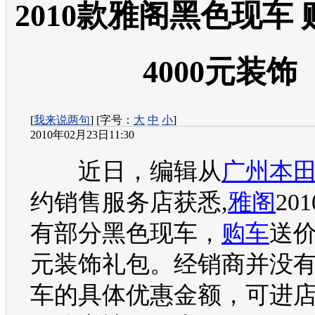
2010款雅阁黑色现车
4000元装饰
[
我来说两句
] [字号：
大
中
小
]
2010年02月23日11:30
近日，编辑从
广州本
约销售服务店获悉,
雅阁
20
有部分黑色现车，
购车
送价
元装饰礼包。经销商并没
车
的具体优惠金额，可进