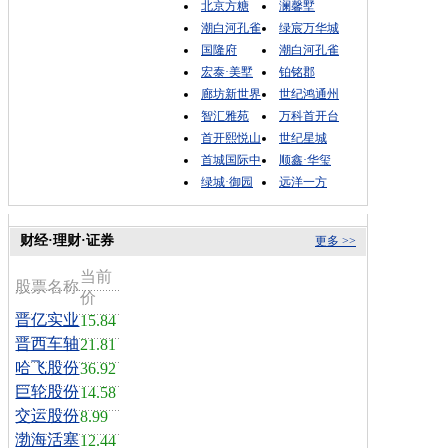
北京方糖
澜馨墅
潮白河孔雀
绿宸万华城
国隆府
潮白河孔雀
宏泰·美墅
铂铭郡
廊坊新世界
世纪鸿通州
智汇雅苑
万科首开台
首开熙悦山
世纪星城
首城国际中
顺鑫·华玺
绿城·御园
远洋一方
财经·理财·证券
更多 >>
当前
股票名称
价
晋亿实业
15.84
晋西车轴
21.81
哈飞股份
36.92
巨轮股份
14.58
交运股份
8.99
渤海活塞
12.44