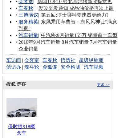
会客室
|
新闻TOP10 给北京治堵新政提意见
车春秋
|
发改委发通知 成品油价格再次上调
三博演议
|
第五回:博士哪种变速器更给力?
服务精英
|
东风乘用车曹智：东风风神让“满意
到家”
汽车销量
|
中汽协:9月销量155万 销量前十车型
2010年9月汽车销量
8月汽车销量
7月汽车销量
企业销量
车访间
|
会客室
|
车春秋
|
悟透社
|
超级经销商
信访办
|
魂斗轮
|
金狐谍
|
安全检测
|
汽车视频
更多 >>
保时捷918概
念车