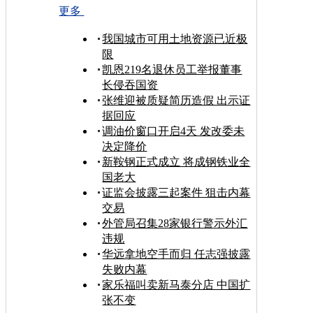
更多
我国城市可用土地资源已近极
限
凯恩219名退休员工举报董事
长侵吞国资
张维迎被质疑简历造假 出示证
据回应
调油价窗口开启4天 发改委未
决定降价
新鞍钢正式成立 将成钢铁业全
国老大
证监会披露三起案件 狙击内幕
交易
外管局召集28家银行警示外汇
违规
华远拿地空手而归 任志强披露
失败内幕
家乐福叫卖新马泰分店 中国扩
张不变