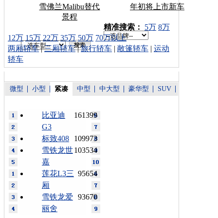
雪佛兰Malibu替代
年初将上市新车
景程
车型搜索：
精准搜索：
5万
8万
12万
15万
22万
35万
50万
70万以上
两厢轿车
|
三厢轿车
|
旅行轿车
|
敞篷轿车
|
运动
轿车
微型
小型
紧凑
中型
中大型
豪华型
SUV
比亚迪
161399
G3
标致408
109973
雪铁龙世
103534
嘉
莲花L3三
95654
厢
雪铁龙爱
93670
丽舍