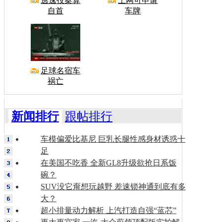
逃逸投案算
上网可申请
自首
车牌
足球名宿车
祸亡
新闻排行
跟帖排行
车模偏爱比基尼 巨乳长腿性感身材诱惑十
足
在美国不吃香 全新GL8升级欲抢日系饭
碗？
SUV没它甭想玩越野 差速锁神通到底有多
大？
超小排量动力解析 上汽打造自强“蓝芯”