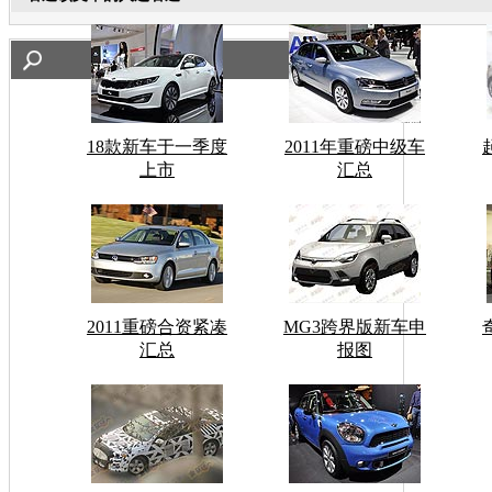
18款新车于一季度
2011年重磅中级车
上市
汇总
2011重磅合资紧凑
MG3跨界版新车申
汇总
报图