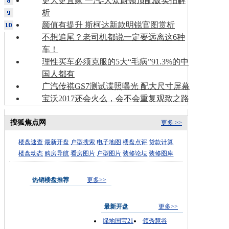
更大更宜家 一汽-大众蔚领顶配版实拍解
析
颜值有提升 斯柯达新款明锐官图赏析
不想追尾？老司机都说一定要远离这6种
车！
理性买车必须克服的5大“毛病”91.3%的中
国人都有
广汽传祺GS7测试谍照曝光 配大尺寸屏幕
宝沃2017还会火么，会不会重复观致之路
搜狐焦点网
更多 >>
楼盘速查
最新开盘
户型搜索
电子地图
楼盘点评
贷款计算
楼盘动态
购房导航
看房图片
户型图片
装修论坛
装修图库
热销楼盘推荐
更多>>
最新开盘
更多>>
绿地国宝21
领秀慧谷