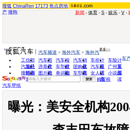
搜狐
ChinaRen
17173
焦点房地
产
搜狗
新闻
-
体育
-
S
-
娱乐
-
V
-
实用工具
更多>>
汽车频道
>
海外汽车
>
海外汽
车
工信部
汽车图
汽车报
汽车销
车价计
车险计
油耗
片
价
量
算
算
汽车经
违章查
车型对
团购优
汽车投
广州车
销商
询
比
惠
诉
展
搜狗浏
图片欣
单词翻
车型查
女人宝
小说阅
览器
赏
译
询
典
读
购置税
汽车壁纸
曝光：美安全机构200