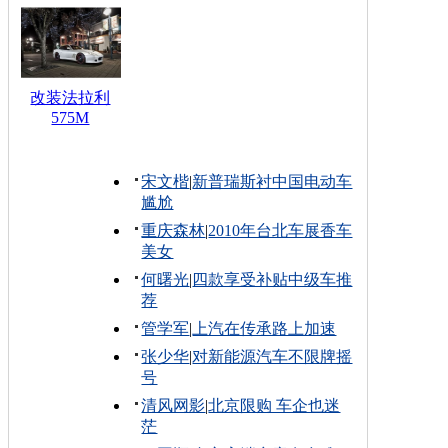
改装法拉利
575M
宋文楷
|
新普瑞斯衬中国电动车
尴尬
重庆森林
|
2010年台北车展香车
美女
何曙光
|
四款享受补贴中级车推
荐
管学军
|
上汽在传承路上加速
张少华
|
对新能源汽车不限牌摇
号
清风网影
|
北京限购 车企也迷
茫