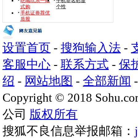
吃喝玩乐一站
手机签名彰显
式购
个性
手机证券荐优
质股
设置首页
-
搜狗输入法
-
客服中心
-
联系方式
-
保
绍
-
网站地图
-
全部新闻
Copyright
©
2018 Sohu.com
公司
版权所有
搜狐不良信息举报邮箱：