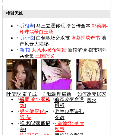
搜狐无线
听相声
|
马三立逗你玩
济公传全本
郭德纲-
珍珠翡翠白玉汤
听小说
|
白领职场必杀技
盗墓挖坟奇书
地
产风云大揭秘
新书
|
大风水-黄帝宅经
新锐解读
都市特种
兵全集
三国演义
叶倩彤-奉子成
自我调理肩劲
如何改变居家
禅商-企业家修
心态改变命运
婚
腰
风水
炼!
解析
经穴健康1点
养生12字诀孔
通-头
令谦
禅-和谐家庭揭
<道德经>的大
秘!
智慧