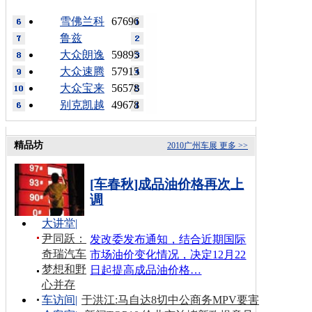
雪佛兰科
67696
鲁兹
大众朗逸
59895
大众速腾
57915
大众宝来
56578
别克凯越
49678
精品坊
2010广州车展
更多 >>
[车春秋]成品油价格再次上
调
大讲堂
|
尹同跃：
发改委发布通知，结合近期国际
奇瑞汽车
市场油价变化情况，决定12月22
梦想和野
日起提高成品油价格…
心并存
车访间
|
于洪江:马自达8切中公商务MPV要害