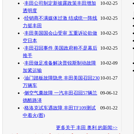
·
丰田公司制定新披露政策丰田增加
10-02-25
透明度
·
经销商不满媒体过激 结成统一阵线
10-02-25
力挺丰田
·
丰田美国国会山受审 五重诉讼欲做
10-02-25
空日本
·
丰田召回事件 美国政府称不是幕后
10-02-25
推手
·
丰田做足准备解决普锐斯制动故障
10-02-09
加紧运输
·
油门踏板故障隐患 丰田美国召回230
10-01-27
万辆车
·
侧空气囊故障 一汽丰田召回57辆兰
09-06-12
德酷路泽
·
格洛克试车遇故障 丰田TF109测试
09-01-22
中着火(图)
更多关于
丰田 奥利
的新闻>>