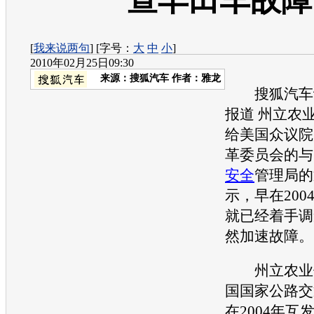
查丰田车故障
[
我来说两句
] [字号：
大
中
小
]
2010年02月25日09:30
来源：
搜狐汽车
作者：雅龙
搜狐汽车讯
报道 州立农
给美国众议院
革委员会的与
安全
管理局的
示，早在200
就已经着手调
然加速故障。
州立农业保
国国家公路
交
在2004年互