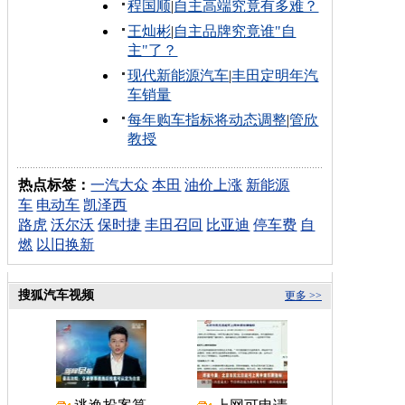
程国顺
|
自主高端究竟有多难？
王灿彬
|
自主品牌究竟谁"自
主"了？
现代新能源汽车
|
丰田定明年汽
车销量
每年购车指标将动态调整
|
管欣
教授
热点标签：
一汽大众
本田
油价上涨
新能源
车
电动车
凯泽西
路虎
沃尔沃
保时捷
丰田召回
比亚迪
停车费
自
燃
以旧换新
搜狐汽车视频
更多 >>