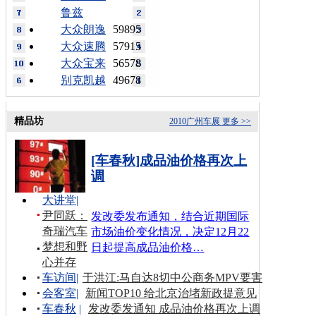
鲁兹
大众朗逸
59895
大众速腾
57915
大众宝来
56578
别克凯越
49678
精品坊
2010广州车展
更多 >>
[车春秋]成品油价格再次上
调
大讲堂
|
尹同跃：
发改委发布通知，结合近期国际
奇瑞汽车
市场油价变化情况，决定12月22
梦想和野
日起提高成品油价格…
心并存
车访间
|
于洪江:马自达8切中公商务MPV要害
会客室
|
新闻TOP10 给北京治堵新政提意见
车春秋
|
发改委发通知 成品油价格再次上调