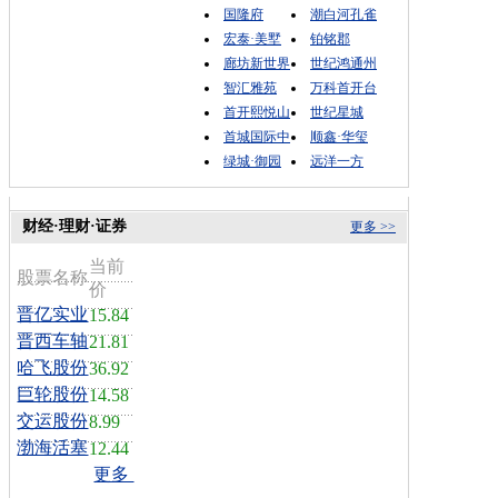
国隆府
潮白河孔雀
宏泰·美墅
铂铭郡
廊坊新世界
世纪鸿通州
智汇雅苑
万科首开台
首开熙悦山
世纪星城
首城国际中
顺鑫·华玺
绿城·御园
远洋一方
财经·理财·证券
更多 >>
当前
股票名称
价
晋亿实业
15.84
晋西车轴
21.81
哈飞股份
36.92
巨轮股份
14.58
交运股份
8.99
渤海活塞
12.44
更多