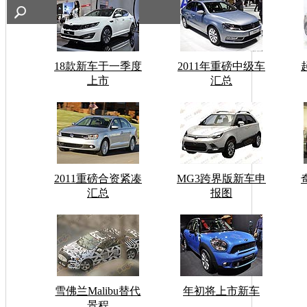
18款新车于一季度
2011年重磅中级车
上市
汇总
2011重磅合资紧凑
MG3跨界版新车申
汇总
报图
雪佛兰Malibu替代
年初将上市新车
景程