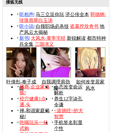
搜狐无线
听相声
|
马三立逗你玩
济公传全本
郭德纲-
珍珠翡翠白玉汤
听小说
|
白领职场必杀技
盗墓挖坟奇书
地
产风云大揭秘
新书
|
大风水-黄帝宅经
新锐解读
都市特种
兵全集
三国演义
叶倩彤-奉子成
自我调理肩劲
如何改变居家
禅商-企业家修
心态改变命运
婚
腰
风水
炼!
解析
经穴健康1点
养生12字诀孔
通-头
令谦
禅-和谐家庭揭
<道德经>的大
秘!
智慧
吃喝玩乐一站
手机签名彰显
式购
个性