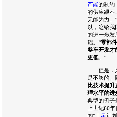
产能
的制约
的供应跟不
无能为力。
以，这给我
的进一步发
础。“
零部
整车开发才
更低
。”
但是，光
是不够的。
比技术提升
理水平的进
典型的例子
上世纪80
的“
土星
计划