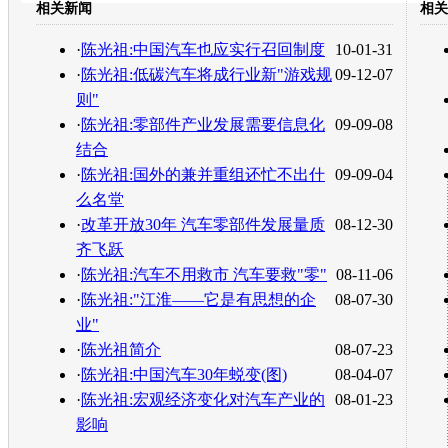
相关新闻
相关
转发至：
·
陈光祖:中国汽车也应实行召回制度
10-01-31
·
陈光祖:低碳汽车将成行业新"游戏规
09-12-07
则"
·
陈光祖:零部件产业发展需要信息化
09-09-08
结合
·
陈光祖:国外的兼并重组还忙不出什
09-09-04
么名堂
·
改革开放30年 汽车零部件发展量质
08-12-30
齐飞跃
·
陈光祖:汽车不用救市 汽车要救"零"
08-11-06
·
陈光祖:"江淮——它是有思想的企
08-07-30
业"
·
陈光祖简介
08-07-23
·
陈光祖:中国汽车30年蜕变(图)
08-04-07
·
陈光祖:宏观经济变化对汽车产业的
08-01-23
影响