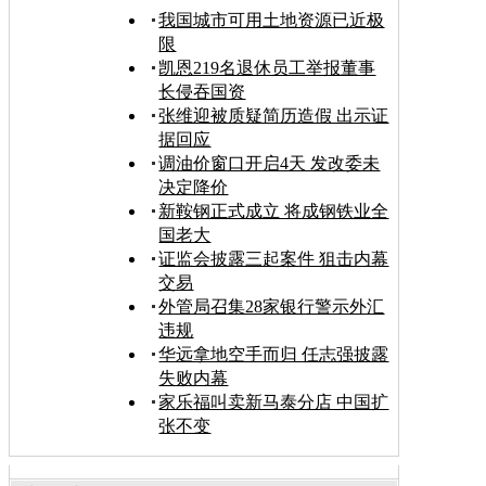
我国城市可用土地资源已近极
限
凯恩219名退休员工举报董事
长侵吞国资
张维迎被质疑简历造假 出示证
据回应
调油价窗口开启4天 发改委未
决定降价
新鞍钢正式成立 将成钢铁业全
国老大
证监会披露三起案件 狙击内幕
交易
外管局召集28家银行警示外汇
违规
华远拿地空手而归 任志强披露
失败内幕
家乐福叫卖新马泰分店 中国扩
张不变