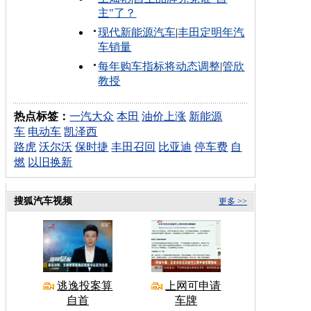
主"了？
现代新能源汽车
|
丰田定明年汽
车销量
每年购车指标将动态调整
|
管欣
教授
热点标签：
一汽大众
本田
油价上涨
新能源
车
电动车
凯泽西
路虎
沃尔沃
保时捷
丰田召回
比亚迪
停车费
自
燃
以旧换新
搜狐汽车视频
更多 >>
逃逸投案算
上网可申请
自首
车牌