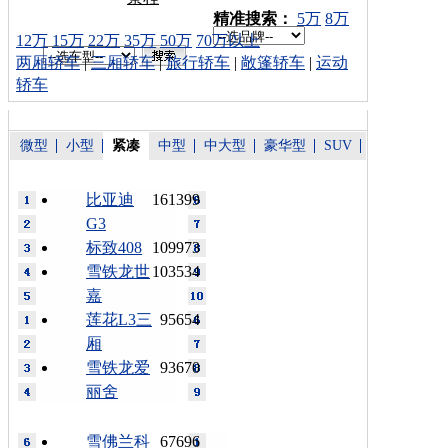
车型搜索：
精准搜索：
5万
8万
12万
15万
22万
35万
50万
70万以上
两厢轿车
|
三厢轿车
|
旅行轿车
|
敞篷轿车
|
运动
轿车
微型
小型
紧凑
中型
中大型
豪华型
SUV
比亚迪
161399
G3
标致408
109973
雪铁龙世
103534
嘉
莲花L3三
95654
厢
雪铁龙爱
93670
丽舍
雪佛兰科
67696