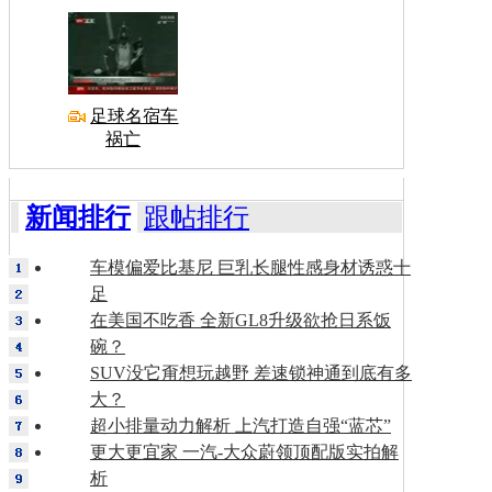
足球名宿车
祸亡
新闻排行
跟帖排行
车模偏爱比基尼 巨乳长腿性感身材诱惑十
足
在美国不吃香 全新GL8升级欲抢日系饭
碗？
SUV没它甭想玩越野 差速锁神通到底有多
大？
超小排量动力解析 上汽打造自强“蓝芯”
更大更宜家 一汽-大众蔚领顶配版实拍解
析