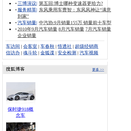
三博演议
|
第五回:博士哪种变速器更给力?
服务精英
|
东风乘用车曹智：东风风神让“满意
到家”
汽车销量
|
中汽协:9月销量155万 销量前十车型
2010年9月汽车销量
8月汽车销量
7月汽车销量
企业销量
车访间
|
会客室
|
车春秋
|
悟透社
|
超级经销商
信访办
|
魂斗轮
|
金狐谍
|
安全检测
|
汽车视频
更多 >>
保时捷918概
念车