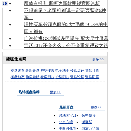
颜值有提升 斯柯达新款明锐官图赏析
不想追尾？老司机都说一定要远离这6种
车！
理性买车必须克服的5大“毛病”91.3%的中
国人都有
广汽传祺GS7测试谍照曝光 配大尺寸屏幕
宝沃2017还会火么，会不会重复观致之路
搜狐焦点网
更多 >>
楼盘速查
最新开盘
户型搜索
电子地图
楼盘点评
贷款计算
楼盘动态
购房导航
看房图片
户型图片
装修论坛
装修图库
热销楼盘推荐
更多>>
最新开盘
更多>>
绿地国宝21
领秀慧谷
北京方糖
澜馨墅
潮白河孔雀
绿宸万华城