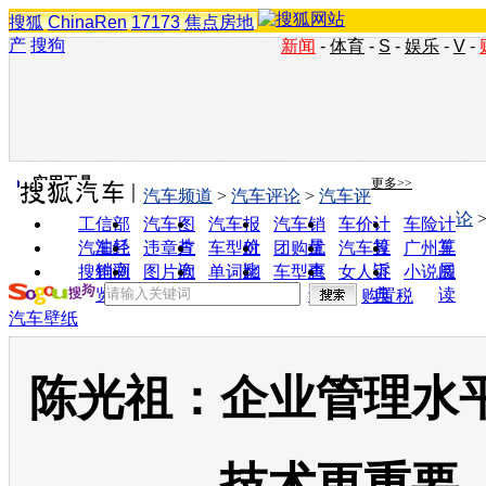
搜狐
ChinaRen
17173
焦点房地
产
搜狗
新闻
-
体育
-
S
-
娱乐
-
V
-
实用工具
更多>>
汽车频道
>
汽车评论
>
汽车评
论
工信部
汽车图
汽车报
汽车销
车价计
车险计
油耗
片
价
量
算
算
汽车经
违章查
车型对
团购优
汽车投
广州车
销商
询
比
惠
诉
展
搜狗浏
图片欣
单词翻
车型查
女人宝
小说阅
览器
赏
译
询
典
读
购置税
汽车壁纸
陈光祖：企业管理水
技术更重要