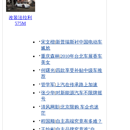
改装法拉利
575M
宋文楷
|
新普瑞斯衬中国电动车
尴尬
重庆森林
|
2010年台北车展香车
美女
何曙光
|
四款享受补贴中级车推
荐
管学军
|
上汽在传承路上加速
张少华
|
对新能源汽车不限牌摇
号
清风网影
|
北京限购 车企也迷
茫
程国顺
|
自主高端究竟有多难？
王灿彬
|
自主品牌究竟谁"自