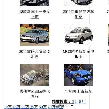
18款新车于一季度
2011年重磅中级车
上市
汇总
2011重磅合资紧凑
MG3跨界版新车申
汇总
报图
雪佛兰Malibu替代
年初将上市新车
景程
车型搜索：
精准搜索：
5万
8万
12万
15万
22万
35万
50万
70万以上