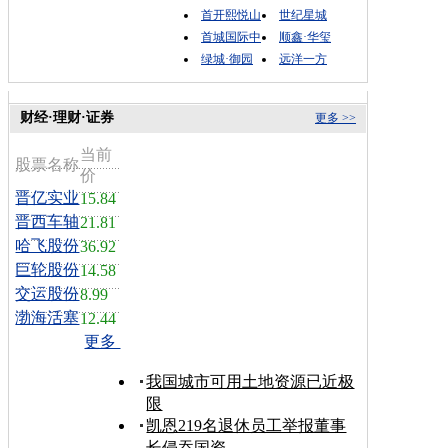
首开熙悦山
世纪星城
首城国际中
顺鑫·华玺
绿城·御园
远洋一方
财经·理财·证券
更多 >>
当前
股票名称
价
晋亿实业
15.84
晋西车轴
21.81
哈飞股份
36.92
巨轮股份
14.58
交运股份
8.99
渤海活塞
12.44
更多
我国城市可用土地资源已近极
限
凯恩219名退休员工举报董事
长侵吞国资