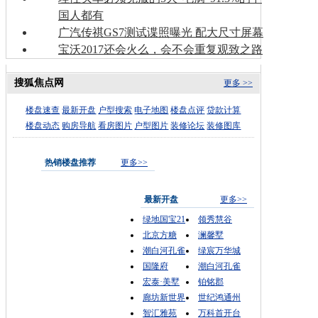
国人都有
广汽传祺GS7测试谍照曝光 配大尺寸屏幕
宝沃2017还会火么，会不会重复观致之路
搜狐焦点网
更多 >>
楼盘速查
最新开盘
户型搜索
电子地图
楼盘点评
贷款计算
楼盘动态
购房导航
看房图片
户型图片
装修论坛
装修图库
热销楼盘推荐
更多>>
最新开盘
更多>>
绿地国宝21
领秀慧谷
北京方糖
澜馨墅
潮白河孔雀
绿宸万华城
国隆府
潮白河孔雀
宏泰·美墅
铂铭郡
廊坊新世界
世纪鸿通州
智汇雅苑
万科首开台