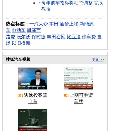
每年购车指标将动态调整
|
管欣
教授
热点标签：
一汽大众
本田
油价上涨
新能源
车
电动车
凯泽西
路虎
沃尔沃
保时捷
丰田召回
比亚迪
停车费
自
燃
以旧换新
搜狐汽车视频
更多 >>
逃逸投案算
上网可申请
自首
车牌