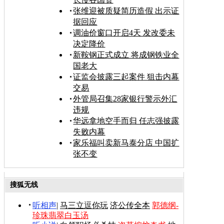
张维迎被质疑简历造假 出示证
据回应
调油价窗口开启4天 发改委未
决定降价
新鞍钢正式成立 将成钢铁业全
国老大
证监会披露三起案件 狙击内幕
交易
外管局召集28家银行警示外汇
违规
华远拿地空手而归 任志强披露
失败内幕
家乐福叫卖新马泰分店 中国扩
张不变
搜狐无线
听相声
|
马三立逗你玩
济公传全本
郭德纲-
珍珠翡翠白玉汤