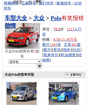
两厢轿车
|
三厢轿车
|
旅行轿车
|
敞篷轿车
|
运动
轿车
车型大全
>
大众
>
Polo
有奖报错
劲情
评分：
72.2
分
1223
人已
评
价格：
8.58-11.36万元
图片
1261
张
文章
441
篇
[
图片
][
资讯
][
报价
][
社区
]
大众Polo劲情共有
5
款
[
我来评分
][
耗油调查
][
经
车
销商
]
大众Polo的竞争车型