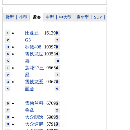
微型
小型
紧凑
中型
中大型
豪华型
SUV
比亚迪
161399
G3
标致408
109973
雪铁龙世
103534
嘉
莲花L3三
95654
厢
雪铁龙爱
93670
丽舍
雪佛兰科
67696
鲁兹
大众朗逸
59895
大众速腾
57915