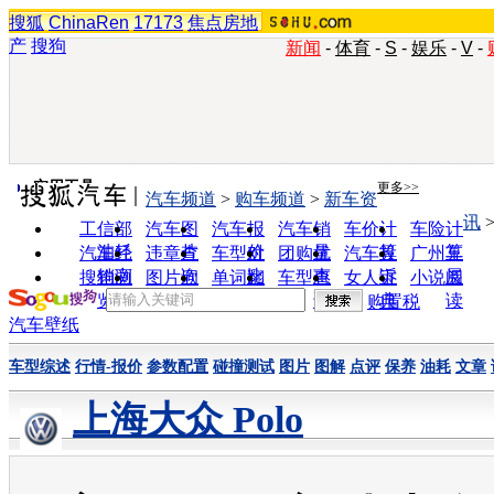
搜狐
ChinaRen
17173
焦点房地
产
搜狗
新闻
-
体育
-
S
-
娱乐
-
V
-
实用工具
更多>>
汽车频道
>
购车频道
>
新车资
讯
工信部
汽车图
汽车报
汽车销
车价计
车险计
油耗
片
价
量
算
算
汽车经
违章查
车型对
团购优
汽车投
广州车
销商
询
比
惠
诉
展
搜狗浏
图片欣
单词翻
车型查
女人宝
小说阅
览器
赏
译
询
典
读
购置税
汽车壁纸
车型综述
行情-报价
参数配置
碰撞测试
图片
图解
点评
保养
油耗
文章
上海大众 Polo