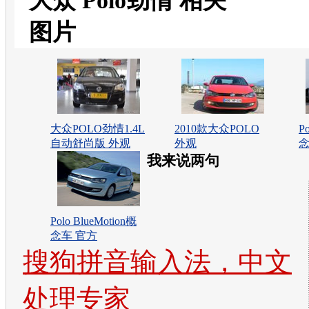
大众 Polo劲情 相关
图片
大众POLO劲情1.4L
2010款大众POLO
P
自动舒尚版 外观
外观
念
我来说两句
Polo BlueMotion概
念车 官方
搜狗拼音输入法，中文
处理专家