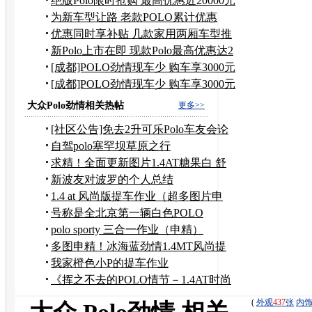
万元
绝版Polo限时抢购 最高优惠近20000元
为新车型让路 老款POLO累计优惠
9000元
优惠同时享补贴 几款家用两厢车型推
荐
新Polo上市在即 现款Polo最高优惠达2
万
[成都]POLO劲情现车少 购车享3000元
补贴
[成都]POLO劲情现车少 购车享3000元
补贴
大众Polo劲情相关热帖
更多>>
[社区公告]免去2升可乐Polo车友会论
坛斑竹职务
自驾polo塞罕坝草原之行
求精！全面更新图片1.4AT糖果白 舒
尚版新车作业
新波友对波罗的个人总结
1.4 at 风尚版提车作业（超多图片申
精）
号称是全北京第一辆白色POLO
SPORTY...
polo sporty 三合一作业（申精）
多图申精！冰海蓝劲情1.4MT风尚提
车作业
我家橙色小P的提车作业
《挥之不去的POLO情节－1.4AT时尚
新车作业》
(
外观
437
张
内