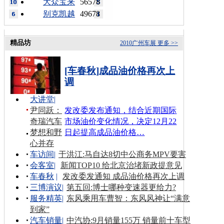
大众宝来
56578
别克凯越
49678
精品坊
2010广州车展
更多 >>
[车春秋]成品油价格再次上
调
大讲堂
|
尹同跃：
发改委发布通知，结合近期国际
奇瑞汽车
市场油价变化情况，决定12月22
梦想和野
日起提高成品油价格…
心并存
车访间
|
于洪江:马自达8切中公商务MPV要害
会客室
|
新闻TOP10 给北京治堵新政提意见
车春秋
|
发改委发通知 成品油价格再次上调
三博演议
|
第五回:博士哪种变速器更给力?
服务精英
|
东风乘用车曹智：东风风神让“满意
到家”
汽车销量
|
中汽协:9月销量155万 销量前十车型