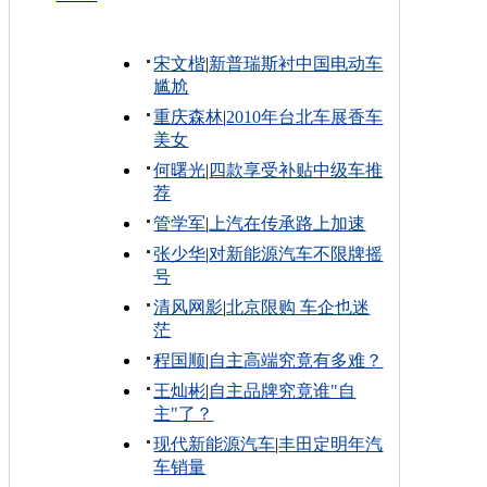
宋文楷
|
新普瑞斯衬中国电动车
尴尬
重庆森林
|
2010年台北车展香车
美女
何曙光
|
四款享受补贴中级车推
荐
管学军
|
上汽在传承路上加速
张少华
|
对新能源汽车不限牌摇
号
清风网影
|
北京限购 车企也迷
茫
程国顺
|
自主高端究竟有多难？
王灿彬
|
自主品牌究竟谁"自
主"了？
现代新能源汽车
|
丰田定明年汽
车销量