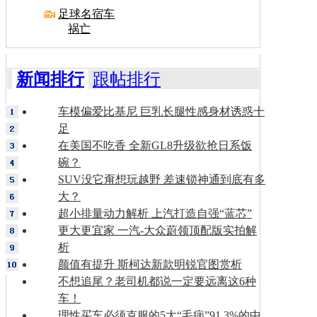
足球名宿车
祸亡
新闻排行
跟帖排行
车模偏爱比基尼 巨乳长腿性感身材诱惑十
足
在美国不吃香 全新GL8升级欲抢日系饭
碗？
SUV没它甭想玩越野 差速锁神通到底有多
大？
超小排量动力解析 上汽打造自强“蓝芯”
更大更宜家 一汽-大众蔚领顶配版实拍解
析
颜值有提升 斯柯达新款明锐官图赏析
不想追尾？老司机都说一定要远离这6种
车！
理性买车必须克服的5大“毛病”91.3%的中