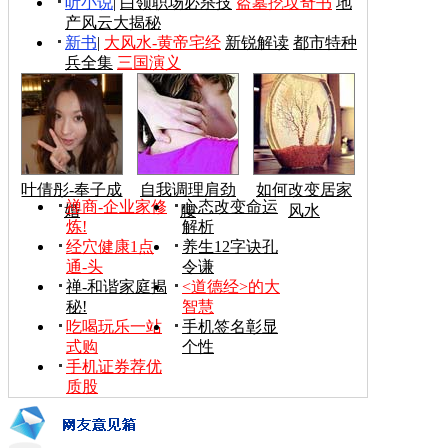
听小说
|
白领职场必杀技
盗墓挖坟奇书
地
产风云大揭秘
新书
|
大风水-黄帝宅经
新锐解读
都市特种
兵全集
三国演义
叶倩彤-奉子成
自我调理肩劲
如何改变居家
禅商-企业家修
心态改变命运
婚
腰
风水
炼!
解析
经穴健康1点
养生12字诀孔
通-头
令谦
禅-和谐家庭揭
<道德经>的大
秘!
智慧
吃喝玩乐一站
手机签名彰显
式购
个性
手机证券荐优
质股