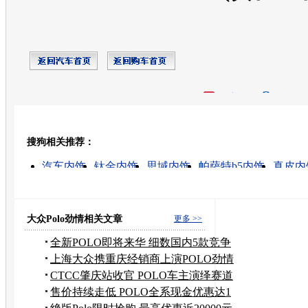
开心网
人人网
豆瓣
搜狗相关推荐：
转发至：
汽车内饰
钛金内饰
思域内饰
帕萨特b5内饰
真皮内
汽车内饰件
速腾内饰
比亚迪f1内饰
凯美瑞内饰
卡罗拉内饰
大众Polo劲情相关文章
更多 >>
全新POLO即将来华 细数国内5款竞争
对手
上海大众携重庆经销商上演POLO劲情
特卖会
CTCC肇庆站收官 POLO车主演绎赛道
精彩
售价持续走低 POLO全系现金优惠达1