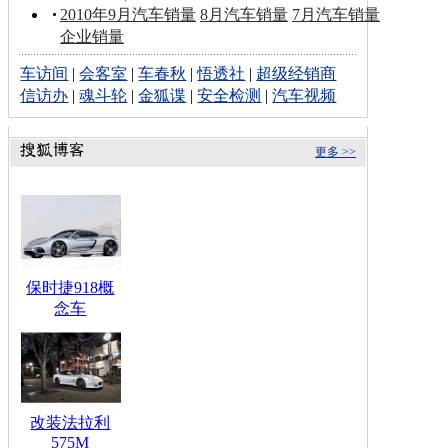
2010年9月汽车销量
8月汽车销量
7月汽车销量
企业销量
车访间
|
会客室
|
车春秋
|
悟透社
|
超级经销商
信访办
|
魂斗轮
|
金狐谍
|
安全检测
|
汽车视频
更多 >>
保时捷918概
念车
改装法拉利
575M