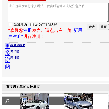
隐藏地址
设为辩论话题
*欢迎您
注册
发言。请点击右上角
“新用
户注册”
进行注册！
更
我来说两句
多
精华区
辩论区
说
两
看过该文章的人还看过