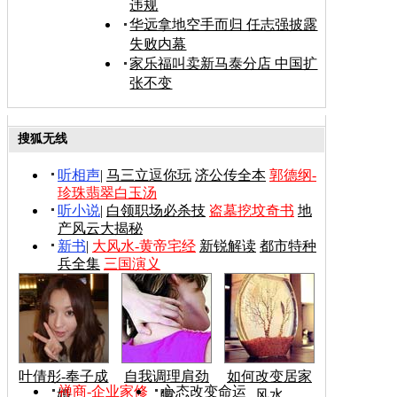
违规
华远拿地空手而归 任志强披露
失败内幕
家乐福叫卖新马泰分店 中国扩
张不变
搜狐无线
听相声
|
马三立逗你玩
济公传全本
郭德纲-
珍珠翡翠白玉汤
听小说
|
白领职场必杀技
盗墓挖坟奇书
地
产风云大揭秘
新书
|
大风水-黄帝宅经
新锐解读
都市特种
兵全集
三国演义
叶倩彤-奉子成
自我调理肩劲
如何改变居家
禅商-企业家修
心态改变命运
婚
腰
风水