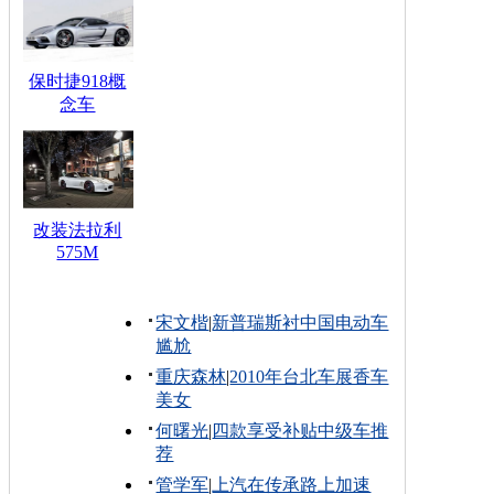
保时捷918概
念车
改装法拉利
575M
宋文楷
|
新普瑞斯衬中国电动车
尴尬
重庆森林
|
2010年台北车展香车
美女
何曙光
|
四款享受补贴中级车推
荐
管学军
|
上汽在传承路上加速