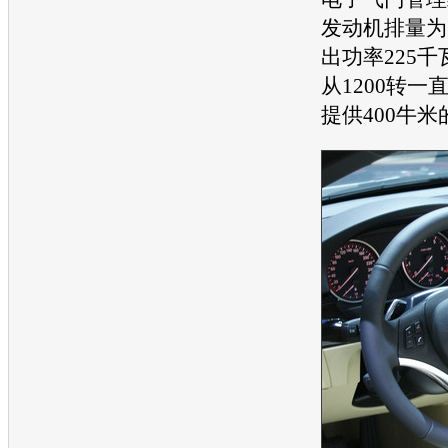
发动机
排量为
出功率225千瓦
从1200转一
提供400牛