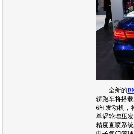
全新的
B
轿
跑车
将搭载
6缸
发动机
，
单涡轮增压
发
精度直喷系统和Va
电子气门管理