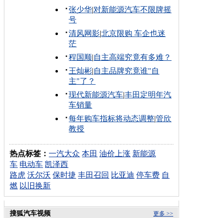
张少华
|
对新能源汽车不限牌摇
号
清风网影
|
北京限购 车企也迷
茫
程国顺
|
自主高端究竟有多难？
王灿彬
|
自主品牌究竟谁"自
主"了？
现代新能源汽车
|
丰田定明年汽
车销量
每年购车指标将动态调整
|
管欣
教授
热点标签：
一汽大众
本田
油价上涨
新能源
车
电动车
凯泽西
路虎
沃尔沃
保时捷
丰田召回
比亚迪
停车费
自
燃
以旧换新
搜狐汽车视频
更多 >>