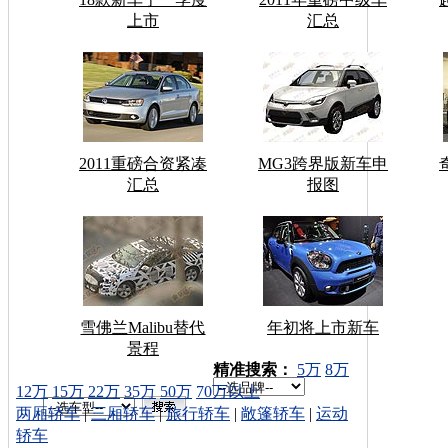
上市
汇总
2011重磅合资紧凑
MG3跨界版新车申
汇总
报图
雪佛兰Malibu替代
年初将上市新车
景程
车型搜索：
精准搜索：
5万
8万
12万
15万
22万
35万
50万
70万以上
两厢轿车
|
三厢轿车
|
旅行轿车
|
敞篷轿车
|
运动
轿车