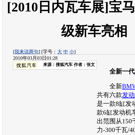
[2010日内瓦车展]宝
级新车亮相
[
我来说两句
] [字号：
大
中
小
]
2010年03月03日01:28
来源：
搜狐汽车
作者：张文
全新一代
全新
BMW
共有六款
发动
是一款8缸
发
款6缸
发动机
出范围从150千
力-300千瓦/