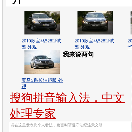
2010款宝马528Li试
2010款宝马528Li试
2
驾 外观
驾 外观
华
我来说两句
宝马5系长轴距版 外
观
搜狗拼音输入法，中文
处理专家