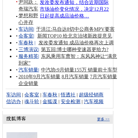
尹同跃：
发改委发布通知，结合近期国际
奇瑞汽车
市场油价变化情况，决定12月22
梦想和野
日起提高成品油价格…
心并存
车访间
|
于洪江:马自达8切中公商务MPV要害
会客室
|
新闻TOP10 给北京治堵新政提意见
车春秋
|
发改委发通知 成品油价格再次上调
三博演议
|
第五回:博士哪种变速器更给力?
服务精英
|
东风乘用车曹智：东风风神让“满意
到家”
汽车销量
|
中汽协:9月销量155万 销量前十车型
2010年9月汽车销量
8月汽车销量
7月汽车销量
企业销量
车访间
|
会客室
|
车春秋
|
悟透社
|
超级经销商
信访办
|
魂斗轮
|
金狐谍
|
安全检测
|
汽车视频
更多 >>