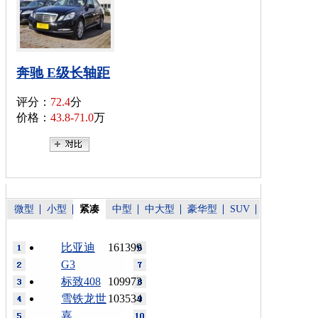
奔驰 E级长轴距
评分：
72.4
分
价格：
43.8-71.0
万
微型
小型
紧凑
中型
中大型
豪华型
SUV
比亚迪
161399
G3
标致408
109973
雪铁龙世
103534
嘉