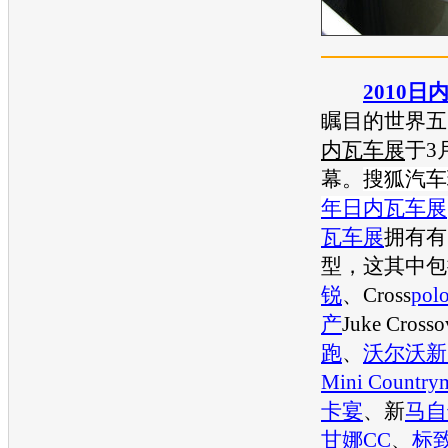
2010日
瞩目的世界五
内瓦车展
于3
幕。
搜狐汽车
年日内瓦车展
瓦车展
拥有有
型，这其中包
锐
、Cross
pol
产
Juke Cross
跑
、
沃尔沃
新
Mini Country
卡宴
、新
马自
甘娜CC
、
标