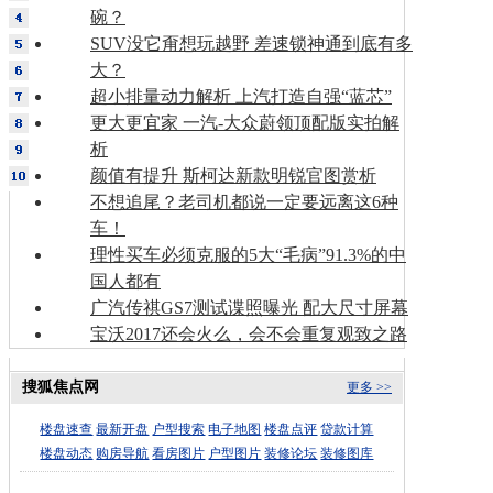
碗？
SUV没它甭想玩越野 差速锁神通到底有多
大？
超小排量动力解析 上汽打造自强“蓝芯”
更大更宜家 一汽-大众蔚领顶配版实拍解
析
颜值有提升 斯柯达新款明锐官图赏析
不想追尾？老司机都说一定要远离这6种
车！
理性买车必须克服的5大“毛病”91.3%的中
国人都有
广汽传祺GS7测试谍照曝光 配大尺寸屏幕
宝沃2017还会火么，会不会重复观致之路
搜狐焦点网
更多 >>
楼盘速查
最新开盘
户型搜索
电子地图
楼盘点评
贷款计算
楼盘动态
购房导航
看房图片
户型图片
装修论坛
装修图库