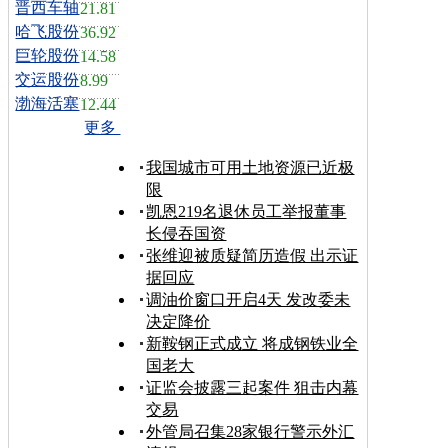
晋西车轴
21.81
哈飞股份
36.92
巨轮股份
14.58
交运股份
8.99
渤海活塞
12.44
更多
我国城市可用土地资源已近极
限
凯恩219名退休员工举报董事
长侵吞国资
张维迎被质疑简历造假 出示证
据回应
调油价窗口开启4天 发改委未
决定降价
新鞍钢正式成立 将成钢铁业全
国老大
证监会披露三起案件 狙击内幕
交易
外管局召集28家银行警示外汇