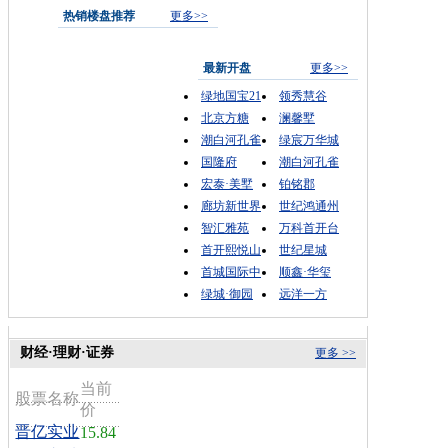
热销楼盘推荐
更多>>
最新开盘
更多>>
绿地国宝21
领秀慧谷
北京方糖
澜馨墅
潮白河孔雀
绿宸万华城
国隆府
潮白河孔雀
宏泰·美墅
铂铭郡
廊坊新世界
世纪鸿通州
智汇雅苑
万科首开台
首开熙悦山
世纪星城
首城国际中
顺鑫·华玺
绿城·御园
远洋一方
财经·理财·证券
更多 >>
当前
股票名称
价
晋亿实业
15.84