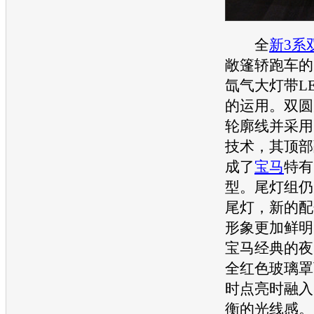
全
新3系
敞篷轿
跑车
的
氙气大灯带L
的运用。双圆
轮廓线并采用
技术，其顶部
成了
宝马
特有
型。尾灯组仍
尾灯，新的配
形象更加鲜明
宝马
经典的夜
全红色玻璃罩
时点亮时融入
衡的光线感。