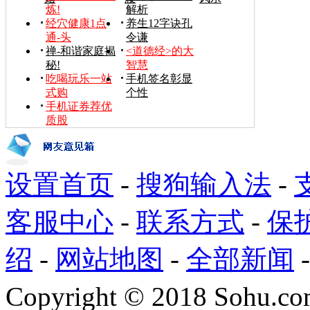
炼!
解析
经穴健康1点
养生12字诀孔
通-头
令谦
禅-和谐家庭揭
<道德经>的大
秘!
智慧
吃喝玩乐一站
手机签名彰显
式购
个性
手机证券荐优
质股
设置首页
-
搜狗输入法
-
客服中心
-
联系方式
-
保
绍
-
网站地图
-
全部新闻
Copyright
©
2018 Sohu.com