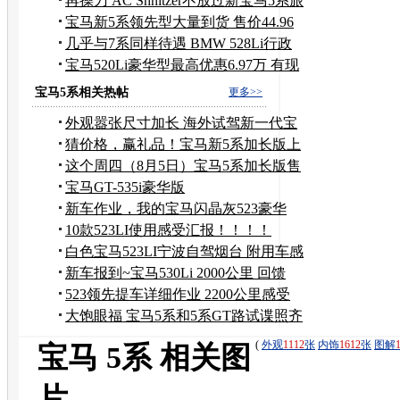
528Li
再操刀 AC Shnitzer不放过新宝马5系旅
行版
宝马新5系领先型大量到货 售价44.96
万元
几乎与7系同样待遇 BMW 528Li行政
+激情
宝马520Li豪华型最高优惠6.97万 有现
车
宝马5系相关热帖
更多>>
外观嚣张尺寸加长 海外试驾新一代宝
马5系535i
猜价格，赢礼品！宝马新5系加长版上
市价格有奖竞猜
这个周四（8月5日）宝马5系加长版售
价对外发布
宝马GT-535i豪华版
新车作业，我的宝马闪晶灰523豪华
版，多图。
10款523LI使用感受汇报！！！！
白色宝马523LI宁波自驾烟台 附用车感
受
新车报到~宝马530Li 2000公里 回馈
523领先提车详细作业 2200公里感受
大饱眼福 宝马5系和5系GT路试谍照齐
曝光
(
外观
1112
张
内饰
1612
张
图解
宝马 5系 相关图
片