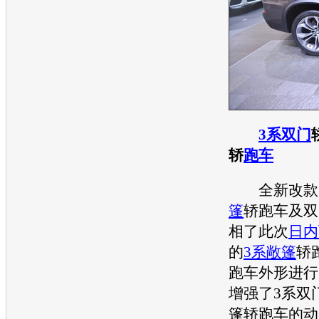
3系双门
轿
跑车
全新改款
篷
轿
跑车
及双
相了此次
日内
的
3系敞篷
轿
跑车外形进行
增强了
3系双
篷轿
跑车
的动