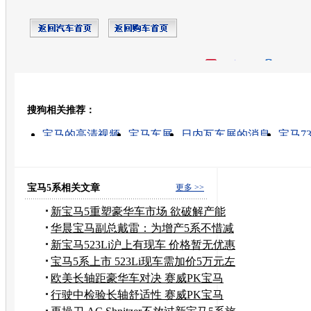
开心网
人人网
豆瓣
搜狗相关推荐：
转发至：
宝马的高清视频
宝马车展
日内瓦车展的消息
宝马7
车展的最新图片
宝马视频
宝马760多少钱
二手宝马
宝马迷你
宝马x1价格
宝马5系相关文章
更多 >>
新宝马5重塑豪华车市场 欲破解产能
困局
华晨宝马副总戴雷：为增产5系不惜减
产3系
新宝马523Li沪上有现车 价格暂无优惠
宝马5系上市 523Li现车需加价5万元左
右
欧美长轴距豪华车对决 赛威PK宝马
528Li
行驶中检验长轴舒适性 赛威PK宝马