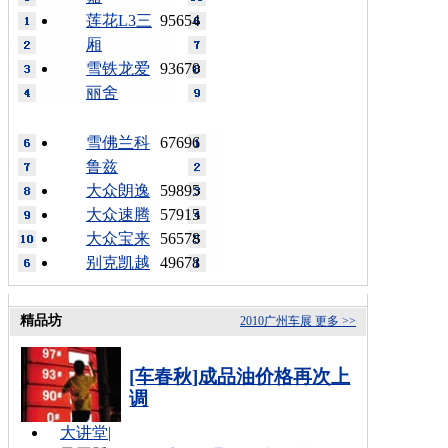
莲花L3三
95654
厢
雪铁龙爱
93670
丽舍
雪佛兰科
67696
鲁兹
大众朗逸
59895
大众速腾
57915
大众宝来
56578
别克凯越
49678
精品坊
2010广州车展
更多 >>
[车春秋]成品油价格再次上
调
大讲堂
|