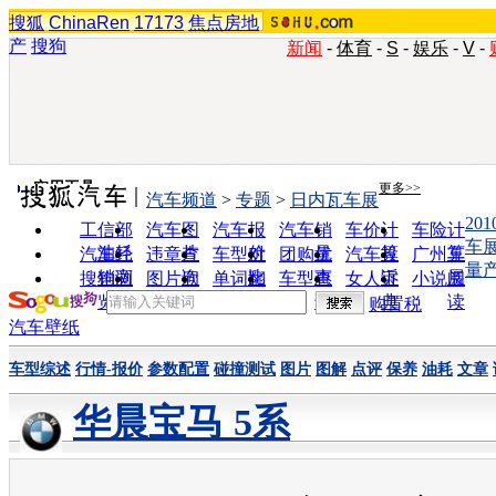
搜狐
ChinaRen
17173
焦点房地
产
搜狗
新闻
-
体育
-
S
-
娱乐
-
V
-
实用工具
更多>>
汽车频道
>
专题
>
日内瓦车展
20
工信部
汽车图
汽车报
汽车销
车价计
车险计
车
油耗
片
价
量
算
算
汽车经
违章查
车型对
团购优
汽车投
广州车
量
销商
询
比
惠
诉
展
搜狗浏
图片欣
单词翻
车型查
女人宝
小说阅
览器
赏
译
询
典
读
购置税
汽车壁纸
车型综述
行情-报价
参数配置
碰撞测试
图片
图解
点评
保养
油耗
文章
华晨宝马 5系