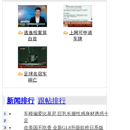
逃逸投案算
上网可申请
自首
车牌
足球名宿车
祸亡
新闻排行
跟帖排行
车模偏爱比基尼 巨乳长腿性感身材诱惑十
足
在美国不吃香 全新GL8升级欲抢日系饭