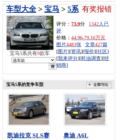
车型大全
>
宝马
>
5系
有奖报错
评分：
73.9
分
1342
人已
评
价格：
44.96-79.16万元
图片
4483
张
文章
427
篇
[
图片
][
资讯
][
报价
][
社区
]
宝马5系共有
9
款车
[
我来评分
][
耗油调查
][
经
销商
]
宝马5系的竞争车型
凯迪拉克 SLS赛
奥迪 A6L