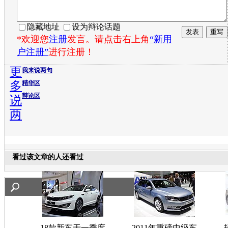
隐藏地址
设为辩论话题
*欢迎您
注册
发言。请点击右上角
“新用
户注册”
进行注册！
更
我来说两句
多
精华区
辩论区
说
两
看过该文章的人还看过
18款新车于一季度
2011年重磅中级车