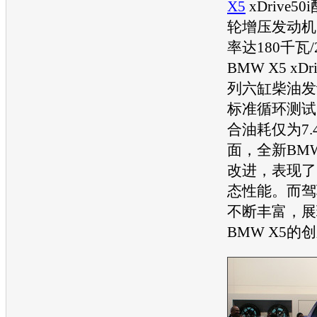
X5
xDrive5
轮增压
发动机
率达180千瓦/
BMW X5
xDr
列六缸柴油
发
标准循环测试
合油耗仅为7
面，全新
BMW
改进，表现了
态性能。而驾
不断丰富，展
BMW X5
的创