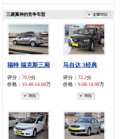
三菱翼神的竞争车型
福特 福克斯三厢
马自达 3经典
评分：
70.9
分
评分：
72.2
分
价格：
10.48-14.68
万
价格：
9.68-14.98
万