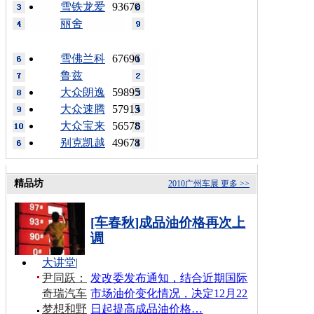
雪铁龙爱
93670
丽舍
雪佛兰科
67696
鲁兹
大众朗逸
59895
大众速腾
57915
大众宝来
56578
别克凯越
49678
精品坊
2010广州车展
更多 >>
[车春秋]成品油价格再次上
调
大讲堂
|
尹同跃：
发改委发布通知，结合近期国际
奇瑞汽车
市场油价变化情况，决定12月22
梦想和野
日起提高成品油价格…