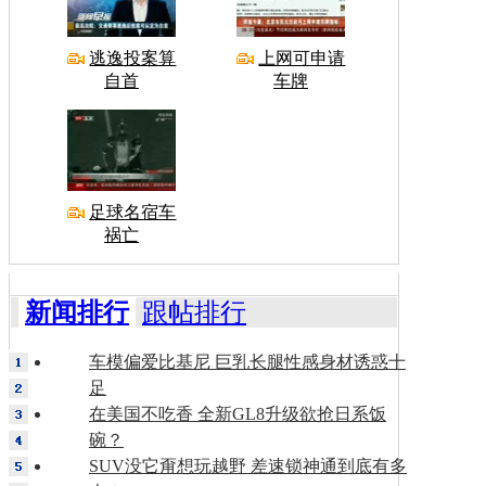
逃逸投案算
上网可申请
自首
车牌
足球名宿车
祸亡
新闻排行
跟帖排行
车模偏爱比基尼 巨乳长腿性感身材诱惑十
足
在美国不吃香 全新GL8升级欲抢日系饭
碗？
SUV没它甭想玩越野 差速锁神通到底有多