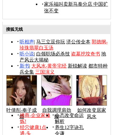
家乐福叫卖新马泰分店 中国扩
张不变
搜狐无线
听相声
|
马三立逗你玩
济公传全本
郭德纲-
珍珠翡翠白玉汤
听小说
|
白领职场必杀技
盗墓挖坟奇书
地
产风云大揭秘
新书
|
大风水-黄帝宅经
新锐解读
都市特种
兵全集
三国演义
叶倩彤-奉子成
自我调理肩劲
如何改变居家
禅商-企业家修
心态改变命运
婚
腰
风水
炼!
解析
经穴健康1点
养生12字诀孔
通-头
令谦