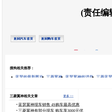
(责任编
开心网
人人网
豆瓣
搜狗相关推荐：
转发至：
蓝瑟的最新图片
三菱翼神
蓝瑟翼神的消息
三菱蓝
蓝瑟翼神改装
蓝瑟翼神油耗
蓝瑟翼神 报价
蓝瑟翼
进口蓝瑟翼神
蓝瑟·翼神浅紫灰颜色
三菱翼神相关文章
更多 >>
蓝瑟翼神现车销售 4S购车最高优惠
3000元
三菱翼神有部分现车 购车享3000元优