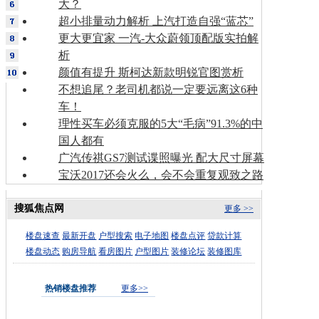
大？
超小排量动力解析 上汽打造自强“蓝芯”
更大更宜家 一汽-大众蔚领顶配版实拍解
析
颜值有提升 斯柯达新款明锐官图赏析
不想追尾？老司机都说一定要远离这6种
车！
理性买车必须克服的5大“毛病”91.3%的中
国人都有
广汽传祺GS7测试谍照曝光 配大尺寸屏幕
宝沃2017还会火么，会不会重复观致之路
搜狐焦点网
更多 >>
楼盘速查
最新开盘
户型搜索
电子地图
楼盘点评
贷款计算
楼盘动态
购房导航
看房图片
户型图片
装修论坛
装修图库
热销楼盘推荐
更多>>