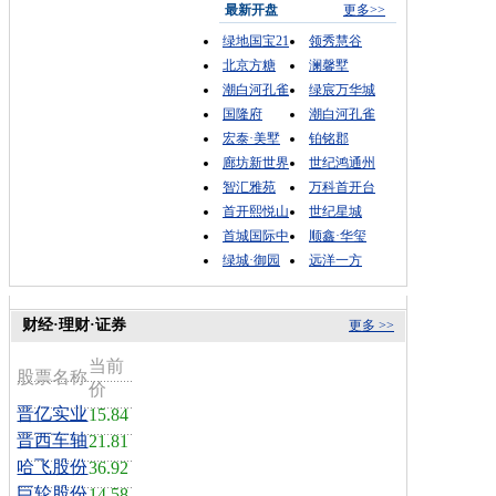
最新开盘
更多>>
绿地国宝21
领秀慧谷
北京方糖
澜馨墅
潮白河孔雀
绿宸万华城
国隆府
潮白河孔雀
宏泰·美墅
铂铭郡
廊坊新世界
世纪鸿通州
智汇雅苑
万科首开台
首开熙悦山
世纪星城
首城国际中
顺鑫·华玺
绿城·御园
远洋一方
财经·理财·证券
更多 >>
当前
股票名称
价
晋亿实业
15.84
晋西车轴
21.81
哈飞股份
36.92
巨轮股份
14.58