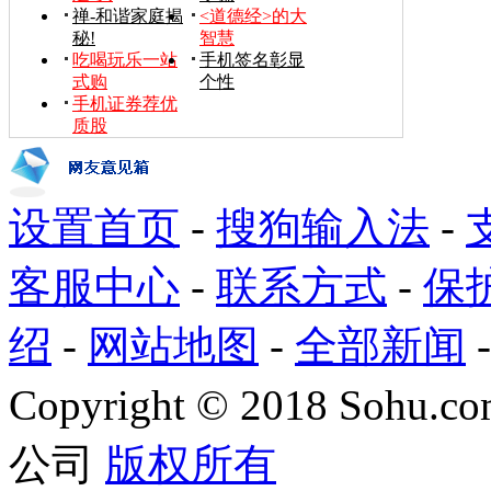
禅-和谐家庭揭
<道德经>的大
秘!
智慧
吃喝玩乐一站
手机签名彰显
式购
个性
手机证券荐优
质股
设置首页
-
搜狗输入法
-
客服中心
-
联系方式
-
保
绍
-
网站地图
-
全部新闻
Copyright
©
2018 Sohu.com
公司
版权所有