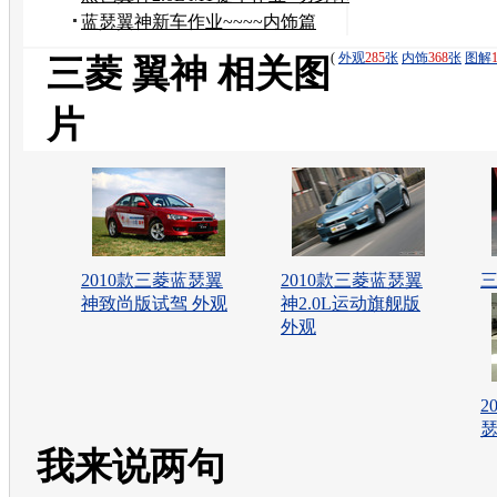
验！！！！！
蓝瑟翼神新车作业~~~~内饰篇
~~~！！！
(
外观
285
张
内饰
368
张
图解
三菱 翼神 相关图
片
2010款三菱蓝瑟翼
2010款三菱蓝瑟翼
三
神致尚版试驾 外观
神2.0L运动旗舰版
外观
2
瑟
我来说两句