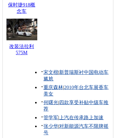
保时捷918概
念车
改装法拉利
575M
宋文楷
|
新普瑞斯衬中国电动车
尴尬
重庆森林
|
2010年台北车展香车
美女
何曙光
|
四款享受补贴中级车推
荐
管学军
|
上汽在传承路上加速
张少华
|
对新能源汽车不限牌摇
号