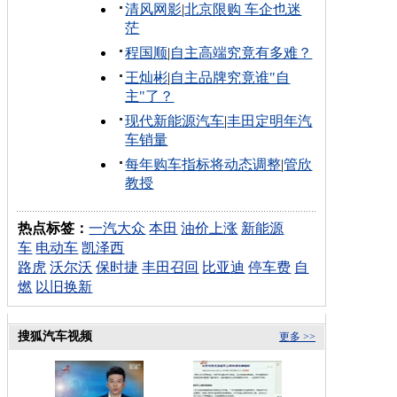
清风网影
|
北京限购 车企也迷
茫
程国顺
|
自主高端究竟有多难？
王灿彬
|
自主品牌究竟谁"自
主"了？
现代新能源汽车
|
丰田定明年汽
车销量
每年购车指标将动态调整
|
管欣
教授
热点标签：
一汽大众
本田
油价上涨
新能源
车
电动车
凯泽西
路虎
沃尔沃
保时捷
丰田召回
比亚迪
停车费
自
燃
以旧换新
搜狐汽车视频
更多 >>