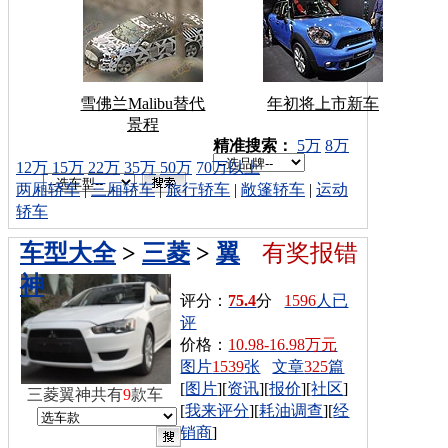
雪佛兰Malibu替代
年初将上市新车
景程
车型搜索：
精准搜索：
5万
8万
12万
15万
22万
35万
50万
70万以上
两厢轿车
|
三厢轿车
|
旅行轿车
|
敞篷轿车
|
运动
轿车
车型大全
>
三菱
>
翼
有奖报错
神
评分：
75.4
分
1596
人已
评
价格：
10.98-16.98万元
图片
1539
张
文章
325
篇
[
图片
][
资讯
][
报价
][
社区
]
三菱翼神共有
9
款车
[
我来评分
][
耗油调查
][
经
销商
]