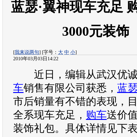
蓝瑟·翼神现车充足 
3000元装饰
[
我来说两句
] [字号：
大
中
小
]
2010年03月03日14:22
近日，编辑从武汉优
车
销售有限公司获悉，
蓝
市后销量有不错的表现，
全系现车充足，
购车
送价值
装饰礼包。具体详情见下