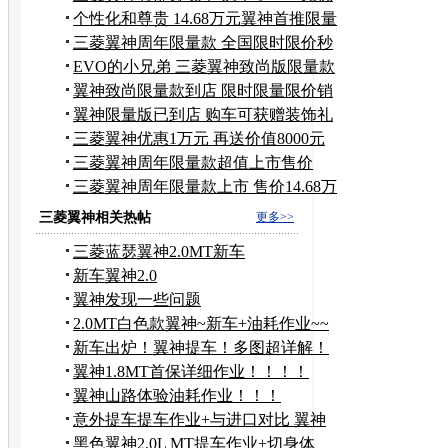
惠
个性化和尊贵 14.68万元翼神首推限量
版
三菱翼神周年限量款 全国限时限价秒
杀
EVO的小兄弟 三菱翼神致尚版限量款
到店
翼神致尚限量款到店 限时限量限价销
售
翼神限量版已到店 购车可获赠装饰礼
包
三菱翼神优惠1万元 再送价值8000元
礼包
三菱翼神周年限量款超值上市售价
14.68万
三菱翼神周年限量款上市 售价14.68万
元
三菱翼神相关热帖
更多>>
三菱蓝瑟翼神2.0MT新车
新车翼神2.0
翼神发现一些问题
2.0MT白色款翼神~新车+油耗作业~~
新车出炉！翼神提车！多图超详解！
翼神1.8MT首保详细作业！！！！
翼神山路体验油耗作业！！！
意外提车提车作业+与进口对比 翼神
黑色1.8MT！
黑色翼神2.0L MT提车作业+切身体