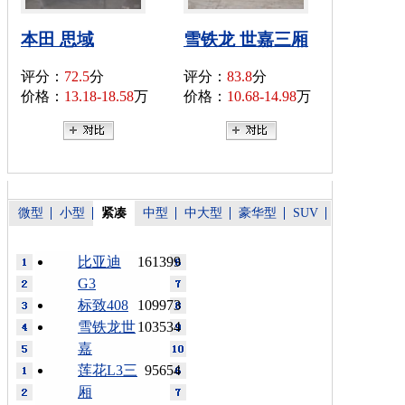
本田 思域
雪铁龙 世嘉三厢
评分：
72.5
分
评分：
83.8
分
价格：
13.18-18.58
万
价格：
10.68-14.98
万
微型
小型
紧凑
中型
中大型
豪华型
SUV
比亚迪
161399
G3
标致408
109973
雪铁龙世
103534
嘉
莲花L3三
95654
厢