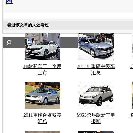
两
看过该文章的人还看过
18款新车于一季度
2011年重磅中级车
上市
汇总
2011重磅合资紧凑
MG3跨界版新车申
汇总
报图