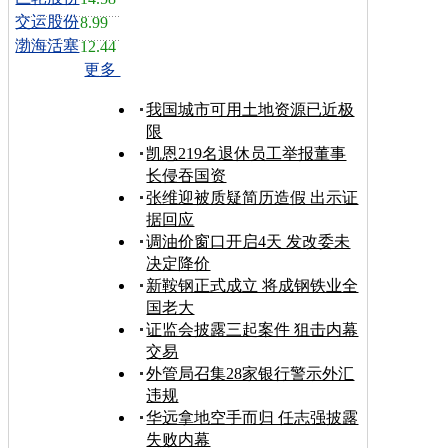
交运股份
8.99
渤海活塞
12.44
更多
我国城市可用土地资源已近极
限
凯恩219名退休员工举报董事
长侵吞国资
张维迎被质疑简历造假 出示证
据回应
调油价窗口开启4天 发改委未
决定降价
新鞍钢正式成立 将成钢铁业全
国老大
证监会披露三起案件 狙击内幕
交易
外管局召集28家银行警示外汇
违规
华远拿地空手而归 任志强披露
失败内幕