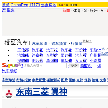
搜狐
ChinaRen
17173
焦点房地
产
搜狗
新闻
-
体育
-
S
-
娱乐
-
V
-
实用工具
更多>>
汽车频道
>
购车频道
>
行情资
讯
工信部
汽车图
汽车报
汽车销
车价计
车险计
动
油耗
片
价
量
算
算
汽车经
违章查
车型对
团购优
汽车投
广州车
销商
询
比
惠
诉
展
搜狗浏
图片欣
单词翻
车型查
女人宝
小说阅
览器
赏
译
询
典
读
购置税
汽车壁纸
车型综述
行情-报价
参数配置
碰撞测试
图片
图解
点评
保养
油耗
文章
东南三菱 翼神