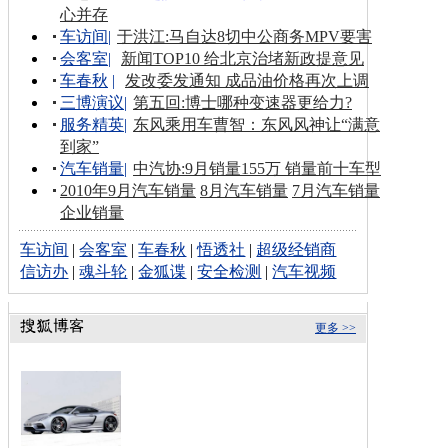
心并存
车访间
|
于洪江:马自达8切中公商务MPV要害
会客室
|
新闻TOP10 给北京治堵新政提意见
车春秋
|
发改委发通知 成品油价格再次上调
三博演议
|
第五回:博士哪种变速器更给力?
服务精英
|
东风乘用车曹智：东风风神让“满意
到家”
汽车销量
|
中汽协:9月销量155万 销量前十车型
2010年9月汽车销量
8月汽车销量
7月汽车销量
企业销量
车访间
|
会客室
|
车春秋
|
悟透社
|
超级经销商
信访办
|
魂斗轮
|
金狐谍
|
安全检测
|
汽车视频
更多 >>