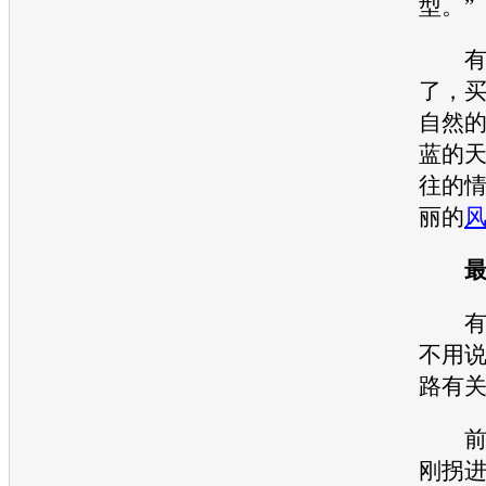
型。”
有的
了，
自然
蓝的
往的
丽的
有车
不用
路有
前面
刚拐