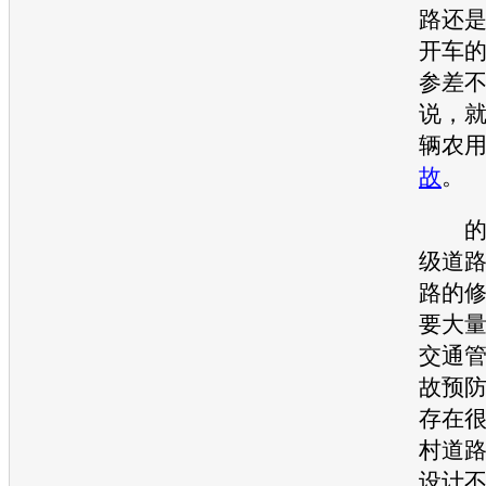
路还
开车
参差不
说，
辆农
故
。
的确
级道
路的
要大
交通
故
预
存在
村道
设计