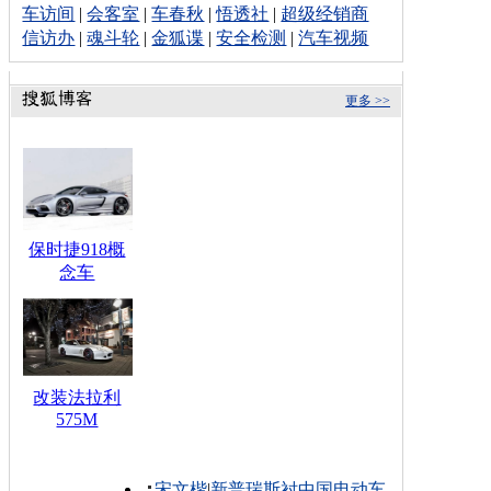
车访间
|
会客室
|
车春秋
|
悟透社
|
超级经销商
信访办
|
魂斗轮
|
金狐谍
|
安全检测
|
汽车视频
更多 >>
保时捷918概
念车
改装法拉利
575M
宋文楷
|
新普瑞斯衬中国电动车