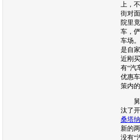
上，
街对
院里
车，
车场
是自
近刚
有“汽
优惠
策内
舅舅
汰了
桑塔
新的
没有“