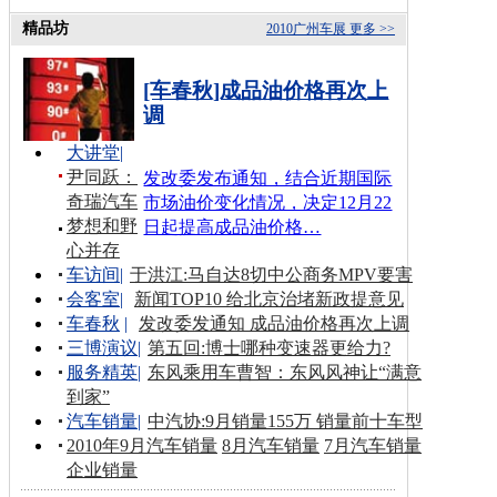
精品坊
2010广州车展
更多 >>
[车春秋]成品油价格再次上
调
大讲堂
|
尹同跃：
发改委发布通知，结合近期国际
奇瑞汽车
市场油价变化情况，决定12月22
梦想和野
日起提高成品油价格…
心并存
车访间
|
于洪江:马自达8切中公商务MPV要害
会客室
|
新闻TOP10 给北京治堵新政提意见
车春秋
|
发改委发通知 成品油价格再次上调
三博演议
|
第五回:博士哪种变速器更给力?
服务精英
|
东风乘用车曹智：东风风神让“满意
到家”
汽车销量
|
中汽协:9月销量155万 销量前十车型
2010年9月汽车销量
8月汽车销量
7月汽车销量
企业销量