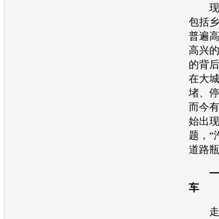
现在
包括
普遍
高兴
的背
在大
堵、
而今
始出现
题，“
道路
车
走在