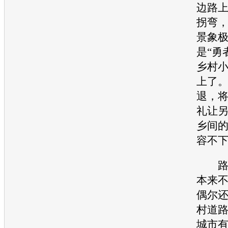
边路
拐弯，
景象
是“勇
乡村
上了
退，
礼让
乡间
容不
路窄
本来
偶尔
村道
城市