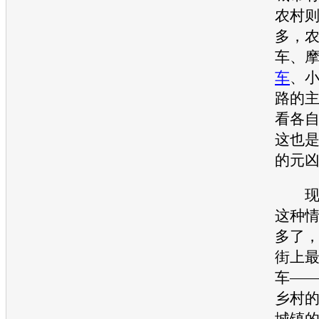
农村则
多，
车、
车
、
路的
看各自
这也
的元
现在
这种
多了
街上
车—
乡村
城镇