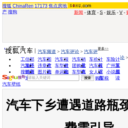
搜狐
ChinaRen
17173
焦点房地
产
搜狗
新闻
-
体育
-
S
-
娱乐
-
V
-
实用工具
更多>>
汽车频道
>
汽车评论
>
汽车评
论
工信部
汽车图
汽车报
汽车销
车价计
车险计
油耗
片
价
量
算
算
汽车经
违章查
车型对
团购优
汽车投
广州车
销商
询
比
惠
诉
展
搜狗浏
图片欣
单词翻
车型查
女人宝
小说阅
览器
赏
译
询
典
读
购置税
汽车壁纸
汽车下乡遭遇道路瓶颈