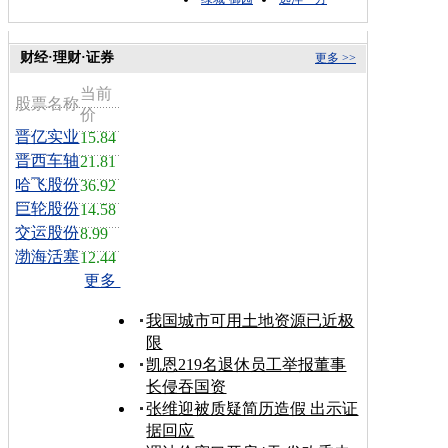
财经·理财·证券
更多 >>
当前
股票名称
价
晋亿实业
15.84
晋西车轴
21.81
哈飞股份
36.92
巨轮股份
14.58
交运股份
8.99
渤海活塞
12.44
更多
我国城市可用土地资源已近极
限
凯恩219名退休员工举报董事
长侵吞国资
张维迎被质疑简历造假 出示证
据回应