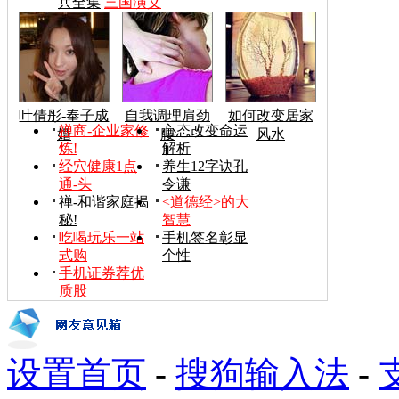
兵全集
三国演义
叶倩彤-奉子成
自我调理肩劲
如何改变居家
禅商-企业家修
心态改变命运
婚
腰
风水
炼!
解析
经穴健康1点
养生12字诀孔
通-头
令谦
禅-和谐家庭揭
<道德经>的大
秘!
智慧
吃喝玩乐一站
手机签名彰显
式购
个性
手机证券荐优
质股
设置首页
-
搜狗输入法
-