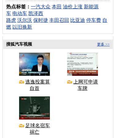
热点标签：
一汽大众
本田
油价上涨
新能源
车
电动车
凯泽西
路虎
沃尔沃
保时捷
丰田召回
比亚迪
停车费
自
燃
以旧换新
搜狐汽车视频
更多 >>
逃逸投案算
上网可申请
自首
车牌
足球名宿车
祸亡