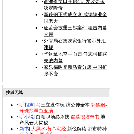
调油价窗口开启4天 发改委未
决定降价
新鞍钢正式成立 将成钢铁业全
国老大
证监会披露三起案件 狙击内幕
交易
外管局召集28家银行警示外汇
违规
华远拿地空手而归 任志强披露
失败内幕
家乐福叫卖新马泰分店 中国扩
张不变
搜狐无线
听相声
|
马三立逗你玩
济公传全本
郭德纲-
珍珠翡翠白玉汤
听小说
|
白领职场必杀技
盗墓挖坟奇书
地
产风云大揭秘
新书
|
大风水-黄帝宅经
新锐解读
都市特种