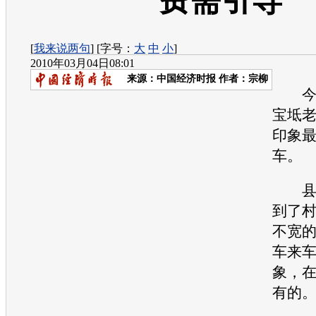
费需引导
[
我来说两句
] [字号：
大
中
小
]
2010年03月04日08:01
来源：
中国经济时报
作者：宗柳
今年
宝坻
印象
车。
县城
到了
不宽
车来
象，
有的