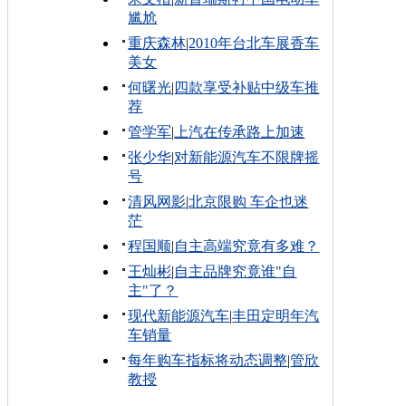
尴尬
重庆森林
|
2010年台北车展香车
美女
何曙光
|
四款享受补贴中级车推
荐
管学军
|
上汽在传承路上加速
张少华
|
对新能源汽车不限牌摇
号
清风网影
|
北京限购 车企也迷
茫
程国顺
|
自主高端究竟有多难？
王灿彬
|
自主品牌究竟谁"自
主"了？
现代新能源汽车
|
丰田定明年汽
车销量
每年购车指标将动态调整
|
管欣
教授