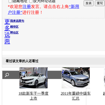
隐藏地址
设为辩论话题
*欢迎您
注册
发言。请点击右上角
“新用
户注册”
进行注册！
更
我来说两句
多
精华区
辩论区
说
两
看过该文章的人还看过
18款新车于一季度
2011年重磅中级车
上市
汇总