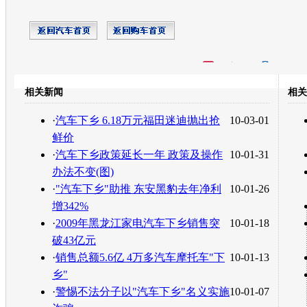
开心网
人人网
豆瓣
相关新闻
相关
转发至：
·
汽车下乡 6.18万元福田迷迪抛出抢
10-03-01
鲜价
·
汽车下乡政策延长一年 政策及操作
10-01-31
办法不变(图)
·
"汽车下乡"助推 东安黑豹去年净利
10-01-26
增342%
·
2009年黑龙江家电汽车下乡销售突
10-01-18
破43亿元
·
销售总额5.6亿 4万多汽车摩托车"下
10-01-13
乡"
·
警惕不法分子以"汽车下乡"名义实施
10-01-07