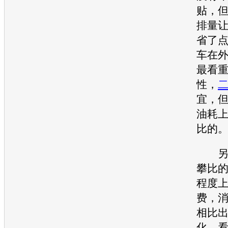
贴，
排量
省了
车在
最看
性，
宜，
油耗
比的
另外
攀比
程度
费，
相比
化，