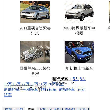
2011重磅合资紧凑
MG3跨界版新车申
汇总
报图
雪佛兰Malibu替代
年初将上市新车
景程
车型搜索：
精准搜索：
5万
8万
12万
15万
22万
35万
50万
70万以上
两厢轿车
|
三厢轿车
|
旅行轿车
|
敞篷轿车
|
运动
轿车
微型
小型
紧凑
中型
中大型
豪华型
SUV