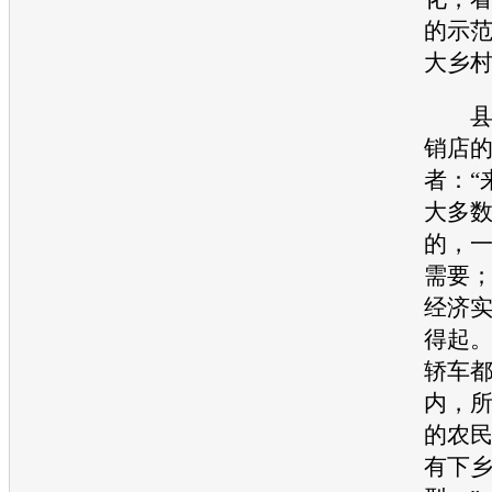
的示
大乡村
县城
销店
者：“
大多
的，
需要
经济
得起
轿车
内，
的农
有下