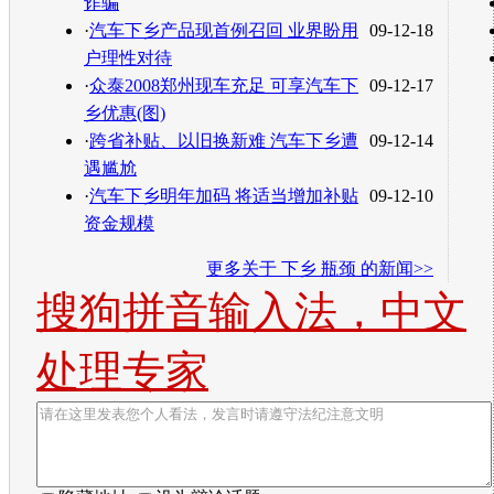
诈骗
·
汽车下乡产品现首例召回 业界盼用
09-12-18
户理性对待
·
众泰2008郑州现车充足 可享汽车下
09-12-17
乡优惠(图)
·
跨省补贴、以旧换新难 汽车下乡遭
09-12-14
遇尴尬
·
汽车下乡明年加码 将适当增加补贴
09-12-10
资金规模
更多关于
下乡 瓶颈
的新闻>>
搜狗拼音输入法，中文
处理专家