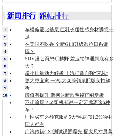
新闻排行
跟帖排行
车模偏爱比基尼 巨乳长腿性感身材诱惑十
足
在美国不吃香 全新GL8升级欲抢日系饭
碗？
SUV没它甭想玩越野 差速锁神通到底有多
大？
超小排量动力解析 上汽打造自强“蓝芯”
更大更宜家 一汽-大众蔚领顶配版实拍解
析
颜值有提升 斯柯达新款明锐官图赏析
不想追尾？老司机都说一定要远离这6种
车！
理性买车必须克服的5大“毛病”91.3%的中
国人都有
广汽传祺GS7测试谍照曝光 配大尺寸屏幕