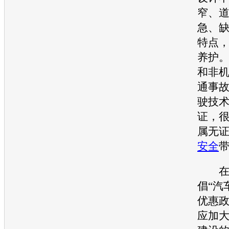
窄、
急、
特点
养护
和非
通
事
驶技
证，
属无
安全
在国
倡“汽
优惠
应加