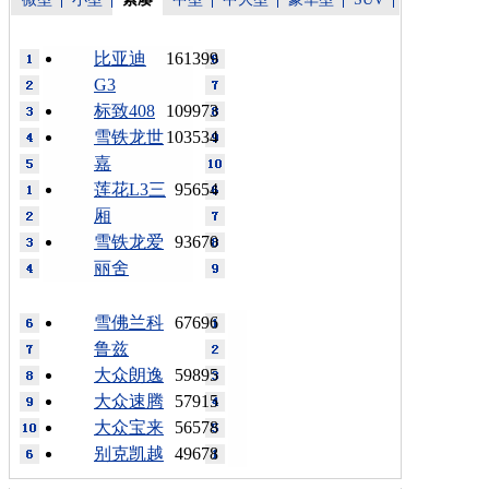
比亚迪
161399
G3
标致408
109973
雪铁龙世
103534
嘉
莲花L3三
95654
厢
雪铁龙爱
93670
丽舍
雪佛兰科
67696
鲁兹
大众朗逸
59895
大众速腾
57915
大众宝来
56578
别克凯越
49678