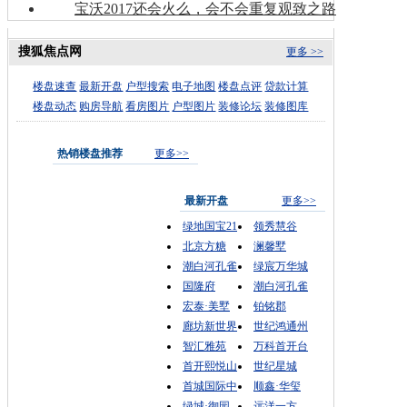
宝沃2017还会火么，会不会重复观致之路
搜狐焦点网
更多 >>
楼盘速查
最新开盘
户型搜索
电子地图
楼盘点评
贷款计算
楼盘动态
购房导航
看房图片
户型图片
装修论坛
装修图库
热销楼盘推荐
更多>>
最新开盘
更多>>
绿地国宝21
领秀慧谷
北京方糖
澜馨墅
潮白河孔雀
绿宸万华城
国隆府
潮白河孔雀
宏泰·美墅
铂铭郡
廊坊新世界
世纪鸿通州
智汇雅苑
万科首开台
首开熙悦山
世纪星城
首城国际中
顺鑫·华玺
绿城·御园
远洋一方