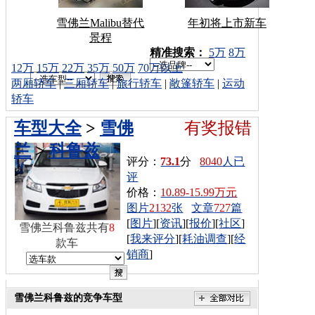
雪佛兰Malibu替代
年初将上市新车
景程
车型搜索：
精准搜索：
5万
8万
12万
15万
22万
35万
50万
70万以上
两厢轿车
|
三厢轿车
|
旅行轿车
|
敞篷轿车
|
运动
轿车
车型大全
>
雪佛
有奖报错
兰
>
科鲁兹
评分：
73.1
分
8040
人已
评
价格：
10.89-15.99万元
图片
2132
张
文章
727
篇
[
图片
][
资讯
][
报价
][
社区
]
雪佛兰科鲁兹共有
8
[
我来评分
][
耗油调查
][
经
款车
销商
]
雪佛兰科鲁兹的竞争车型