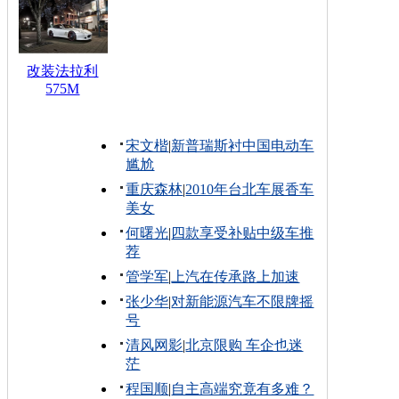
改装法拉利
575M
宋文楷
|
新普瑞斯衬中国电动车
尴尬
重庆森林
|
2010年台北车展香车
美女
何曙光
|
四款享受补贴中级车推
荐
管学军
|
上汽在传承路上加速
张少华
|
对新能源汽车不限牌摇
号
清风网影
|
北京限购 车企也迷
茫
程国顺
|
自主高端究竟有多难？