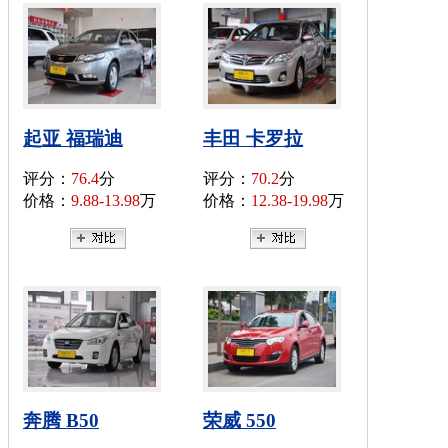
起亚 福瑞迪
丰田 卡罗拉
评分：
76.4
分
评分：
70.2
分
价格：
9.88-13.98
万
价格：
12.38-19.98
万
奔腾 B50
荣威 550