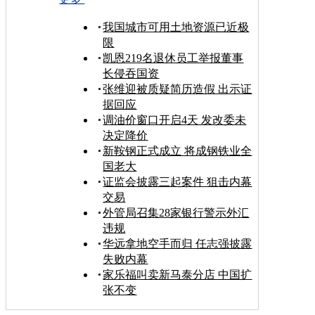
我国城市可用土地资源已近极
限
凯恩219名退休员工举报董事
长侵吞国资
张维迎被质疑简历造假 出示证
据回应
调油价窗口开启4天 发改委未
决定降价
新鞍钢正式成立 将成钢铁业全
国老大
证监会披露三起案件 狙击内幕
交易
外管局召集28家银行警示外汇
违规
华远拿地空手而归 任志强披露
失败内幕
家乐福叫卖新马泰分店 中国扩
张不变