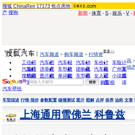
搜狐
ChinaRen
17173
焦点房地
产
搜狗
新闻
-
体育
-
S
-
娱乐
-
V
-
实用工具
更多>>
汽车频道
>
购车频道
>
行情资
讯
工信部
汽车图
汽车报
汽车销
车价计
车险计
动
油耗
片
价
量
算
算
汽车经
违章查
车型对
团购优
汽车投
广州车
销商
询
比
惠
诉
展
搜狗浏
图片欣
单词翻
车型查
女人宝
小说阅
览器
赏
译
询
典
读
购置税
汽车壁纸
车型综述
行情-报价
参数配置
碰撞测试
图片
图解
点评
保养
油耗
文章
上海通用雪佛兰 科鲁兹