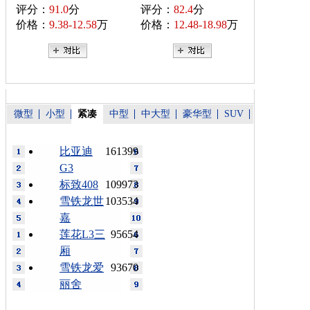
评分：
91.0
分
评分：
82.4
分
价格：
9.38-12.58
万
价格：
12.48-18.98
万
微型
小型
紧凑
中型
中大型
豪华型
SUV
比亚迪
161399
G3
标致408
109973
雪铁龙世
103534
嘉
莲花L3三
95654
厢
雪铁龙爱
93670
丽舍