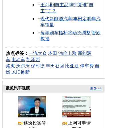
王灿彬
|
自主品牌究竟谁"自
主"了？
现代新能源汽车
|
丰田定明年汽
车销量
每年购车指标将动态调整
|
管欣
教授
热点标签：
一汽大众
本田
油价上涨
新能源
车
电动车
凯泽西
路虎
沃尔沃
保时捷
丰田召回
比亚迪
停车费
自
燃
以旧换新
搜狐汽车视频
更多 >>
逃逸投案算
上网可申请