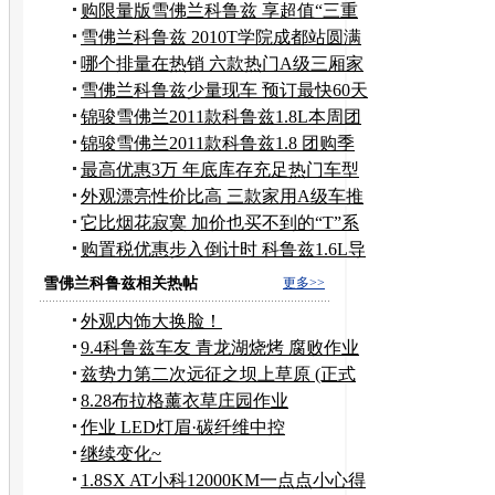
购限量版雪佛兰科鲁兹 享超值“三重
礼”
雪佛兰科鲁兹 2010T学院成都站圆满
结束
哪个排量在热销 六款热门A级三厢家
用车
雪佛兰科鲁兹少量现车 预订最快60天
提
锦骏雪佛兰2011款科鲁兹1.8L本周团
购季
锦骏雪佛兰2011款科鲁兹1.8 团购季
最高优惠3万 年底库存充足热门车型
调查
外观漂亮性价比高 三款家用A级车推
荐
它比烟花寂寞 加价也买不到的“T”系
车
购置税优惠步入倒计时 科鲁兹1.6L导
购
雪佛兰科鲁兹相关热帖
更多>>
外观内饰大换脸！
9.4科鲁兹车友 青龙湖烧烤 腐败作业
兹势力第二次远征之坝上草原 (正式
版）
8.28布拉格薰衣草庄园作业
作业 LED灯眉·碳纤维中控
继续变化~
1.8SX AT小科12000KM一点点小心得