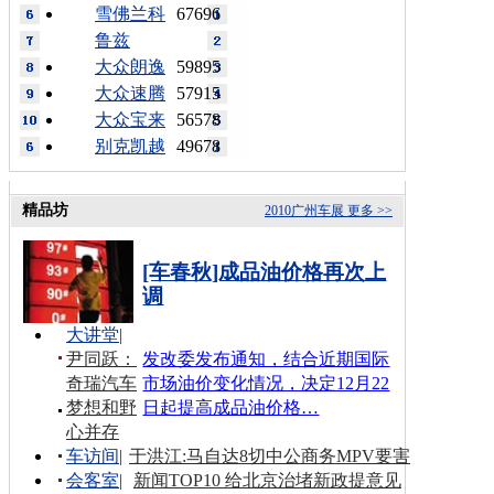
雪佛兰科
67696
鲁兹
大众朗逸
59895
大众速腾
57915
大众宝来
56578
别克凯越
49678
精品坊
2010广州车展
更多 >>
[车春秋]成品油价格再次上
调
大讲堂
|
尹同跃：
发改委发布通知，结合近期国际
奇瑞汽车
市场油价变化情况，决定12月22
梦想和野
日起提高成品油价格…
心并存
车访间
|
于洪江:马自达8切中公商务MPV要害
会客室
|
新闻TOP10 给北京治堵新政提意见