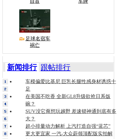
自首
车牌
足球名宿车
祸亡
新闻排行
跟帖排行
车模偏爱比基尼 巨乳长腿性感身材诱惑十
足
在美国不吃香 全新GL8升级欲抢日系饭
碗？
SUV没它甭想玩越野 差速锁神通到底有多
大？
超小排量动力解析 上汽打造自强“蓝芯”
更大更宜家 一汽-大众蔚领顶配版实拍解