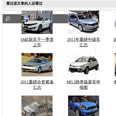
看过该文章的人还看过
18款新车于一季度
2011年重磅中级车
上市
汇总
2011重磅合资紧凑
MG3跨界版新车申
汇总
报图