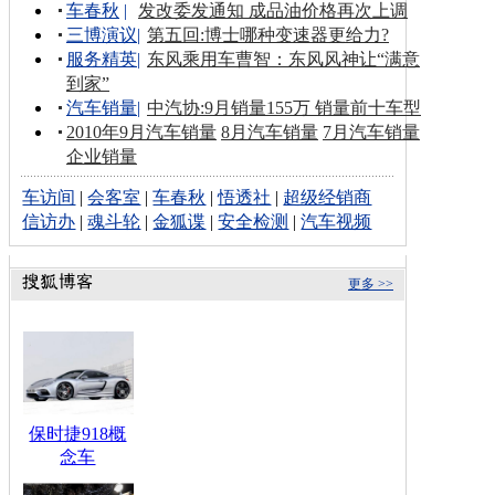
车春秋
|
发改委发通知 成品油价格再次上调
三博演议
|
第五回:博士哪种变速器更给力?
服务精英
|
东风乘用车曹智：东风风神让“满意
到家”
汽车销量
|
中汽协:9月销量155万 销量前十车型
2010年9月汽车销量
8月汽车销量
7月汽车销量
企业销量
车访间
|
会客室
|
车春秋
|
悟透社
|
超级经销商
信访办
|
魂斗轮
|
金狐谍
|
安全检测
|
汽车视频
更多 >>
保时捷918概
念车