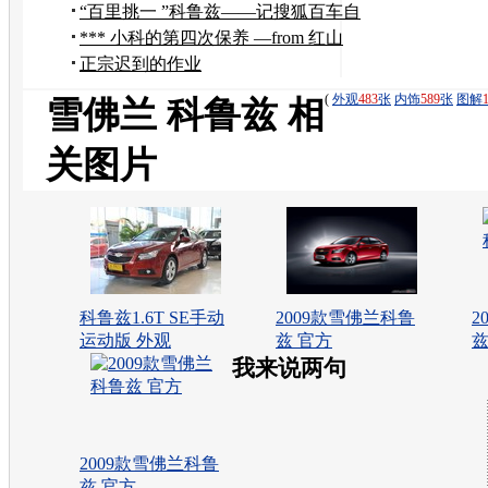
“百里挑一 ”科鲁兹——记搜狐百车自
驾游邯郸
*** 小科的第四次保养 —from 红山
***
正宗迟到的作业
(
外观
483
张
内饰
589
张
图解
雪佛兰 科鲁兹 相
关图片
科鲁兹1.6T SE手动
2009款雪佛兰科鲁
2
运动版 外观
兹 官方
兹
我来说两句
2009款雪佛兰科鲁
兹 官方