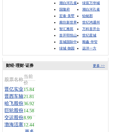
潮白河孔雀
绿宸万华城
国隆府
潮白河孔雀
宏泰·美墅
铂铭郡
廊坊新世界
世纪鸿通州
智汇雅苑
万科首开台
首开熙悦山
世纪星城
首城国际中
顺鑫·华玺
绿城·御园
远洋一方
财经·理财·证券
更多 >>
当前
股票名称
价
晋亿实业
15.84
晋西车轴
21.81
哈飞股份
36.92
巨轮股份
14.58
交运股份
8.99
渤海活塞
12.44
更多