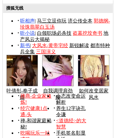
搜狐无线
听相声
|
马三立逗你玩
济公传全本
郭德纲-
珍珠翡翠白玉汤
听小说
|
白领职场必杀技
盗墓挖坟奇书
地
产风云大揭秘
新书
|
大风水-黄帝宅经
新锐解读
都市特种
兵全集
三国演义
叶倩彤-奉子成
自我调理肩劲
如何改变居家
禅商-企业家修
心态改变命运
婚
腰
风水
炼!
解析
经穴健康1点
养生12字诀孔
通-头
令谦
禅-和谐家庭揭
<道德经>的大
秘!
智慧
吃喝玩乐一站
手机签名彰显