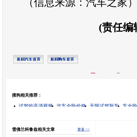
（信息来源：汽车之家
(责任编
开心网
人人网
豆瓣
搜狗相关推荐：
转发至：
试驾的高清视频
汽车全险价格
无限试驾新车
车全
如何试驾
汽车全险费用
平安车辆全险价格
汽车全
汽车全险报价
车全险价格
雪佛兰科鲁兹相关文章
更多 >>