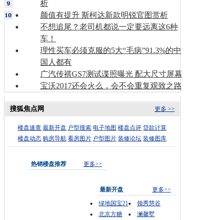
析
颜值有提升 斯柯达新款明锐官图赏析
不想追尾？老司机都说一定要远离这6种
车！
理性买车必须克服的5大“毛病”91.3%的中
国人都有
广汽传祺GS7测试谍照曝光 配大尺寸屏幕
宝沃2017还会火么，会不会重复观致之路
搜狐焦点网
更多 >>
楼盘速查
最新开盘
户型搜索
电子地图
楼盘点评
贷款计算
楼盘动态
购房导航
看房图片
户型图片
装修论坛
装修图库
热销楼盘推荐
更多>>
最新开盘
更多>>
绿地国宝21
领秀慧谷
北京方糖
澜馨墅