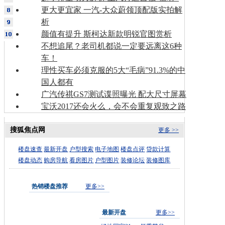
更大更宜家 一汽-大众蔚领顶配版实拍解
析
颜值有提升 斯柯达新款明锐官图赏析
不想追尾？老司机都说一定要远离这6种
车！
理性买车必须克服的5大“毛病”91.3%的中
国人都有
广汽传祺GS7测试谍照曝光 配大尺寸屏幕
宝沃2017还会火么，会不会重复观致之路
搜狐焦点网
更多 >>
楼盘速查
最新开盘
户型搜索
电子地图
楼盘点评
贷款计算
楼盘动态
购房导航
看房图片
户型图片
装修论坛
装修图库
热销楼盘推荐
更多>>
最新开盘
更多>>