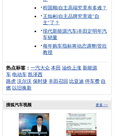
程国顺
|
自主高端究竟有多难？
王灿彬
|
自主品牌究竟谁"自
主"了？
现代新能源汽车
|
丰田定明年汽
车销量
每年购车指标将动态调整
|
管欣
教授
热点标签：
一汽大众
本田
油价上涨
新能源
车
电动车
凯泽西
路虎
沃尔沃
保时捷
丰田召回
比亚迪
停车费
自
燃
以旧换新
搜狐汽车视频
更多 >>