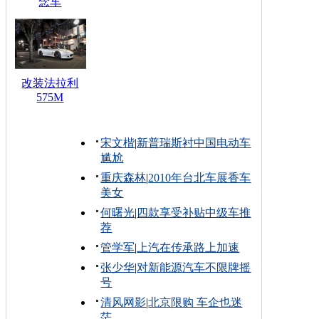
念车
改装法拉利
575M
宋文楷
|
新普瑞斯衬中国电动车
尴尬
重庆森林
|
2010年台北车展香车
美女
何曙光
|
四款享受补贴中级车推
荐
管学军
|
上汽在传承路上加速
张少华
|
对新能源汽车不限牌摇
号
清风网影
|
北京限购 车企也迷
茫