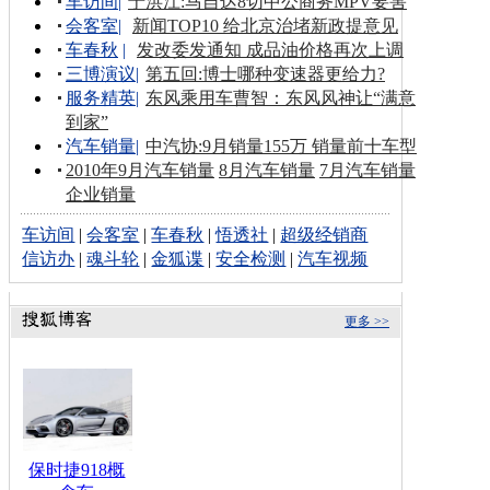
车访间
|
于洪江:马自达8切中公商务MPV要害
会客室
|
新闻TOP10 给北京治堵新政提意见
车春秋
|
发改委发通知 成品油价格再次上调
三博演议
|
第五回:博士哪种变速器更给力?
服务精英
|
东风乘用车曹智：东风风神让“满意
到家”
汽车销量
|
中汽协:9月销量155万 销量前十车型
2010年9月汽车销量
8月汽车销量
7月汽车销量
企业销量
车访间
|
会客室
|
车春秋
|
悟透社
|
超级经销商
信访办
|
魂斗轮
|
金狐谍
|
安全检测
|
汽车视频
更多 >>
保时捷918概