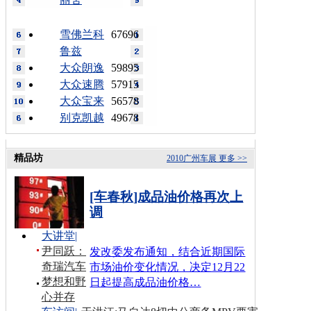
雪佛兰科
67696
鲁兹
大众朗逸
59895
大众速腾
57915
大众宝来
56578
别克凯越
49678
精品坊
2010广州车展
更多 >>
[车春秋]成品油价格再次上
调
大讲堂
|
尹同跃：
发改委发布通知，结合近期国际
奇瑞汽车
市场油价变化情况，决定12月22
梦想和野
日起提高成品油价格…
心并存