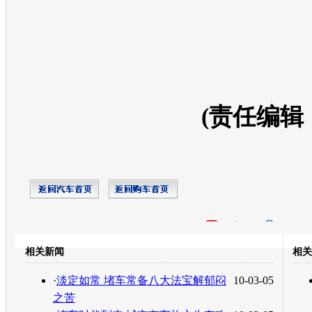
(责任编辑
开心网
人人网
豆瓣
相关新闻
相关
转发至：
·
淡定如常 堵车常备八大法宝解郁闷
10-03-05
之苦