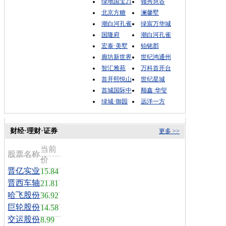
绿地国宝21
领秀慧谷
北京方糖
澜馨墅
潮白河孔雀
绿宸万华城
国隆府
潮白河孔雀
宏泰·美墅
铂铭郡
廊坊新世界
世纪鸿通州
智汇雅苑
万科首开台
首开熙悦山
世纪星城
首城国际中
顺鑫·华玺
绿城·御园
远洋一方
财经·理财·证券
更多 >>
当前
股票名称
价
晋亿实业
15.84
晋西车轴
21.81
哈飞股份
36.92
巨轮股份
14.58
交运股份
8.99