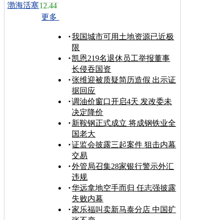
渤海活塞
12.44
更多
我国城市可用土地资源已近极
限
凯恩219名退休员工举报董事
长侵吞国资
张维迎被质疑简历造假 出示证
据回应
调油价窗口开启4天 发改委未
决定降价
新鞍钢正式成立 将成钢铁业全
国老大
证监会披露三起案件 狙击内幕
交易
外管局召集28家银行警示外汇
违规
华远拿地空手而归 任志强披露
失败内幕
家乐福叫卖新马泰分店 中国扩