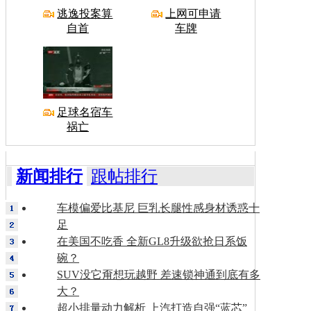
逃逸投案算
上网可申请
自首
车牌
足球名宿车
祸亡
新闻排行
跟帖排行
车模偏爱比基尼 巨乳长腿性感身材诱惑十
足
在美国不吃香 全新GL8升级欲抢日系饭
碗？
SUV没它甭想玩越野 差速锁神通到底有多
大？
超小排量动力解析 上汽打造自强“蓝芯”