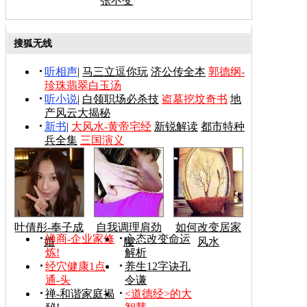
张不变
搜狐无线
听相声
|
马三立逗你玩
济公传全本
郭德纲-
珍珠翡翠白玉汤
听小说
|
白领职场必杀技
盗墓挖坟奇书
地
产风云大揭秘
新书
|
大风水-黄帝宅经
新锐解读
都市特种
兵全集
三国演义
叶倩彤-奉子成
自我调理肩劲
如何改变居家
禅商-企业家修
心态改变命运
婚
腰
风水
炼!
解析
经穴健康1点
养生12字诀孔
通-头
令谦
禅-和谐家庭揭
<道德经>的大