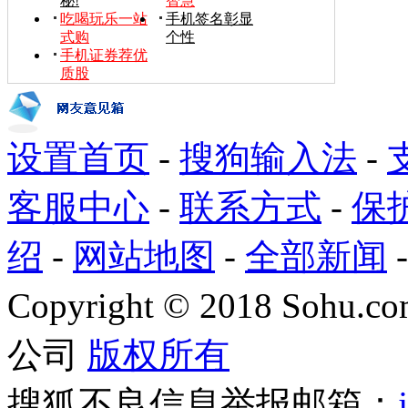
秘!
智慧
吃喝玩乐一站
手机签名彰显
式购
个性
手机证券荐优
质股
设置首页
-
搜狗输入法
-
客服中心
-
联系方式
-
保
绍
-
网站地图
-
全部新闻
Copyright
©
2018 Sohu.com
公司
版权所有
搜狐不良信息举报邮箱：