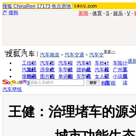
搜狐
ChinaRen
17173
焦点房地
产
搜狗
新闻
-
体育
-
S
-
娱乐
-
V
-
实用工具
更多>>
汽车频道
>
汽车交通
>
汽车交
通
工信部
汽车图
汽车报
汽车销
车价计
车险计
油耗
片
价
量
算
算
汽车经
违章查
车型对
团购优
汽车投
广州车
销商
询
比
惠
诉
展
搜狗浏
图片欣
单词翻
车型查
女人宝
小说阅
览器
赏
译
询
典
读
购置税
汽车壁纸
王健：治理堵车的源