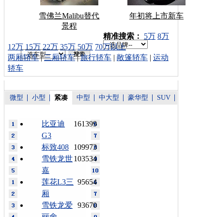
雪佛兰Malibu替代
年初将上市新车
景程
车型搜索：
精准搜索：
5万
8万
12万
15万
22万
35万
50万
70万以上
两厢轿车
|
三厢轿车
|
旅行轿车
|
敞篷轿车
|
运动
轿车
微型
小型
紧凑
中型
中大型
豪华型
SUV
比亚迪
161399
G3
标致408
109973
雪铁龙世
103534
嘉
莲花L3三
95654
厢
雪铁龙爱
93670
丽舍