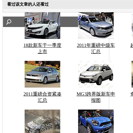
看过该文章的人还看过
18款新车于一季度
2011年重磅中级车
上市
汇总
2011重磅合资紧凑
MG3跨界版新车申
汇总
报图