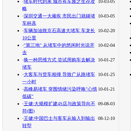
·
堵车时代到来 城市有车族之生存攻
10-03-05
略
·
深圳交通一大顽疾 市民出门就碰堵
10-03-05
车杯具
·
车辆加油致京石高速大堵车 车龙长
10-02-20
10公里
·
"第三地" 从堵车中的悠闲时光说开
10-02-04
去
·
换一种思维方式 尝试用购车去解决
10-01-27
堵车
·
大客车与货车相撞 导致广从路堵车
10-01-25
一小时
·
高峰易堵车 突围情绪污染呼唤"心情
10-01-21
低碳"
·
王健:大规模扩建4S店与政策导向不
09-08-03
符(图)
·
王健:中国巴士与客车从输入到输出
08-12-10
转型