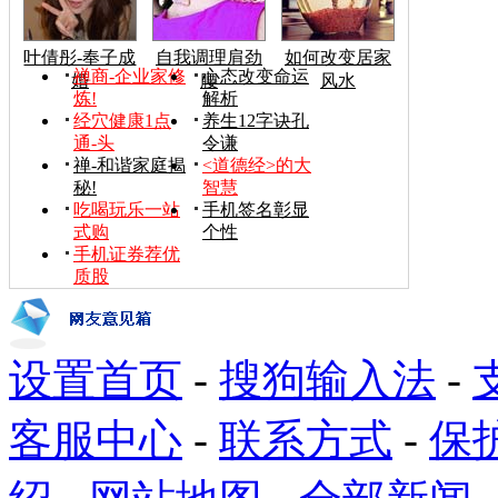
叶倩彤-奉子成
自我调理肩劲
如何改变居家
禅商-企业家修
心态改变命运
婚
腰
风水
炼!
解析
经穴健康1点
养生12字诀孔
通-头
令谦
禅-和谐家庭揭
<道德经>的大
秘!
智慧
吃喝玩乐一站
手机签名彰显
式购
个性
手机证券荐优
质股
设置首页
-
搜狗输入法
-
客服中心
-
联系方式
-
保