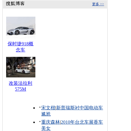
更多 >>
保时捷918概
念车
改装法拉利
575M
宋文楷
|
新普瑞斯衬中国电动车
尴尬
重庆森林
|
2010年台北车展香车
美女