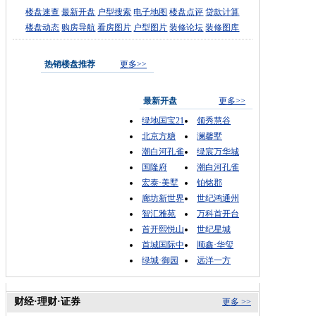
楼盘速查
最新开盘
户型搜索
电子地图
楼盘点评
贷款计算
楼盘动态
购房导航
看房图片
户型图片
装修论坛
装修图库
热销楼盘推荐
更多>>
最新开盘
更多>>
绿地国宝21
领秀慧谷
北京方糖
澜馨墅
潮白河孔雀
绿宸万华城
国隆府
潮白河孔雀
宏泰·美墅
铂铭郡
廊坊新世界
世纪鸿通州
智汇雅苑
万科首开台
首开熙悦山
世纪星城
首城国际中
顺鑫·华玺
绿城·御园
远洋一方
财经·理财·证券
更多 >>