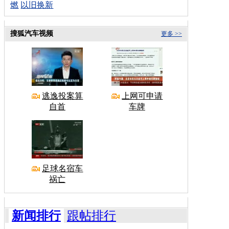
燃
以旧换新
搜狐汽车视频
更多 >>
逃逸投案算
上网可申请
自首
车牌
足球名宿车
祸亡
新闻排行
跟帖排行