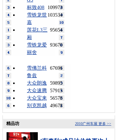
标致408
109973
雪铁龙世
103534
嘉
莲花L3三
95654
厢
雪铁龙爱
93670
丽舍
雪佛兰科
67696
鲁兹
大众朗逸
59895
大众速腾
57915
大众宝来
56578
别克凯越
49678
精品坊
2010广州车展
更多 >>