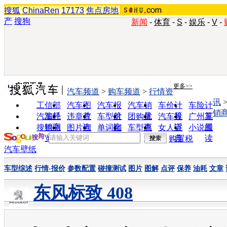
搜狐
ChinaRen
17173
焦点房地
产
搜狗
新闻
-
体育
-
S
-
娱乐
-
V
-
实用工具
更多>>
汽车频道
>
购车频道
>
行情资
讯
工信部
汽车图
汽车报
汽车销
车价计
车险计
销
油耗
片
价
量
算
算
汽车经
违章查
车型对
团购优
汽车投
广州车
销商
询
比
惠
诉
展
搜狗浏
图片欣
单词翻
车型查
女人宝
小说阅
览器
赏
译
询
典
读
购置税
汽车壁纸
车型综述
行情-报价
参数配置
碰撞测试
图片
图解
点评
保养
油耗
文章
东风标致 408