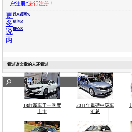
户注册”
进行注册！
更
我来说两句
多
精华区
辩论区
说
两
看过该文章的人还看过
18款新车于一季度
2011年重磅中级车
上市
汇总