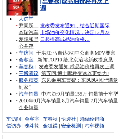
[车春秋]成品油价格再次上
调
大讲堂
|
尹同跃：
发改委发布通知，结合近期国际
奇瑞汽车
市场油价变化情况，决定12月22
梦想和野
日起提高成品油价格…
心并存
车访间
|
于洪江:马自达8切中公商务MPV要害
会客室
|
新闻TOP10 给北京治堵新政提意见
车春秋
|
发改委发通知 成品油价格再次上调
三博演议
|
第五回:博士哪种变速器更给力?
服务精英
|
东风乘用车曹智：东风风神让“满意
到家”
汽车销量
|
中汽协:9月销量155万 销量前十车型
2010年9月汽车销量
8月汽车销量
7月汽车销量
企业销量
车访间
|
会客室
|
车春秋
|
悟透社
|
超级经销商
信访办
|
魂斗轮
|
金狐谍
|
安全检测
|
汽车视频