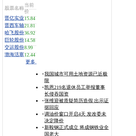
当前
股票名称
价
晋亿实业
15.84
晋西车轴
21.81
哈飞股份
36.92
巨轮股份
14.58
交运股份
8.99
渤海活塞
12.44
更多
我国城市可用土地资源已近极
限
凯恩219名退休员工举报董事
长侵吞国资
张维迎被质疑简历造假 出示证
据回应
调油价窗口开启4天 发改委未
决定降价
新鞍钢正式成立 将成钢铁业全
国老大