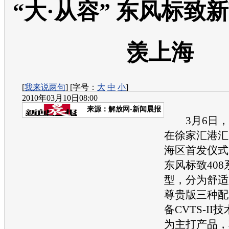
“大·从容” 东风标致新
羡上海
[
我来说两句
] [字号：
大
中
小
]
2010年03月10日08:00
来源：
解放网-新闻晨报
3月6日，
在徐家汇港汇
海区首发仪式
东风
标致408
型，分为舒适
尊贵版三种配
备CVTS-II技
为主打产品，其