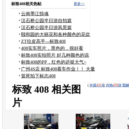
包
标致408相关热帖
更多>>
云南墨江惊魂
汉石桥公园半日游自拍篇
汉石桥公园半日游风景篇
颐和园的大丽花和各种颜色的花盆
ZT拉皮高手---标致408
408实车照片，黑色的，很好看
标致408实拍照片 好几种颜色的说
标致408的PP，红色的还挺大气~
广州4S店 标致408看车作业！！ 大量
实拍图片
冒死拍下标志408
(
外观
431
张
内饰
476
张
图
标致 408 相关图
片