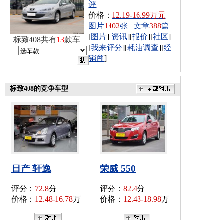
评
价格：
12.19-16.99万元
图片
1402
张
文章
388
篇
[
图片
][
资讯
][
报价
][
社区
]
标致408共有
13
款车
[
我来评分
][
耗油调查
][
经
销商
]
标致408的竞争车型
日产 轩逸
荣威 550
评分：
72.8
分
评分：
82.4
分
价格：
12.48-16.78
万
价格：
12.48-18.98
万