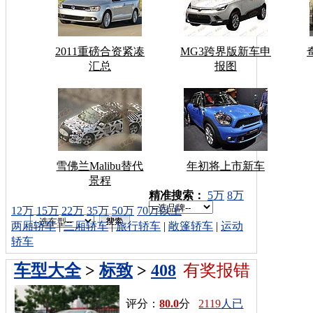
2011重磅合资紧凑
MG3跨界版新车申
汇总
报图
雪佛兰Malibu替代
年初将上市新车
景程
车型搜索：
精准搜索：
5万
8万
12万
15万
22万
35万
50万
70万以上
两厢轿车
|
三厢轿车
|
旅行轿车
|
敞篷轿车
|
运动
轿车
车型大全
>
标致
>
408
有奖报错
评分：
80.0
分
2119
人已