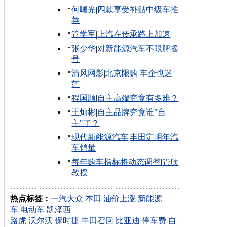
何曙光
|
四款享受补贴中级车推
荐
管学军
|
上汽在传承路上加速
张少华
|
对新能源汽车不限牌摇
号
清风网影
|
北京限购 车企也迷
茫
程国顺
|
自主高端究竟有多难？
王灿彬
|
自主品牌究竟谁"自
主"了？
现代新能源汽车
|
丰田定明年汽
车销量
每年购车指标将动态调整
|
管欣
教授
热点标签：
一汽大众
本田
油价上涨
新能源
车
电动车
凯泽西
路虎
沃尔沃
保时捷
丰田召回
比亚迪
停车费
自