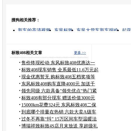
开心网
人人网
豆瓣
搜狗相关推荐：
转发至：
新车的高清视频
东风标致
东风大货车新车报价
起
2010东风日产新车
二手新车
新车汽车保险价格
东风雪铁龙
东风风神
东风本田crv
标致408相关文章
更多 >>
售价终现松动 东风标致408优惠达一
万元
标致408现车销售 全系最低11.6万元起
售
现金优惠暂无 购标致408五档奖项等
您拿
东风标致408购车直降4000元 加送千
元礼
领先同级 六款具备"领先优点"热门紧
凑车
标致408有部分现车 赠送价值3000元
礼包
15000km花费324元 东风标致408二保
追踪
到底哪个排量在热销 六款大卖A级车
型
过冬不再靠“抖” 15万区间车型温暖法
宝
博瑞祥致标致4S店月末放送 享超级礼