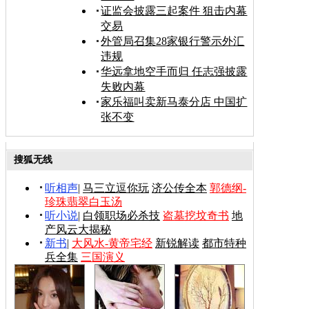
证监会披露三起案件 狙击内幕
交易
外管局召集28家银行警示外汇
违规
华远拿地空手而归 任志强披露
失败内幕
家乐福叫卖新马泰分店 中国扩
张不变
搜狐无线
听相声
|
马三立逗你玩
济公传全本
郭德纲-
珍珠翡翠白玉汤
听小说
|
白领职场必杀技
盗墓挖坟奇书
地
产风云大揭秘
新书
|
大风水-黄帝宅经
新锐解读
都市特种
兵全集
三国演义