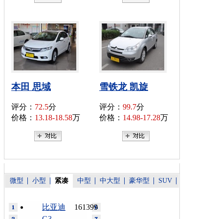
本田 思域
雪铁龙 凯旋
评分：
72.5
分
评分：
99.7
分
价格：
13.18-18.58
万
价格：
14.98-17.28
万
微型
小型
紧凑
中型
中大型
豪华型
SUV
比亚迪
161399
G3