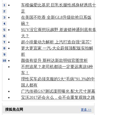
车模偏爱比基尼 巨乳长腿性感身材诱惑十
足
在美国不吃香 全新GL8升级欲抢日系饭
碗？
SUV没它甭想玩越野 差速锁神通到底有多
大？
超小排量动力解析 上汽打造自强“蓝芯”
更大更宜家 一汽-大众蔚领顶配版实拍解
析
颜值有提升 斯柯达新款明锐官图赏析
不想追尾？老司机都说一定要远离这6种
车！
理性买车必须克服的5大“毛病”91.3%的中
国人都有
广汽传祺GS7测试谍照曝光 配大尺寸屏幕
宝沃2017还会火么，会不会重复观致之路
搜狐焦点网
更多 >>