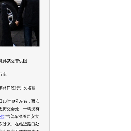
孙某交警供图
行车
车路口逆行引发堵塞
13时40分左右，西安
志街交会处，一辆没有
现代
”
吉普
车沿着西安大
东驶来。在临近路口处