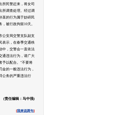
出所民警赶来，将女司
出所调查处理。经过调
孙某的行为属于妨碍民
务，被行政拘留10天。
公安局交警支队副支
民表示，在春季
交通
秩
动中，交警会一直依法
交通
违法行为，请广大
者予以配合。“不要将
罚金的一般违法行为，
碍公务的严重违法行
(责任编辑：马中强)
[
我来说两句
]