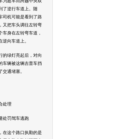
车为超车而跨越中央双
到了逆行车道上。随
车司机可能是看到了路
，又把车头调往左转弯
个车身在左转弯车道，
在逆向车道上。
的绿灯亮起后，对向
的车辆被这辆
吉普
车挡
了
交通
堵塞。
处理
处罚驾车逃跑
在这个路口执勤的是