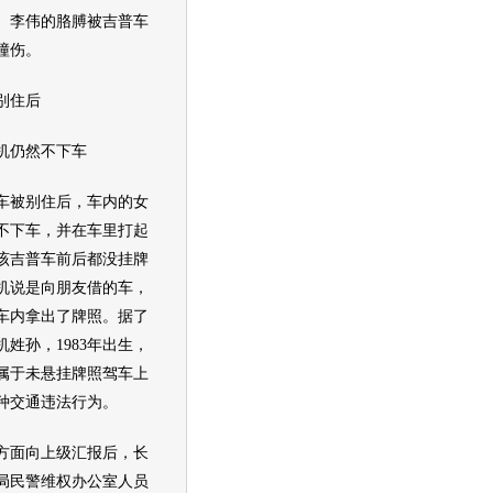
。李伟的胳膊被
吉普
车
撞伤。
住后
仍然不下车
车被别住后，车内的女
不下车，并在车里打起
该
吉普
车前后都没挂牌
机说是向朋友借的车，
车内拿出了牌照。据了
机姓孙，1983年出生，
属于未悬挂牌照驾车上
种
交通
违法行为。
面向上级汇报后，长
局民警维权办公室人员