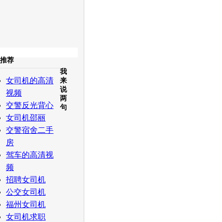
收起
推荐
我
白社会
百度i贴吧
女司机的高清
来
说
视频
两
交警反光背心
句
女司机邵丽
交警宿舍二手
房
驾车的高清视
频
招聘女司机
公交女司机
福州女司机
女司机求职