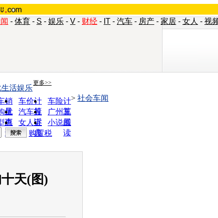
新闻
-
体育
-
S
-
娱乐
-
V
-
财经
-
IT
-
汽车
-
房产
-
家居
-
女人
-
视
更多>>
化生活娱乐
>
社会车闻
车销
车价计
车险计
量
算
算
购优
汽车投
广州车
惠
诉
展
型查
女人宝
小说阅
询
典
读
购置税
十天(图)