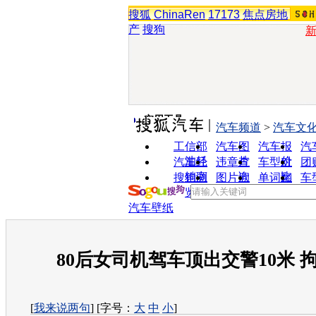
搜狐
ChinaRen
17173
焦点房地
产
搜狗
实用工具
汽车频道
>
汽车文
工信部
汽车图
汽车报
汽
油耗
片
价
汽车经
违章查
车型对
团
销商
询
比
搜狗浏
图片欣
单词翻
车
览器
赏
译
汽车壁纸
80后女司机驾车顶出交警10米 拘
[
我来说两句
] [字号：
大
中
小
]