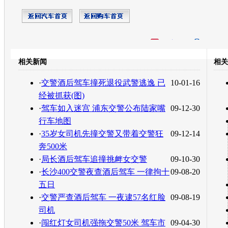
开心网
人人网
豆瓣
相关新闻
相关
转发至：
·
交警酒后驾车撞死退役武警逃逸 已
10-01-16
经被抓获(图)
·
驾车如入迷宫 浦东交警公布陆家嘴
09-12-30
行车地图
·
35岁女司机先撞交警又带着交警狂
09-12-14
奔500米
·
局长酒后驾车追撞挑衅女交警
09-10-30
·
长沙400交警夜查酒后驾车 一律拘十
09-08-20
五日
·
交警严查酒后驾车 一夜逮57名红脸
09-08-19
司机
·
闯红灯女司机强拖交警50米 驾车市
09-04-30