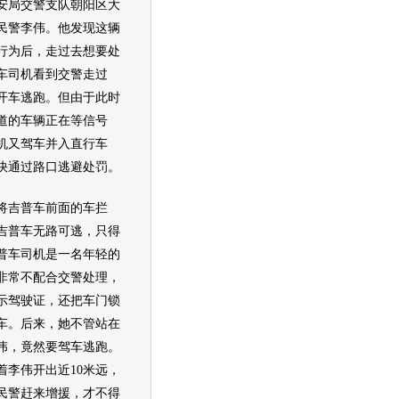
安局交警支队朝阳区大
民警李伟。他发现这辆
行为后，走过去想要处
车司机看到交警走过
开车逃跑。但由于此时
道的车辆正在等信号
机又驾车并入直行车
快通过路口逃避处罚。
将
吉普
车前面的车拦
吉普
车无路可逃，只得
普
车司机是一名年轻的
非常不配合交警处理，
示驾驶证，还把车门锁
车。后来，她不管站在
伟，竟然要驾车逃跑。
着李伟开出近10米远，
民警赶来增援，才不得