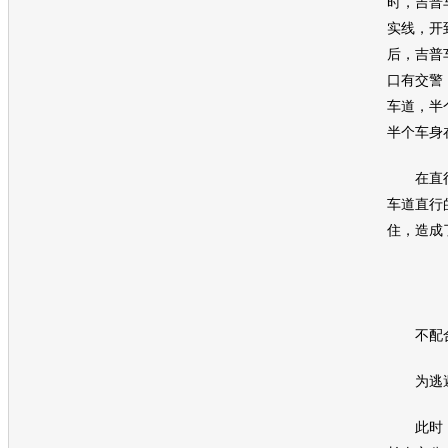
时，
吉普
实线，开
后，
吉普
口有交警
车道，半
半个车身
在直行
车道直行
住，造成
不配合
为逃避
此时，