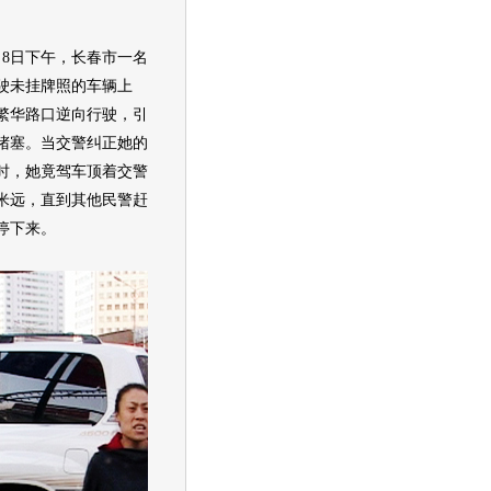
日下午，长春市一名
驶未挂牌照的车辆上
繁华路口逆向行驶，引
堵塞。当交警纠正她的
时，她竟驾车顶着交警
0米远，直到其他民警赶
停下来。