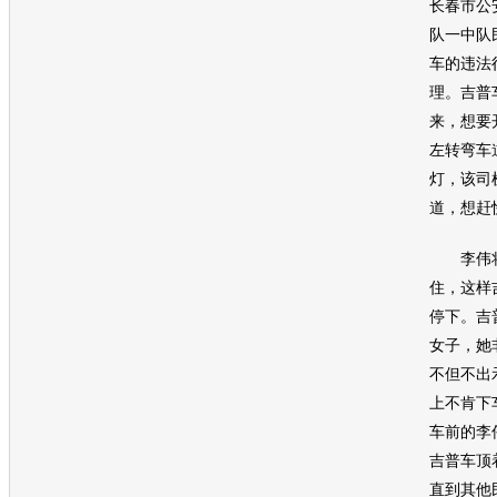
长春市公
队一中队
车的违法
理。
吉普
来，想要
左转弯车
灯，该司
道，想赶
李伟
住，这样
停下。
吉
女子，她
不但不出
上不肯下
车前的李
吉普
车顶
直到其他