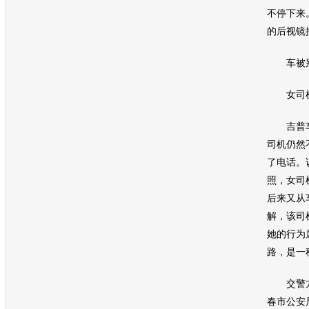
不停下来
的后视镜
车被别
女司机
吉普
司机仍然
了电话。
照，女司
后来又从
解，该司
她的行为
路，是一
交警方
春市公安