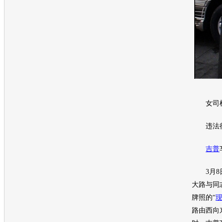
女司机
违法
吉普
3月8日
大路与同
牌照的“
路由西向