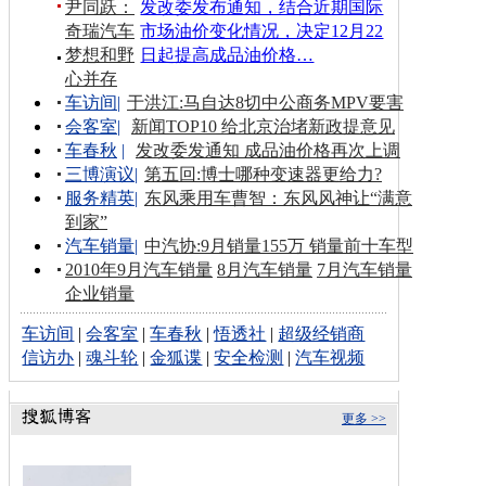
尹同跃：
发改委发布通知，结合近期国际
奇瑞汽车
市场油价变化情况，决定12月22
梦想和野
日起提高成品油价格…
心并存
车访间
|
于洪江:马自达8切中公商务MPV要害
会客室
|
新闻TOP10 给北京治堵新政提意见
车春秋
|
发改委发通知 成品油价格再次上调
三博演议
|
第五回:博士哪种变速器更给力?
服务精英
|
东风乘用车曹智：东风风神让“满意
到家”
汽车销量
|
中汽协:9月销量155万 销量前十车型
2010年9月汽车销量
8月汽车销量
7月汽车销量
企业销量
车访间
|
会客室
|
车春秋
|
悟透社
|
超级经销商
信访办
|
魂斗轮
|
金狐谍
|
安全检测
|
汽车视频
更多 >>