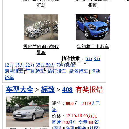
汇总
报图
雪佛兰Malibu替代
年初将上市新车
景程
车型搜索：
精准搜索：
5万
8万
12万
15万
22万
35万
50万
70万以上
两厢轿车
|
三厢轿车
|
旅行轿车
|
敞篷轿车
|
运动
轿车
车型大全
>
标致
>
408
有奖报错
评分：
80.0
分
2119
人已
评
价格：
12.19-16.99万元
图片
1402
张
文章
388
篇
[
图片
][
资讯
][
报价
][
社区
]