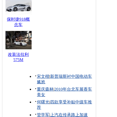
保时捷918概
念车
改装法拉利
575M
宋文楷
|
新普瑞斯衬中国电动车
尴尬
重庆森林
|
2010年台北车展香车
美女
何曙光
|
四款享受补贴中级车推
荐
管学军
|
上汽在传承路上加速