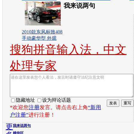
我来说两句
2010款东风标致408
手动豪华型 外观
搜狗拼音输入法，中文
处理专家
隐藏地址
设为辩论话题
*欢迎您
注册
发言。请点击右上角
“新用
户注册”
进行注册！
更
我来说两句
精华区