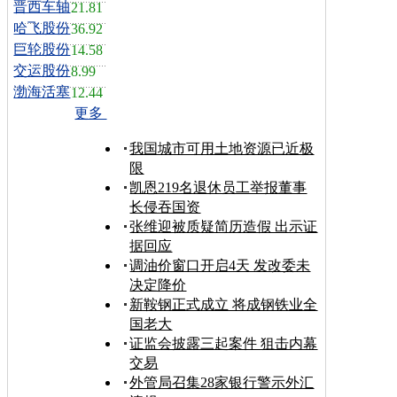
晋西车轴
21.81
哈飞股份
36.92
巨轮股份
14.58
交运股份
8.99
渤海活塞
12.44
更多
我国城市可用土地资源已近极
限
凯恩219名退休员工举报董事
长侵吞国资
张维迎被质疑简历造假 出示证
据回应
调油价窗口开启4天 发改委未
决定降价
新鞍钢正式成立 将成钢铁业全
国老大
证监会披露三起案件 狙击内幕
交易
外管局召集28家银行警示外汇