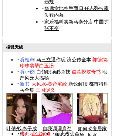
违规
华远拿地空手而归 任志强披露
失败内幕
家乐福叫卖新马泰分店 中国扩
张不变
搜狐无线
听相声
|
马三立逗你玩
济公传全本
郭德纲-
珍珠翡翠白玉汤
听小说
|
白领职场必杀技
盗墓挖坟奇书
地
产风云大揭秘
新书
|
大风水-黄帝宅经
新锐解读
都市特种
兵全集
三国演义
叶倩彤-奉子成
自我调理肩劲
如何改变居家
禅商-企业家修
心态改变命运
婚
腰
风水