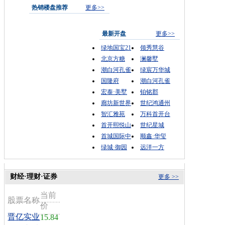
热销楼盘推荐
更多>>
最新开盘
更多>>
绿地国宝21
领秀慧谷
北京方糖
澜馨墅
潮白河孔雀
绿宸万华城
国隆府
潮白河孔雀
宏泰·美墅
铂铭郡
廊坊新世界
世纪鸿通州
智汇雅苑
万科首开台
首开熙悦山
世纪星城
首城国际中
顺鑫·华玺
绿城·御园
远洋一方
财经·理财·证券
更多 >>
当前
股票名称
价
晋亿实业
15.84