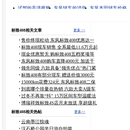
试驾的高清视频
东风轿车的消息
东风本田轿车价格
东风雪铁轿车
东风本田轿车图片
东风标志轿车报价
东风日产轿车价格
东风自主品牌轿车
东风雪铁龙
东风悦达起亚
标致408相关文章
更多 >>
售价终现松动 东风标致408优惠达一
万元
标致408现车销售 全系最低11.6万元起
售
现金优惠暂无 购标致408五档奖项等
您拿
东风标致408购车直降4000元 加送千
元礼
领先同级 六款具备"领先优点"热门紧
凑车
标致408有部分现车 赠送价值3000元
礼包
15000km花费324元 东风标致408二保
追踪
到底哪个排量在热销 六款大卖A级车
型
过冬不再靠“抖” 15万区间车型温暖法
宝
博瑞祥致标致4S店月末放送 享超级礼
包
标致408相关热帖
更多>>
云南墨江惊魂
汉石桥公园半日游自拍篇