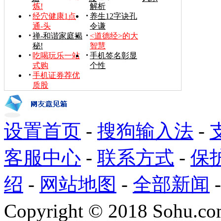
炼!
解析
经穴健康1点
养生12字诀孔
通-头
令谦
禅-和谐家庭揭
<道德经>的大
秘!
智慧
吃喝玩乐一站
手机签名彰显
式购
个性
手机证券荐优
质股
设置首页
-
搜狗输入法
-
客服中心
-
联系方式
-
保
绍
-
网站地图
-
全部新闻
Copyright
©
2018 Sohu.com