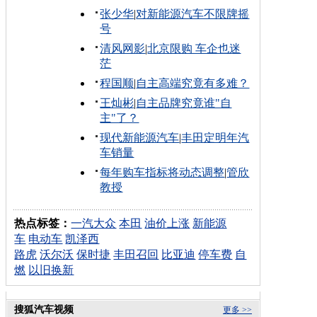
张少华
|
对新能源汽车不限牌摇
号
清风网影
|
北京限购 车企也迷
茫
程国顺
|
自主高端究竟有多难？
王灿彬
|
自主品牌究竟谁"自
主"了？
现代新能源汽车
|
丰田定明年汽
车销量
每年购车指标将动态调整
|
管欣
教授
热点标签：
一汽大众
本田
油价上涨
新能源
车
电动车
凯泽西
路虎
沃尔沃
保时捷
丰田召回
比亚迪
停车费
自
燃
以旧换新
搜狐汽车视频
更多 >>