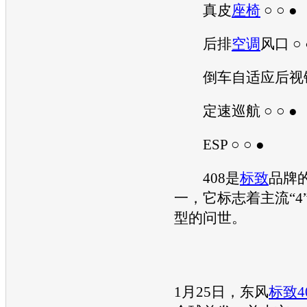
真皮
座椅
○ ○ ●
后排
空调
风口 ○ 
倒车自适应后视镜 ○
定速巡航 ○ ○ ●
ESP ○ ○ ●
408是
标致
品牌
一，它标志着主流“4
型的问世。
1月25日，东风
标致4