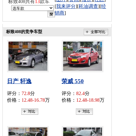
标致408共有
13
款车
[
我来评分
][
耗油调查
][
经
销商
]
标致408的竞争车型
日产 轩逸
荣威 550
评分：
72.8
分
评分：
82.4
分
价格：
12.48-16.78
万
价格：
12.48-18.98
万