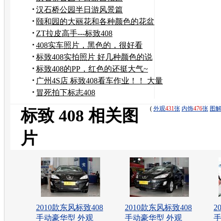
汉石桥公园半日游风景篇
颐和园的大丽花和各种颜色的花盆
ZT拉皮高手---标致408
408实车照片，黑色的，很好看
标致408实拍照片 好几种颜色的说
标致408的PP，红色的还挺大气~
广州4S店 标致408看车作业！！ 大量
实拍图片
冒死拍下标志408
(
外观
431
张
内饰
476
张
图
标致 408 相关图
片
2010款东风标致408
2010款东风标致408
2
手动豪华型 外观
手动豪华型 外观
手