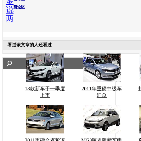
多
辩论区
说
两
看过该文章的人还看过
18款新车于一季度
2011年重磅中级车
上市
汇总
2011重磅合资紧凑
MG3跨界版新车申