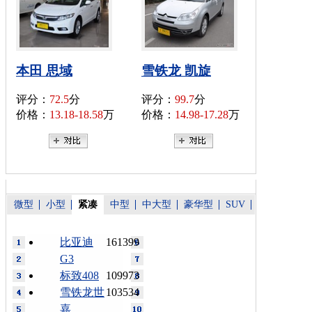
本田 思域
雪铁龙 凯旋
评分：
72.5
分
评分：
99.7
分
价格：
13.18-18.58
万
价格：
14.98-17.28
万
微型
小型
紧凑
中型
中大型
豪华型
SUV
比亚迪
161399
G3
标致408
109973
雪铁龙世
103534
嘉