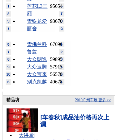
莲花L3三
95654
厢
雪铁龙爱
93670
丽舍
雪佛兰科
67696
鲁兹
大众朗逸
59895
大众速腾
57915
大众宝来
56578
别克凯越
49678
精品坊
2010广州车展
更多 >>
[车春秋]成品油价格再次上
调
大讲堂
|