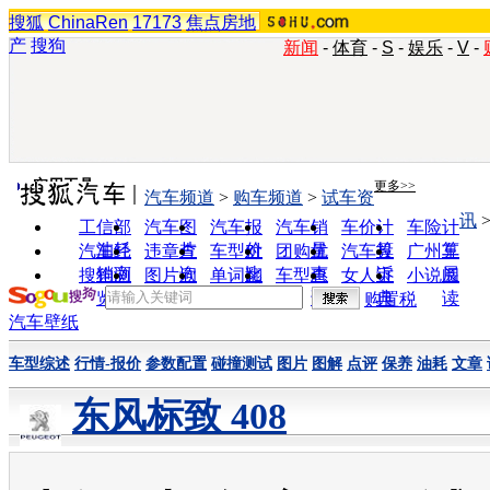
搜狐
ChinaRen
17173
焦点房地
产
搜狗
新闻
-
体育
-
S
-
娱乐
-
V
-
实用工具
更多>>
汽车频道
>
购车频道
>
试车资
讯
工信部
汽车图
汽车报
汽车销
车价计
车险计
油耗
片
价
量
算
算
汽车经
违章查
车型对
团购优
汽车投
广州车
销商
询
比
惠
诉
展
搜狗浏
图片欣
单词翻
车型查
女人宝
小说阅
览器
赏
译
询
典
读
购置税
汽车壁纸
车型综述
行情-报价
参数配置
碰撞测试
图片
图解
点评
保养
油耗
文章
东风标致 408