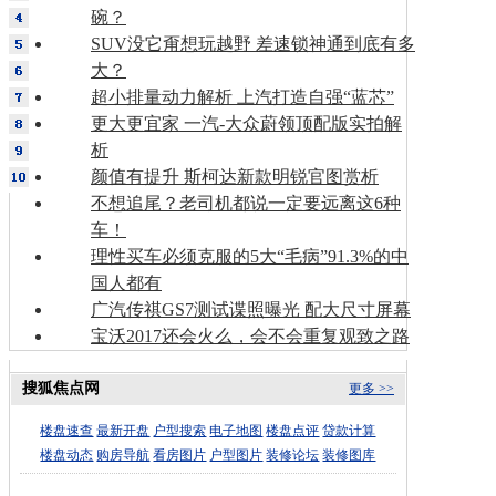
碗？
SUV没它甭想玩越野 差速锁神通到底有多
大？
超小排量动力解析 上汽打造自强“蓝芯”
更大更宜家 一汽-大众蔚领顶配版实拍解
析
颜值有提升 斯柯达新款明锐官图赏析
不想追尾？老司机都说一定要远离这6种
车！
理性买车必须克服的5大“毛病”91.3%的中
国人都有
广汽传祺GS7测试谍照曝光 配大尺寸屏幕
宝沃2017还会火么，会不会重复观致之路
搜狐焦点网
更多 >>
楼盘速查
最新开盘
户型搜索
电子地图
楼盘点评
贷款计算
楼盘动态
购房导航
看房图片
户型图片
装修论坛
装修图库