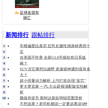
足球名宿车
祸亡
新闻排行
跟帖排行
车模偏爱比基尼 巨乳长腿性感身材诱惑十
足
在美国不吃香 全新GL8升级欲抢日系饭
碗？
SUV没它甭想玩越野 差速锁神通到底有多
大？
超小排量动力解析 上汽打造自强“蓝芯”
更大更宜家 一汽-大众蔚领顶配版实拍解
析
颜值有提升 斯柯达新款明锐官图赏析
不想追尾？老司机都说一定要远离这6种