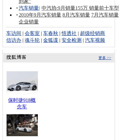
到家”
汽车销量
|
中汽协:9月销量155万 销量前十车型
2010年9月汽车销量
8月汽车销量
7月汽车销量
企业销量
车访间
|
会客室
|
车春秋
|
悟透社
|
超级经销商
信访办
|
魂斗轮
|
金狐谍
|
安全检测
|
汽车视频
更多 >>
保时捷918概
念车