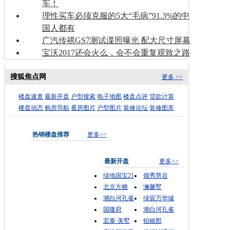
车！
理性买车必须克服的5大“毛病”91.3%的中
国人都有
广汽传祺GS7测试谍照曝光 配大尺寸屏幕
宝沃2017还会火么，会不会重复观致之路
搜狐焦点网
更多 >>
楼盘速查
最新开盘
户型搜索
电子地图
楼盘点评
贷款计算
楼盘动态
购房导航
看房图片
户型图片
装修论坛
装修图库
热销楼盘推荐
更多>>
最新开盘
更多>>
绿地国宝21
领秀慧谷
北京方糖
澜馨墅
潮白河孔雀
绿宸万华城
国隆府
潮白河孔雀
宏泰·美墅
铂铭郡