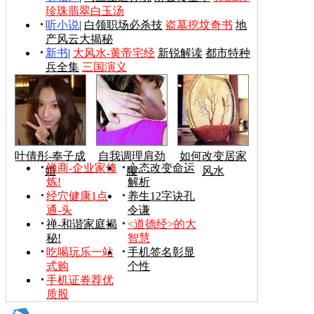
珍珠翡翠白玉汤
听小说
|
白领职场必杀技
盗墓挖坟奇书
地
产风云大揭秘
新书
|
大风水-黄帝宅经
新锐解读
都市特种
兵全集
三国演义
叶倩彤-奉子成
自我调理肩劲
如何改变居家
禅商-企业家修
心态改变命运
婚
腰
风水
炼!
解析
经穴健康1点
养生12字诀孔
通-头
令谦
禅-和谐家庭揭
<道德经>的大
秘!
智慧
吃喝玩乐一站
手机签名彰显
式购
个性
手机证券荐优
质股