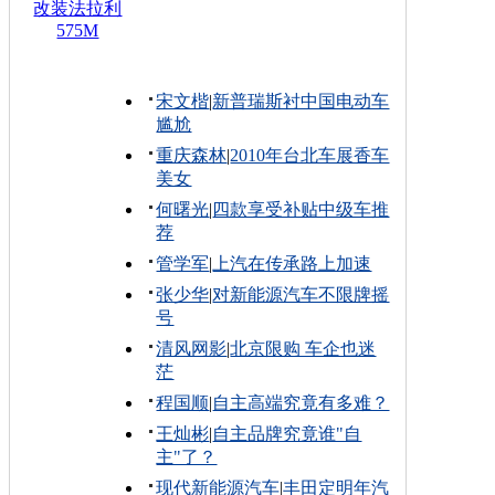
改装法拉利
575M
宋文楷
|
新普瑞斯衬中国电动车
尴尬
重庆森林
|
2010年台北车展香车
美女
何曙光
|
四款享受补贴中级车推
荐
管学军
|
上汽在传承路上加速
张少华
|
对新能源汽车不限牌摇
号
清风网影
|
北京限购 车企也迷
茫
程国顺
|
自主高端究竟有多难？
王灿彬
|
自主品牌究竟谁"自
主"了？
现代新能源汽车
|
丰田定明年汽