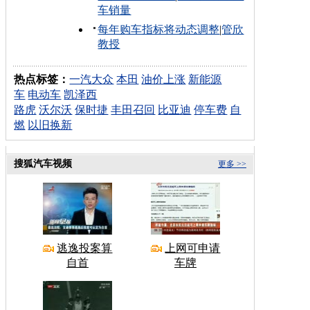
车销量
每年购车指标将动态调整
|
管欣
教授
热点标签：
一汽大众
本田
油价上涨
新能源
车
电动车
凯泽西
路虎
沃尔沃
保时捷
丰田召回
比亚迪
停车费
自
燃
以旧换新
搜狐汽车视频
更多 >>
逃逸投案算
上网可申请
自首
车牌