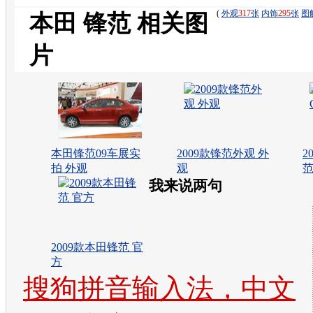
大家一定要注意！！
(
外观
317
张
内饰
295
张
图
本田 锋范 相关图
片
本田锋范09车展实
2009款锋范外观 外
2
拍 外观
观
范
我来说两句
2009款本田锋范 官
方
搜狗拼音输入法，中文