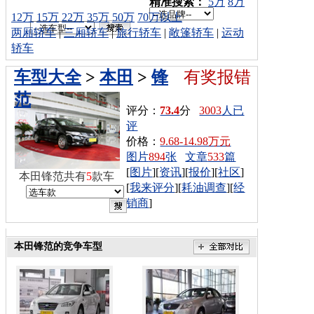
车型搜索：
精准搜索：
5万
8万
12万
15万
22万
35万
50万
70万以上
两厢轿车
|
三厢轿车
|
旅行轿车
|
敞篷轿车
|
运动
轿车
车型大全
>
本田
>
锋
有奖报错
范
评分：
73.4
分
3003
人已
评
价格：
9.68-14.98万元
图片
894
张
文章
533
篇
[
图片
][
资讯
][
报价
][
社区
]
本田锋范共有
5
款车
[
我来评分
][
耗油调查
][
经
销商
]
本田锋范的竞争车型