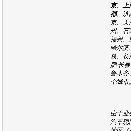
京
、
上
都
、济
京、天
州、石
福州、
哈尔滨
岛、长
肥 长春
鲁木齐 
个城市
由于业
汽车现
地区（