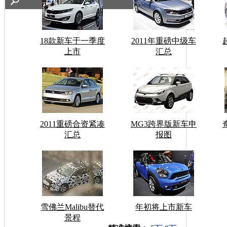
18款新车于一季度
2011年重磅中级车
上市
汇总
2011重磅合资紧凑
MG3跨界版新车申
汇总
报图
雪佛兰Malibu替代
年初将上市新车
景程