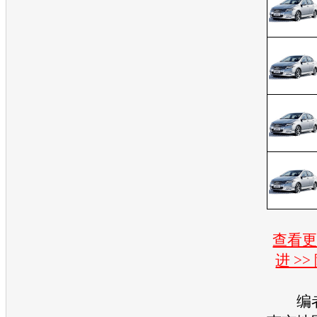
查看
进 >
编者