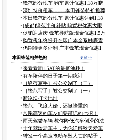
万元
锋范部分现车 购车累计优惠1.18万赠
装具
深圳特价租车--------本田锋范特价推荐
本田锋范部分现车 累计优惠达到1.18
万
[成都]锋范半价补贴 购置税优惠大限
将至
促销迎店庆 锋范导航版现金优惠1.5万
元
购置税年终提升在即广本全系触底震
撼价
仍期待更多让利 广本锋范现金优惠1
万元
本田锋范相关热帖
更多>>
来看看咱1.5AT的最低油耗！
有车陪伴的日子第一期统计
［锋范写手］被公交剐了（二）
［锋范写手］被公交剐了（一）
新论坛打卡地址
锋范、飞度大婚，还挺隆重的
常跑高速的车友们要谨记的七招！
（转的）
雨天驾驶车辆 教你降低汽车侧滑的法
宝
十年驾龄老车主，为你详解秋天爱车
保养5大要点
转发一个高速抢劫车毁人亡的帖子，