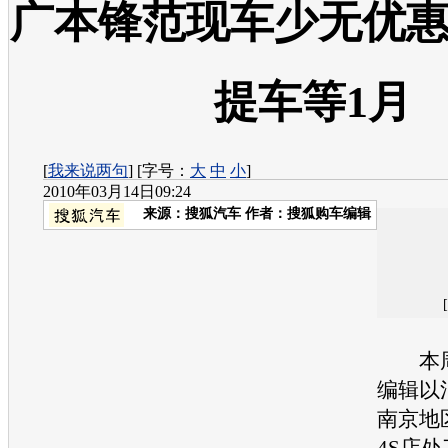
广本锋范现车少无优惠
提车等1月
[
我来说两句
] [字号：
大
中
小
]
2010年03月14日09:24
来源：
搜狐汽车
作者：搜狐购车编辑
本周
编辑以
南京地
4S店