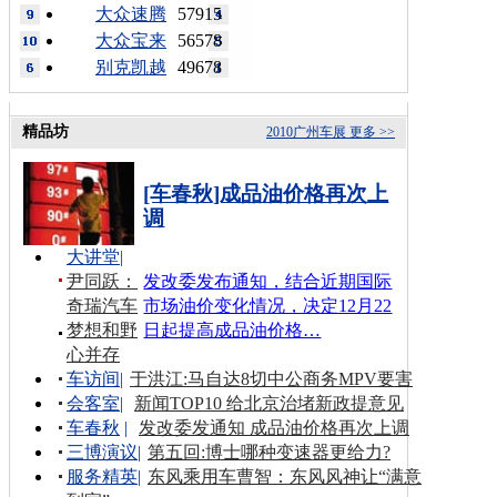
大众速腾
57915
大众宝来
56578
别克凯越
49678
精品坊
2010广州车展
更多 >>
[车春秋]成品油价格再次上
调
大讲堂
|
尹同跃：
发改委发布通知，结合近期国际
奇瑞汽车
市场油价变化情况，决定12月22
梦想和野
日起提高成品油价格…
心并存
车访间
|
于洪江:马自达8切中公商务MPV要害
会客室
|
新闻TOP10 给北京治堵新政提意见
车春秋
|
发改委发通知 成品油价格再次上调
三博演议
|
第五回:博士哪种变速器更给力?
服务精英
|
东风乘用车曹智：东风风神让“满意