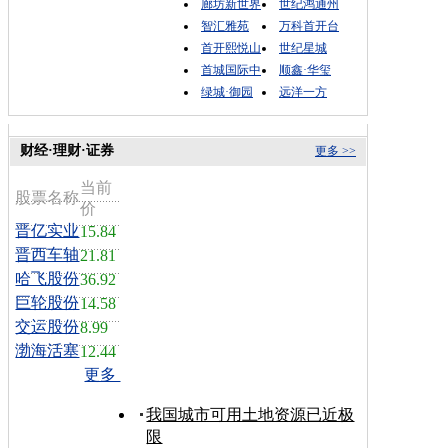
廊坊新世界
世纪鸿通州
智汇雅苑
万科首开台
首开熙悦山
世纪星城
首城国际中
顺鑫·华玺
绿城·御园
远洋一方
财经·理财·证券
更多 >>
当前
股票名称
价
晋亿实业
15.84
晋西车轴
21.81
哈飞股份
36.92
巨轮股份
14.58
交运股份
8.99
渤海活塞
12.44
更多
我国城市可用土地资源已近极
限