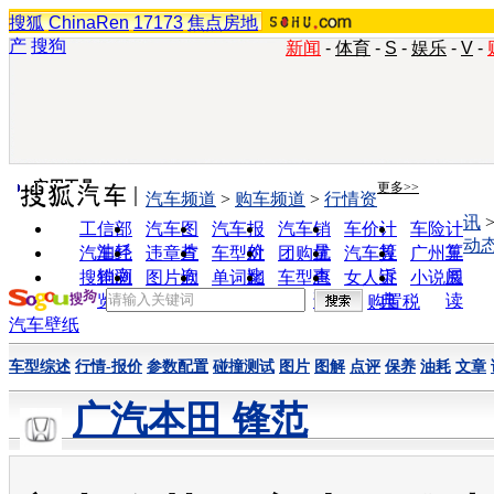
搜狐
ChinaRen
17173
焦点房地
产
搜狗
新闻
-
体育
-
S
-
娱乐
-
V
-
实用工具
更多>>
汽车频道
>
购车频道
>
行情资
讯
工信部
汽车图
汽车报
汽车销
车价计
车险计
动
油耗
片
价
量
算
算
汽车经
违章查
车型对
团购优
汽车投
广州车
销商
询
比
惠
诉
展
搜狗浏
图片欣
单词翻
车型查
女人宝
小说阅
览器
赏
译
询
典
读
购置税
汽车壁纸
车型综述
行情-报价
参数配置
碰撞测试
图片
图解
点评
保养
油耗
文章
广汽本田 锋范