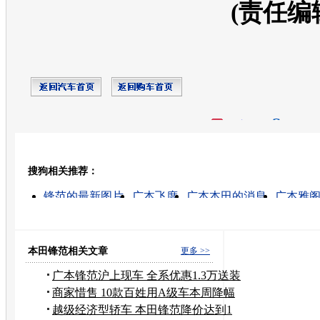
(责任编
开心网
人人网
豆瓣
搜狗相关推荐：
转发至：
锋范的最新图片
广本飞度
广本本田的消息
广本雅
东风本田
广本汽车
广本越野
本田思域
本田摩托车
本田汽车
本田锋范相关文章
更多 >>
广本锋范沪上现车 全系优惠1.3万送装
潢
商家惜售 10款百姓用A级车本周降幅
一览
越级经济型轿车 本田锋范降价达到1