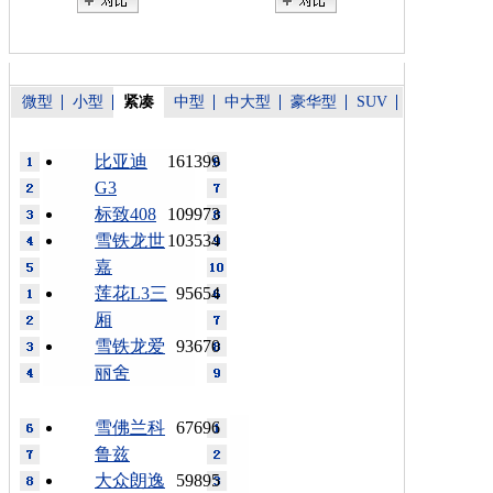
微型
小型
紧凑
中型
中大型
豪华型
SUV
比亚迪
161399
G3
标致408
109973
雪铁龙世
103534
嘉
莲花L3三
95654
厢
雪铁龙爱
93670
丽舍
雪佛兰科
67696
鲁兹
大众朗逸
59895