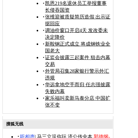
凯恩219名退休员工举报董事
长侵吞国资
张维迎被质疑简历造假 出示证
据回应
调油价窗口开启4天 发改委未
决定降价
新鞍钢正式成立 将成钢铁业全
国老大
证监会披露三起案件 狙击内幕
交易
外管局召集28家银行警示外汇
违规
华远拿地空手而归 任志强披露
失败内幕
家乐福叫卖新马泰分店 中国扩
张不变
搜狐无线
听相声
|
马三立逗你玩
济公传全本
郭德纲-