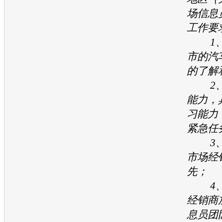
场信息
工作要
1、
市的汽
的了解
2、
能力，
习能力
紧急任
3、
市场经
先；
4、
经销商
息员团