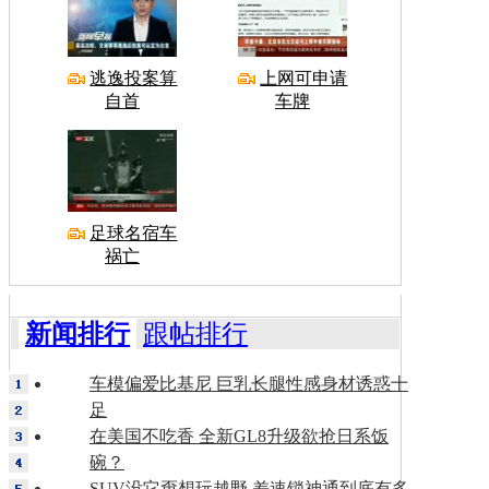
逃逸投案算
上网可申请
自首
车牌
足球名宿车
祸亡
新闻排行
跟帖排行
车模偏爱比基尼 巨乳长腿性感身材诱惑十
足
在美国不吃香 全新GL8升级欲抢日系饭
碗？
SUV没它甭想玩越野 差速锁神通到底有多