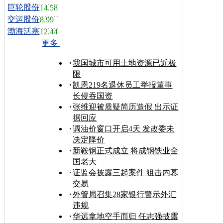
巨轮股份
14.58
交运股份
8.99
渤海活塞
12.44
更多
我国城市可用土地资源已近极
限
凯恩219名退休员工举报董事
长侵吞国资
张维迎被质疑简历造假 出示证
据回应
调油价窗口开启4天 发改委未
决定降价
新鞍钢正式成立 将成钢铁业全
国老大
证监会披露三起案件 狙击内幕
交易
外管局召集28家银行警示外汇
违规
华远拿地空手而归 任志强披露