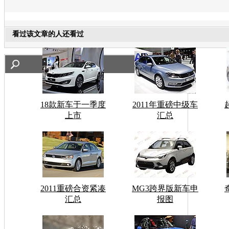
看过该文章的人还看过
18款新车于一季度
2011年重磅中级车
上市
汇总
2011重磅合资紧凑
MG3跨界版新车申
汇总
报图