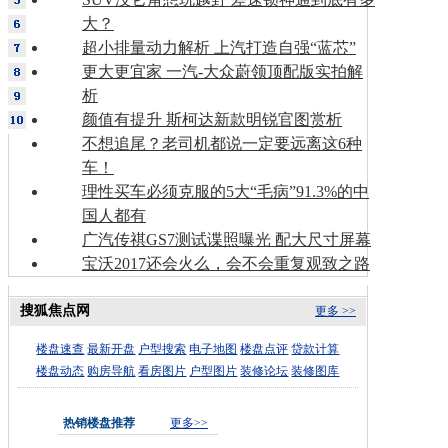
大？
超小排量动力解析 上汽打造自强“蓝芯”
更大更宜家 一汽-大众蔚领顶配版实拍解
析
颜值有提升 斯柯达新款明锐官图赏析
不想追尾？老司机都说一定要远离这6种
车！
理性买车必须克服的5大“毛病”91.3%的中
国人都有
广汽传祺GS7测试谍照曝光 配大尺寸屏幕
宝沃2017还会火么，会不会重复观致之路
搜狐焦点网
更多 >>
楼盘速查
最新开盘
户型搜索
电子地图
楼盘点评
贷款计算
楼盘动态
购房导航
看房图片
户型图片
装修论坛
装修图库
热销楼盘推荐
更多>>