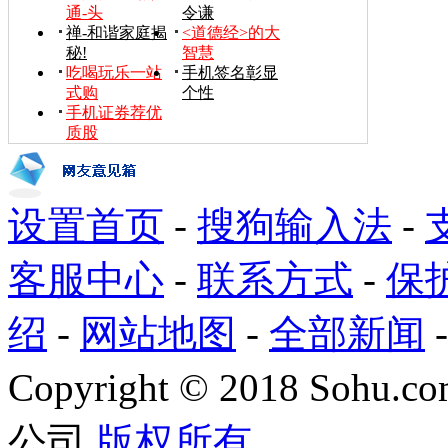
通-头
令谦
禅-和谐家庭揭
<道德经>的大
秘!
智慧
吃喝玩乐一站
手机签名彰显
式购
个性
手机证券荐优
质股
设置首页
-
搜狗输入法
-
客服中心
-
联系方式
-
保
绍
-
网站地图
-
全部新闻
Copyright
©
2018 Sohu.com
公司
版权所有