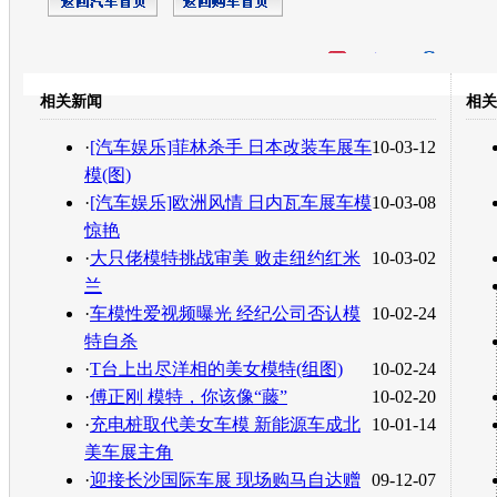
开心网
人人网
豆瓣
相关新闻
相关
转发至：
·
[汽车娱乐]菲林杀手 日本改装车展车
10-03-12
模(图)
·
[汽车娱乐]欧洲风情 日内瓦车展车模
10-03-08
惊艳
·
大只佬模特挑战审美 败走纽约红米
10-03-02
兰
·
车模性爱视频曝光 经纪公司否认模
10-02-24
特自杀
·
T台上出尽洋相的美女模特(组图)
10-02-24
·
傅正刚 模特，你该像“藤”
10-02-20
·
充电桩取代美女车模 新能源车成北
10-01-14
美车展主角
·
迎接长沙国际车展 现场购马自达赠
09-12-07