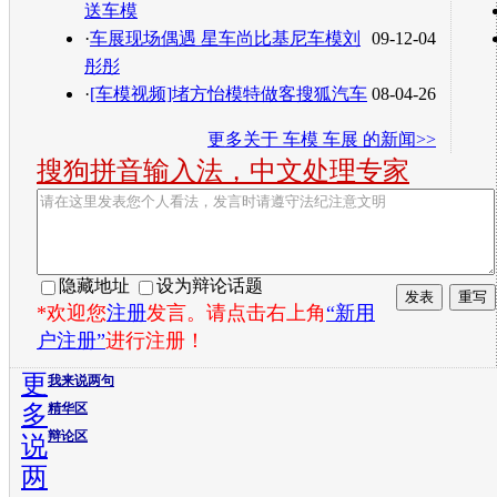
送车模
·
车展现场偶遇 星车尚比基尼车模刘
09-12-04
彤彤
·
[车模视频]堵方怡模特做客搜狐汽车
08-04-26
更多关于
车模 车展
的新闻>>
搜狗拼音输入法，中文处理专家
隐藏地址
设为辩论话题
*欢迎您
注册
发言。请点击右上角
“新用
户注册”
进行注册！
更
我来说两句
多
精华区
辩论区
说
两