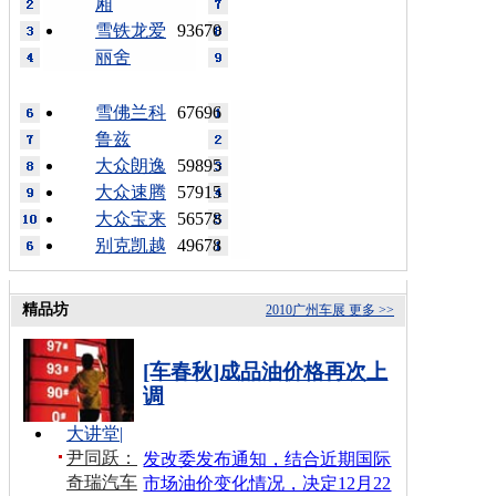
厢
雪铁龙爱
93670
丽舍
雪佛兰科
67696
鲁兹
大众朗逸
59895
大众速腾
57915
大众宝来
56578
别克凯越
49678
精品坊
2010广州车展
更多 >>
[车春秋]成品油价格再次上
调
大讲堂
|
尹同跃：
发改委发布通知，结合近期国际
奇瑞汽车
市场油价变化情况，决定12月22