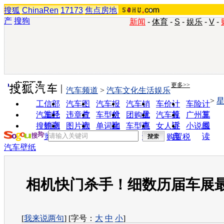
搜狐
ChinaRen
17173
焦点房地
产
搜狗
新闻
-
体育
-
S
-
娱乐
-
V
-
实用工具
更多>>
汽车频道
>
汽车文化生活娱乐
>
工信部
汽车图
汽车报
汽车销
车价计
车险计
油耗
片
价
量
算
算
汽车经
违章查
车型对
团购优
汽车投
广州车
销商
询
比
惠
诉
展
搜狗浏
图片欣
单词翻
车型查
女人宝
小说阅
览器
赏
译
询
典
读
购置税
汽车壁纸
相机快门杀手！细数历届车展
[
我来说两句
] [字号：
大
中
小
]