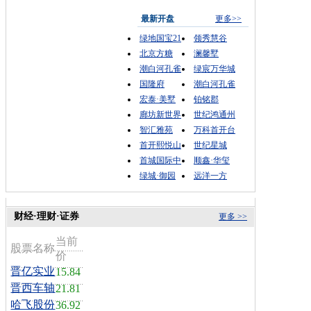
最新开盘
更多>>
绿地国宝21
领秀慧谷
北京方糖
澜馨墅
潮白河孔雀
绿宸万华城
国隆府
潮白河孔雀
宏泰·美墅
铂铭郡
廊坊新世界
世纪鸿通州
智汇雅苑
万科首开台
首开熙悦山
世纪星城
首城国际中
顺鑫·华玺
绿城·御园
远洋一方
财经·理财·证券
更多 >>
当前
股票名称
价
晋亿实业
15.84
晋西车轴
21.81
哈飞股份
36.92