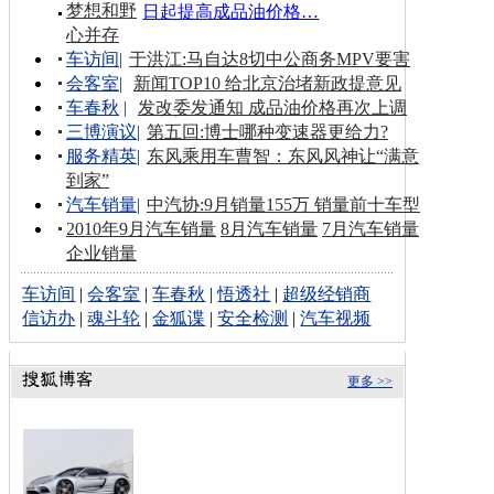
梦想和野
日起提高成品油价格…
心并存
车访间
|
于洪江:马自达8切中公商务MPV要害
会客室
|
新闻TOP10 给北京治堵新政提意见
车春秋
|
发改委发通知 成品油价格再次上调
三博演议
|
第五回:博士哪种变速器更给力?
服务精英
|
东风乘用车曹智：东风风神让“满意
到家”
汽车销量
|
中汽协:9月销量155万 销量前十车型
2010年9月汽车销量
8月汽车销量
7月汽车销量
企业销量
车访间
|
会客室
|
车春秋
|
悟透社
|
超级经销商
信访办
|
魂斗轮
|
金狐谍
|
安全检测
|
汽车视频
更多 >>