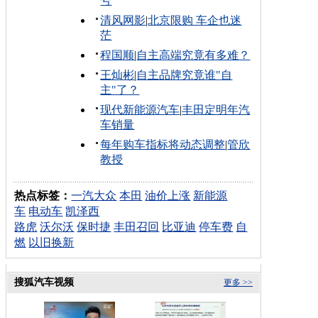
号
清风网影
|
北京限购 车企也迷
茫
程国顺
|
自主高端究竟有多难？
王灿彬
|
自主品牌究竟谁"自
主"了？
现代新能源汽车
|
丰田定明年汽
车销量
每年购车指标将动态调整
|
管欣
教授
热点标签：
一汽大众
本田
油价上涨
新能源
车
电动车
凯泽西
路虎
沃尔沃
保时捷
丰田召回
比亚迪
停车费
自
燃
以旧换新
搜狐汽车视频
更多 >>