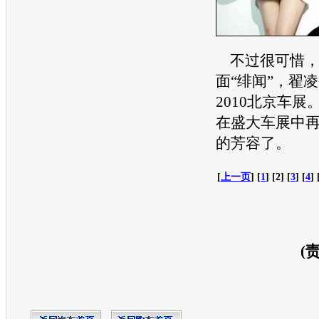
不过很可惜，
面“绯闻”，翟
2010北京车展
在盛大
车展
中
的芳容了。
[
上一页
] [
1
] [2] [
3
] [
4
] 
(