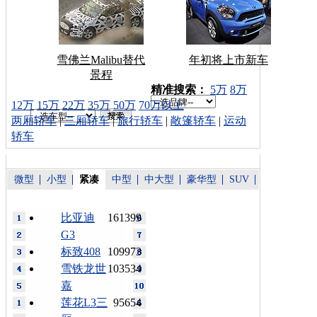
雪佛兰Malibu替代
年初将上市新车
景程
车型搜索：
精准搜索：
5万
8万
12万
15万
22万
35万
50万
70万以上
两厢轿车
|
三厢轿车
|
旅行轿车
|
敞篷轿车
|
运动
轿车
微型
小型
紧凑
中型
中大型
豪华型
SUV
比亚迪
161399
G3
标致408
109973
雪铁龙世
103534
嘉
莲花L3三
95654