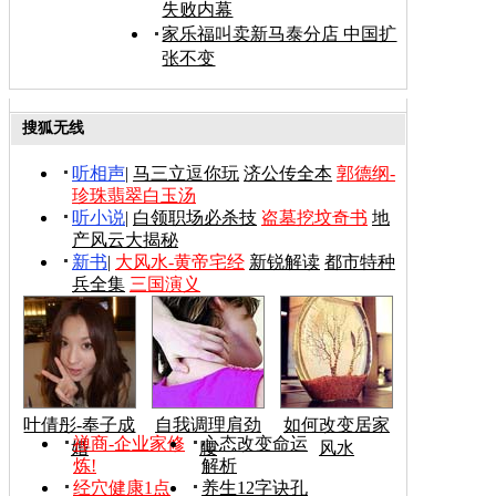
失败内幕
家乐福叫卖新马泰分店 中国扩
张不变
搜狐无线
听相声
|
马三立逗你玩
济公传全本
郭德纲-
珍珠翡翠白玉汤
听小说
|
白领职场必杀技
盗墓挖坟奇书
地
产风云大揭秘
新书
|
大风水-黄帝宅经
新锐解读
都市特种
兵全集
三国演义
叶倩彤-奉子成
自我调理肩劲
如何改变居家
禅商-企业家修
心态改变命运
婚
腰
风水
炼!
解析
经穴健康1点
养生12字诀孔