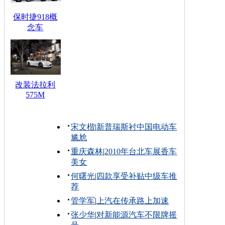
保时捷918概
念车
改装法拉利
575M
宋文楷
|
新普瑞斯衬中国电动车
尴尬
重庆森林
|
2010年台北车展香车
美女
何曙光
|
四款享受补贴中级车推
荐
管学军
|
上汽在传承路上加速
张少华
|
对新能源汽车不限牌摇