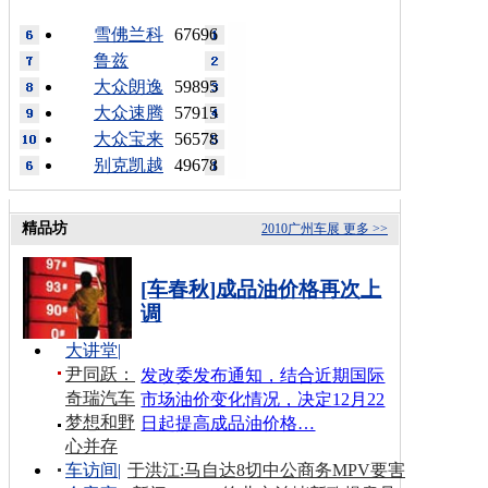
雪佛兰科
67696
鲁兹
大众朗逸
59895
大众速腾
57915
大众宝来
56578
别克凯越
49678
精品坊
2010广州车展
更多 >>
[车春秋]成品油价格再次上
调
大讲堂
|
尹同跃：
发改委发布通知，结合近期国际
奇瑞汽车
市场油价变化情况，决定12月22
梦想和野
日起提高成品油价格…
心并存
车访间
|
于洪江:马自达8切中公商务MPV要害