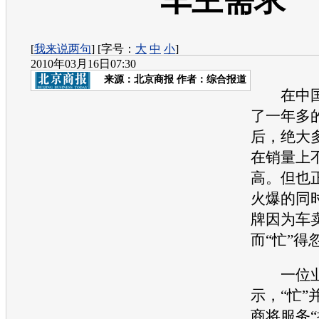
车主需求
[
我来说两句
] [字号：
大
中
小
]
2010年03月16日07:30
来源：
北京商报
作者：综合报道
在中国
了一年多
后，绝大
在销量上
高。但也
火爆的同
牌因为车
而“忙”得
一位业
示，“忙”
商将服务“