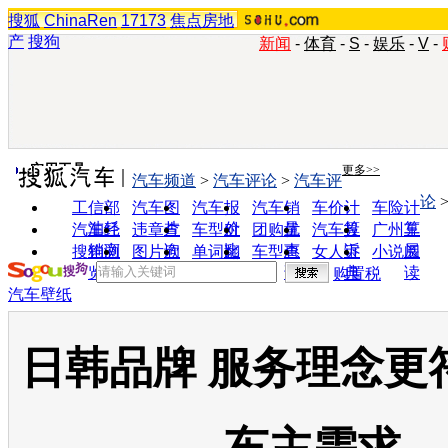
搜狐
ChinaRen
17173
焦点房地
产
搜狗
新闻
-
体育
-
S
-
娱乐
-
V
-
实用工具
更多>>
汽车频道
>
汽车评论
>
汽车评
论
工信部
汽车图
汽车报
汽车销
车价计
车险计
油耗
片
价
量
算
算
汽车经
违章查
车型对
团购优
汽车投
广州车
销商
询
比
惠
诉
展
搜狗浏
图片欣
单词翻
车型查
女人宝
小说阅
览器
赏
译
询
典
读
购置税
汽车壁纸
日韩品牌 服务理念更