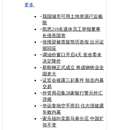
更多
我国城市可用土地资源已近极
限
凯恩219名退休员工举报董事
长侵吞国资
张维迎被质疑简历造假 出示证
据回应
调油价窗口开启4天 发改委未
决定降价
新鞍钢正式成立 将成钢铁业全
国老大
证监会披露三起案件 狙击内幕
交易
外管局召集28家银行警示外汇
违规
华远拿地空手而归 任志强披露
失败内幕
家乐福叫卖新马泰分店 中国扩
张不变