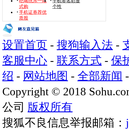
吃喝玩乐一站
手机签名彰显
式购
个性
手机证券荐优
质股
设置首页
-
搜狗输入法
-
客服中心
-
联系方式
-
保
绍
-
网站地图
-
全部新闻
Copyright
©
2018 Sohu.com
公司
版权所有
搜狐不良信息举报邮箱：