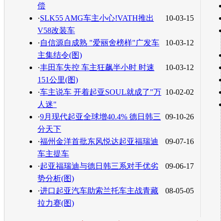
偿
·
SLK55 AMG车主小心!VATH推出
10-03-15
V58改装车
·
自信源自成熟 "爱丽舍榜样"广发车
10-03-12
主集结令(图)
·
丰田车失控 车主狂飙半小时 时速
10-03-12
151公里(图)
·
车主说车 开着起亚SOUL就成了"万
10-02-02
人迷"
·
9月现代起亚全球增40.4% 德日韩三
09-10-26
分天下
·
福州金洋首批东风悦达起亚福瑞迪
09-07-16
车主提车
·
起亚福瑞迪与德日韩三系对手优劣
09-06-17
势分析(图)
·
进口起亚汽车助索兰托车主战青藏
08-05-05
拉力赛(图)