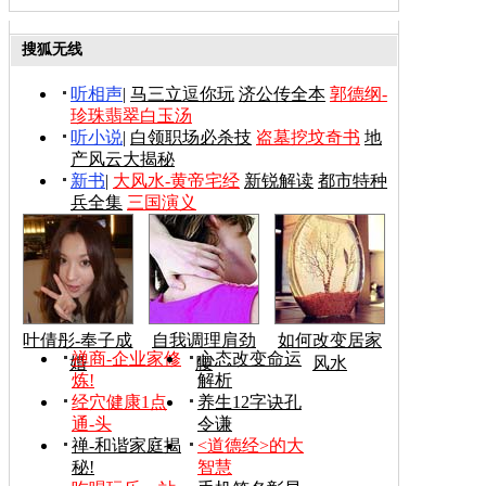
搜狐无线
听相声
|
马三立逗你玩
济公传全本
郭德纲-
珍珠翡翠白玉汤
听小说
|
白领职场必杀技
盗墓挖坟奇书
地
产风云大揭秘
新书
|
大风水-黄帝宅经
新锐解读
都市特种
兵全集
三国演义
叶倩彤-奉子成
自我调理肩劲
如何改变居家
禅商-企业家修
心态改变命运
婚
腰
风水
炼!
解析
经穴健康1点
养生12字诀孔
通-头
令谦
禅-和谐家庭揭
<道德经>的大
秘!
智慧