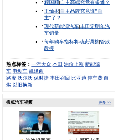
程国顺
|
自主高端究竟有多难？
王灿彬
|
自主品牌究竟谁"自
主"了？
现代新能源汽车
|
丰田定明年汽
车销量
每年购车指标将动态调整
|
管欣
教授
热点标签：
一汽大众
本田
油价上涨
新能源
车
电动车
凯泽西
路虎
沃尔沃
保时捷
丰田召回
比亚迪
停车费
自
燃
以旧换新
搜狐汽车视频
更多 >>