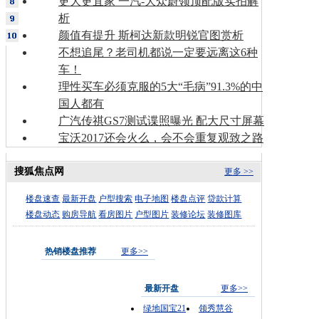
更大更宜家 一汽-大众蔚领顶配版实拍解
析
颜值有提升 斯柯达新款明锐官图赏析
不想追尾？老司机都说一定要远离这6种
车！
理性买车必须克服的5大“毛病”91.3%的中
国人都有
广汽传祺GS7测试谍照曝光 配大尺寸屏幕
宝沃2017还会火么，会不会重复观致之路
搜狐焦点网
更多 >>
楼盘速查
最新开盘
户型搜索
电子地图
楼盘点评
贷款计算
楼盘动态
购房导航
看房图片
户型图片
装修论坛
装修图库
热销楼盘推荐
更多>>
最新开盘
更多>>
绿地国宝21
领秀慧谷