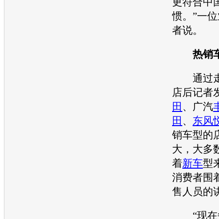
更符合中
惯。”一
者说。
热销车
通过走访
店后记者
田
、广汽
田
、
东风
销车型的
大，大多
着
新车
型
消费者围
售人员的
“现在