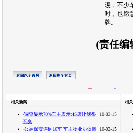
暖，不少
时，也愿
牌。
(责任编
开心网
人人网
豆瓣
相关新闻
相关
转发至：
·
调查显示70%车主表示:4S店让我很
10-03-15
不爽
·
公寓保安连砸10车 车主物业协议赔
10-03-15