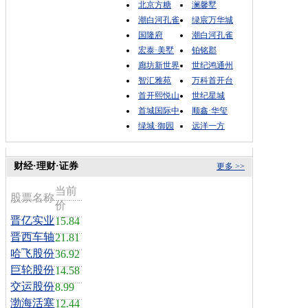
北京方糖
澜馨墅
潮白河孔雀
绿宸万华城
国隆府
潮白河孔雀
宏泰·美墅
铂铭郡
廊坊新世界
世纪鸿通州
智汇雅苑
万科首开台
首开熙悦山
世纪星城
首城国际中
顺鑫·华玺
绿城·御园
远洋一方
财经·理财·证券
更多 >>
当前
股票名称
价
晋亿实业
15.84
晋西车轴
21.81
哈飞股份
36.92
巨轮股份
14.58
交运股份
8.99
渤海活塞
12.44