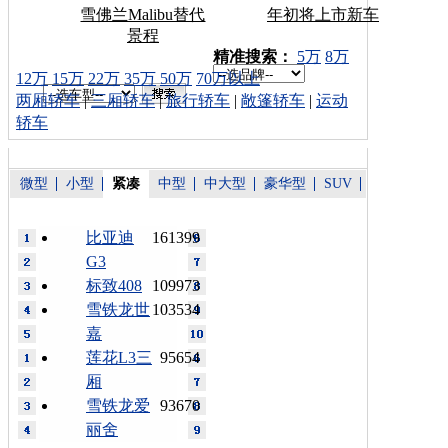
雪佛兰Malibu替代
年初将上市新车
景程
车型搜索：
精准搜索：
5万
8万
12万
15万
22万
35万
50万
70万以上
两厢轿车
|
三厢轿车
|
旅行轿车
|
敞篷轿车
|
运动
轿车
微型
小型
紧凑
中型
中大型
豪华型
SUV
比亚迪
161399
G3
标致408
109973
雪铁龙世
103534
嘉
莲花L3三
95654
厢
雪铁龙爱
93670
丽舍