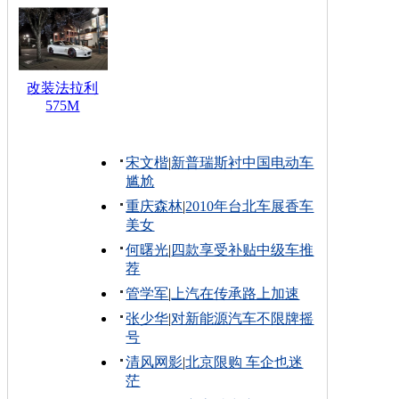
改装法拉利
575M
宋文楷
|
新普瑞斯衬中国电动车
尴尬
重庆森林
|
2010年台北车展香车
美女
何曙光
|
四款享受补贴中级车推
荐
管学军
|
上汽在传承路上加速
张少华
|
对新能源汽车不限牌摇
号
清风网影
|
北京限购 车企也迷
茫