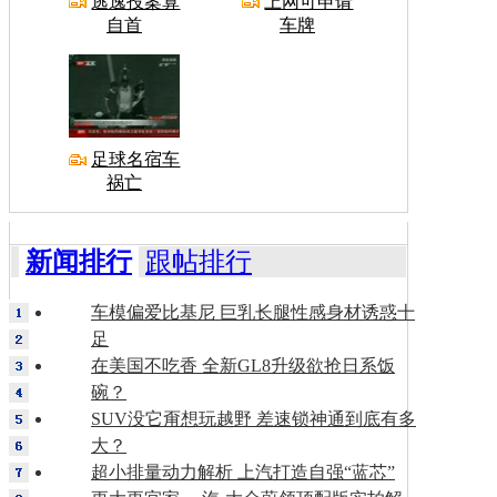
逃逸投案算
上网可申请
自首
车牌
足球名宿车
祸亡
新闻排行
跟帖排行
车模偏爱比基尼 巨乳长腿性感身材诱惑十
足
在美国不吃香 全新GL8升级欲抢日系饭
碗？
SUV没它甭想玩越野 差速锁神通到底有多
大？
超小排量动力解析 上汽打造自强“蓝芯”