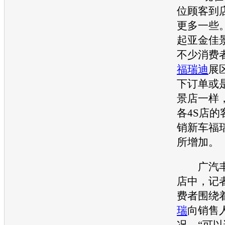
位顾客到
更多一些
起亚
金佳
不少消费
福瑞迪
展
下订单或
景店一样
各4S店
销
新车
福
所增加。
广汽
店中，记
费者围绕着
瑞
向销售
况。“可