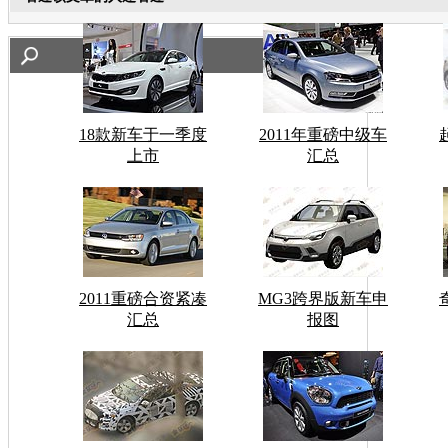
18款新车于一季度
2011年重磅中级车
上市
汇总
2011重磅合资紧凑
MG3跨界版新车申
汇总
报图