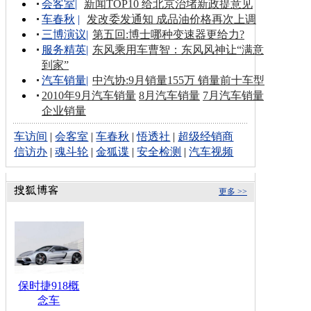
会客室
|
新闻TOP10 给北京治堵新政提意见
车春秋
|
发改委发通知 成品油价格再次上调
三博演议
|
第五回:博士哪种变速器更给力?
服务精英
|
东风乘用车曹智：东风风神让“满意
到家”
汽车销量
|
中汽协:9月销量155万 销量前十车型
2010年9月汽车销量
8月汽车销量
7月汽车销量
企业销量
车访间
|
会客室
|
车春秋
|
悟透社
|
超级经销商
信访办
|
魂斗轮
|
金狐谍
|
安全检测
|
汽车视频
更多 >>
保时捷918概
念车