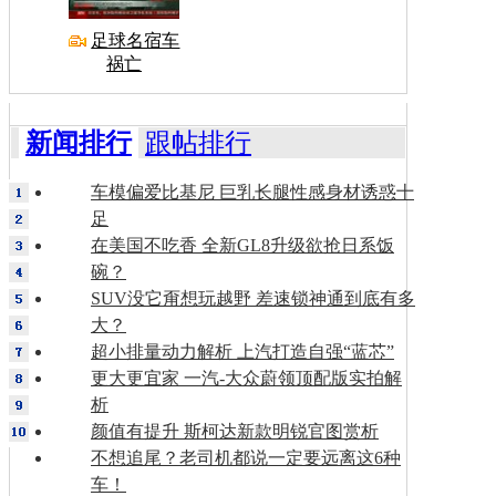
足球名宿车
祸亡
新闻排行
跟帖排行
车模偏爱比基尼 巨乳长腿性感身材诱惑十
足
在美国不吃香 全新GL8升级欲抢日系饭
碗？
SUV没它甭想玩越野 差速锁神通到底有多
大？
超小排量动力解析 上汽打造自强“蓝芯”
更大更宜家 一汽-大众蔚领顶配版实拍解
析
颜值有提升 斯柯达新款明锐官图赏析
不想追尾？老司机都说一定要远离这6种
车！