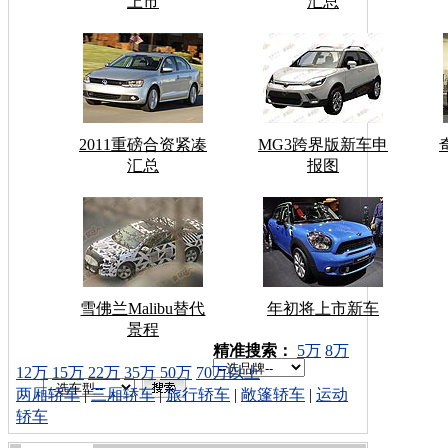
上市
汇总
2011重磅合资紧凑
MG3跨界版新车申
汇总
报图
雪佛兰Malibu替代
年初将上市新车
景程
车型搜索：
精准搜索：
5万
8万
12万
15万
22万
35万
50万
70万以上
两厢轿车
|
三厢轿车
|
旅行轿车
|
敞篷轿车
|
运动
轿车