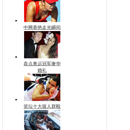
中网香艳走光瞬间
盘点奥运冠军奢华
婚礼
篮坛十大骇人群殴