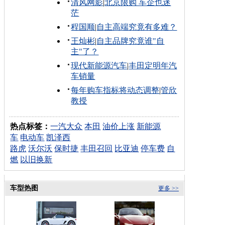
清风网影
|
北京限购 车企也迷
茫
程国顺
|
自主高端究竟有多难？
王灿彬
|
自主品牌究竟谁"自
主"了？
现代新能源汽车
|
丰田定明年汽
车销量
每年购车指标将动态调整
|
管欣
教授
热点标签：
一汽大众
本田
油价上涨
新能源
车
电动车
凯泽西
路虎
沃尔沃
保时捷
丰田召回
比亚迪
停车费
自
燃
以旧换新
车型热图
更多 >>