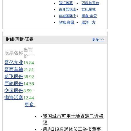
智汇雅苑
万科首开台
首开熙悦山
世纪星城
首城国际中
顺鑫·华玺
绿城·御园
远洋一方
财经·理财·证券
更多 >>
当前
股票名称
价
晋亿实业
15.84
晋西车轴
21.81
哈飞股份
36.92
巨轮股份
14.58
交运股份
8.99
渤海活塞
12.44
更多
我国城市可用土地资源已近极
限
凯恩219名退休员工举报董事