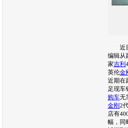
近日
编辑从
家
吉利
英伦
金
近期在
足现车
购车
无
金刚
2
店有40
幅，同