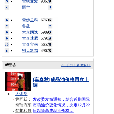
雪铁龙爱
93670
丽舍
雪佛兰科
67696
鲁兹
大众朗逸
59895
大众速腾
57915
大众宝来
56578
别克凯越
49678
精品坊
2010广州车展
更多 >>
[车春秋]成品油价格再次上
调
大讲堂
|
尹同跃：
发改委发布通知，结合近期国际
奇瑞汽车
市场油价变化情况，决定12月22
梦想和野
日起提高成品油价格…