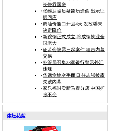
长侵吞国资
张维迎被质疑简历造假 出示证
据回应
调油价窗口开启4天 发改委未
决定降价
新鞍钢正式成立 将成钢铁业全
国老大
证监会披露三起案件 狙击内幕
交易
外管局召集28家银行警示外汇
违规
华远拿地空手而归 任志强披露
失败内幕
家乐福叫卖新马泰分店 中国扩
张不变
体坛花絮