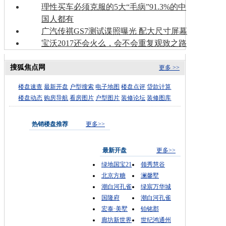
理性买车必须克服的5大“毛病”91.3%的中
国人都有
广汽传祺GS7测试谍照曝光 配大尺寸屏幕
宝沃2017还会火么，会不会重复观致之路
搜狐焦点网
更多 >>
楼盘速查
最新开盘
户型搜索
电子地图
楼盘点评
贷款计算
楼盘动态
购房导航
看房图片
户型图片
装修论坛
装修图库
热销楼盘推荐
更多>>
最新开盘
更多>>
绿地国宝21
领秀慧谷
北京方糖
澜馨墅
潮白河孔雀
绿宸万华城
国隆府
潮白河孔雀
宏泰·美墅
铂铭郡
廊坊新世界
世纪鸿通州