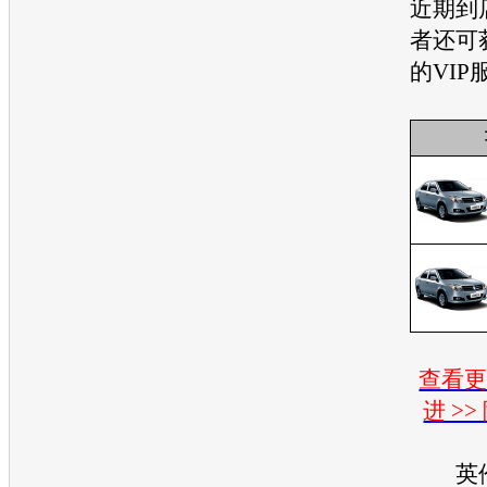
近期到
者还可
的VI
查看
进 >
英