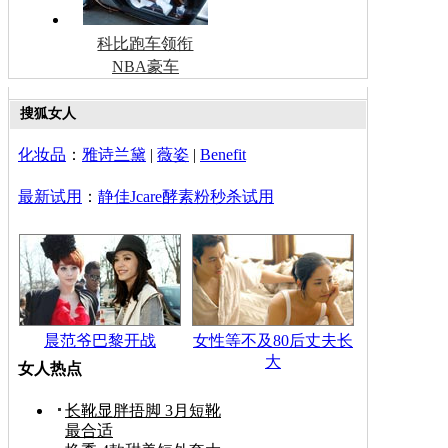
科比跑车领衔
NBA豪车
搜狐女人
化妆品
：
雅诗兰黛
|
薇姿
|
Benefit
最新试用
：
静佳Jcare酵素粉秒杀试用
晨范爷巴黎开战
女性等不及80后丈夫长
大
女人热点
长靴显胖捂脚 3月短靴
最合适