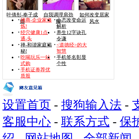
叶倩彤-奉子成
自我调理肩劲
如何改变居家
禅商-企业家修
心态改变命运
婚
腰
风水
炼!
解析
经穴健康1点
养生12字诀孔
通-头
令谦
禅-和谐家庭揭
<道德经>的大
秘!
智慧
吃喝玩乐一站
手机签名彰显
式购
个性
手机证券荐优
质股
设置首页
-
搜狗输入法
-
客服中心
-
联系方式
-
保
绍
-
网站地图
-
全部新闻