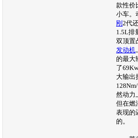
款性价
小车。
刚
2代
1.5L
双顶置
发动机
的最大
了69Kw
大输出
128Nm
然动力
但在燃
表现的
的。