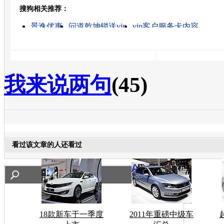
搜狗相关推荐：
转发至：
景逸优惠
问道乾坤锁送vip
vip客户服务卡内容
英伦金刚怎么样
英伦金刚2011款
英伦金刚一代
英伦金刚尊贵版
英伦金刚是吉利吗
保定英伦金刚
英伦金刚导航版
我来说两句
(45)
看过该文章的人还看过
18款新车于一季度
2011年重磅中级车