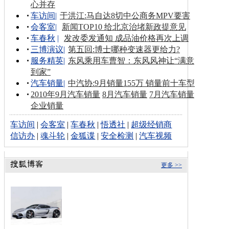
心并存
车访间
|
于洪江:马自达8切中公商务MPV要害
会客室
|
新闻TOP10 给北京治堵新政提意见
车春秋
|
发改委发通知 成品油价格再次上调
三博演议
|
第五回:博士哪种变速器更给力?
服务精英
|
东风乘用车曹智：东风风神让“满意
到家”
汽车销量
|
中汽协:9月销量155万 销量前十车型
2010年9月汽车销量
8月汽车销量
7月汽车销量
企业销量
车访间
|
会客室
|
车春秋
|
悟透社
|
超级经销商
信访办
|
魂斗轮
|
金狐谍
|
安全检测
|
汽车视频
更多 >>