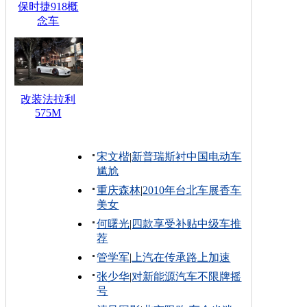
保时捷918概
念车
改装法拉利
575M
宋文楷
|
新普瑞斯衬中国电动车
尴尬
重庆森林
|
2010年台北车展香车
美女
何曙光
|
四款享受补贴中级车推
荐
管学军
|
上汽在传承路上加速
张少华
|
对新能源汽车不限牌摇
号