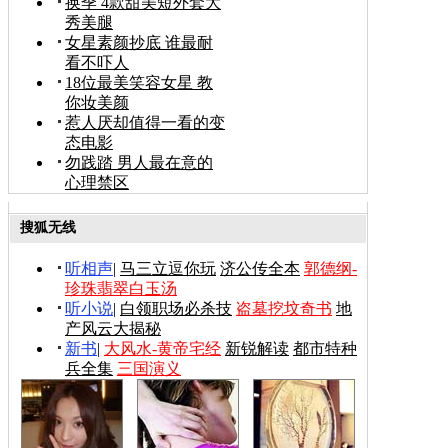
换季 4款甜美短外套大
秀美腿
女星素颜抄底 谁最耐
看不吓人
18位最美笑容女星 教
你妆美颜
惹人厌却值得一看的变
态电影
勿践踏 男人最在意的
心理禁区
搜狐无线
听相声
|
马三立逗你玩
济公传全本
郭德纲-
珍珠翡翠白玉汤
听小说
|
白领职场必杀技
盗墓挖坟奇书
地
产风云大揭秘
新书
|
大风水-黄帝宅经
新锐解读
都市特种
兵全集
三国演义