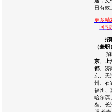
速，文
日有效
更多精彩
回“
招
（兼职
招聘
京
、
上
都
、济
京、天
州、石
福州、
哈尔滨
岛、长
肥 长春