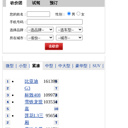
砍价团
试驾
预订
您的姓名：
性别：
男
女
手机号码：
选择品牌：
所在城市：
微型
小型
紧凑
中型
中大型
豪华型
SUV
比亚迪
161399
G3
标致408
109973
雪铁龙世
103534
嘉
莲花L3三
95654
厢