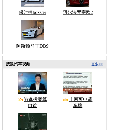
保时捷boxster
阿尔法罗密欧2
阿斯顿马丁DB9
搜狐汽车视频
更多 >>
逃逸投案算
上网可申请
自首
车牌