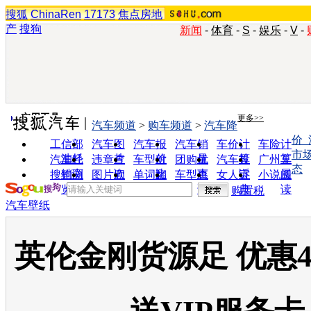
搜狐
ChinaRen
17173
焦点房地
产
搜狗
新闻
-
体育
-
S
-
娱乐
-
V
-
实用工具
更多>>
汽车频道
>
购车频道
>
汽车降
价
工信部
汽车图
汽车报
汽车销
车价计
车险计
市
油耗
片
价
量
算
算
汽车经
违章查
车型对
团购优
汽车投
广州车
态
销商
询
比
惠
诉
展
搜狗浏
图片欣
单词翻
车型查
女人宝
小说阅
览器
赏
译
询
典
读
购置税
汽车壁纸
英伦金刚货源足 优惠4