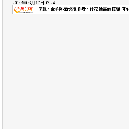
2010年03月17日07:24
来源：
金羊网-新快报
作者：付花 徐嘉丽 陈镟 何军