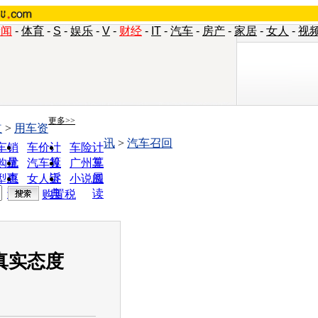
新闻
-
体育
-
S
-
娱乐
-
V
-
财经
-
IT
-
汽车
-
房产
-
家居
-
女人
-
视
更多>>
道
>
用车资
讯
>
汽车召回
车销
车价计
车险计
量
算
算
购优
汽车投
广州车
惠
诉
展
型查
女人宝
小说阅
询
典
读
购置税
真实态度