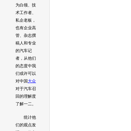
为白领、技
术工作者、
私企老板，
也有企业高
管、杂志撰
稿人和专业
的汽车记
者，从他们
的态度中我
们或许可以
对中国
大众
对于汽车
召
回
的理解度
了解一二。
统计他
们的观点发