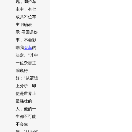
现，30位车
主中，有七
成共21位车
主明确表
示"
召回
是好
事，不会影
响我
买车
的
决定。"其中
一位杂志主
编说得
好："从逻辑
上分析，即
使是世界上
最强壮的
人，他的一
生都不可能
不会生
病。"认为汽