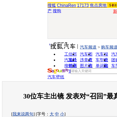
搜狐
ChinaRen
17173
焦点房地
产
搜狗
实用工具
汽车频道
>
购车频
工信部
汽车图
汽车报
汽
油耗
片
价
汽车经
违章查
车型对
团
销商
询
比
搜狗浏
图片欣
单词翻
车
览器
赏
译
汽车壁纸
30位车主出镜 发表对“召回”最
[
我来说两句
] [字号：
大
中
小
]