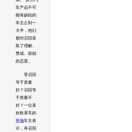
车产品不可
能有缺陷的
车主占到一
大半，他们
都对
召回
采
取了理解、
赞成、鼓励
的态度。
零
召回
等于质量
好？
召回
等
于质量不
好？一位喜
欢欧系车的
奔驰
车主表
示，有
召回