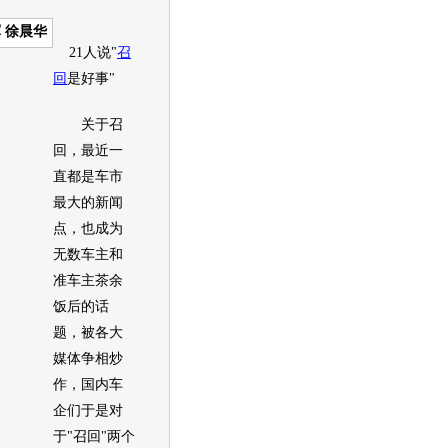
 徐晨华
21人说"
召
回
是好事"
关于
召
回
，最近一
直都是车市
最大的新闻
点，也成为
无数车主和
准车主茶余
饭后的话
题，被各大
媒体争相炒
作，国内车
企们于是对
于"
召回
"两个