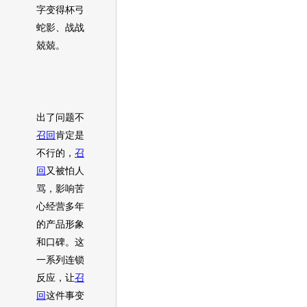
字变得杯弓
蛇影、战战
兢兢。
出了问题不
召回
肯定是
不行的，
召
回
又被怕人
骂，影响苦
心经营多年
的产品形象
和口碑。这
一系列连锁
反应，让
召
回
这件事变