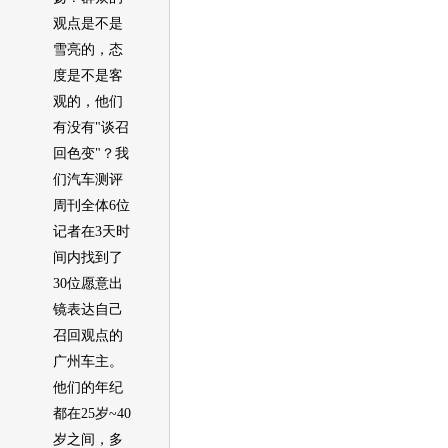
观点是不是
雪亮的，态
度是不是客
观的，他们
有没有"谈
召
回
色变"？我
们汽车测评
周刊全体6位
记者在3天时
间内找到了
30位愿意出
镜表达自己
召回
观点的
广州车主。
他们的年纪
都在25岁~40
岁之间，多