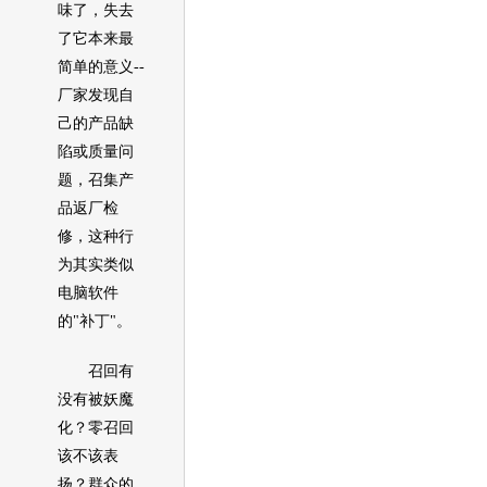
味了，失去
了它本来最
简单的意义--
厂家发现自
己的产品缺
陷或质量问
题，召集产
品返厂检
修，这种行
为其实类似
电脑软件
的"补丁"。
召回
有
没有被妖魔
化？零
召回
该不该表
扬？群众的