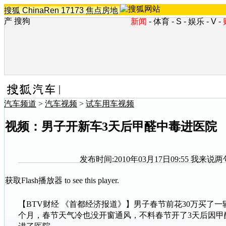
搜狐
ChinaRen
17173
焦点房地
产
搜狗
新闻
-
体育
-
S
-
娱乐
-
V
-
汽车频道
>
汽车视频
>
试车用车视频
视频：男子开新车3天后甲醛中毒进医院
发布时间:2010年03月17日09:55
我来说两
获取Flash播放器
to see this player.
【BTV财经 《首都经济报道》】男子春节前花30万买了一
个月，春节天气冷也没开窗通风，不料春节开了3天后因甲