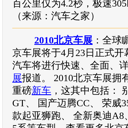
百公里仅为4.2秒，极速305k
（来源：汽车之家）
2010北京车展
：全球
京车展
将于4月23日正式
汽车
将进行快速、全面、
展
报道。
2010北京车展
拥
重磅
新车
，这其中包括：
GT
、
国产迈腾CC
、
荣威3
款起亚狮跑
、
全新奥迪A8