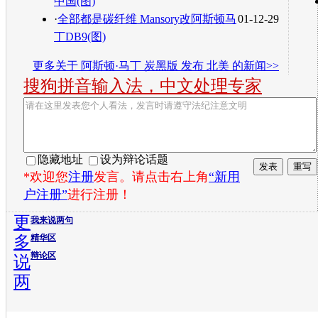
中国(图)
·
全部都是碳纤维 Mansory改阿斯顿马
01-12-29
丁DB9(图)
更多关于
阿斯顿·马丁 炭黑版 发布 北美
的新闻>>
搜狗拼音输入法，中文处理专家
隐藏地址
设为辩论话题
*欢迎您
注册
发言。请点击右上角
“新用
户注册”
进行注册！
更
我来说两句
多
精华区
辩论区
说
两