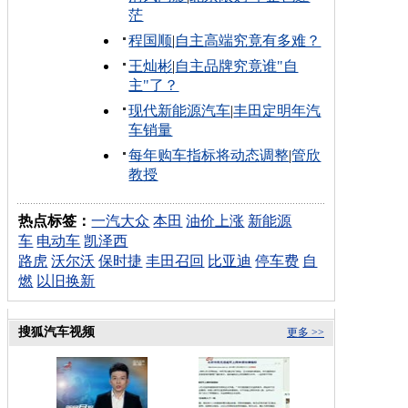
茫
程国顺
|
自主高端究竟有多难？
王灿彬
|
自主品牌究竟谁"自
主"了？
现代新能源汽车
|
丰田定明年汽
车销量
每年购车指标将动态调整
|
管欣
教授
热点标签：
一汽大众
本田
油价上涨
新能源
车
电动车
凯泽西
路虎
沃尔沃
保时捷
丰田召回
比亚迪
停车费
自
燃
以旧换新
搜狐汽车视频
更多 >>