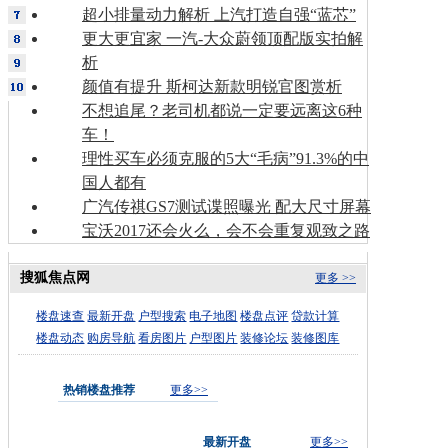
超小排量动力解析 上汽打造自强“蓝芯”
更大更宜家 一汽-大众蔚领顶配版实拍解
析
颜值有提升 斯柯达新款明锐官图赏析
不想追尾？老司机都说一定要远离这6种
车！
理性买车必须克服的5大“毛病”91.3%的中
国人都有
广汽传祺GS7测试谍照曝光 配大尺寸屏幕
宝沃2017还会火么，会不会重复观致之路
搜狐焦点网
更多 >>
楼盘速查
最新开盘
户型搜索
电子地图
楼盘点评
贷款计算
楼盘动态
购房导航
看房图片
户型图片
装修论坛
装修图库
热销楼盘推荐
更多>>
最新开盘
更多>>