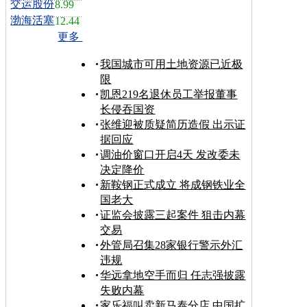
交运股份
8.99
渤海活塞
12.44
更多
我国城市可用土地资源已近极
限
凯恩219名退休员工举报董事
长侵吞国资
张维迎被质疑简历造假 出示证
据回应
调油价窗口开启4天 发改委未
决定降价
新鞍钢正式成立 将成钢铁业全
国老大
证监会披露三起案件 狙击内幕
交易
外管局召集28家银行警示外汇
违规
华远拿地空手而归 任志强披露
失败内幕
家乐福叫卖新马泰分店 中国扩