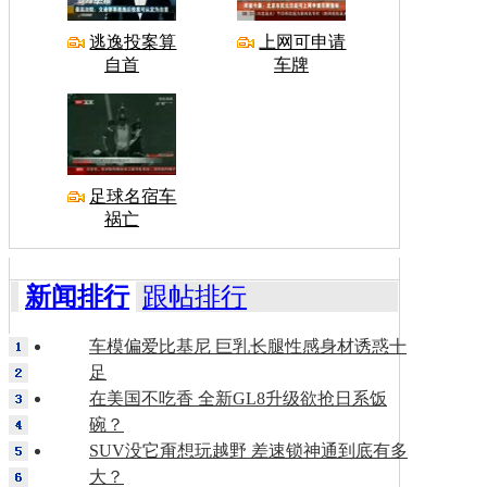
逃逸投案算
上网可申请
自首
车牌
足球名宿车
祸亡
新闻排行
跟帖排行
车模偏爱比基尼 巨乳长腿性感身材诱惑十
足
在美国不吃香 全新GL8升级欲抢日系饭
碗？
SUV没它甭想玩越野 差速锁神通到底有多
大？