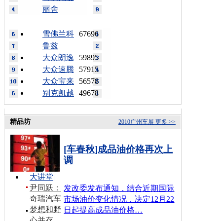
丽舍
雪佛兰科
67696
鲁兹
大众朗逸
59895
大众速腾
57915
大众宝来
56578
别克凯越
49678
精品坊
2010广州车展
更多 >>
[车春秋]成品油价格再次上
调
大讲堂
|
尹同跃：
发改委发布通知，结合近期国际
奇瑞汽车
市场油价变化情况，决定12月22
梦想和野
日起提高成品油价格…
心并存