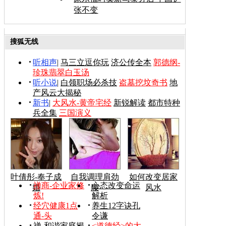
张不变
搜狐无线
听相声
|
马三立逗你玩
济公传全本
郭德纲-
珍珠翡翠白玉汤
听小说
|
白领职场必杀技
盗墓挖坟奇书
地
产风云大揭秘
新书
|
大风水-黄帝宅经
新锐解读
都市特种
兵全集
三国演义
叶倩彤-奉子成
自我调理肩劲
如何改变居家
禅商-企业家修
心态改变命运
婚
腰
风水
炼!
解析
经穴健康1点
养生12字诀孔
通-头
令谦
禅-和谐家庭揭
<道德经>的大