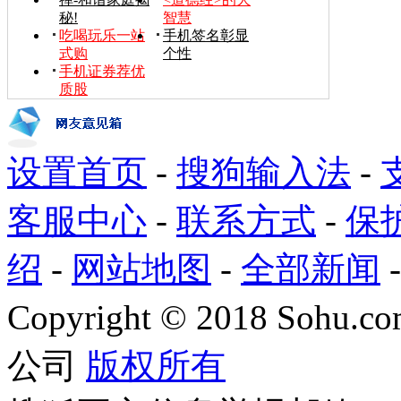
秘!
智慧
吃喝玩乐一站
手机签名彰显
式购
个性
手机证券荐优
质股
设置首页
-
搜狗输入法
-
客服中心
-
联系方式
-
保
绍
-
网站地图
-
全部新闻
Copyright
©
2018 Sohu.com
公司
版权所有