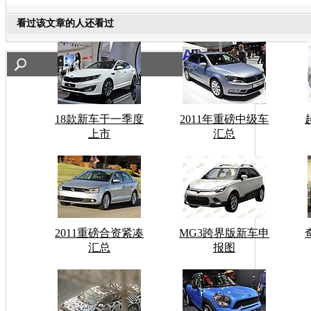
看过该文章的人还看过
18款新车于一季度
2011年重磅中级车
上市
汇总
2011重磅合资紧凑
MG3跨界版新车申
汇总
报图