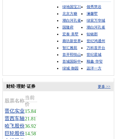
绿地国宝21
领秀慧谷
北京方糖
澜馨墅
潮白河孔雀
绿宸万华城
国隆府
潮白河孔雀
宏泰·美墅
铂铭郡
廊坊新世界
世纪鸿通州
智汇雅苑
万科首开台
首开熙悦山
世纪星城
首城国际中
顺鑫·华玺
绿城·御园
远洋一方
财经·理财·证券
更多 >>
当前
股票名称
价
晋亿实业
15.84
晋西车轴
21.81
哈飞股份
36.92
巨轮股份
14.58