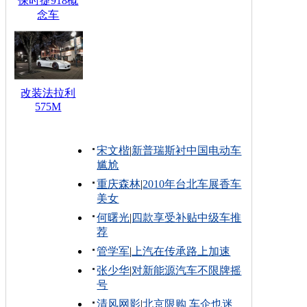
保时捷918概
念车
改装法拉利
575M
宋文楷
|
新普瑞斯衬中国电动车
尴尬
重庆森林
|
2010年台北车展香车
美女
何曙光
|
四款享受补贴中级车推
荐
管学军
|
上汽在传承路上加速
张少华
|
对新能源汽车不限牌摇
号
清风网影
|
北京限购 车企也迷