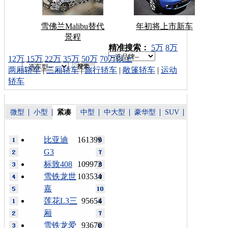
雪佛兰Malibu替代
年初将上市新车
景程
车型搜索：
精准搜索：
5万
8万
12万
15万
22万
35万
50万
70万以上
两厢轿车
|
三厢轿车
|
旅行轿车
|
敞篷轿车
|
运动
轿车
微型
小型
紧凑
中型
中大型
豪华型
SUV
比亚迪
161399
G3
标致408
109973
雪铁龙世
103534
嘉
莲花L3三
95654
厢
雪铁龙爱
93670