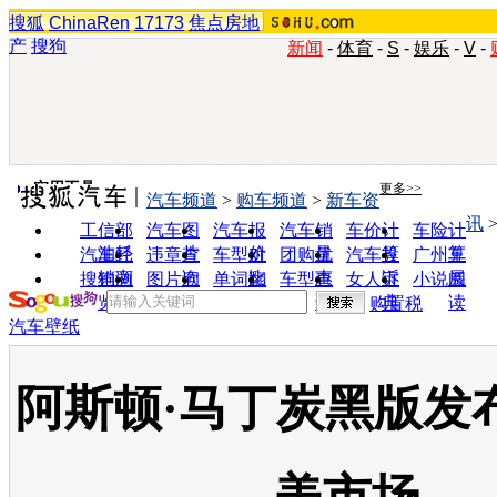
搜狐
ChinaRen
17173
焦点房地
产
搜狗
新闻
-
体育
-
S
-
娱乐
-
V
-
实用工具
更多>>
汽车频道
>
购车频道
>
新车资
讯
工信部
汽车图
汽车报
汽车销
车价计
车险计
油耗
片
价
量
算
算
汽车经
违章查
车型对
团购优
汽车投
广州车
销商
询
比
惠
诉
展
搜狗浏
图片欣
单词翻
车型查
女人宝
小说阅
览器
赏
译
询
典
读
购置税
汽车壁纸
阿斯顿·马丁炭黑版发