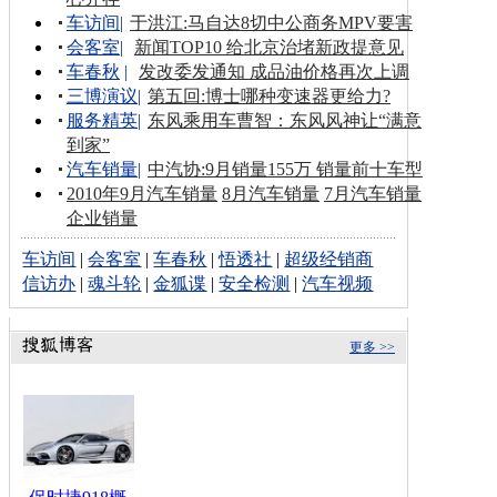
车访间
|
于洪江:马自达8切中公商务MPV要害
会客室
|
新闻TOP10 给北京治堵新政提意见
车春秋
|
发改委发通知 成品油价格再次上调
三博演议
|
第五回:博士哪种变速器更给力?
服务精英
|
东风乘用车曹智：东风风神让“满意
到家”
汽车销量
|
中汽协:9月销量155万 销量前十车型
2010年9月汽车销量
8月汽车销量
7月汽车销量
企业销量
车访间
|
会客室
|
车春秋
|
悟透社
|
超级经销商
信访办
|
魂斗轮
|
金狐谍
|
安全检测
|
汽车视频
更多 >>