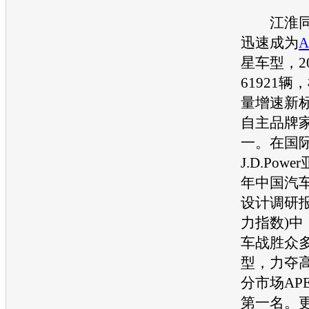
江淮
迅速成为
星车型，2
61921
量增速新
自主品牌
一。在国
J.D.Pow
年中国汽
设计调研报
力指数)中
车战胜众
型，力夺
分市场AP
第一名。