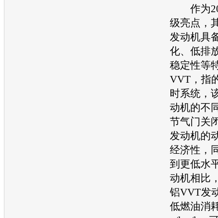
作为20
级亮点，其
发动机
具
化、低排
稳定性等
VVT，指
时系统，
动机
的不
节气门关
发动机
的
经济性，
到更低水平
动机
相比，
铝VVT
发
低燃油消耗