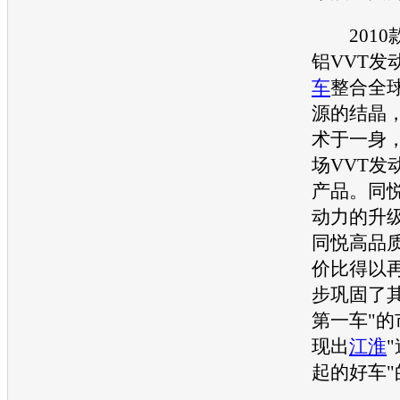
2010
铝VVT
发
车
整合全
源的结晶，
术于一身
场VVT
发
产品。
同
动力的升
同悦
高品
价比得以
步巩固了
第一车"
现出
江淮
起的好车"