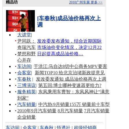
精品坊
2010广州车展
更多 >>
[车春秋]成品油价格再次上
调
大讲堂
|
尹同跃：
发改委发布通知，结合近期国际
奇瑞汽车
市场油价变化情况，决定12月22
梦想和野
日起提高成品油价格…
心并存
车访间
|
于洪江:马自达8切中公商务MPV要害
会客室
|
新闻TOP10 给北京治堵新政提意见
车春秋
|
发改委发通知 成品油价格再次上调
三博演议
|
第五回:博士哪种变速器更给力?
服务精英
|
东风乘用车曹智：东风风神让“满意
到家”
汽车销量
|
中汽协:9月销量155万 销量前十车型
2010年9月汽车销量
8月汽车销量
7月汽车销量
企业销量
车访间
|
会客室
|
车春秋
|
悟透社
|
超级经销商