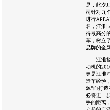
是，此次J.
司针对九
进行APE
名，
江淮
得最高分
车，树立
品牌的全
江淮
动机
的20
更是
江淮
造车经验
源"而打
必将进一
手的距离
立起的广