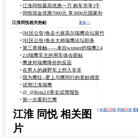
售
江淮同悦最高优惠一万 购车另享3千
补贴
同悦现金优惠7000元 享3000元国家补
贴
江淮同悦相关热帖
更多>>
[社区公告]免去七座高尔瑞鹰论坛斑竹
职务
[社区公告]免去大帅瑞鹰论坛职务
第三类接触——来自wxtiger的瑞鹰2.4
报告（不断更新中）
2.0瑞鹰车主的用车体会跟贴
鹰迷对瑞鹰降价的反应
在男人的越野车上想入非非
我为鹰狂--爱上与鹰同行的美妙感觉
试驾江淮瑞鹰
@_@Rein2.0美女试驾报告
第一次看到兰鹰
(
外观
229
张
内饰
93
张
图
江淮 同悦 相关图
片