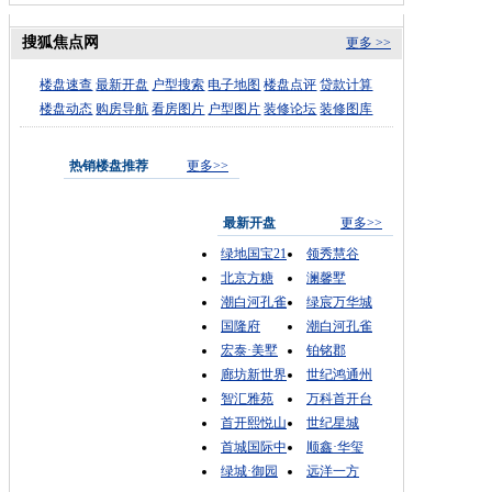
搜狐焦点网
更多 >>
楼盘速查
最新开盘
户型搜索
电子地图
楼盘点评
贷款计算
楼盘动态
购房导航
看房图片
户型图片
装修论坛
装修图库
热销楼盘推荐
更多>>
最新开盘
更多>>
绿地国宝21
领秀慧谷
北京方糖
澜馨墅
潮白河孔雀
绿宸万华城
国隆府
潮白河孔雀
宏泰·美墅
铂铭郡
廊坊新世界
世纪鸿通州
智汇雅苑
万科首开台
首开熙悦山
世纪星城
首城国际中
顺鑫·华玺
绿城·御园
远洋一方