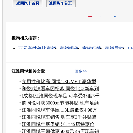
开心网
人人网
豆瓣
搜狗相关推荐：
转发至：
万元高性价比家轿
家轿报价
家轿行情
家轿导购
1
6万元家轿
10万家轿
嫦娥一号搭载的歌曲
江淮人才
江淮汽车
江淮同悦相关文章
更多 >>
实用性价比高 同悦1.3L VVT 豪华型
和悦武汉看车团招募 同悦北京新车到
店
[成都]江淮同悦现车足 可享受补贴3千
元
购同悦可获3000元节能补贴 现车足颜
色多
江淮同悦现车供应 1.3L最低仅4.98万
起售
江淮同悦现车销售 购车享3千补贴赠
导航
江淮同悦年底促销 沪上4S店特惠价
4.18万
江淮同悦三厢优惠5000元 4S店现车销