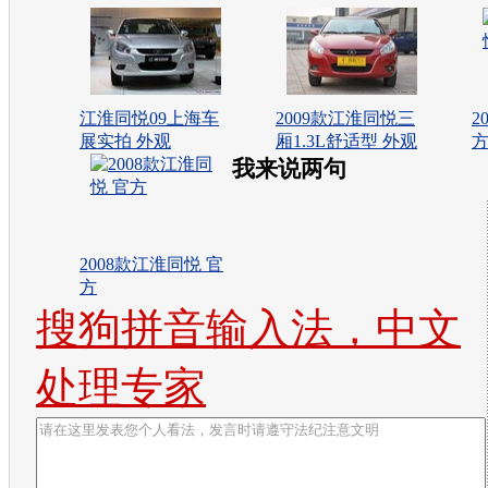
江淮同悦09上海车
2009款江淮同悦三
2
展实拍 外观
厢1.3L舒适型 外观
我来说两句
2008款江淮同悦 官
方
搜狗拼音输入法，中文
处理专家