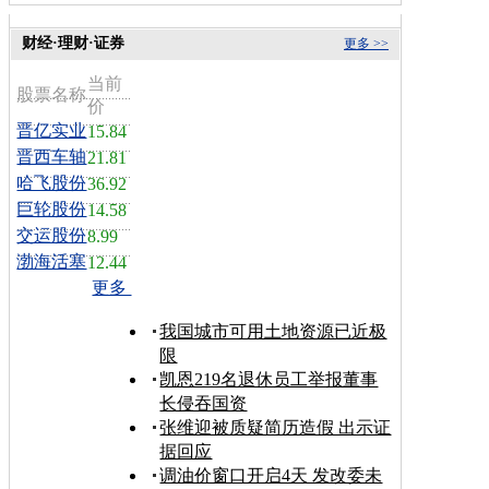
财经·理财·证券
更多 >>
当前
股票名称
价
晋亿实业
15.84
晋西车轴
21.81
哈飞股份
36.92
巨轮股份
14.58
交运股份
8.99
渤海活塞
12.44
更多
我国城市可用土地资源已近极
限
凯恩219名退休员工举报董事
长侵吞国资
张维迎被质疑简历造假 出示证
据回应
调油价窗口开启4天 发改委未