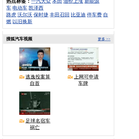
热点标签：
一汽大众
本田
油价上涨
新能源
车
电动车
凯泽西
路虎
沃尔沃
保时捷
丰田召回
比亚迪
停车费
自
燃
以旧换新
搜狐汽车视频
更多 >>
逃逸投案算
上网可申请
自首
车牌
足球名宿车
祸亡