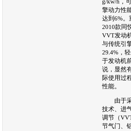
g/kw/h
擎动力性
达到6%。
2010款
同
VVT
发动
与传统引
29.4%
于
发动机
说，显然
际使用过
性能。
由于采用
技术、进
调节（VVT
节气门、