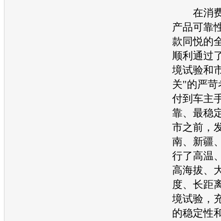
在消费
产品可靠性
款
同悦
的全
顺利通过
境试验和
关"的严
付到车主
靠、最稳
市之前，
南、新疆
行了高温
高海拔、
度、长距
境试验，
的稳定性