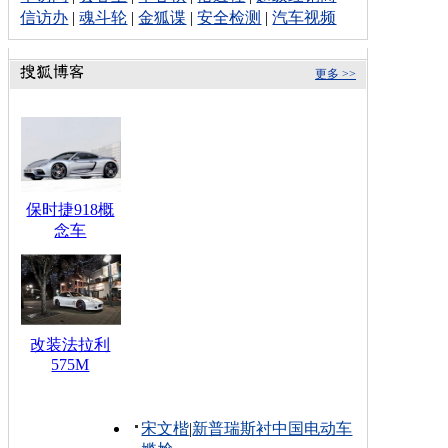
信访办
|
魂斗轮
|
金狐谍
|
安全检测
|
汽车视频
更多 >>
保时捷918概
念车
改装法拉利
575M
宋文楷
|
新普瑞斯衬中国电动车