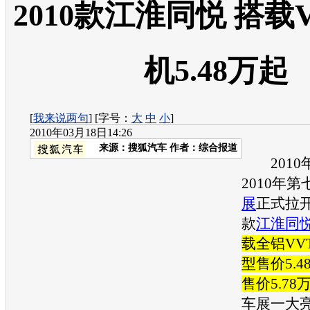
2010款江淮同悦 搭载
机5.48万起
[
我来说两句
] [字号：
大
中
小
]
2010年03月18日14:26
来源：
搜狐汽车
作者：综合报道
2010年
2010年
展
正式拉开
款
江淮同
载全铝VV
型售价5.
售价5.78
车展
一大