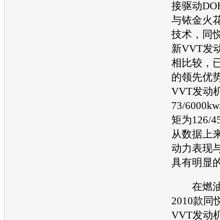
接驱动DO
与铱金火花
技术，
同
新VVT
发
相比较，
的领先优势
VVT
发动
73/6000
矩为126/45
从数据上
动力表现
具有明显
在燃油
2010款
同
VVT
发动