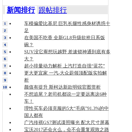
新闻排行
跟帖排行
车模偏爱比基尼 巨乳长腿性感身材诱惑十
足
在美国不吃香 全新GL8升级欲抢日系饭
碗？
SUV没它甭想玩越野 差速锁神通到底有多
大？
超小排量动力解析 上汽打造自强“蓝芯”
更大更宜家 一汽-大众蔚领顶配版实拍解
析
颜值有提升 斯柯达新款明锐官图赏析
不想追尾？老司机都说一定要远离这6种
车！
理性买车必须克服的5大“毛病”91.3%的中
国人都有
广汽传祺GS7测试谍照曝光 配大尺寸屏幕
宝沃2017还会火么，会不会重复观致之路