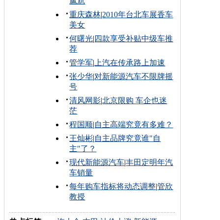
尴尬
重庆森林
|
2010年台北车展香车
美女
何曙光
|
四款享受补贴中级车推
荐
管学军
|
上汽在传承路上加速
张少华
|
对新能源汽车不限牌摇
号
清风网影
|
北京限购 车企也迷
茫
程国顺
|
自主高端究竟有多难？
王灿彬
|
自主品牌究竟谁"自
主"了？
现代新能源汽车
|
丰田定明年汽
车销量
每年购车指标将动态调整
|
管欣
教授