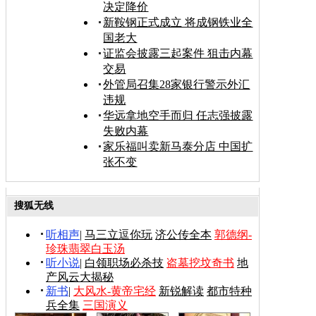
决定降价
新鞍钢正式成立 将成钢铁业全
国老大
证监会披露三起案件 狙击内幕
交易
外管局召集28家银行警示外汇
违规
华远拿地空手而归 任志强披露
失败内幕
家乐福叫卖新马泰分店 中国扩
张不变
搜狐无线
听相声
|
马三立逗你玩
济公传全本
郭德纲-
珍珠翡翠白玉汤
听小说
|
白领职场必杀技
盗墓挖坟奇书
地
产风云大揭秘
新书
|
大风水-黄帝宅经
新锐解读
都市特种
兵全集
三国演义