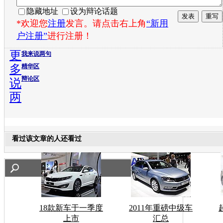
隐藏地址
设为辩论话题
*欢迎您
注册
发言。请点击右上角
“新用
户注册”
进行注册！
更
我来说两句
多
精华区
辩论区
说
两
看过该文章的人还看过
18款新车于一季度
2011年重磅中级车
上市
汇总