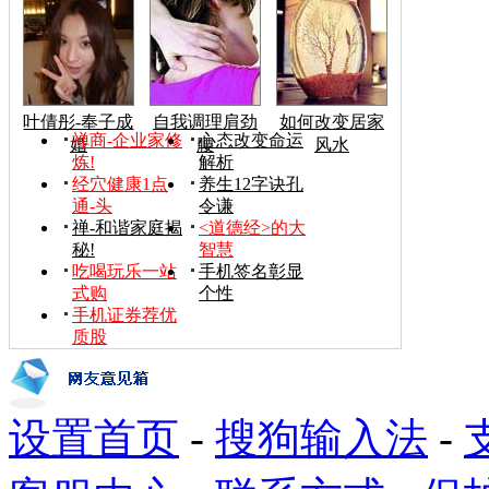
叶倩彤-奉子成
自我调理肩劲
如何改变居家
禅商-企业家修
心态改变命运
婚
腰
风水
炼!
解析
经穴健康1点
养生12字诀孔
通-头
令谦
禅-和谐家庭揭
<道德经>的大
秘!
智慧
吃喝玩乐一站
手机签名彰显
式购
个性
手机证券荐优
质股
设置首页
-
搜狗输入法
-