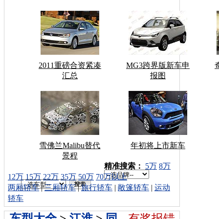
2011重磅合资紧凑
MG3跨界版新车申
汇总
报图
雪佛兰Malibu替代
年初将上市新车
景程
车型搜索：
精准搜索：
5万
8万
12万
15万
22万
35万
50万
70万以上
两厢轿车
|
三厢轿车
|
旅行轿车
|
敞篷轿车
|
运动
轿车
车型大全
>
江淮
>
同
有奖报错