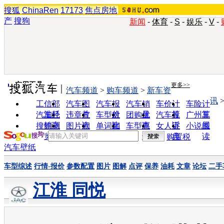
搜狐
ChinaRen
17173
焦点房地
产
搜狗
新闻
-
体育
-
S
-
娱乐
-
V
-
实用工具
更多>>
汽车频道
>
购车频道
>
新车资
讯
工信部
汽车图
汽车报
汽车销
车价计
车险计
油耗
片
价
量
算
算
汽车经
违章查
车型对
团购优
汽车投
广州车
销商
询
比
惠
诉
展
搜狗浏
图片欣
单词翻
车型查
女人宝
小说阅
览器
赏
译
询
典
读
购置税
汽车壁纸
车型综述
行情-报价
参数配置
图片
图解
点评
保养
油耗
文章
论坛
二手
江淮 同悦