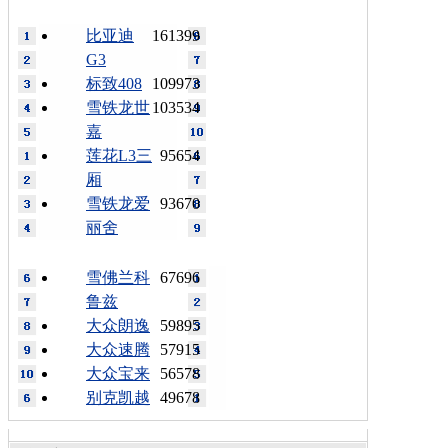
比亚迪
161399
G3
标致408
109973
雪铁龙世
103534
嘉
莲花L3三
95654
厢
雪铁龙爱
93670
丽舍
雪佛兰科
67696
鲁兹
大众朗逸
59895
大众速腾
57915
大众宝来
56578
别克凯越
49678