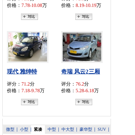
价格：
7.78-10.08
万
价格：
8.19-10.19
万
现代 雅绅特
奇瑞 风云2三厢
评分：
71.2
分
评分：
76.2
分
价格：
7.18-9.78
万
价格：
5.28-6.18
万
微型
小型
紧凑
中型
中大型
豪华型
SUV