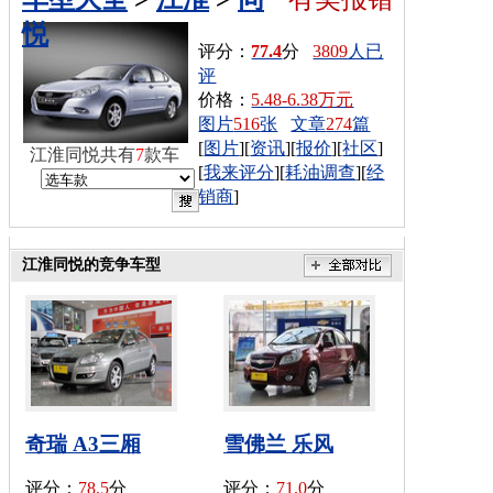
悦
评分：
77.4
分
3809
人已
评
价格：
5.48-6.38万元
图片
516
张
文章
274
篇
[
图片
][
资讯
][
报价
][
社区
]
江淮同悦共有
7
款车
[
我来评分
][
耗油调查
][
经
销商
]
江淮同悦的竞争车型
奇瑞 A3三厢
雪佛兰 乐风
评分：
78.5
分
评分：
71.0
分