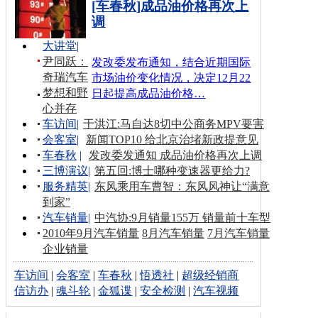
[车春秋]成品油价格再次上
调
大讲堂
|
尹同跃：
发改委发布通知，结合近期国际
奇瑞汽车
市场油价变化情况，决定12月22
梦想和野
日起提高成品油价格…
心并存
车访间
|
于洪江:马自达8切中公商务MPV要害
会客室
|
新闻TOP10 给北京治堵新政提意见
车春秋
|
发改委发通知 成品油价格再次上调
三博演议
|
第五回:博士哪种变速器更给力?
服务精英
|
东风乘用车曹智：东风风神让“满意
到家”
汽车销量
|
中汽协:9月销量155万 销量前十车型
2010年9月汽车销量
8月汽车销量
7月汽车销量
企业销量
车访间
|
会客室
|
车春秋
|
悟透社
|
超级经销商
信访办
|
魂斗轮
|
金狐谍
|
安全检测
|
汽车视频