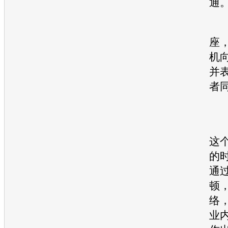
通
张
座
机
并
者
这
的
通
顿
络
业