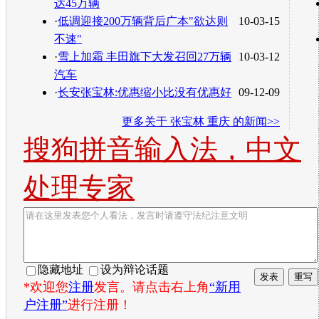
达45万辆
·
低调迎接200万辆背后广本"欲达则
10-03-15
不速"
·
雪上加霜 丰田旗下大发召回27万辆
10-03-12
汽车
·
长安张宝林:优惠缩小比没有优惠好
09-12-09
更多关于
张宝林 重庆
的新闻>>
搜狗拼音输入法，中文
处理专家
隐藏地址
设为辩论话题
*欢迎您
注册
发言。请点击右上角
“新用
户注册”
进行注册！