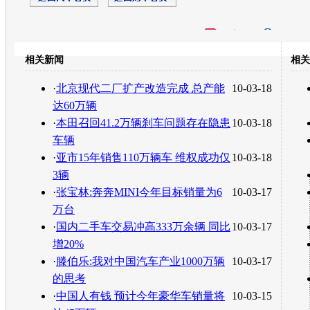
开心网
人人网
豆瓣
相关新闻
相关
转发至：
·
北京现代二厂扩产改造完成 总产能
10-03-18
达60万辆
·
本田召回41.2万辆刹车问题存在隐患
10-03-18
车辆
·
亚市15年销售110万辆车 维权成功仅
10-03-18
3辆
·
张宝林:奔奔MINI今年目标销量为6
10-03-17
万台
·
国内二手车交易冲高333万余辆 同比
10-03-17
增20%
·
滕伯乐:我对中国汽车产业1000万辆
10-03-17
的思考
·
中国人有钱 预计今年豪华车销量将
10-03-15