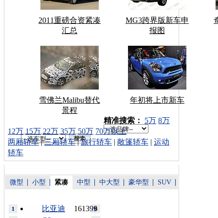
2011重磅合资紧凑
MG3跨界版新车申
汇总
报图
雪佛兰Malibu替代
年初将上市新车
景程
车型搜索：
精准搜索：
5万
8万
12万
15万
22万
35万
50万
70万以上
两厢轿车
|
三厢轿车
|
旅行轿车
|
敞篷轿车
|
运动
轿车
微型
小型
紧凑
中型
中大型
豪华型
SUV
比亚迪
161399