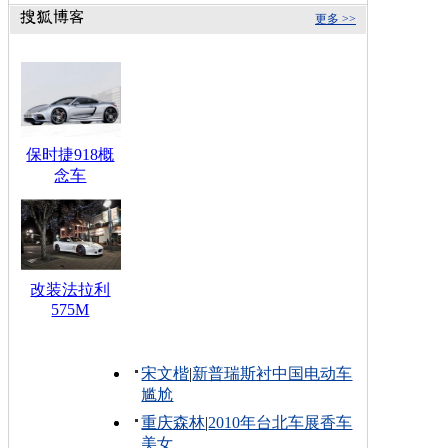
更多 >>
保时捷918概
念车
改装法拉利
575M
宋文楷
|
新普瑞斯衬中国电动车
尴尬
重庆森林
|
2010年台北车展香车
美女