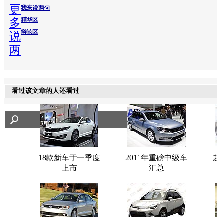
更
我来说两句
多
精华区
辩论区
说
两
看过该文章的人还看过
18款新车于一季度
2011年重磅中级车
上市
汇总