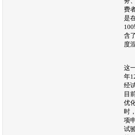
务
费
是
10
含
度
至
这
年
经
目
优
时
项
试