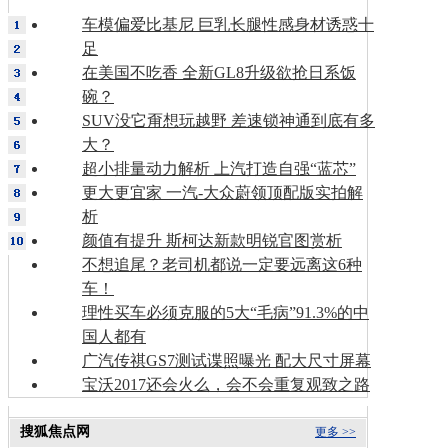
车模偏爱比基尼 巨乳长腿性感身材诱惑十
足
在美国不吃香 全新GL8升级欲抢日系饭
碗？
SUV没它甭想玩越野 差速锁神通到底有多
大？
超小排量动力解析 上汽打造自强“蓝芯”
更大更宜家 一汽-大众蔚领顶配版实拍解
析
颜值有提升 斯柯达新款明锐官图赏析
不想追尾？老司机都说一定要远离这6种
车！
理性买车必须克服的5大“毛病”91.3%的中
国人都有
广汽传祺GS7测试谍照曝光 配大尺寸屏幕
宝沃2017还会火么，会不会重复观致之路
搜狐焦点网
更多 >>