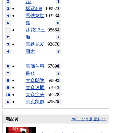
G3
标致408
109973
雪铁龙世
103534
嘉
莲花L3三
95654
厢
雪铁龙爱
93670
丽舍
雪佛兰科
67696
鲁兹
大众朗逸
59895
大众速腾
57915
大众宝来
56578
别克凯越
49678
精品坊
2010广州车展
更多 >>