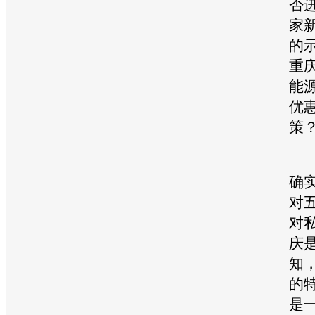
否
家
的
重
能
优
策
张
确
对
对
庆
知
的
是