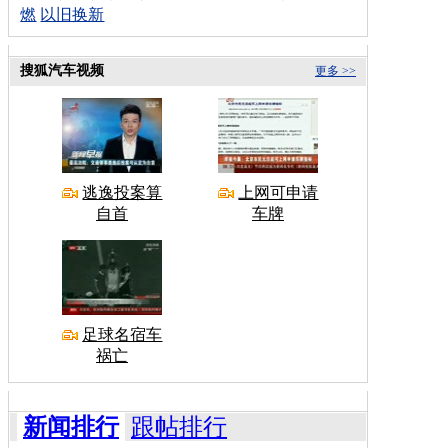
燃
以旧换新
搜狐汽车视频
更多 >>
逃逸投案算
上网可申请
自首
车牌
足球名宿车
祸亡
新闻排行
跟帖排行