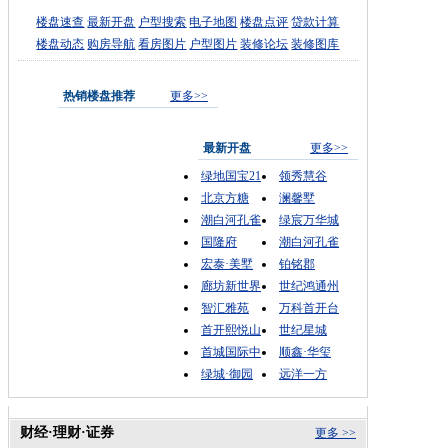
楼盘速查
最新开盘
户型搜索
电子地图
楼盘点评
贷款计算
楼盘动态
购房导航
看房图片
户型图片
装修论坛
装修图库
热销楼盘推荐
更多>>
最新开盘
更多>>
绿地国宝21
领秀慧谷
北京方糖
澜馨墅
潮白河孔雀
绿宸万华城
国隆府
潮白河孔雀
宏泰·美墅
铂铭郡
廊坊新世界
世纪鸿通州
智汇雅苑
万科首开台
首开熙悦山
世纪星城
首城国际中
顺鑫·华玺
绿城·御园
远洋一方
财经·理财·证券
更多 >>