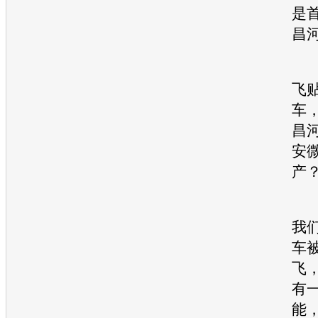
是
昌
记
飞
车
昌
安
产
张
我
车
飞
有
能