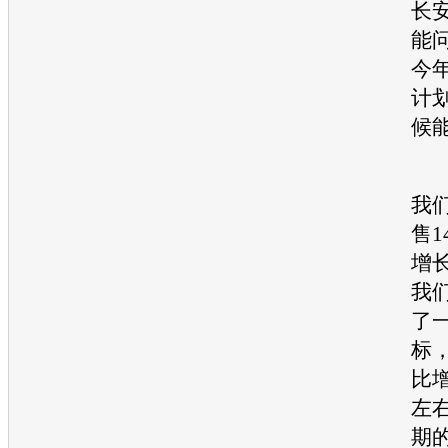
长
能
今
计
候
张
我
售1
增长
我
了
标，
比增
左
期