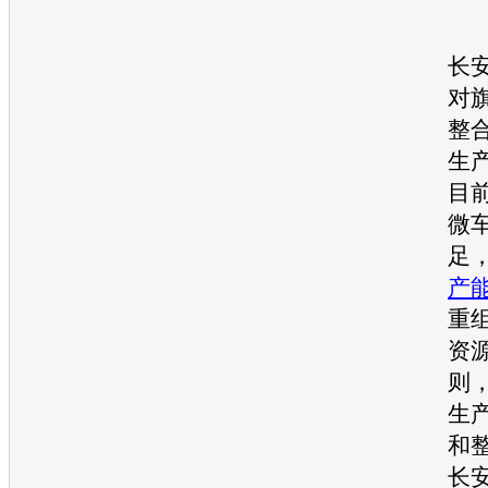
张
长
对
整
生
目
微
足
产
重
资
则
生
和
长