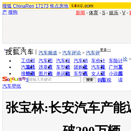
搜狐
ChinaRen
17173
焦点房地
产
搜狗
新闻
-
体育
-
S
-
娱乐
-
V
-
实用工具
更多>>
汽车频道
>
汽车评论
>
汽车评
论
工信部
汽车图
汽车报
汽车销
车价计
车险计
油耗
片
价
量
算
算
汽车经
违章查
车型对
团购优
汽车投
广州车
销商
询
比
惠
诉
展
搜狗浏
图片欣
单词翻
车型查
女人宝
小说阅
览器
赏
译
询
典
读
购置税
汽车壁纸
张宝林:长安汽车产能