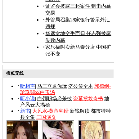
证监会披露三起案件 狙击内幕
交易
外管局召集28家银行警示外汇
违规
华远拿地空手而归 任志强披露
失败内幕
家乐福叫卖新马泰分店 中国扩
张不变
搜狐无线
听相声
|
马三立逗你玩
济公传全本
郭德纲-
珍珠翡翠白玉汤
听小说
|
白领职场必杀技
盗墓挖坟奇书
地
产风云大揭秘
新书
|
大风水-黄帝宅经
新锐解读
都市特种
兵全集
三国演义