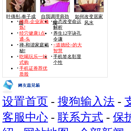
叶倩彤-奉子成
自我调理肩劲
如何改变居家
禅商-企业家修
心态改变命运
婚
腰
风水
炼!
解析
经穴健康1点
养生12字诀孔
通-头
令谦
禅-和谐家庭揭
<道德经>的大
秘!
智慧
吃喝玩乐一站
手机签名彰显
式购
个性
手机证券荐优
质股
设置首页
-
搜狗输入法
-
客服中心
-
联系方式
-
保