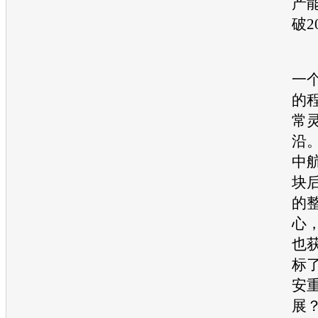
产
破2
记
一
的
常
沿
中
块
的
心
也
标
安
展