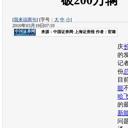
破200万辆
[
我来说两句
] [字号：
大
中
小
]
2010年03月19日07:10
来源：
中国证券网·上海证券报
作者：宦璐
3
庆
的
记
份
目
能
哈
的
新
问