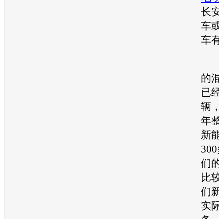
长
车
车
张
的
已经
辆
年
新
30
们
比
们
实