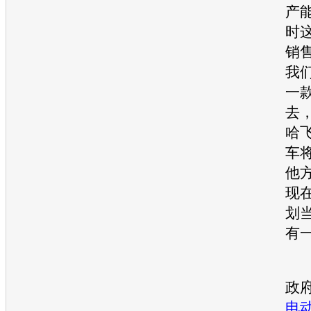
产
时
销
我
一
去
哈
车
他
现
划
有
记
政
电