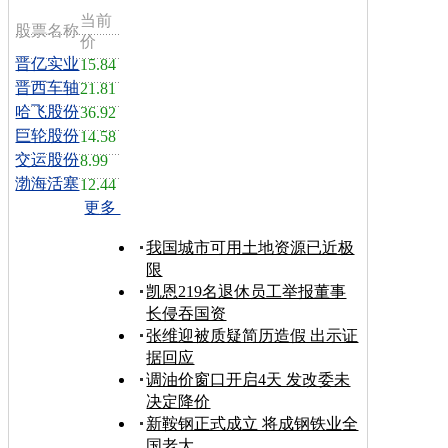
当前
股票名称
价
晋亿实业
15.84
晋西车轴
21.81
哈飞股份
36.92
巨轮股份
14.58
交运股份
8.99
渤海活塞
12.44
更多
我国城市可用土地资源已近极
限
凯恩219名退休员工举报董事
长侵吞国资
张维迎被质疑简历造假 出示证
据回应
调油价窗口开启4天 发改委未
决定降价
新鞍钢正式成立 将成钢铁业全
国老大