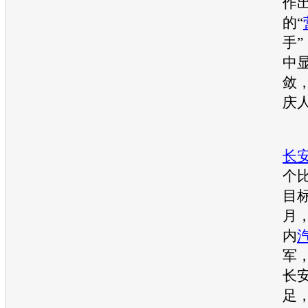
作
的“
手
中
敛
庆
记
长
个
目
月
内
军
长
足