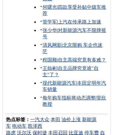
何曙光
|
四款享受补贴中级车推
荐
管学军
|
上汽在传承路上加速
张少华
|
对新能源汽车不限牌摇
号
清风网影
|
北京限购 车企也迷
茫
程国顺
|
自主高端究竟有多难？
王灿彬
|
自主品牌究竟谁"自
主"了？
现代新能源汽车
|
丰田定明年汽
车销量
每年购车指标将动态调整
|
管欣
教授
热点标签：
一汽大众
本田
油价上涨
新能源
车
电动车
凯泽西
路虎
沃尔沃
保时捷
丰田召回
比亚迪
停车费
自