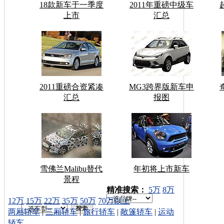
18款新车于一季度
2011年重磅中级车
上市
汇总
2011重磅合资紧凑
MG3跨界版新车申
汇总
报图
雪佛兰Malibu替代
年初将上市新车
景程
车型搜索：
精准搜索：
5万
8万
12万
15万
22万
35万
50万
70万以上
两厢轿车
|
三厢轿车
|
旅行轿车
|
敞篷轿车
|
运动
轿车