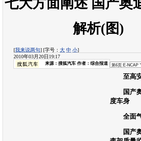
七大方面阐述 国产奥
解析(图)
[
我来说两句
] [字号：
大
中
小
]
2010年03月20日19:17
来源：
搜狐汽车
作者：综合报道
至高安
国产
度车身
全面气
国产
李架质量