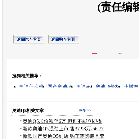
(责任编
开心网
人人网
豆瓣
搜狗相关推荐：
转发至：
奥迪怎么样
国产奥迪q5
奥迪a6l
奥迪a6价格
州城奥
奥迪q7价格
奥迪a6二手车
上海2手奥迪车
奥迪汽车
奥迪r8价格
奥迪Q5相关文章
更多 >>
奥迪Q5加价涨至6万 但也不能立即提
现车
新款奥迪Q5强劲上市 售37.98万-56.77
万
新款国产奥迪Q5到店 购车需选装具套