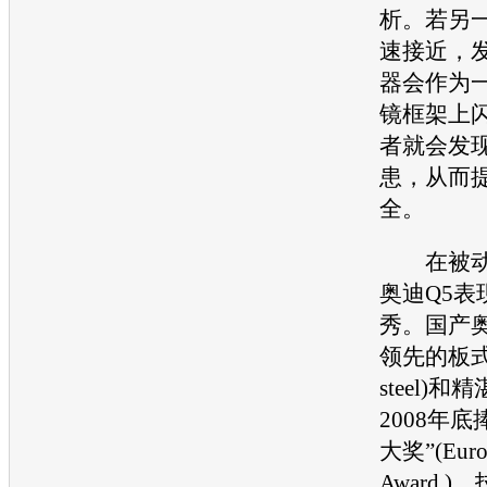
析。若另
速接近，
器会作为
镜框架上
者就会发
患，从而
全。
在被动
奥迪Q5
表
秀。国产
领先的板式钢
steel)
2008年
大奖”(Euro 
Award 