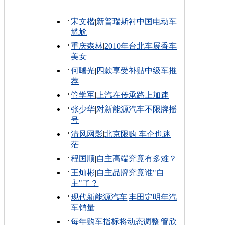
宋文楷
|
新普瑞斯衬中国电动车
尴尬
重庆森林
|
2010年台北车展香车
美女
何曙光
|
四款享受补贴中级车推
荐
管学军
|
上汽在传承路上加速
张少华
|
对新能源汽车不限牌摇
号
清风网影
|
北京限购 车企也迷
茫
程国顺
|
自主高端究竟有多难？
王灿彬
|
自主品牌究竟谁"自
主"了？
现代新能源汽车
|
丰田定明年汽
车销量
每年购车指标将动态调整
|
管欣