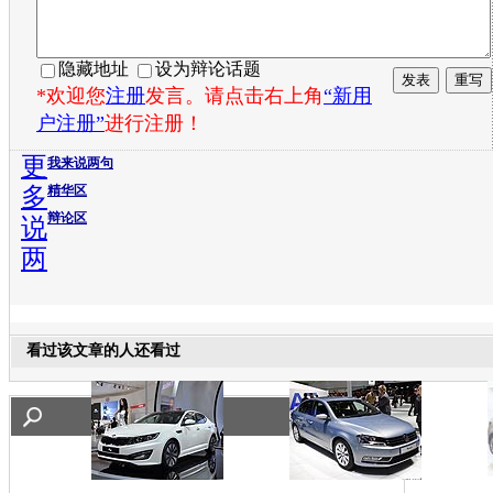
隐藏地址
设为辩论话题
*欢迎您
注册
发言。请点击右上角
“新用
户注册”
进行注册！
更
我来说两句
多
精华区
辩论区
说
两
看过该文章的人还看过