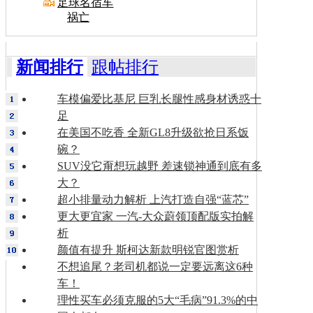
足球名宿车
祸亡
新闻排行
跟帖排行
车模偏爱比基尼 巨乳长腿性感身材诱惑十
足
在美国不吃香 全新GL8升级欲抢日系饭
碗？
SUV没它甭想玩越野 差速锁神通到底有多
大？
超小排量动力解析 上汽打造自强“蓝芯”
更大更宜家 一汽-大众蔚领顶配版实拍解
析
颜值有提升 斯柯达新款明锐官图赏析
不想追尾？老司机都说一定要远离这6种
车！
理性买车必须克服的5大“毛病”91.3%的中