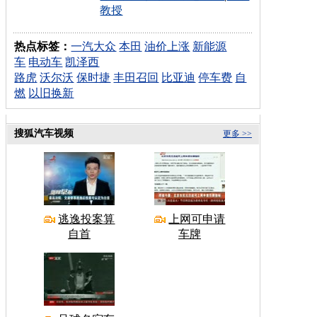
教授
热点标签：
一汽大众
本田
油价上涨
新能源
车
电动车
凯泽西
路虎
沃尔沃
保时捷
丰田召回
比亚迪
停车费
自
燃
以旧换新
搜狐汽车视频
更多 >>
逃逸投案算
上网可申请
自首
车牌