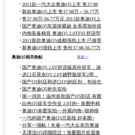
餐
2011款一汽大众奥迪Q5上市 售37.98
万起
新款奥迪Q5上市 售37.98万～56.77万
元
售37.98万-56.77万元 2011款奥迪Q5上
市
国产奥迪Q5车源很紧缺 全系需加价提
车
内饰装备精良 奥迪Q5 2.0TFSI 舒适型
2011新款奥迪Q5成都强劲上市 已接受
预定
新奥迪Q5强劲上市 售价37.98-56.77万
元
奥迪Q5相关热帖
更多>>
国产奥迪Q5 2.0T舒适版原价提车，谈
谈感受
进口石英灰Q5 2.0T越野版提车2周，
国产Q5到店和进口Q5的区别，包括乞
丐版，豪华版
国产奥迪Q5抢先实拍
第一消息！温州首批国产Q5到店 有图
有真像~
白色Q5提车交作业 2.0T的~ 多图申精
~
奥迪Q5多图实拍~~外观内饰~很帅很
好的车~
一汽的国产奥迪Q5总装线 好多图~
分享一强帖！长春一汽大众亲历奥迪
Q5下线 多图
天津没Q5详细经过！海量图片欢迎参