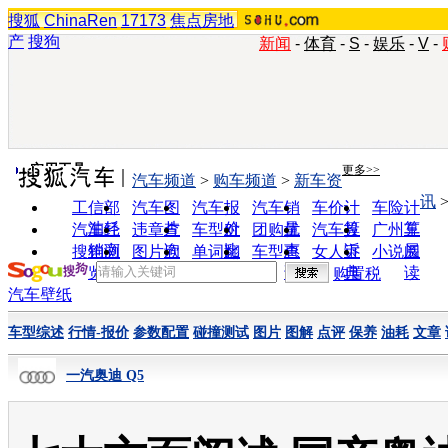
搜狐
ChinaRen
17173
焦点房地
产
搜狗
新闻
-
体育
-
S
-
娱乐
-
V
-
实用工具
更多>>
汽车频道
>
购车频道
>
新车资
讯
工信部
汽车图
汽车报
汽车销
车价计
车险计
油耗
片
价
量
算
算
汽车经
违章查
车型对
团购优
汽车投
广州车
销商
询
比
惠
诉
展
搜狗浏
图片欣
单词翻
车型查
女人宝
小说阅
览器
赏
译
询
典
读
购置税
汽车壁纸
车型综述
行情-报价
参数配置
碰撞测试
图片
图解
点评
保养
油耗
文章
一汽奥迪 Q5