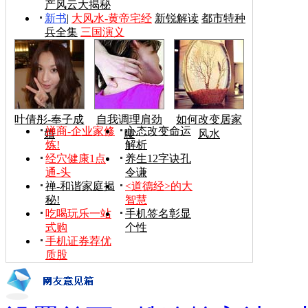
产风云大揭秘
新书
|
大风水-黄帝宅经
新锐解读
都市特种
兵全集
三国演义
叶倩彤-奉子成
自我调理肩劲
如何改变居家
禅商-企业家修
心态改变命运
婚
腰
风水
炼!
解析
经穴健康1点
养生12字诀孔
通-头
令谦
禅-和谐家庭揭
<道德经>的大
秘!
智慧
吃喝玩乐一站
手机签名彰显
式购
个性
手机证券荐优
质股