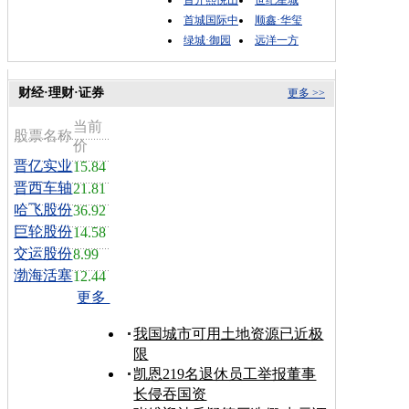
首城国际中
顺鑫·华玺
绿城·御园
远洋一方
财经·理财·证券
更多 >>
当前
股票名称
价
晋亿实业
15.84
晋西车轴
21.81
哈飞股份
36.92
巨轮股份
14.58
交运股份
8.99
渤海活塞
12.44
更多
我国城市可用土地资源已近极
限
凯恩219名退休员工举报董事
长侵吞国资