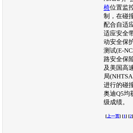
椅
位置监
制，在碰
配合自适
适应安全
动安全保
测试(E-N
路安全保险学
及美国高
局(NHTS
进行的碰
奥迪Q5
均
级成绩。
[
上一页
] [
1
] [
2