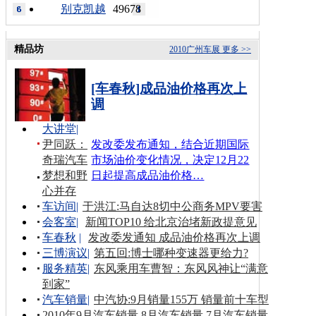
别克凯越
49678
精品坊
2010广州车展
更多 >>
[车春秋]成品油价格再次上
调
大讲堂
|
尹同跃：
发改委发布通知，结合近期国际
奇瑞汽车
市场油价变化情况，决定12月22
梦想和野
日起提高成品油价格…
心并存
车访间
|
于洪江:马自达8切中公商务MPV要害
会客室
|
新闻TOP10 给北京治堵新政提意见
车春秋
|
发改委发通知 成品油价格再次上调
三博演议
|
第五回:博士哪种变速器更给力?
服务精英
|
东风乘用车曹智：东风风神让“满意
到家”
汽车销量
|
中汽协:9月销量155万 销量前十车型
2010年9月汽车销量
8月汽车销量
7月汽车销量