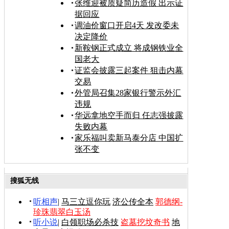
张维迎被质疑简历造假 出示证
据回应
调油价窗口开启4天 发改委未
决定降价
新鞍钢正式成立 将成钢铁业全
国老大
证监会披露三起案件 狙击内幕
交易
外管局召集28家银行警示外汇
违规
华远拿地空手而归 任志强披露
失败内幕
家乐福叫卖新马泰分店 中国扩
张不变
搜狐无线
听相声
|
马三立逗你玩
济公传全本
郭德纲-
珍珠翡翠白玉汤
听小说
|
白领职场必杀技
盗墓挖坟奇书
地