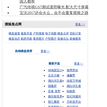
国人都有
广汽传祺GS7测试谍照曝光 配大尺寸屏幕
宝沃2017还会火么，会不会重复观致之路
搜狐焦点网
更多 >>
楼盘速查
最新开盘
户型搜索
电子地图
楼盘点评
贷款计算
楼盘动态
购房导航
看房图片
户型图片
装修论坛
装修图库
热销楼盘推荐
更多>>
最新开盘
更多>>
绿地国宝21
领秀慧谷
北京方糖
澜馨墅
潮白河孔雀
绿宸万华城
国隆府
潮白河孔雀
宏泰·美墅
铂铭郡
廊坊新世界
世纪鸿通州
智汇雅苑
万科首开台
首开熙悦山
世纪星城