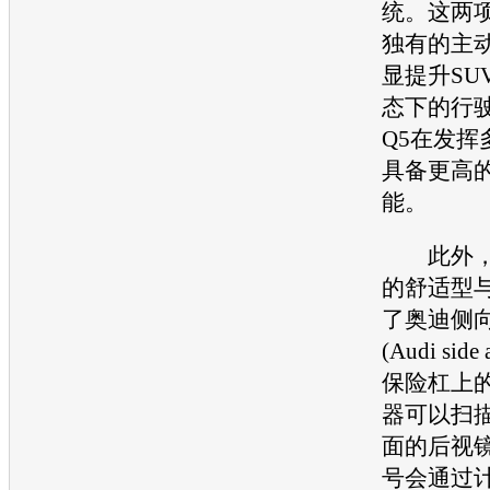
统。这两
独有的主
显提升
SU
态下的行
Q5在发挥
具备更高
能。
此外，
的舒适型
了
奥迪
侧
(
Audi
side
保险杠上
器可以扫描
面的后视
号会通过