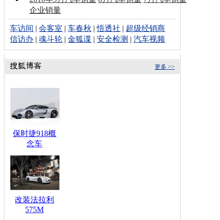
企业销量
车访间
|
会客室
|
车春秋
|
悟透社
|
超级经销商
信访办
|
魂斗轮
|
金狐谍
|
安全检测
|
汽车视频
更多 >>
保时捷918概
念车
改装法拉利
575M