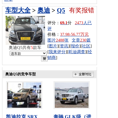
车型大全
>
奥迪
>
Q5
有奖报错
评分：
69.1
分
2473
人已
评
价格：
37.98-56.77万元
图片
2488
张
文章
230
篇
[
图片
][
资讯
][
报价
][
社区
]
奥迪Q5共有
5
款车
[
我来评分
][
耗油调查
][
经
销商
]
奥迪Q5的竞争车型
凯迪拉克 SRX
奔驰 GLK级（进