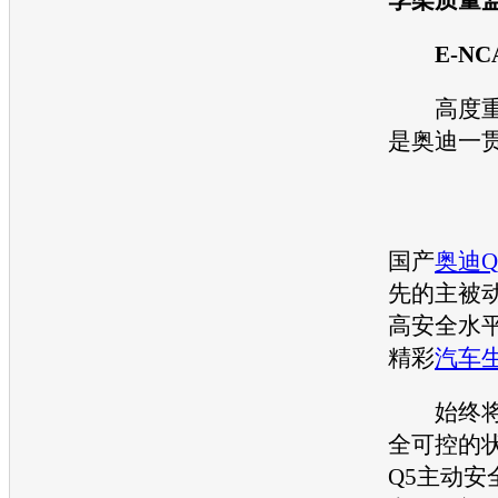
E-NCA
高度重
是
奥迪
一
国产
奥迪Q
先的主被
高安全水
精彩
汽车
始终将
全可控的
Q5
主动安