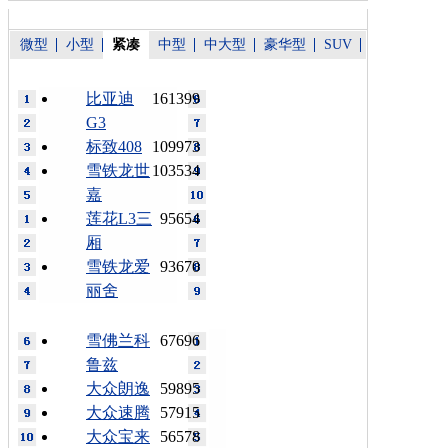
微型
小型
紧凑
中型
中大型
豪华型
SUV
比亚迪
161399
G3
标致408
109973
雪铁龙世
103534
嘉
莲花L3三
95654
厢
雪铁龙爱
93670
丽舍
雪佛兰科
67696
鲁兹
大众朗逸
59895
大众速腾
57915
大众宝来
56578