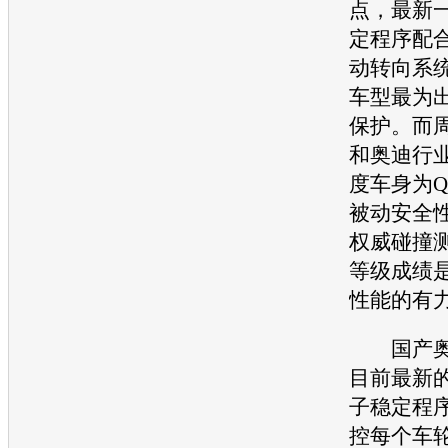
点，最新一
定程序配
动转向系
车型最为
保护。而
和
奥迪
行
度车身为Q
被动安全
权威碰撞
等级成绩是
性能的有
国产
目前最新的
子稳定程
控每个车