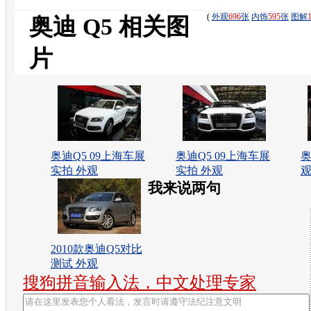
观
(
外观
696
张
内饰
595
张
图解
奥迪 Q5 相关图
片
奥迪Q5 09上海车展
奥迪Q5 09上海车展
奥
实拍 外观
实拍 外观
我来说两句
2010款奥迪Q5对比
测试 外观
搜狗拼音输入法，中文处理专家