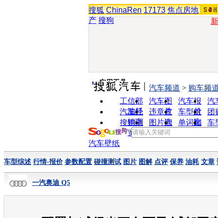
搜狐
ChinaRen
17173
焦点房地
产
搜狗
实用工具
汽车频道
>
购车频
工信部
汽车图
汽车报
汽
油耗
片
价
汽车经
违章查
车型对
团
销商
询
比
搜狗浏
图片欣
单词翻
车
览器
赏
译
汽车壁纸
车型综述
行情-报价
参数配置
碰撞测试
图片
图解
点评
保养
油耗
文章
一汽奥迪 Q5