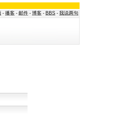
频
-
播客
-
邮件
-
博客
-
BBS
-
我说两句