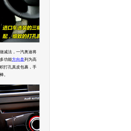
做减法，
一汽奥迪
将
多功能
方向盘
列为高
积打孔真皮包裹，手
棒。