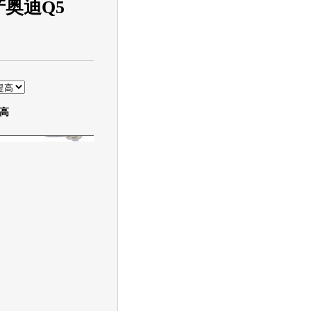
奥迪Q5
高