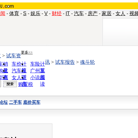
新闻
-
体育
-
S
-
娱乐
-
V
-
财经
-
IT
-
汽车
-
房产
-
家居
-
女人
-
视
更多>>
道
>
试车资
讯
>
试车报告
>
魂斗轮
车销
车价计
车险计
量
算
算
购优
汽车投
广州车
惠
诉
展
型查
女人宝
小说阅
询
典
读
购置税
论坛
二手车
底价买车