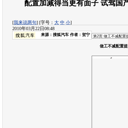
配置加减得当更有面子 试驾国产
[
我来说两句
] [字号：
大
中
小
]
2010年03月22日08:48
来源：
搜狐汽车
作者：贺宁
做工不减配置提